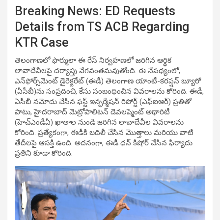
Breaking News: ED Requests
Details from TS ACB Regarding
KTR Case
తెలంగాణలో ఫార్ములా ఈ రేస్ నిర్వహణలో జరిగిన ఆర్థిక
లావాదేవీలపై దర్యాప్తు వేగవంతమవుతోంది. ఈ నేపథ్యంలో,
ఎన్‌ఫోర్స్‌మెంట్ డైరెక్టరేట్ (ఈడీ) తెలంగాణ యాంటీ-కరప్షన్ బ్యూరో
(ఏసీబీ)ను సంప్రదించి, కేసు సంబంధించిన వివరాలను కోరింది. ఈడీ,
ఏసీబీ నమోదు చేసిన ఫస్ట్ ఇన్ఫర్మేషన్ రిపోర్ట్ (ఎఫ్ఐఆర్) ప్రతితో
పాటు, హైదరాబాద్ మెట్రోపాలిటన్ డెవలప్మెంట్ అథారిటీ
(హెచ్‌ఎండీఏ) ఖాతాల నుండి జరిగిన లావాదేవీల వివరాలను
కోరింది. ప్రత్యేకంగా, ఈడీకి బదిలీ చేసిన మొత్తాలు మరియు వాటి
తేదీలపై ఆసక్తి ఉంది. అదనంగా, ఈడీ ధన్ కిషోర్ చేసిన ఫిర్యాదు
ప్రతిని కూడా కోరింది.