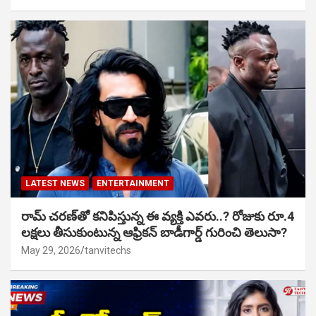
LATEST NEWS
ENTERTAINMENT
రామ్ చరణ్‌తో కనిపిస్తున్న ఈ వ్యక్తి ఎవరు..? రోజుకు రూ.4
లక్షలు తీసుకుంటున్న ఆఫ్రికన్ బాడీగార్డ్ గురించి తెలుసా?
May 29, 2026
tanvitechs