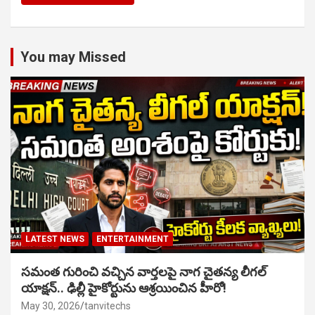
You may Missed
LATEST NEWS
ENTERTAINMENT
సమంత గురించి వచ్చిన వార్తలపై నాగ చైతన్య లీగల్
యాక్షన్.. ఢిల్లీ హైకోర్టును ఆశ్రయించిన హీరో!
May 30, 2026
tanvitechs