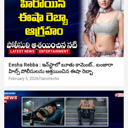
LATEST NEWS
ENTERTAINMENT
Eesha Rebba : ఇన్‌స్టాలో బూతు కామెంట్.. బంజారా
హిల్స్ పోలీసులను ఆశ్రయించిన ఈషా రెబ్బా
February 5, 2026
tanvitechs