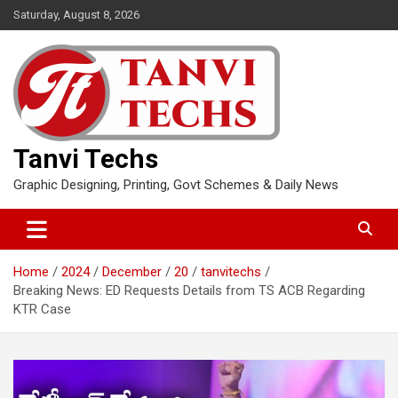
Skip
Saturday, August 8, 2026
to
content
Tanvi Techs
Graphic Designing, Printing, Govt Schemes & Daily News
Home
2024
December
20
tanvitechs
Breaking News: ED Requests Details from TS ACB Regarding
KTR Case