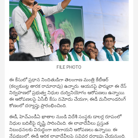
FILE PHOTO
ఈ కేసులో ప్రధాన నిందితుడిగా తెలంగాణ మంత్రి కేటీఆర్
(కల్వకుంట్ల తారక రామారావు) ఉన్నారు. ఆయనపై ఫార్ములా ఈ రేస్
నిర్వహణలో ప్రభుత్వ నిధుల దుర్వినియోగం ఆరోపణలు ఉన్నాయి.
ఈ ఆరోపణలపై ఏసీబీ కేసు నమోదు చేయగా, ఈడీ మనీలాండరింగ్
కోణంలో దర్యాప్తు ప్రారంభించింది.
ఈడీ, హెచ్‌ఎండీఏ ఖాతాల నుండి విదేశీ సంస్థకు డాలర్ల రూపంలో
నిధుల బదిలీపై దృష్టి సారించింది. ఈ లావాదేవీలు ప్రస్తుత
నిబంధనలకు విరుద్ధంగా జరిగాయని ఆరోపణలు ఉన్నాయి. ఈ
నేపథ్యంలో, ఈడీ ఆర్థిక లావాదేవీలపై సవివర దర్యాప్తు చేయనుంది.