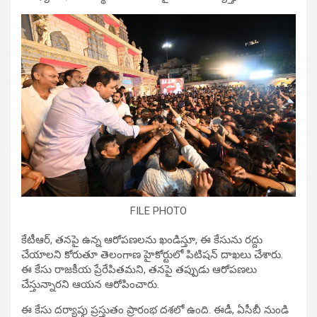
FILE PHOTO
కేటీఆర్, తనపై ఉన్న ఆరోపణలను ఖండిస్తూ, ఈ కేసును రద్దు
చేయాలని కోరుతూ తెలంగాణ హైకోర్టులో పిటిషన్ దాఖలు చేశారు.
ఈ కేసు రాజకీయ ప్రేరేపితమని, తనపై తప్పుడు ఆరోపణలు
చేస్తున్నారని ఆయన ఆరోపించారు.
ఈ కేసు దర్యాప్తు ప్రస్తుతం ప్రారంభ దశలో ఉంది. ఈడీ, ఏసీబీ నుండి