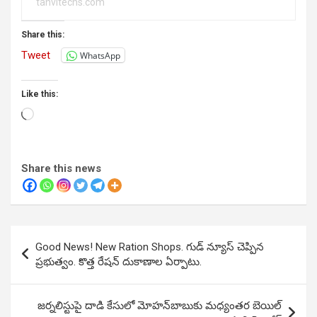
tanvitechs.com
Share this:
Tweet
WhatsApp
Like this:
Loading…
Share this news
Post
Good News! New Ration Shops. గుడ్ న్యూస్ చెప్పిన
navigation
ప్రభుత్వం. కొత్త రేషన్ దుకాణాల ఏర్పాటు.
జర్నలిస్టుపై దాడి కేసులో మోహన్‌బాబుకు మధ్యంతర బెయిల్