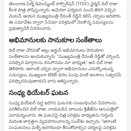
తెలంగాణ ఫిల్మ్ డెవలప్మెంట్ కార్పొరేషన్ (TFDC) ఛైర్మన్ దిల్ రాజు
కీలక పాత్ర పోషిస్తున్నారు. అమెరికా పర్యటన నుంచి తిరిగి వచ్చిన
వెంటనే, ఆయన ముఖ్యమంత్రి రేవంత్ రెడ్డిని కలిసి చర్చలు జరిపారు.
ఈ సమావేశం ద్వారా సినిమా పరిశ్రమలో నెలకొన్న సమస్యలను
ప్రభుత్వానికి వివరించారు.
అభిమానులకు సానుకూల సంకేతాలు
దిల్ రాజు చొరవతో అల్లు అర్జున్ అభిమానులు సానుకూల
సంకేతాలను అందుకున్నారు. “ముఖ్యమంత్రి రేవంత్ రెడ్డితో చర్చించి,
పరిష్కార మార్గాలను కనుగొనడం మా బాధ్యత,” అని దిల్ రాజు
తెలిపారు. ఇలాంటి చర్చల ద్వారా అభిమానులు ఎదుర్కొంటున్న
సమస్యలు, ముఖ్యంగా టికెట్ ధరల పెంపు వంటి అంశాలు సత్వరమే
పరిష్కారమవుతాయని వారు ఆశిస్తున్నారు.
సంధ్య థియేటర్ ఘటన
సంధ్య థియేటర్ వద్ద జరిగిన ఘటనకు సంబంధించిన వివరాలను
పరిశీలించిన దిల్ రాజు, గాయపడిన బాలుడు శ్రీతేజ్‌ను ఆసుపత్రిలో
పరామర్శించారు. ఈ ఘటనపై చిత్ర పరిశ్రమ బాధ్యతను గుర్తించి,
మరింత జాగ్రత్తగా వ్యవహరించాలన్న సందేశం ఇచ్చారు. “ఇలాంటి
సంఘటనలు మళ్ళీ జరగకుండా తీసుకోవాల్సిన చర్యలపై పరిశ్రమ