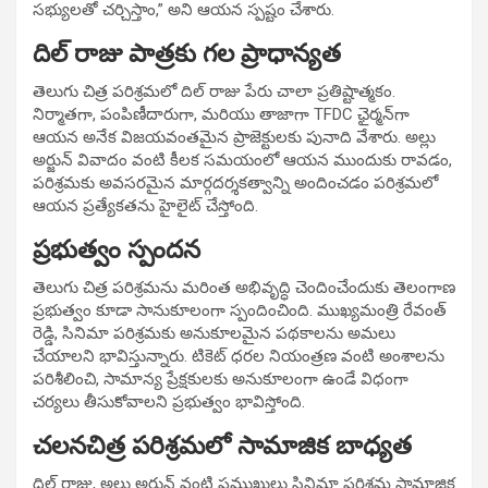
సభ్యులతో చర్చిస్తాం,” అని ఆయన స్పష్టం చేశారు.
దిల్ రాజు పాత్రకు గల ప్రాధాన్యత
తెలుగు చిత్ర పరిశ్రమలో దిల్ రాజు పేరు చాలా ప్రతిష్టాత్మకం.
నిర్మాతగా, పంపిణీదారుగా, మరియు తాజాగా TFDC ఛైర్మన్‌గా
ఆయన అనేక విజయవంతమైన ప్రాజెక్టులకు పునాది వేశారు. అల్లు
అర్జున్ వివాదం వంటి కీలక సమయంలో ఆయన ముందుకు రావడం,
పరిశ్రమకు అవసరమైన మార్గదర్శకత్వాన్ని అందించడం పరిశ్రమలో
ఆయన ప్రత్యేకతను హైలైట్ చేస్తోంది.
ప్రభుత్వం స్పందన
తెలుగు చిత్ర పరిశ్రమను మరింత అభివృద్ధి చెందించేందుకు తెలంగాణ
ప్రభుత్వం కూడా సానుకూలంగా స్పందించింది. ముఖ్యమంత్రి రేవంత్
రెడ్డి, సినిమా పరిశ్రమకు అనుకూలమైన పథకాలను అమలు
చేయాలని భావిస్తున్నారు. టికెట్ ధరల నియంత్రణ వంటి అంశాలను
పరిశీలించి, సామాన్య ప్రేక్షకులకు అనుకూలంగా ఉండే విధంగా
చర్యలు తీసుకోవాలని ప్రభుత్వం భావిస్తోంది.
చలనచిత్ర పరిశ్రమలో సామాజిక బాధ్యత
దిల్ రాజు, అల్లు అర్జున్ వంటి ప్రముఖులు సినిమా పరిశ్రమ సామాజిక