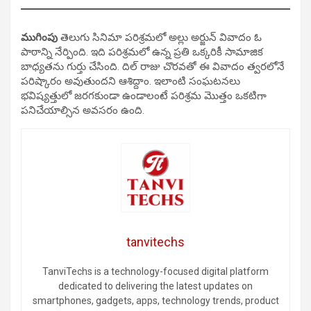
ముగింపు
తెలుగు సినిమా పరిశ్రమలో అల్లు అర్జున్ వివాదం ఓ
పాఠాన్ని నేర్పింది. ఇది పరిశ్రమలో ఉన్న ప్రతి ఒక్కరికీ సామాజిక
బాధ్యతను గుర్తు చేసింది. దిల్ రాజు చొరవతో ఈ వివాదం త్వరలోనే
పరిష్కారం అవుతుందని ఆశిద్దాం. ఇలాంటి సంఘటనలు
భవిష్యత్తులో జరగకుండా ఉండాలంటే పరిశ్రమ మొత్తం ఒకటిగా
పనిచేయాల్సిన అవసరం ఉంది.
tanvitechs
TanviTechs is a technology-focused digital platform
dedicated to delivering the latest updates on
smartphones, gadgets, apps, technology trends, product