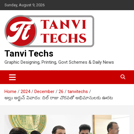
Skip
Sunday, August 9, 2026
to
content
Tanvi Techs
Graphic Designing, Printing, Govt Schemes & Daily News
Home
2024
December
26
tanvitechs
అల్లు అర్జున్ వివాదం: దిల్ రాజు చొరవతో అభిమానులకు ఊరట