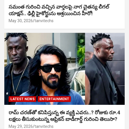
సమంత గురించి వచ్చిన వార్తలపై నాగ చైతన్య లీగల్
యాక్షన్.. ఢిల్లీ హైకోర్టును ఆశ్రయించిన హీరో!
May 30, 2026
tanvitechs
LATEST NEWS
ENTERTAINMENT
రామ్ చరణ్‌తో కనిపిస్తున్న ఈ వ్యక్తి ఎవరు..? రోజుకు రూ.4
లక్షలు తీసుకుంటున్న ఆఫ్రికన్ బాడీగార్డ్ గురించి తెలుసా?
May 29, 2026
tanvitechs