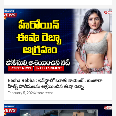
LATEST NEWS
ENTERTAINMENT
Eesha Rebba : ఇన్‌స్టాలో బూతు కామెంట్.. బంజారా
హిల్స్ పోలీసులను ఆశ్రయించిన ఈషా రెబ్బా
February 5, 2026
tanvitechs