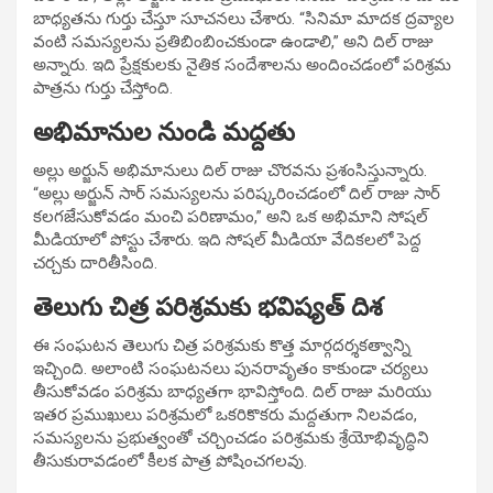
బాధ్యతను గుర్తు చేస్తూ సూచనలు చేశారు. “సినిమా మాదక ద్రవ్యాల
వంటి సమస్యలను ప్రతిబింబించకుండా ఉండాలి,” అని దిల్ రాజు
అన్నారు. ఇది ప్రేక్షకులకు నైతిక సందేశాలను అందించడంలో పరిశ్రమ
పాత్రను గుర్తు చేస్తోంది.
అభిమానుల నుండి మద్దతు
అల్లు అర్జున్ అభిమానులు దిల్ రాజు చొరవను ప్రశంసిస్తున్నారు.
“అల్లు అర్జున్ సార్ సమస్యలను పరిష్కరించడంలో దిల్ రాజు సార్
కలగజేసుకోవడం మంచి పరిణామం,” అని ఒక అభిమాని సోషల్
మీడియాలో పోస్టు చేశారు. ఇది సోషల్ మీడియా వేదికలలో పెద్ద
చర్చకు దారితీసింది.
తెలుగు చిత్ర పరిశ్రమకు భవిష్యత్ దిశ
ఈ సంఘటన తెలుగు చిత్ర పరిశ్రమకు కొత్త మార్గదర్శకత్వాన్ని
ఇచ్చింది. అలాంటి సంఘటనలు పునరావృతం కాకుండా చర్యలు
తీసుకోవడం పరిశ్రమ బాధ్యతగా భావిస్తోంది. దిల్ రాజు మరియు
ఇతర ప్రముఖులు పరిశ్రమలో ఒకరికొకరు మద్దతుగా నిలవడం,
సమస్యలను ప్రభుత్వంతో చర్చించడం పరిశ్రమకు శ్రేయోభివృద్ధిని
తీసుకురావడంలో కీలక పాత్ర పోషించగలవు.