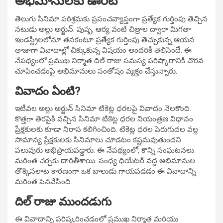
అభిమానులకు ఊరట
తెలుగు సినిమా పరిశ్రమకు ప్రపంచవ్యాప్తంగా ప్రత్యేక గుర్తింపు తెచ్చిన
నటుడు అల్లు అర్జున్. పుష్ప, ఆర్య వంటి చిత్రాల ద్వారా మిగతా
ఇండస్ట్రీలలోనూ తనకంటూ ప్రత్యేక గుర్తింపు తెచ్చుకున్న ఆయన
తాజాగా వివాదాల్లో చిక్కుకున్న విషయం అందరికీ తెలిసిందే. ఈ
నేపథ్యంలో ప్రముఖ నిర్మాత దిల్ రాజు సమస్య పరిష్కారానికి చొరవ
చూపించడంపై అభిమానులు సంతోషం వ్యక్తం చేస్తున్నారు.
వివాదం ఏంటి?
ఇటీవల అల్లు అర్జున్ సినిమా టికెట్ల ధరలపై వివాదం నెలకొంది.
కొత్తగా తెరపైకి వచ్చిన సినిమా టికెట్ల ధరల నియంత్రణ విధానం
ప్రేక్షకులకు కూడా నిరాస కలిగించింది. టికెట్ల ధరల పెరుగుదల వల్ల
సామాన్య ప్రేక్షకులకు సినిమాలు చూడటం కష్టమవుతుందని
పలువురు అభిప్రాయపడ్డారు. ఈ నేపథ్యంలో, కొన్ని సంఘటనలు
మరింత చర్చకు దారితీశాయి. సంధ్య థియేటర్ వద్ద అభిమానుల
తొక్కిసలాట కారణంగా ఒక బాలుడు గాయపడడం ఈ వివాదాన్ని
మరింత పెనవేసింది.
దిల్ రాజు ముందడుగు
ఈ వివాదాన్ని పరిష్కరించడంలో ప్రముఖ నిర్మాత మరియు