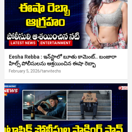
LATEST NEWS
ENTERTAINMENT
Eesha Rebba : ఇన్‌స్టాలో బూతు కామెంట్.. బంజారా
హిల్స్ పోలీసులను ఆశ్రయించిన ఈషా రెబ్బా
February 5, 2026
tanvitechs