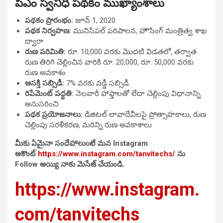
పీఎం స్వనిధి పథకం ముఖ్యాంశాలు
పథకం ప్రారంభం:
జూన్ 1, 2020
పథక నిర్వహణ:
మునిసిపల్ పరిపాలన, హౌసింగ్ మంత్రిత్వ శాఖ
ద్వారా
రుణ పరిమితి:
రూ. 10,000 వరకు మొదటి విడతలో, తర్వాత
రుణ తిరిగి చెల్లించిన వారికి రూ. 20,000, రూ. 50,000 వరకు
రుణ అవకాశం
ఆసక్తి సబ్సిడీ:
7% వరకు వడ్డీ సబ్సిడీ
రిపేమెంట్ పద్ధతి:
నెలవారీ హాఫ్తాలతో లేదా చెల్లింపు విధానాన్ని
అనుసరించి
పథక ప్రయోజనాలు:
డిజిటల్ లావాదేవీలపై ప్రోత్సాహకాలు, రుణ
చెల్లింపు సరళీకరణ, మరిన్ని రుణ అవకాశాలు
మీకు ఏమైనా సందేహాలుంటే మన Instagram
అకౌంట్
https://www.instagram.com/tanvitechs/
ను
Follow అయ్యి నాకు మెసేజ్ చేయండి.
https://www.instagram.
com/tanvitechs