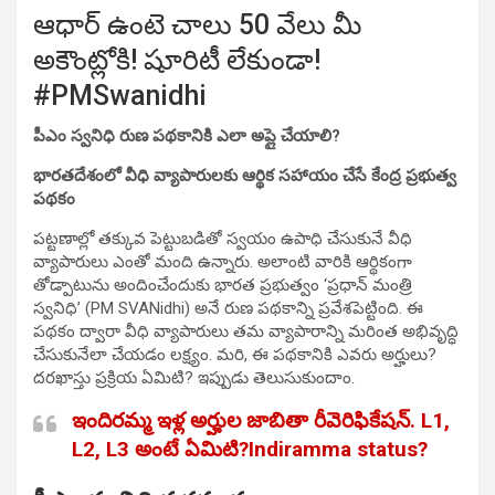
ఆధార్ ఉంటె చాలు 50 వేలు మీ
అకౌంట్లోకి! షూరిటీ లేకుండా!
#PMSwanidhi
పీఎం స్వనిధి రుణ పథకానికి ఎలా అప్లై చేయాలి?
భారతదేశంలో వీధి వ్యాపారులకు ఆర్థిక సహాయం చేసే కేంద్ర ప్రభుత్వ
పథకం
పట్టణాల్లో తక్కువ పెట్టుబడితో స్వయం ఉపాధి చేసుకునే వీధి
వ్యాపారులు ఎంతో మంది ఉన్నారు. అలాంటి వారికి ఆర్థికంగా
తోడ్పాటును అందించేందుకు భారత ప్రభుత్వం ‘ప్రధాన్ మంత్రి
స్వనిధి’ (PM SVANidhi) అనే రుణ పథకాన్ని ప్రవేశపెట్టింది. ఈ
పథకం ద్వారా వీధి వ్యాపారులు తమ వ్యాపారాన్ని మరింత అభివృద్ధి
చేసుకునేలా చేయడం లక్ష్యం. మరి, ఈ పథకానికి ఎవరు అర్హులు?
దరఖాస్తు ప్రక్రియ ఏమిటి? ఇప్పుడు తెలుసుకుందాం.
ఇందిరమ్మ ఇళ్ల అర్హుల జాబితా రీవెరిఫికేషన్. L1,
L2, L3 అంటే ఏమిటి?Indiramma status?