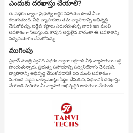
ఎందుకు దరఖాస్తు చేయాలి?
ఈ పథకం ద్వారా ప్రభుత్వ ఆర్థిక సహాయం పొందే వీలు
కలుగుతుంది. వీధి వ్యాపారులు తమ వ్యాపారాన్ని అభివృద్ధి
చేసుకోవచ్చు. బడ్జెట్ కష్టాలు ఎదురవుతున్న వారికీ ఇది మంచి
అవకాశంగా నిలుస్తుంది. కావున అర్హులైన వారంతా ఈ అవకాశాన్ని
సద్వినియోగం చేసుకోవచ్చు.
ముగింపు
ప్రధాన్ మంత్రి స్వనిధి పథకం ద్వారా లక్షలాది వీధి వ్యాపారులు లబ్ధి
పొందుతున్నారు. ప్రభుత్వ సహాయాన్ని సద్వినియోగం చేసుకుని,
వ్యాపారాన్ని అభివృద్ధి చేసుకోవడానికి ఇది మంచి అవకాశంగా
మారింది. సరైన డాక్యుమెంట్లు సిద్ధం చేసుకుని, పథకానికి దరఖాస్తు
చేయండి మరియు మీ వ్యాపార అభివృద్ధికి అడుగులు వేయండి.