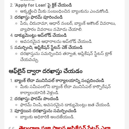
‘Apply for Loan’ పై క్లిక్ చేయండి
అక్కణ్ణించి మీకు సంబంధించిన బ్యాంకును ఎంచుకోండి.
దరఖాస్తు ఫారమ్ పూరించండి
పేరు, చిరునామా, ఆధార్ నంబర్, బ్యాంక్ అకౌంట్ వివరాలు,
వ్యాపారం వివరాలు నమోదు చేయాలి.
డాక్యుమెంట్లు అప్‌లోడ్ చేయండి
అవసరమైన ఆధారాలను అప్‌లోడ్ చేయండి.
సమర్పించి, అప్లికేషన్ స్టేటస్ చెక్ చేయండి
దరఖాస్తును సమర్పించిన తర్వాత, అప్లికేషన్ స్టేటస్ ట్రాక్
చేయవచ్చు.
ఆఫ్‌లైన్ ద్వారా దరఖాస్తు చేయడం
బ్యాంక్ లేదా మునిసిపల్ కార్యాలయాన్ని సంప్రదించండి
మీకు సమీపంలోని బ్యాంక్ లేదా మునిసిపల్ కార్పొరేషన్
కార్యాలయానికి వెళ్లండి.
దరఖాస్తు ఫారమ్ పొందండి
ఫారమ్ నింపి, అవసరమైన డాక్యుమెంట్లు జత చేయండి.
పూర్తయిన దరఖాస్తును సమర్పించండి
బ్యాంకు అధికారికి అందజేయండి.
తెలంగాణ ప్రజా పాలన అప్లికేషన్ స్టేటస్ ఎలా