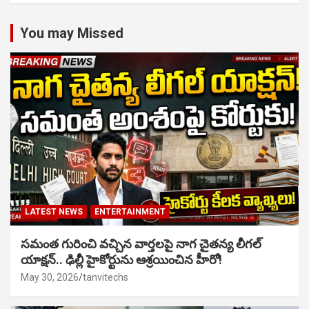
You may Missed
LATEST NEWS
ENTERTAINMENT
సమంత గురించి వచ్చిన వార్తలపై నాగ చైతన్య లీగల్
యాక్షన్.. ఢిల్లీ హైకోర్టును ఆశ్రయించిన హీరో!
May 30, 2026
tanvitechs