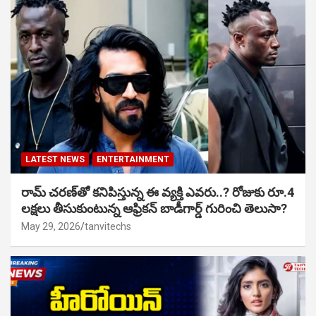
LATEST NEWS
ENTERTAINMENT
రామ్ చరణ్‌తో కనిపిస్తున్న ఈ వ్యక్తి ఎవరు..? రోజుకు రూ.4
లక్షలు తీసుకుంటున్న ఆఫ్రికన్ బాడీగార్డ్ గురించి తెలుసా?
May 29, 2026
tanvitechs