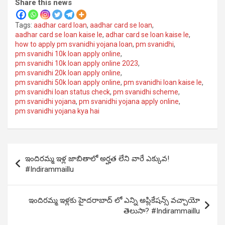
Share this news
Tags:
aadhar card loan
,
aadhar card se loan
,
aadhar card se loan kaise le
,
adhar card se loan kaise le
,
how to apply pm svanidhi yojana loan
,
pm svanidhi
,
pm svanidhi 10k loan apply online
,
pm svanidhi 10k loan apply online 2023
,
pm svanidhi 20k loan apply online
,
pm svanidhi 50k loan apply online
,
pm svanidhi loan kaise le
,
pm svanidhi loan status check
,
pm svanidhi scheme
,
pm svanidhi yojana
,
pm svanidhi yojana apply online
,
pm svanidhi yojana kya hai
Post
ఇందిరమ్మ ఇళ్ల జాబితాలో అర్హత లేని వారే ఎక్కువ!
navigation
#Indirammaillu
ఇందిరమ్మ ఇళ్లకు హైదరాబాద్ లో ఎన్ని అప్లికేషన్స్ వచ్చాయో
తెలుసా? #Indirammaillu