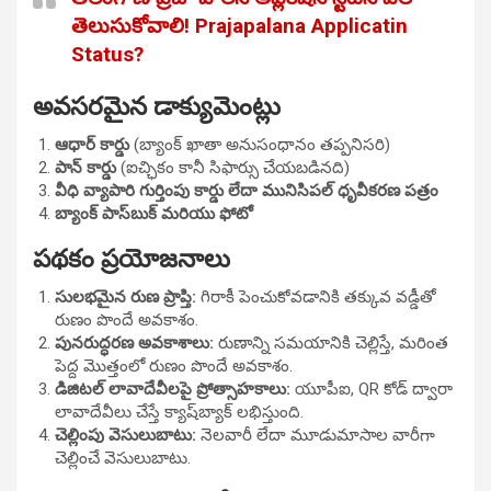
తెలుసుకోవాలి! Prajapalana Applicatin
Status?
అవసరమైన డాక్యుమెంట్లు
ఆధార్ కార్డు
(బ్యాంక్ ఖాతా అనుసంధానం తప్పనిసరి)
పాన్ కార్డు
(ఐచ్ఛికం కానీ సిఫార్సు చేయబడినది)
వీధి వ్యాపారి గుర్తింపు కార్డు లేదా మునిసిపల్ ధృవీకరణ పత్రం
బ్యాంక్ పాస్‌బుక్ మరియు ఫోటో
పథకం ప్రయోజనాలు
సులభమైన రుణ ప్రాప్తి:
గిరాకీ పెంచుకోవడానికి తక్కువ వడ్డీతో
రుణం పొందే అవకాశం.
పునరుద్ధరణ అవకాశాలు:
రుణాన్ని సమయానికి చెల్లిస్తే, మరింత
పెద్ద మొత్తంలో రుణం పొందే అవకాశం.
డిజిటల్ లావాదేవీలపై ప్రోత్సాహకాలు:
యూపీఐ, QR కోడ్ ద్వారా
లావాదేవీలు చేస్తే క్యాష్‌బ్యాక్ లభిస్తుంది.
చెల్లింపు వెసులుబాటు:
నెలవారీ లేదా మూడుమాసాల వారీగా
చెల్లించే వెసులుబాటు.