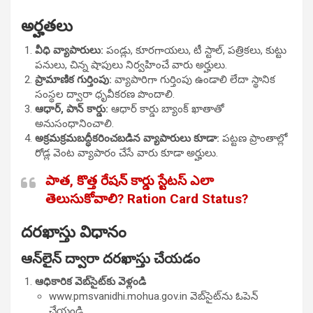
అర్హతలు
వీధి వ్యాపారులు:
పండ్లు, కూరగాయలు, టీ స్టాల్, పత్రికలు, కుట్టు
పనులు, చిన్న షాపులు నిర్వహించే వారు అర్హులు.
ప్రామాణిక గుర్తింపు:
వ్యాపారిగా గుర్తింపు ఉండాలి లేదా స్థానిక
సంస్థల ద్వారా ధృవీకరణ పొందాలి.
ఆధార్, పాన్ కార్డు:
ఆధార్ కార్డు బ్యాంక్ ఖాతాతో
అనుసంధానించాలి.
అక్రమక్రమబద్ధీకరించబడిన వ్యాపారులు కూడా:
పట్టణ ప్రాంతాల్లో
రోడ్ల వెంట వ్యాపారం చేసే వారు కూడా అర్హులు.
పాత, కొత్త రేషన్ కార్డు స్టేటస్ ఎలా
తెలుసుకోవాలి? Ration Card Status?
దరఖాస్తు విధానం
ఆన్‌లైన్ ద్వారా దరఖాస్తు చేయడం
ఆధికారిక వెబ్‌సైట్‌కు వెళ్లండి
www.pmsvanidhi.mohua.gov.in
వెబ్‌సైట్‌ను ఓపెన్
చేయండి.