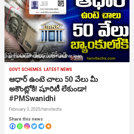
pm swanidhi apply online aadhar loan
GOVT SCHEMES
LATEST NEWS
ఆధార్ ఉంటె చాలు 50 వేలు మీ
అకౌంట్లోకి! షూరిటీ లేకుండా!
#PMSwanidhi
February 3, 2025
tanvitechs
Share this news