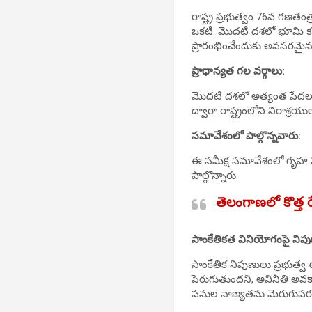
రాష్ట్ర ప్రభుత్వం 76వ గణతం
ఒకటి. మొదటి దశలో భూమి కలి
ప్రారంభించేందుకు అవసరమైన 
ప్రాధాన్యత గల వర్గాలు:
మొదటి దశలో అత్యంత పేదలు, వి
ద్వారా రాష్ట్రంలోని నిరాశ్ర
సమావేశంలో పాల్గొన్నవారు:
ఈ సమీక్ష సమావేశంలో గృహ నిర్మ
పాల్గొన్నారు.
తెలంగాణలో కొత్త 
సాంకేతికత వినియోగంపై నిప
సాంకేతిక నిపుణులు ప్రభుత్వ 
పెరుగుతుందని, అవినీతి అవకా
పనుల నాణ్యతను మెరుగుపరచవ