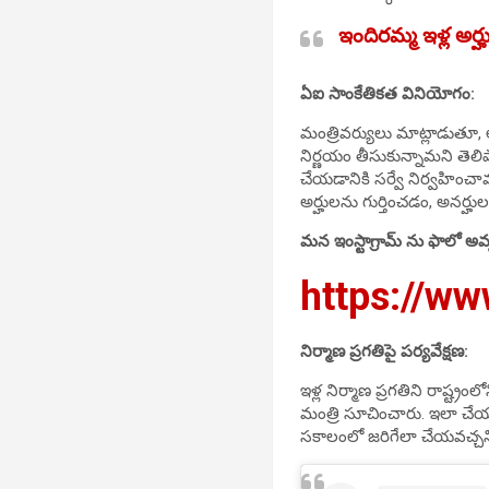
ఇందిరమ్మ ఇళ్ల అర
ఏఐ సాంకేతికత వినియోగం:
మంత్రివర్యులు మాట్లాడుతూ, 
నిర్ణయం తీసుకున్నామని తెలిప
చేయడానికి సర్వే నిర్వహించామ
అర్హులను గుర్తించడం, అనర్
మన ఇంస్టాగ్రామ్ ను ఫాలో అవ్
https://ww
నిర్మాణ ప్రగతిపై పర్యవేక్షణ:
ఇళ్ల నిర్మాణ ప్రగతిని రాష్
మంత్రి సూచించారు. ఇలా చేయ
సకాలంలో జరిగేలా చేయవచ్చని