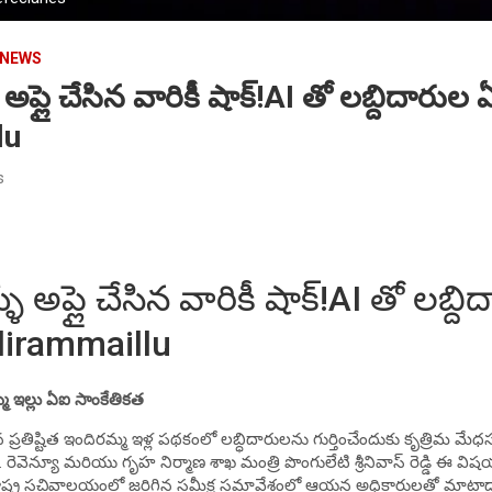
 NEWS
అప్లై చేసిన వారికీ షాక్!AI తో లబ్దిదారుల
lu
s
ు అప్లై చేసిన వారికీ షాక్!AI తో లబ్ద
dirammaillu
మ ఇల్లు ఏఐ సాంకేతికత
న ప్రతిష్టిత ఇందిరమ్మ ఇళ్ల పథకంలో లబ్ధిదారులను గుర్తించేందుకు కృత్రిమ మే
 రెవెన్యూ మరియు గృహ నిర్మాణ శాఖ మంత్రి పొంగులేటి శ్రీనివాస్ రెడ్డి ఈ విషయాన
రాష్ట్ర సచివాలయంలో జరిగిన సమీక్ష సమావేశంలో ఆయన అధికారులతో మాట్లాడ