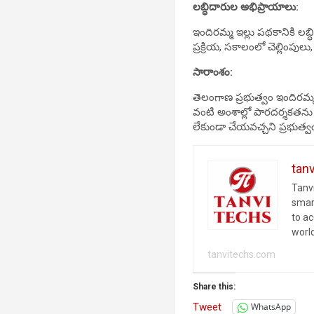
లబ్ధిదారుల అభిప్రాయాలు:
ఇందిరమ్మ ఇల్లు పథకానికి లబ్
ప్రక్రియ, సకాలంలో చెల్లింపు
సారాంశం:
తెలంగాణ ప్రభుత్వం ఇందిరమ్మ
వంటి అంశాల్లో పారదర్శకతను 
లేకుండా చేయవచ్చని ప్రభుత్
tan
Tanvi
smar
to a
worl
tanvitechs.com
Share this:
Tweet
WhatsApp