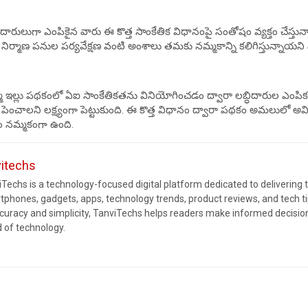
ధిదారులుగా ఎంపికైన వారు ఈ కొత్త సాంకేతిక విధానంపై సంతోషం వ్యక్తం చేస్తు
లు, నిర్మాణ పనుల పర్యవేక్షణ వంటి అంశాలు తమకు నమ్మకాన్ని కలిగిస్తున్నాయని
 ఇల్లు పథకంలో ఏఐ సాంకేతికతను వినియోగించడం ద్వారా లబ్ధిదారుల ఎంపిక, ని
పెంచాలని లక్ష్యంగా పెట్టుకుంది. ఈ కొత్త విధానం ద్వారా పథకం అమలులో అవ
వం నమ్మకంగా ఉంది.
vitechs
Techs is a technology-focused digital platform dedicated to delivering 
tphones, gadgets, apps, technology trends, product reviews, and tech 
ccuracy and simplicity, TanviTechs helps readers make informed decision
d of technology.