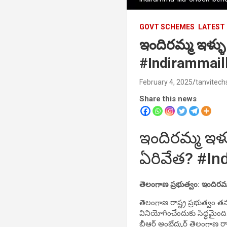
GOVT SCHEMES
LATEST
ఇందిరమ్మ ఇళ్ళు 
#Indirammail
February 4, 2025
tanvitech
Share this news
ఇందిరమ్మ ఇళ్ళ
ఏరివేత? #In
తెలంగాణ ప్రభుత్వం: ఇందిరమ్
తెలంగాణ రాష్ట్ర ప్రభుత్వం త
వినియోగించేందుకు సిద్ధమైంది.
బీఆర్ అంబేద్కర్ తెలంగాణ 