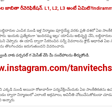
్హుల జాబితా రీవెరిఫికేషన్. L1, L2, L3 అంటే ఏమిటి?Indira
లబ్ధిదారుల ఎంపిక నుండి ఇళ్ల నిర్మాణం పూర్తయ్యే వరకు ప్రతి దశలో ఏఐ సాం
ారు. ఇందుకు ప్రత్యేకంగా ‘ఇందిరమ్మ ఇల్లు’ యాప్‌ను అభివృద్ధి చేసి, లబ్ధిదా
ని చెప్పారు. ఈ యాప్ ద్వారా సేకరించిన సర్వే వివరాలను క్లౌడ్ ఆధారిత ఏఐ స
హులను తొలగించడం జరుగుతుందని వివరించారు.
వండి నాకు పర్సనల్ గ మెసేజ్ చేసి మీ సందేహాలను తీర్చుకోండి.
w.instagram.com/tanvitech
ట్రంలోని ఎక్కడి నుండి అయినా రోజువారీగా పర్యవేక్షించేందుకు ఏఐ సాంకేతికత
డం ద్వారా నిర్మాణంలో ఎలాంటి అక్రమాలు, అవినీతి చోటుచేసుకోకుండా చూడవచ్
 అన్నారు.