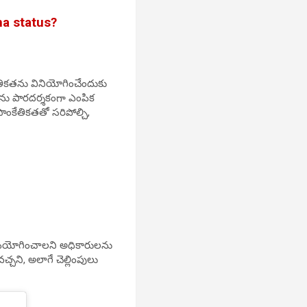
mma status?
కేతికతను వినియోగించేందుకు
రులను పారదర్శకంగా ఎంపిక
ాంకేతికతతో సరిపోల్చి,
s
ను ఉపయోగించాలని అధికారులను
చని, అలాగే చెల్లింపులు