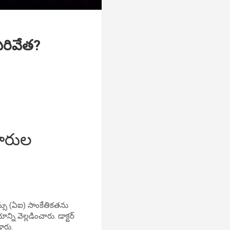
 ఏరివేత?
ిదారుల
ధస్సు (ఏఐ) సాంకేతికతను
్ని వెల్లడించారు. డాక్టర్
ారు.