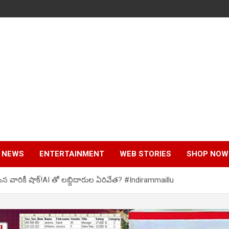
 NEWS
ENTERTAINMENT
WEB STORIES
SHOP NOW
ేసిన వారికీ షాక్!AI తో లబ్దిదారుల ఏరివేత? #Indirammaillu