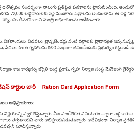
త్ర దినోత్సవం సందర్భంగా నాలుగు ప్రతిష్టిత పథకాలను ప్రారంభించింది, అందు
గిన 72,000 లబ్ధిదారులకు ఇళ్ల మంజూరు పత్రాలను అందించారు. ఈ ఇళ్ల ని
చర్యలను తీసుకోవాలని మంత్రి అధికారులను ఆదేశించారు.
కలాంగులు, విధవలు, ట్రాన్స్‌జెండర్లు వంటి వర్గాలకు ప్రాధాన్యత ఇవ్వనున్నట
యులు, పేదలు సొంత గృహాలను కలిగి సుఖంగా జీవించేందుకు ప్రభుత్వం కట్టుబడి 
ాణ శాఖ కార్యదర్శి జ్యోతి బుద్ధ ప్రకాష్, గృహ నిర్మాణ సంస్థ మేనేజింగ్ డైరెక్ట
రేషన్ కార్డుల జారీ – Ration Card Application Form
ుణుల అభిప్రాయాలు:
ఈ నిర్ణయాన్ని స్వాగతిస్తున్నారు. ఏఐ సాంకేతికత వినియోగం ద్వారా లబ్ధిదార
శాలు తగ్గుతాయని వారు అభిప్రాయపడుతున్నారు. అదేవిధంగా, నిర్మాణ ప్రగతిని
చ్చని సూచిస్తున్నారు.