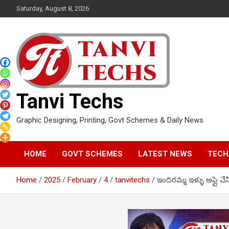
Skip
Saturday, August 8, 2026
to
content
Tanvi Techs
Graphic Designing, Printing, Govt Schemes & Daily News
HOME
GOVT SCHEMES
LATEST NEWS
TECH
Home
2025
February
4
tanvitechs
ఇందిరమ్మ ఇళ్ళు అప్లై చ