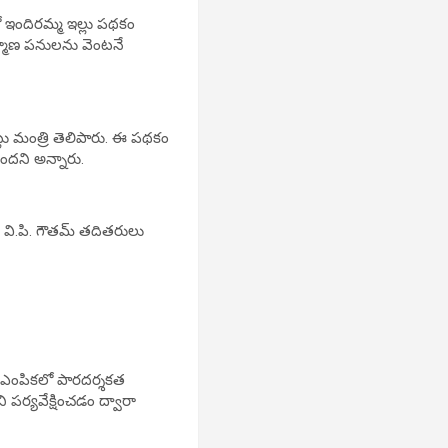
లో ఇందిరమ్మ ఇల్లు పథకం
ర్మాణ పనులను వెంటనే
్లు మంత్రి తెలిపారు. ఈ పథకం
ఉందని అన్నారు.
ర్ వి.పి. గౌతమ్ తదితరులు
ుల ఎంపికలో పారదర్శకత
 పర్యవేక్షించడం ద్వారా