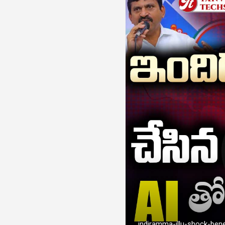
indiramma-illu-shock-bene