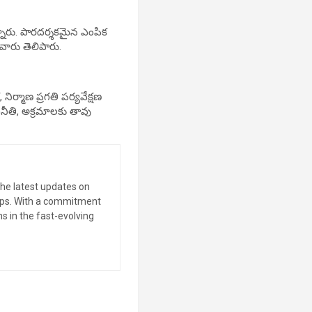
న్నారు. పారదర్శకమైన ఎంపిక
 వారు తెలిపారు.
ర్మాణ ప్రగతి పర్యవేక్షణ
ినీతి, అక్రమాలకు తావు
the latest updates on
tips. With a commitment
s in the fast-evolving