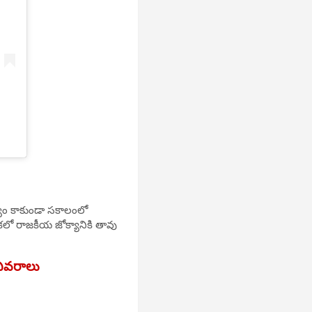
స్యం కాకుండా సకాలంలో
కలో రాజకీయ జోక్యానికి తావు
 వివరాలు