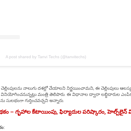
A post shared by Tanvi Techs (@tanvitechs)
ిన చెల్లింపులను నాలుగు దశల్లో చేయాలని నిర్ణయించామని, ఈ చెల్లింపులు ఆల
ినియోగించనున్నట్లు మంత్రి తెలిపారు. ఈ విధానాల ద్వారా లబ్ధిదారుల ఎంపి
ను సులభంగా గుర్తించవచ్చని అన్నారు.
థకం – గృహాల కేటాయింపు, ఫిర్యాదుల పరిష్కారం, హెల్ప్‌లైన్
భం: