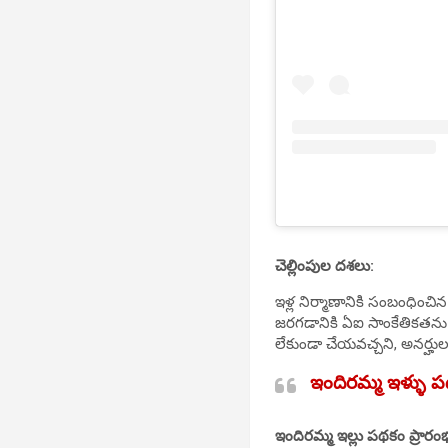
చెల్లింపుల దశలు:
ఇళ్ల నిర్మాణానికి సంబంధించ
జరగడానికి ఏఐ సాంకేతికతను వ
లేకుండా చేయవచ్చని, అనర్హుల
ఇందిరమ్మ ఇళ్ళు ప
ఇందిరమ్మ
ఇల్లు పథకం ప్రారం