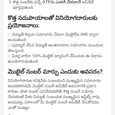
కొత్త నంబర్‌కు వచ్చే
OTP‌ను ఎంటర్ చేయగానే
అప్‌డేట్
పూర్తవుతుంది.
కొత్త సదుపాయాలతో వినియోగదారులకు
ప్రయోజనాలు:
✅ విద్యుత్ బిల్లుల సమాచారం నేరుగా మొబైల్‌కు SMS ద్వారా
అందుతుంది.
✅ షెడ్యూల్ చేసిన విద్యుత్ అంతరాయాల సమాచారం ముందుగా
తెలుస్తుంది.
✅ ఫీడర్ల వారీగా 100% మొబైల్ మ్యాపింగ్ చేసేందుకు ఈ విధానం
ఉపయోగపడుతుంది.
మొబైల్ నంబర్ మార్పు ఎందుకు అవసరం?
వినియోగదారుల కనెక్షన్‌కు సంబంధించి ముఖ్యమైన సమాచారం
అందకపోవడమే మొబైల్ నంబర్ అప్‌డేట్ అవసరానికి ప్రధాన
కారణం. పాత నంబర్ పనిచేయకపోతే, కొత్త నంబర్ నమోదు
చేయకుంటే మీకు విద్యుత్ సంబంధిత ముఖ్యమైన అప్డేట్స్ రావు.
అందువల్ల, సకాలంలో మీ మొబైల్ నంబర్ అప్‌డేట్ చేసుకోవడం
ఎంతో ముఖ్యం.