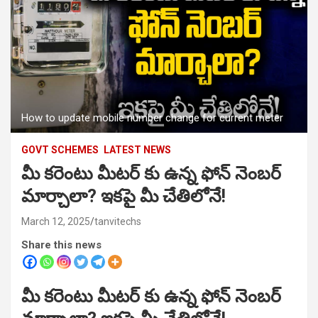
How to update mobile number change for current meter
GOVT SCHEMES
LATEST NEWS
మీ కరెంటు మీటర్ కు ఉన్న ఫోన్ నెంబర్
మార్చాలా? ఇకపై మీ చేతిలోనే!
March 12, 2025
tanvitechs
Share this news
మీ కరెంటు మీటర్ కు ఉన్న ఫోన్ నెంబర్