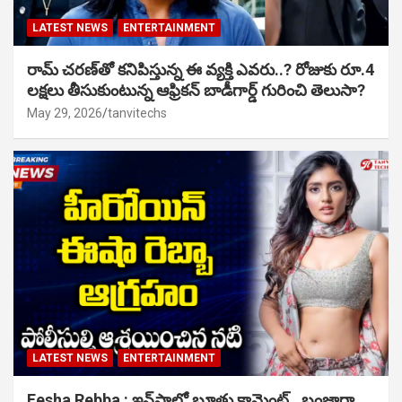
LATEST NEWS
ENTERTAINMENT
రామ్ చరణ్‌తో కనిపిస్తున్న ఈ వ్యక్తి ఎవరు..? రోజుకు రూ.4
లక్షలు తీసుకుంటున్న ఆఫ్రికన్ బాడీగార్డ్ గురించి తెలుసా?
May 29, 2026
tanvitechs
LATEST NEWS
ENTERTAINMENT
Eesha Rebba : ఇన్‌స్టాలో బూతు కామెంట్.. బంజారా