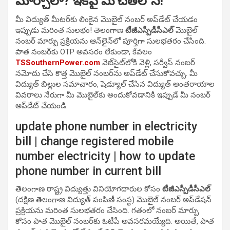
మార్చాలా? ఇకపై మీ చేతిలోనే!
మీ విద్యుత్ మీటర్‌కు లింకైన మొబైల్ నంబర్ అప్‌డేట్ చేయడం
ఇప్పుడు మరింత సులభం! తెలంగాణ
టీజీఎస్పీడీసీఎల్
మొబైల్
నంబర్ మార్పు ప్రక్రియను ఆన్‌లైన్‌లో పూర్తిగా సులభతరం చేసింది.
పాత నంబర్‌కు OTP అవసరం లేకుండా, కేవలం
TSSouthernPower.com
వెబ్‌సైట్‌లోకి వెళ్లి, సర్వీస్ నంబర్
నమోదు చేసి కొత్త మొబైల్ నంబర్‌ను అప్‌డేట్ చేసుకోవచ్చు. మీ
విద్యుత్ బిల్లుల సమాచారం, షెడ్యూల్ చేసిన విద్యుత్ అంతరాయాల
వివరాలు నేరుగా మీ మొబైల్‌కు అందుకోవడానికి ఇప్పుడే మీ నంబర్
అప్‌డేట్ చేయండి.
update phone number in electricity
bill | change registered mobile
number electricity | how to update
phone number in current bill
తెలంగాణ రాష్ట్ర విద్యుత్తు వినియోగదారుల కోసం
టీజీఎస్పీడీసీఎల్
(దక్షిణ తెలంగాణ విద్యుత్ పంపిణీ సంస్థ) మొబైల్ నంబర్ అప్‌డేషన్
ప్రక్రియను మరింత సులభతరం చేసింది. గతంలో నంబర్ మార్పు
కోసం పాత మొబైల్ నంబర్‌కు ఓటీపీ అవసరమయ్యేది. అయితే, పాత