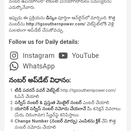
నంబర్ ఉపయోగంలో లేకుంటే వినియోగదారులు సమస్యలను
ఎదుర్కొనేవారు.
ఇప్పుడు ఈ ప్రక్రియను
డిస్కం
పూర్తిగా ఆన్‌లైన్‌లో మార్చింది. కొత్త
నంబర్‌ను
http://tgsouthernpower.com/
వెబ్‌సైట్‌లోకి వెళ్లి
సులభంగా అప్‌డేట్ చేసుకోవచ్చు.
Follow us for Daily details:
Instagram
YouTube
WhatsApp
నంబర్ అప్‌డేట్ విధానం:
టీడీ సదరన్ పవర్ వెబ్‌సైట్
http://tgsouthernpower.com/
ఓపెన్ చేయాలి.
సర్వీస్ నంబర్ & ప్రస్తుత మొబైల్ నంబర్
ఎంటర్ చేయాలి.
యూనిక్ సర్వీస్ నంబర్ నమోదు చేయగానే
మీ కనెక్షన్ వివరాలు
(పేరు, చిరునామా) స్క్రీన్‌పై కనిపిస్తాయి.
Change Number (నంబర్ మార్పు) ఎంపికను క్లిక్
చేసి కొత్త
నంబర్ నమోదు చేయాలి.