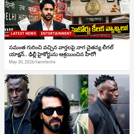
LATEST NEWS
ENTERTAINMENT
సమంత గురించి వచ్చిన వార్తలపై నాగ చైతన్య లీగల్
యాక్షన్.. ఢిల్లీ హైకోర్టును ఆశ్రయించిన హీరో!
May 30, 2026
tanvitechs