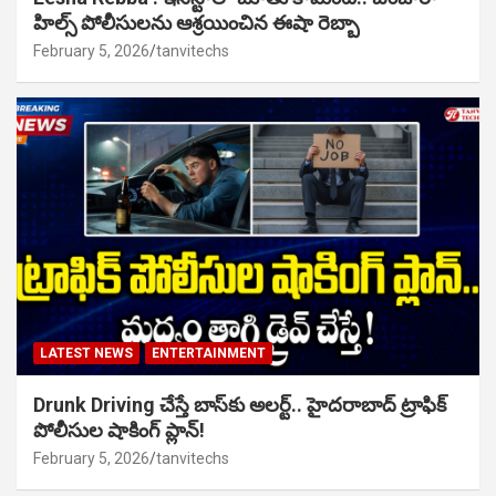
హిల్స్ పోలీసులను ఆశ్రయించిన ఈషా రెబ్బా
February 5, 2026
tanvitechs
LATEST NEWS
ENTERTAINMENT
Drunk Driving చేస్తే బాస్‌కు అలర్ట్.. హైదరాబాద్ ట్రాఫిక్
పోలీసుల షాకింగ్ ప్లాన్!
February 5, 2026
tanvitechs