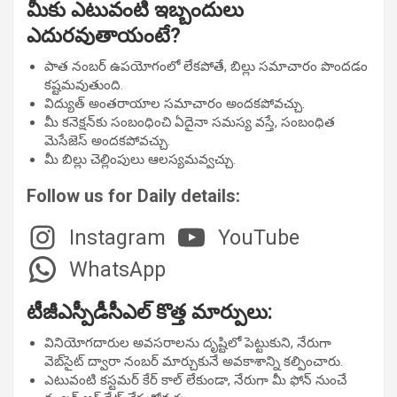
మీకు ఎటువంటి ఇబ్బందులు
ఎదురవుతాయంటే?
పాత నంబర్ ఉపయోగంలో లేకపోతే, బిల్లు సమాచారం పొందడం
కష్టమవుతుంది.
విద్యుత్ అంతరాయాల సమాచారం అందకపోవచ్చు.
మీ కనెక్షన్‌కు సంబంధించి ఏదైనా సమస్య వస్తే, సంబంధిత
మెసేజెస్ అందకపోవచ్చు.
మీ బిల్లు చెల్లింపులు ఆలస్యమవ్వచ్చు.
Follow us for Daily details:
Instagram
YouTube
WhatsApp
టీజీఎస్పీడీసీఎల్ కొత్త మార్పులు:
వినియోగదారుల అవసరాలను దృష్టిలో పెట్టుకుని, నేరుగా
వెబ్‌సైట్ ద్వారా నంబర్ మార్చుకునే అవకాశాన్ని కల్పించారు.
ఎటువంటి కస్టమర్ కేర్ కాల్ లేకుండా, నేరుగా మీ ఫోన్ నుంచే