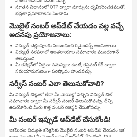
నంబర్ అప్‌డేట్ చేసుకోవచ్చు.
నూతన విధానంలో OTP ద్వారా మార్పును ధృవీకరించడముతో,
భద్రతా ప్రమాణాలను పెంచారు.
మొబైల్ నంబర్ అప్‌డేట్ చేయడం వల్ల వచ్చే
అదనపు ప్రయోజనాలు:
విద్యుత్ చెల్లింపులకు సంబంధించి రిమైండర్స్ అందుతాయి.
విద్యుత్ సరఫరాలో అంతరాయాల సమాచారం ముందుగానే
తెలుస్తుంది.
మీ కనెక్షన్‌లో ఏదైనా సమస్యలు ఉంటే, కస్టమర్ కేర్ ద్వారా
సమయానుగుణంగా పరిష్కారం పొందవచ్చు.
సర్వీస్ నంబర్ ఎలా తెలుసుకోవాలి?
మీ విద్యుత్ బిల్లులో లేదా మీ మెయిల్లో వచ్చిన విద్యుత్ బిల్
సమాచారం ద్వారా మీ సర్వీస్ నంబర్ తెలుసుకోవచ్చు. దీన్ని
ఉపయోగించి మీరు కొత్త నంబర్ రిజిస్టర్ చేసుకోవచ్చు.
మీ నంబర్ ఇప్పుడే అప్‌డేట్ చేసుకోండి!
ఇకమీదట విద్యుత్ కనెక్షన్‌కు మొబైల్ నంబర్ అప్‌డేట్ చేయడం ఇక
బాగా సులభం! మీ నంబర్ ఇప్పుడే అప్‌డేట్ చేసుకోండి. 🔌📱