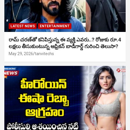
LATEST NEWS
ENTERTAINMENT
రామ్ చరణ్‌తో కనిపిస్తున్న ఈ వ్యక్తి ఎవరు..? రోజుకు రూ.4
లక్షలు తీసుకుంటున్న ఆఫ్రికన్ బాడీగార్డ్ గురించి తెలుసా?
May 29, 2026
tanvitechs