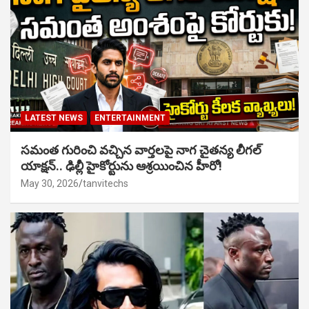
LATEST NEWS
ENTERTAINMENT
సమంత గురించి వచ్చిన వార్తలపై నాగ చైతన్య లీగల్
యాక్షన్.. ఢిల్లీ హైకోర్టును ఆశ్రయించిన హీరో!
May 30, 2026
tanvitechs