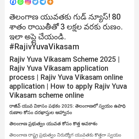
తెలంగాణ యువతకు గుడ్ న్యూస్! 80
శాతం రాయితీతో 3 లక్షల వరకు రుణం.
ఇలా అప్లై చేయండి.
#RajivYuvaVikasam
Rajiv Yuva Vikasam Scheme 2025 |
Rajiv Yuva Vikasam application
process | Rajiv Yuva Vikasam online
application | How to apply Rajiv Yuva
Vikasam scheme online
రాజీవ్ యువ వికాసం పథకం 2025: తెలంగాణలో స్వయం ఉపాధి
రుణాల కోసం దరఖాస్తుల ఆహ్వానం
తెలంగాణ ప్రభుత్వం యువత కోసం కొత్త అవకాశం
తెలంగాణ రాష్ట్ర ప్రభుత్వం నిరుద్యోగ యువతకు కొత్తగా స్వయం