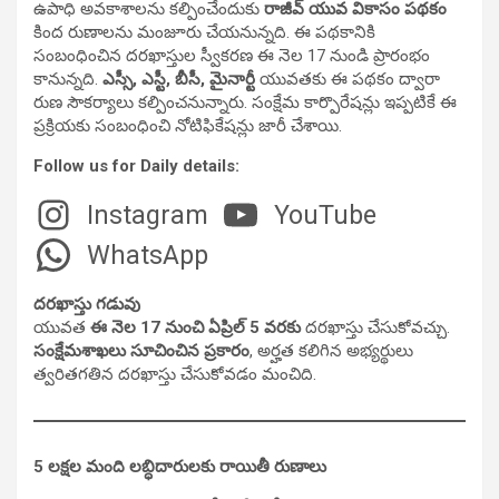
ఉపాధి అవకాశాలను కల్పించేందుకు
రాజీవ్ యువ వికాసం పథకం
కింద రుణాలను మంజూరు చేయనున్నది. ఈ పథకానికి
సంబంధించిన దరఖాస్తుల స్వీకరణ ఈ నెల 17 నుండి ప్రారంభం
కానున్నది.
ఎస్సీ, ఎస్టీ, బీసీ, మైనార్టీ
యువతకు ఈ పథకం ద్వారా
రుణ సౌకర్యాలు కల్పించనున్నారు. సంక్షేమ కార్పొరేషన్లు ఇప్పటికే ఈ
ప్రక్రియకు సంబంధించి నోటిఫికేషన్లు జారీ చేశాయి.
Follow us for Daily details:
Instagram
YouTube
WhatsApp
దరఖాస్తు గడువు
యువత
ఈ నెల 17 నుంచి ఏప్రిల్ 5 వరకు
దరఖాస్తు చేసుకోవచ్చు.
సంక్షేమశాఖలు సూచించిన ప్రకారం
, అర్హత కలిగిన అభ్యర్థులు
త్వరితగతిన దరఖాస్తు చేసుకోవడం మంచిది.
5 లక్షల మంది లబ్ధిదారులకు రాయితీ రుణాలు