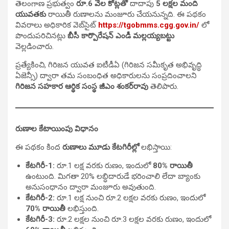
తెలంగాణ ప్రభుత్వం
రూ.6 వేల కోట్లతో
దాదాపు
5 లక్షల మంది
యువతకు
రాయితీ రుణాలను మంజూరు చేయనున్నది. ఈ పథకం
వివరాలు అధికారిక వెబ్‌సైట్
https://tgobmms.cgg.gov.in/
లో
పొందుపరిచినట్లు
బీసీ కార్పొరేషన్ ఎండీ మల్లయ్యబట్టు
వెల్లడించారు.
ప్రత్యేకించి, గిరిజన యువత ఐటీడీఏ (గిరిజన సమీకృత అభివృద్ధి
ఏజెన్సీ) ద్వారా తమ సంబంధిత అధికారులను సంప్రదించాలని
గిరిజన సహకార ఆర్థిక సంస్థ జీఎం శంకర్‌రావు
తెలిపారు.
రుణాల కేటాయింపు విధానం
ఈ పథకం కింద
రుణాలు మూడు కేటగిరీల్లో
లభిస్తాయి:
కేటగిరీ-1:
రూ.1 లక్ష వరకు రుణం, ఇందులో
80% రాయితీ
ఉంటుంది. మిగతా 20% లబ్ధిదారుడే భరించాలి లేదా బ్యాంకు
అనుసంధానం ద్వారా మంజూరు అవుతుంది.
కేటగిరీ-2:
రూ.1 లక్ష నుంచి రూ.2 లక్షల వరకు రుణం, ఇందులో
70% రాయితీ
లభిస్తుంది.
కేటగిరీ-3:
రూ.2 లక్షల నుంచి రూ.3 లక్షల వరకు రుణం, ఇందులో