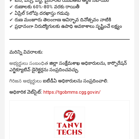
✔
బీసీ, ఎస్సీ, ఎస్టీ, మైనారిటీ యువతకు ఆర్థిక సహాయం
✔
రుణాలకు 60%-80% వరకు రాయితీ
✔
ఏప్రిల్ 5లోపు దరఖాస్తు గడువు
✔
రుణ మంజూరు తెలంగాణ ఆవిర్భావ దినోత్సవం నాటికి
✔
ప్రధానంగా నిరుద్యోగులకు ఉపాధి అవకాశాలు సృష్టించే లక్ష్యం
మరిన్ని వివరాలకు:
అభ్యర్థులు సంబంధిత
జిల్లా సంక్షేమశాఖ అధికారులను, కార్పొరేషన్
ఎగ్జిక్యూటివ్ డైరెక్టర్లను సంప్రదించవచ్చు.
గిరిజన అభ్యర్థులు
ఐటీడీఏ అధికారులను సంప్రదించాలి.
అధికారిక వెబ్‌సైట్:
https://tgobmms.cgg.gov.in/