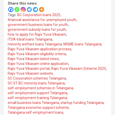
Share this news
Tags:
BC Corporation loans 2025
,
financial assistance for unemployed youth
,
government business loans for youth
,
government subsidy loans for youth
,
how to apply for Rajiv Yuva Vikasam
,
ITDA tribal loans Telangana
,
minority welfare loans Telangana
,
MSME loans Telangana
,
Rajiv Yuva Vikasam application process
,
Rajiv Yuva Vikasam eligibility criteria
,
Rajiv Yuva Vikasam latest news
,
Rajiv Yuva Vikasam online application
,
Rajiv Yuva Vikasam portal
,
Rajiv Yuva Vikasam Scheme 2025
,
Rajiv Yuva Vikasam website
,
SC Corporation schemes Telangana
,
SC ST BC minority loans Telangana
,
self-employment schemes in Telangana
,
self-employment support Telangana
,
self-employment training Telangana
,
small business loans Telangana
,
startup funding Telangana
,
Telangana economic support scheme
,
Telangana self-employment loans
,