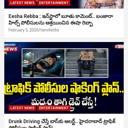
LATEST NEWS
ENTERTAINMENT
Eesha Rebba : ఇన్‌స్టాలో బూతు కామెంట్.. బంజారా
హిల్స్ పోలీసులను ఆశ్రయించిన ఈషా రెబ్బా
February 5, 2026
tanvitechs
LATEST NEWS
ENTERTAINMENT
Drunk Driving చేస్తే బాస్‌కు అలర్ట్.. హైదరాబాద్ ట్రాఫిక్
పోలీసుల షాకింగ్ ప్లాన్!