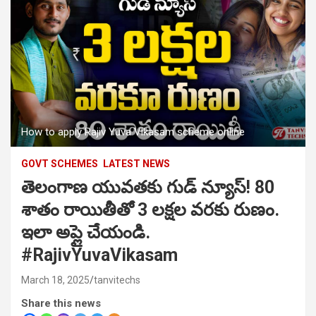
How to apply Rajiv Yuva Vikasam scheme online
GOVT SCHEMES
LATEST NEWS
తెలంగాణ యువతకు గుడ్ న్యూస్! 80
శాతం రాయితీతో 3 లక్షల వరకు రుణం.
ఇలా అప్లై చేయండి.
#RajivYuvaVikasam
March 18, 2025
tanvitechs
Share this news