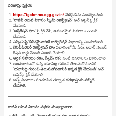
దరఖాస్తు ప్రక్రియ
https://tgobmms.cgg.gov.in/
వెబ్‌సైట్‌ను సందర్శించండి.
‘రాజీవ్ యువ వికాసం స్కీమ్ రిజిస్ట్రేషన్’
అనే ఆప్షన్‌పై క్లిక్
చేయండి.
‘అప్లికేషన్ ఫాం’
పై క్లిక్ చేసి, అవసరమైన వివరాలు ఎంటర్
చేయండి.
ఎస్సీ/ఎస్టీ/బీసీ/మైనారిటీ కార్పొరేషన్
విభాగాన్ని ఎంచుకోవాలి.
బెనిఫీషియరీ రిజిస్ట్రేషన్ ఫాం
విభాగంలో మీ పేరు, ఆధార్ నెంబర్,
రేషన్ కార్డు నెంబర్ ఎంటర్ చేయాలి.
ఆర్థిక సహాయం రకం, స్కీమ్ రకం
వంటి వివరాలను పూరించాలి.
అందుబాటులో ఉన్న యూనిట్ల గురించి తెలుసుకోవడానికి
‘యూనిట్ల గురించి తెలుసుకోవడానికి ఇక్కడ క్లిక్ చేయండి’
అనే
ఆప్షన్‌పై క్లిక్ చేయాలి.
అన్ని వివరాలు సరిచూసిన తర్వాత
దరఖాస్తును సబ్మిట్
చేయాలి.
రాజీవ్ యువ వికాసం పథకం ముఖ్యాంశాలు