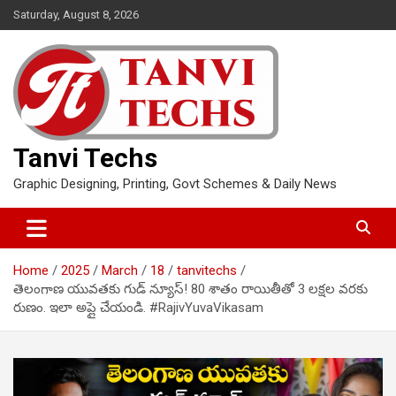
Skip
Saturday, August 8, 2026
to
content
Tanvi Techs
Graphic Designing, Printing, Govt Schemes & Daily News
Home
2025
March
18
tanvitechs
తెలంగాణ యువతకు గుడ్ న్యూస్! 80 శాతం రాయితీతో 3 లక్షల వరకు
రుణం. ఇలా అప్లై చేయండి. #RajivYuvaVikasam