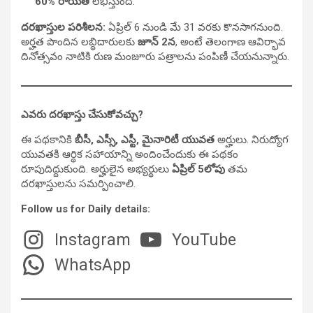
60% రాయితీ
లభిస్తుంది.
దరఖాస్తుల పరిశీలన:
ఏప్రిల్ 6 నుండి మే 31 వరకు కొనసాగనుంది.
అర్హత పొందిన లబ్ధిదారులకు
జూన్ 2న
, అంటే తెలంగాణ ఆవిర్భావ
దినోత్సవం నాటికి రుణ మంజూరు పత్రాలను పంపిణీ చేయనున్నారు.
ఎవరు దరఖాస్తు చేసుకోవచ్చు?
ఈ పథకానికి
బీసీ, ఎస్సీ, ఎస్టీ, మైనారిటీ యువత
అర్హులు. నిరుద్యోగ
యువతకి ఆర్థిక సహాయాన్ని అందించేందుకు ఈ పథకం
రూపుదిద్దుకుంది. అర్హులైన అభ్యర్థులు
ఏప్రిల్ 5లోపు
తమ
దరఖాస్తులను సమర్పించాలి.
Follow us for Daily details:
Instagram
YouTube
WhatsApp