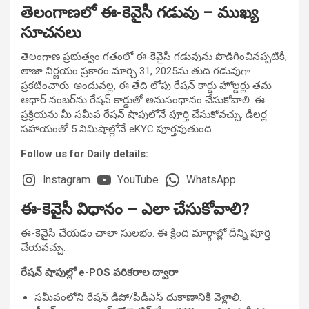
తెలంగాణలో ఈ-కెవైసీ గడువు – ముఖ్య
సూచనలు
తెలంగాణ ప్రభుత్వం గతంలో ఈ-కెవైసీ గడువును పొడిగించినప్పటికీ,
తాజా నిర్ణయం ప్రకారం మార్చి 31, 2025ను తుది గడువుగా
ప్రకటించారు. అందువల్ల, ఈ తేది లోపు రేషన్ కార్డు హోల్డర్లు తమ
ఆధార్ నంబర్‌ను రేషన్ కార్డుతో అనుసంధానం చేసుకోవాలి. ఈ
ప్రక్రియను మీ సమీప రేషన్ షాపులోనే పూర్తి చేసుకోవచ్చు. డీలర్ల
సహాయంతో 5 నిమిషాల్లోనే eKYC పూర్తవుతుంది.
Follow us for Daily details:
Instagram
YouTube
WhatsApp
ఈ-కెవైసీ విధానం – ఎలా చేసుకోవాలి?
ఈ-కెవైసీ చేయడం చాలా సులభం. ఈ క్రింది మార్గాల్లో దీన్ని పూర్తి
చేయవచ్చు:
రేషన్ షాపుల్లో e-POS పరికరాల ద్వారా
సమీపంలోని రేషన్ డిపో/పీడీఎస్ దుకాణానికి వెళ్లాలి.