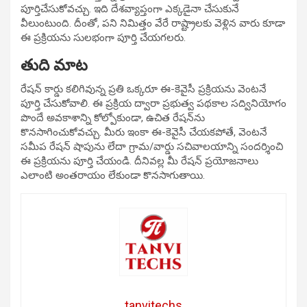
పూర్తిచేసుకోవచ్చు. ఇది దేశవ్యాప్తంగా ఎక్కడైనా చేసుకునే
వీలుంటుంది. దీంతో, పని నిమిత్తం వేరే రాష్ట్రాలకు వెళ్లిన వారు కూడా
ఈ ప్రక్రియను సులభంగా పూర్తి చేయగలరు.
తుది మాట
రేషన్ కార్డు కలిగివున్న ప్రతి ఒక్కరూ ఈ-కెవైసీ ప్రక్రియను వెంటనే
పూర్తి చేసుకోవాలి. ఈ ప్రక్రియ ద్వారా ప్రభుత్వ పథకాల సద్వినియోగం
పొందే అవకాశాన్ని కోల్పోకుండా, ఉచిత రేషన్‌ను
కొనసాగించుకోవచ్చు. మీరు ఇంకా ఈ-కెవైసీ చేయకపోతే, వెంటనే
సమీప రేషన్ షాపును లేదా గ్రామ/వార్డు సచివాలయాన్ని సందర్శించి
ఈ ప్రక్రియను పూర్తి చేయండి. దీనివల్ల మీ రేషన్ ప్రయోజనాలు
ఎలాంటి అంతరాయం లేకుండా కొనసాగుతాయి.
tanvitechs