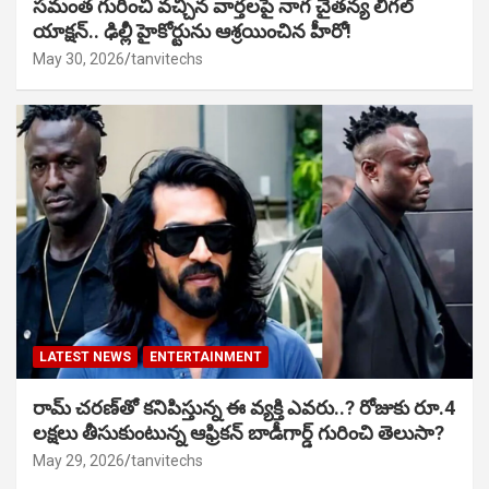
సమంత గురించి వచ్చిన వార్తలపై నాగ చైతన్య లీగల్
యాక్షన్.. ఢిల్లీ హైకోర్టును ఆశ్రయించిన హీరో!
May 30, 2026
tanvitechs
LATEST NEWS
ENTERTAINMENT
రామ్ చరణ్‌తో కనిపిస్తున్న ఈ వ్యక్తి ఎవరు..? రోజుకు రూ.4
లక్షలు తీసుకుంటున్న ఆఫ్రికన్ బాడీగార్డ్ గురించి తెలుసా?
May 29, 2026
tanvitechs