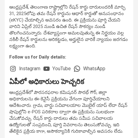
ఆంధ్రప్రదేశ్, తెలంగాణ రాష్ట్రాల్లోని రేషన్ కార్డు దారులందరికీ మార్చి
31, 2025లోపు తమ రేషన్ కార్డును ఆధార్ కార్డుతో అనుసంధానం
(eKYC) చేయాల్సిన అవసరం ఉంది. ఈ ప్రక్రియను పూర్తి చేయని
వారిని ఏప్రిల్ 2025 నుండి ఉచిత రేషన్ సౌకర్యం నుండి
తొలగించనున్నారు. దేశవ్యాప్తంగా అమలవుతున్న ఈ నిర్ణయం వల్ల
నకిలీ రేషన్ కార్డులను అరికట్టడం, అర్హులైన వారికే న్యాయం జరగడం
లక్ష్యంగా ఉంది.
Follow us for Daily details:
Instagram
YouTube
WhatsApp
ఏపీలో అధికారులు హెచ్చరిక
ఆంధ్రప్రదేశ్‌లో పౌరసరఫరాల కమిషనర్ సౌరభ్ గౌర్, జిల్లా
అధికారులను ఈ-కెవైసీ ప్రక్రియను వేగంగా పూర్తిచేయాలని
ఆదేశించారు. గ్రామ, వార్డు సచివాలయాల మొబైల్ యాప్ లేదా రేషన్
షాపుల్లోని e-POS పరికరాల ద్వారా ఈ ప్రక్రియను సులభంగా
చేసుకోవచ్చు. రేషన్ కార్డు దారులు తమ సమీప సచివాలయ
ఉద్యోగులతో సంప్రదించి, పూర్తి వివరాలను తెలుసుకోవచ్చు. ఇది
తేలికైన ప్రక్రియ కాగా, అసౌకర్యానికి గురికావాల్సిన అవసరం లేదు.