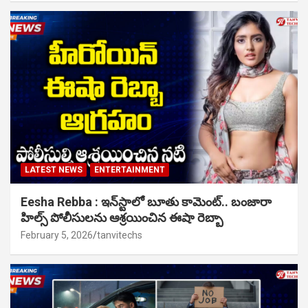
LATEST NEWS
ENTERTAINMENT
Eesha Rebba : ఇన్‌స్టాలో బూతు కామెంట్.. బంజారా
హిల్స్ పోలీసులను ఆశ్రయించిన ఈషా రెబ్బా
February 5, 2026
tanvitechs