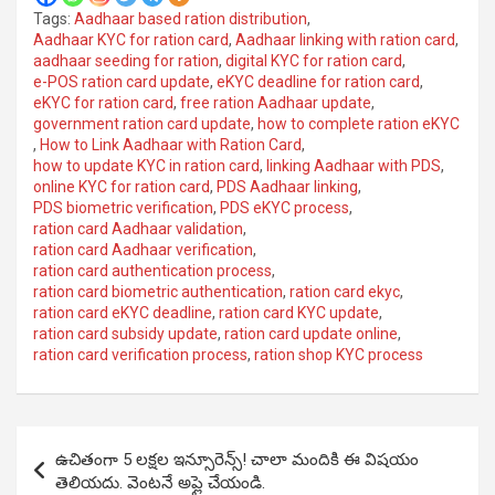
Tags:
Aadhaar based ration distribution
,
Aadhaar KYC for ration card
,
Aadhaar linking with ration card
,
aadhaar seeding for ration
,
digital KYC for ration card
,
e-POS ration card update
,
eKYC deadline for ration card
,
eKYC for ration card
,
free ration Aadhaar update
,
government ration card update
,
how to complete ration eKYC
,
How to Link Aadhaar with Ration Card
,
how to update KYC in ration card
,
linking Aadhaar with PDS
,
online KYC for ration card
,
PDS Aadhaar linking
,
PDS biometric verification
,
PDS eKYC process
,
ration card Aadhaar validation
,
ration card Aadhaar verification
,
ration card authentication process
,
ration card biometric authentication
,
ration card ekyc
,
ration card eKYC deadline
,
ration card KYC update
,
ration card subsidy update
,
ration card update online
,
ration card verification process
,
ration shop KYC process
Post
ఉచితంగా 5 లక్షల ఇన్సూరెన్స్! చాలా మందికి ఈ విషయం
navigation
తెలియదు. వెంటనే అప్లై చేయండి.