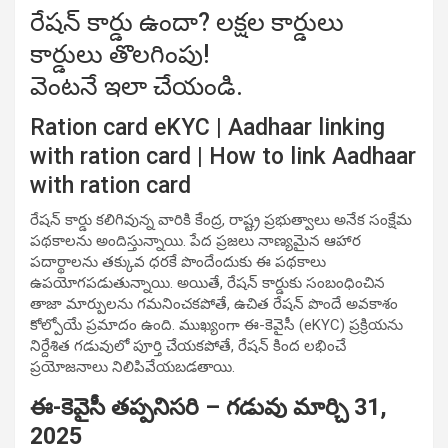
రేషన్ కార్డు ఉందా? లక్షల కార్డులు
కార్డులు తొలగింపు!
వెంటనే ఇలా చేయండి.
Ration card eKYC | Aadhaar linking
with ration card | How to link Aadhaar
with ration card
రేషన్ కార్డు కలిగివున్న వారికి కేంద్ర, రాష్ట్ర ప్రభుత్వాలు అనేక సంక్షేమ
పథకాలను అందిస్తున్నాయి. పేద ప్రజలు నాణ్యమైన ఆహార
పదార్థాలను తక్కువ ధరకే పొందేందుకు ఈ పథకాలు
ఉపయోగపడుతున్నాయి. అయితే, రేషన్ కార్డుకు సంబంధించిన
తాజా మార్పులను గమనించకపోతే, ఉచిత రేషన్ పొందే అవకాశం
కోల్పోయే ప్రమాదం ఉంది. ముఖ్యంగా ఈ-కెవైసీ (eKYC) ప్రక్రియను
నిర్దేశిత గడువులో పూర్తి చేయకపోతే, రేషన్ కింద లభించే
ప్రయోజనాలు నిలిపివేయబడతాయి.
ఈ-కెవైసీ తప్పనిసరి – గడువు మార్చి 31,
2025