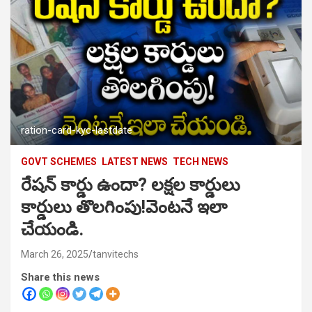
ration-card-kyc-lastdate
GOVT SCHEMES
LATEST NEWS
TECH NEWS
రేషన్ కార్డు ఉందా? లక్షల కార్డులు
కార్డులు తొలగింపు!వెంటనే ఇలా
చేయండి.
March 26, 2025
tanvitechs
Share this news