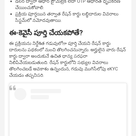
డీలర్ ద్వారా ఆధార్ బైోమెట్రిక్ లేదా OTP ఆధారిత ధృవీకరణ
చేయించుకోవాలి.
ప్రక్రియ పూర్తయిన తర్వాత రేషన్ కార్డు లబ్ధిదారుల వివరాలు
సిస్టమ్‌లో నమోదవుతాయి.
ఈ-కెవైసీ పూర్తి చేయకపోతే?
ఈ ప్రక్రియను నిర్దేశిత గడువులోగా పూర్తి చేయని రేషన్ కార్డు
దారులను పథకంలో నుంచి తొలగించనున్నారు. అర్హులైన వారు రేషన్
కార్డు ద్వారా అందుకునే ఉచిత ధాన్య సరఫరా
నిలిపివేయబడుతుంది. రేషన్ కార్డులోని సభ్యుల వివరాలు
తొలగించబడే అవకాశం ఉన్నందున, గడువు ముగిసేలోపు eKYC
చేయడం తప్పనిసరి.