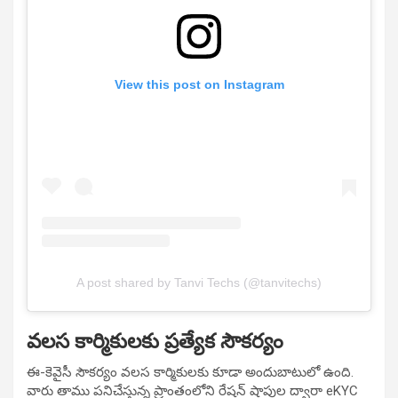
View this post on Instagram
A post shared by Tanvi Techs (@tanvitechs)
వలస కార్మికులకు ప్రత్యేక సౌకర్యం
ఈ-కెవైసీ సౌకర్యం వలస కార్మికులకు కూడా అందుబాటులో ఉంది.
వారు తాము పనిచేస్తున్న ప్రాంతంలోని రేషన్ షాపుల ద్వారా eKYC