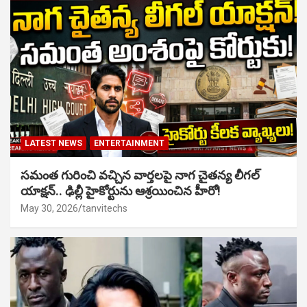
LATEST NEWS
ENTERTAINMENT
సమంత గురించి వచ్చిన వార్తలపై నాగ చైతన్య లీగల్
యాక్షన్.. ఢిల్లీ హైకోర్టును ఆశ్రయించిన హీరో!
May 30, 2026
tanvitechs