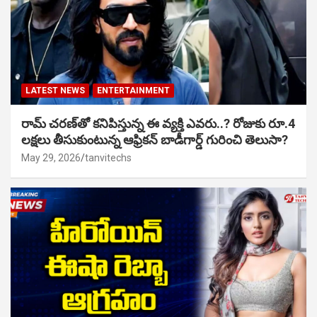
LATEST NEWS
ENTERTAINMENT
రామ్ చరణ్‌తో కనిపిస్తున్న ఈ వ్యక్తి ఎవరు..? రోజుకు రూ.4
లక్షలు తీసుకుంటున్న ఆఫ్రికన్ బాడీగార్డ్ గురించి తెలుసా?
May 29, 2026
tanvitechs