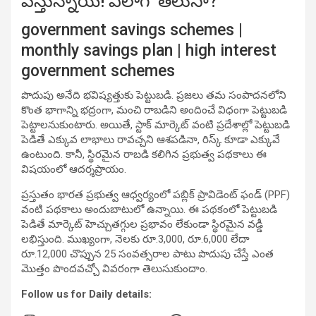
వస్తున్నాయ్! ఎలాగో తెలుసా?
government savings schemes |
monthly savings plan | high interest
government schemes
పొదుపు అనేది భవిష్యత్తుకు పెట్టుబడి. ప్రజలు తమ సంపాదనలోని
కొంత భాగాన్ని భద్రంగా, మంచి రాబడిని అందించే విధంగా పెట్టుబడి
పెట్టాలనుకుంటారు. అయితే, స్టాక్ మార్కెట్ వంటి ప్రదేశాల్లో పెట్టుబడి
పెడితే ఎక్కువ లాభాలు రావచ్చని ఆశపడినా, రిస్క్ కూడా ఎక్కువే
ఉంటుంది. కానీ, స్థిరమైన రాబడి కలిగిన ప్రభుత్వ పథకాలు ఈ
విషయంలో ఆదర్శప్రాయం.
ప్రస్తుతం భారత ప్రభుత్వ ఆధ్వర్యంలో పబ్లిక్ ప్రావిడెంట్ ఫండ్ (PPF)
వంటి పథకాలు అందుబాటులో ఉన్నాయి. ఈ పథకంలో పెట్టుబడి
పెడితే మార్కెట్ హెచ్చుతగ్గుల ప్రభావం లేకుండా స్థిరమైన వడ్డీ
లభిస్తుంది. ముఖ్యంగా, నెలకు రూ.3,000, రూ.6,000 లేదా
రూ.12,000 చొప్పున 25 సంవత్సరాల పాటు పొదుపు చేస్తే ఎంత
మొత్తం పొందవచ్చో వివరంగా తెలుసుకుందాం.
Follow us for Daily details: