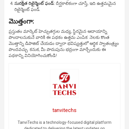
సురక్షిత రిటైర్మెంట్ ఫండ్:
దీర్ఘకాలికంగా చూస్తే, ఇది ఉత్తమమైన
రిటైర్మెంట్ ఫండ్.
మొత్తంగా:
ప్రస్తుతం మార్కెట్ హెచ్చుతగ్గుల మధ్య, స్థిరమైన ఆదాయాన్ని
పొందాలనుకునే వారికి ఈ పథకం ఉత్తమ ఎంపిక. నెలకు కొంత
మొత్తాన్ని డిపాజిట్ చేయడం ద్వారా భవిష్యత్తులో ఆర్థిక స్వాతంత్ర్యం
పొందవచ్చు. కనుక, మీ పొదుపును భద్రంగా మార్చేందుకు ఈ
పథకాన్ని వినియోగించుకోండి!
tanvitechs
TanviTechs is a technology-focused digital platform
dedicated to delivering the latest updates on