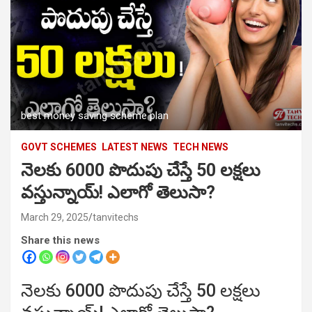
best money saving scheme plan
GOVT SCHEMES
LATEST NEWS
TECH NEWS
నెలకు 6000 పొదుపు చేస్తే 50 లక్షలు
వస్తున్నాయ్! ఎలాగో తెలుసా?
March 29, 2025
tanvitechs
Share this news
నెలకు 6000 పొదుపు చేస్తే 50 లక్షలు