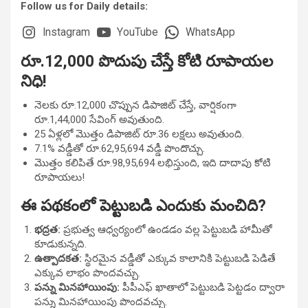
Follow us for Daily details:
Instagram
YouTube
WhatsApp
రూ.12,000 పొదుపు చేస్తే కోటి రూపాయల
నిధి!
నెలకు రూ.12,000 చొప్పున డిపాజిట్ చేస్తే, వార్షికంగా
రూ.1,44,000 సేవింగ్ అవుతుంది.
25 ఏళ్లలో మొత్తం డిపాజిట్ రూ.36 లక్షలు అవుతుంది.
7.1% వడ్డీతో రూ.62,95,694 వడ్డీ పొందొచ్చు.
మొత్తం కలిపితే రూ.98,95,694 లభిస్తుంది, ఇది దాదాపు కోటి
రూపాయలు!
ఈ పథకంలో పెట్టుబడి ఎందుకు మంచిది?
భద్రత:
ప్రభుత్వ ఆధ్వర్యంలో ఉండడం వల్ల పెట్టుబడి హామీతో
కూడుకున్నది.
ఉత్పాదకత:
స్థిరమైన వడ్డీతో ఎక్కువ కాలానికి పెట్టుబడి పెడితే
ఎక్కువ లాభం పొందవచ్చు.
పన్ను మినహాయింపు:
పీపీఎఫ్ ఖాతాలో పెట్టుబడి పెట్టడం ద్వారా
పన్ను మినహాయింపు పొందవచ్చు.