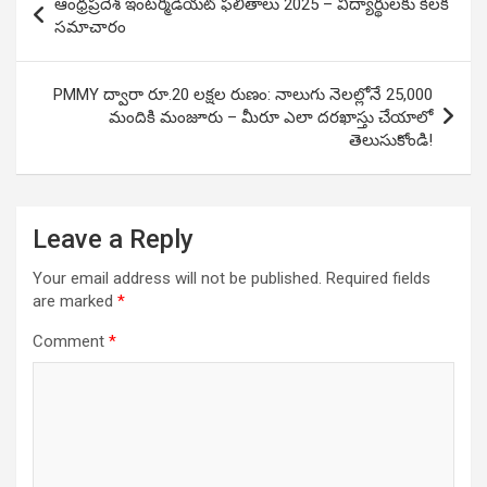
ఆంధ్రప్రదేశ్ ఇంటర్మీడియట్ ఫలితాలు 2025 – విద్యార్థులకు కీలక
navigation
సమాచారం
PMMY ద్వారా రూ.20 లక్షల రుణం: నాలుగు నెలల్లోనే 25,000
మందికి మంజూరు – మీరూ ఎలా దరఖాస్తు చేయాలో
తెలుసుకోండి!
Leave a Reply
Your email address will not be published.
Required fields
are marked
*
Comment
*