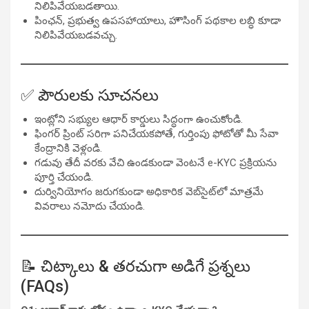
నిలిపివేయబడతాయి.
పింఛన్, ప్రభుత్వ ఉపసహాయాలు, హౌసింగ్ పథకాల లబ్ధి కూడా
నిలిపివేయబడవచ్చు.
✅ పౌరులకు సూచనలు
ఇంట్లోని సభ్యుల ఆధార్ కార్డులు సిద్ధంగా ఉంచుకోండి.
ఫింగర్ ప్రింట్ సరిగా పనిచేయకపోతే, గుర్తింపు ఫోటోతో మీ సేవా
కేంద్రానికి వెళ్లండి.
గడువు తేదీ వరకు వేచి ఉండకుండా వెంటనే e-KYC ప్రక్రియను
పూర్తి చేయండి.
దుర్వినియోగం జరుగకుండా అధికారిక వెబ్‌సైట్‌లో మాత్రమే
వివరాలు నమోదు చేయండి.
📝 చిట్కాలు & తరచుగా అడిగే ప్రశ్నలు
(FAQs)