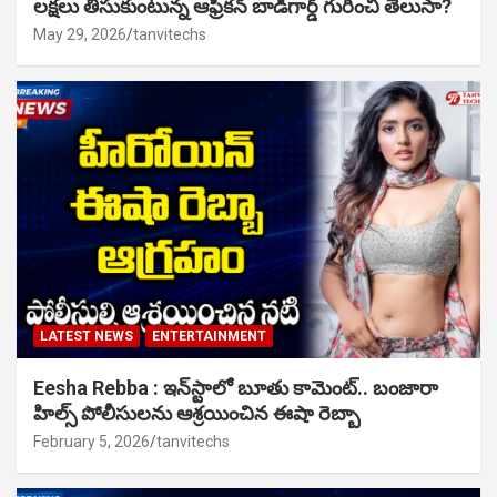
లక్షలు తీసుకుంటున్న ఆఫ్రికన్ బాడీగార్డ్ గురించి తెలుసా?
May 29, 2026
tanvitechs
LATEST NEWS
ENTERTAINMENT
Eesha Rebba : ఇన్‌స్టాలో బూతు కామెంట్.. బంజారా
హిల్స్ పోలీసులను ఆశ్రయించిన ఈషా రెబ్బా
February 5, 2026
tanvitechs