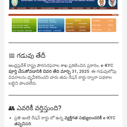
📅 గడువు తేదీ
ఆంధ్రప్రదేశ్ రాష్ట్ర పౌరసరఫరాల శాఖ ప్రకటించిన ప్రకారం,
e-KYC
పూర్తి చేసుకోవడానికి చివరి తేది మార్చి 31, 2025
. ఈ గడువులోపు
వివరాలను ధృవీకరించని వారు తమ రేషన్ కార్డు ద్వారా పథకాల
లబ్ధిని పొందలేరు.
👥 ఎవరికీ వర్తిస్తుంది?
ప్రతి ఇంటి రేషన్ కార్డు లో ఉన్న
వ్యక్తిగత సభ్యులందరికీ e-KYC
తప్పనిసరి
.