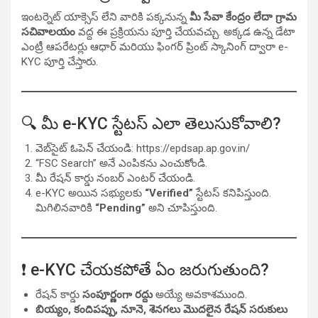
ఇంటర్నెట్ యాక్సెస్ లేని వారికి పక్కనున్న
మీ సేవా కేంద్రం లేదా గ్రామ
సచివాలయం
వద్ద ఈ ప్రక్రియను పూర్తి చేయవచ్చు. అక్కడ ఉన్న డేటా
ఎంట్రీ ఆపరేటర్లు ఆధార్ మరియు ఫింగర్ ప్రింట్ స్కానింగ్ ద్వారా e-
KYC పూర్తి చేస్తారు.
🔍 మీ e-KYC స్టేటస్ ఎలా తెలుసుకోవాలి?
వెబ్‌సైట్ ఓపెన్ చేయండి:
https://epdsap.ap.gov.in/
“FSC Search” అనే ఎంపికను ఎంచుకోండి.
మీ రేషన్ కార్డు నంబర్ ఎంటర్ చేయండి.
e-KYC అయిన సభ్యులకు
“Verified”
స్టేటస్ కనిపిస్తుంది.
మిగిలినవారికి
“Pending”
అని చూపిస్తుంది.
❗ e-KYC చేయకపోతే ఏం జరుగుతుంది?
రేషన్ కార్డు
సంపూర్ణంగా రద్దు
అయ్యే అవకాశముంది.
బియ్యం, కందిపప్పు, నూనె, శెనగలు మొదలైన రేషన్ సరుకులు