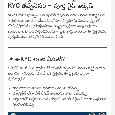
KYC తప్పనిసరి – పూర్తి గైడ్ ఇక్కడే!
ఆంధ్రప్రదేశ్ ప్రభుత్వం ప్రతి ఇంటికి రేషన్ మరియు ఇతర నిత్యావసర
సరుకులను సరఫరా చేయడంలో పారదర్శకతను పెంచే లక్ష్యంతో e-
KYC ప్రక్రియను ప్రారంభించింది. రాష్ట్రవ్యాప్తంగా ఉన్న లక్షలాది
కుటుంబాలకు ఇది వర్తించనుండగా, ప్రతి కార్డుదారుడూ ఈ ప్రక్రియను
పూర్తిచేయడం తప్పనిసరి చేయబడింది.
📌 e-KYC అంటే ఏమిటి?
e-KYC అంటే “ఎలక్ట్రానిక్ నో యువర్ కస్టమర్”. ఇది ఓ వ్యక్తి ఆధార్
ఆధారంగా గుర్తింపు పొందే ఒక ప్రక్రియ. ఈ ప్రక్రియ ద్వారా
ప్రభుత్వానికి:
కార్డుదారుల అసలు వివరాలు తెలుసుకోవచ్చు.
డూప్లికేట్ లేదా ఫేక్ రేషన్ కార్డులను తొలగించవచ్చు.
అర్హతలతో లబ్ధిదారులను గుర్తించి వారికి సరైన విధంగా పథకాలు
అందించవచ్చు.