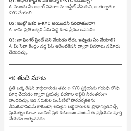
Q1: ఆధార్ కార్డు లోపం ఉన్నా e-KYC చేయచ్చా?
A: ముందు మీ ఆధార్ వివరాలను అప్డేట్ చేసుకుని, ఆ తర్వాత e-
KYC చేయాలి.
Q2: ఇంట్లో ఒకరి e-KYC అయిందని సరిపోతుందా?
A: కాదు. ప్రతి ఒక్కరి పేరు వద్ద కూడ ప్రేరణ అవసరం.
Q3: నా ఫింగర్ ప్రింట్ పని చేయడం లేదు. ఇప్పుడు ఏం చేయాలి?
A: మీ సేవా కేంద్రం వద్ద ఫేస్ ఆథెంటికేషన్ ద్వారా వివరాలు నమోదు
చేయవచ్చు.
📣 తుది మాట
ప్రతి ఒక్క రేషన్ కార్డుదారుడు తమ e-KYC ప్రక్రియను గడువు లోపు
పూర్తి చేయడం ద్వారా ప్రభుత్వ పథకాల లబ్ధిని నిరంతరంగా
పొందవచ్చు. ఇది సరుకుల పంపిణీలో పారదర్శకతను
తీసుకురావడమే కాకుండా, అసలైన లబ్ధిదారులకు ప్రాధాన్యతనిచ్చే
ప్రయత్నం కూడా. అందుకే ప్రతి కుటుంబం వెంటనే ఈ ప్రక్రియను పూర్తి
చేయడం అత్యవసరం.