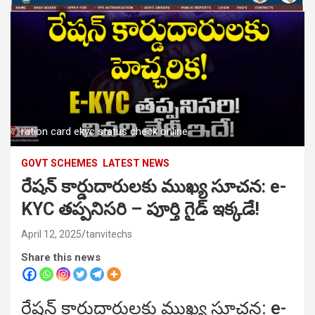
ration card ekyc status check online
GOVT SCHEMES
LATEST NEWS
రేషన్ కార్డుదారులకు ముఖ్య సూచన: e-
KYC తప్పనిసరి – పూర్తి గైడ్ ఇక్కడే!
April 12, 2025
tanvitechs
Share this news
రేషన్ కార్డుదారులకు ముఖ్య సూచన: e-