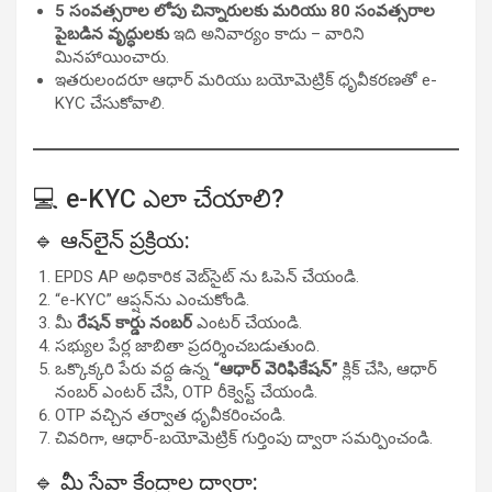
5 సంవత్సరాల లోపు చిన్నారులకు మరియు 80 సంవత్సరాల
పైబడిన వృద్ధులకు
ఇది అనివార్యం కాదు – వారిని
మినహాయించారు.
ఇతరులందరూ ఆధార్ మరియు బయోమెట్రిక్ ధృవీకరణతో e-
KYC చేసుకోవాలి.
💻 e-KYC ఎలా చేయాలి?
🔹 ఆన్‌లైన్ ప్రక్రియ:
EPDS AP అధికారిక వెబ్‌సైట్
ను ఓపెన్ చేయండి.
“e-KYC” ఆప్షన్‌ను ఎంచుకోండి.
మీ
రేషన్ కార్డు నంబర్
ఎంటర్ చేయండి.
సభ్యుల పేర్ల జాబితా ప్రదర్శించబడుతుంది.
ఒక్కొక్కరి పేరు వద్ద ఉన్న
“ఆధార్ వెరిఫికేషన్”
క్లిక్ చేసి, ఆధార్
నంబర్ ఎంటర్ చేసి, OTP రీక్వెస్ట్ చేయండి.
OTP వచ్చిన తర్వాత ధృవీకరించండి.
చివరిగా, ఆధార్-బయోమెట్రిక్ గుర్తింపు ద్వారా సమర్పించండి.
🔹 మీ సేవా కేంద్రాల ద్వారా: