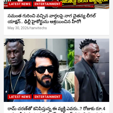
LATEST NEWS
ENTERTAINMENT
సమంత గురించి వచ్చిన వార్తలపై నాగ చైతన్య లీగల్
యాక్షన్.. ఢిల్లీ హైకోర్టును ఆశ్రయించిన హీరో!
May 30, 2026
tanvitechs
LATEST NEWS
ENTERTAINMENT
రామ్ చరణ్‌తో కనిపిస్తున్న ఈ వ్యక్తి ఎవరు..? రోజుకు రూ.4