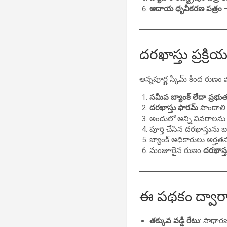
ఆదాయ ధృవీకరణ పత్రం
–
దరఖాస్తు ప్రక్
అన్నపూర్ణ స్కీమ్ కింద రుణం
సమీప బ్యాంక్ లేదా ప్రభుత్వ
దరఖాస్తు ఫారమ్
పొందాలి
అందులో అన్ని వివరాలను స
పూర్తి చేసిన దరఖాస్తును బ
బ్యాంక్ అధికారులు అర్హత
మంజూరైన రుణం
దరఖాస్
ఈ పథకం ద్వార
తక్కువ వడ్డీ రేటు
: సాధారణ