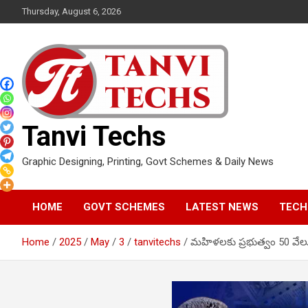
Skip
Thursday, August 6, 2026
to
content
Tanvi Techs
Graphic Designing, Printing, Govt Schemes & Daily News
HOME
GOVT SCHEMES
LATEST NEWS
TECH
Home
2025
May
3
tanvitechs
మహిళలకు ప్రభుత్వం 50 వేలు