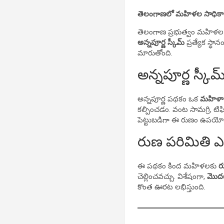
తెలంగాణలో మహిళల సాధికార
తెలంగాణ ప్రభుత్వం మహిళల ఆర
అన్నపూర్ణ స్కీమ్
ప్రత్యేక స్థ
మారుతోంది.
అన్నపూర్ణ స్కీ
అన్నపూర్ణ పథకం ఒక
మహిళా 
కల్పించడం. వంట సామగ్రి, టిఫి
పెట్టుబడిగా ఈ రుణం ఉపయో
రుణ పరిమితి 
ఈ పథకం కింద మహిళలకు
ర
చెల్లించవచ్చు. విశేషంగా,
మొదట
కొంత ఊరట లభిస్తుంది.