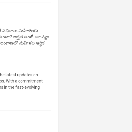
వంటి పథకాలు మహిళలకు
చన ఉందా? అర్హత ఉంటే ఆలస్యం
తెలంగాణలో మహిళల ఆర్థిక
the latest updates on
tips. With a commitment
s in the fast-evolving