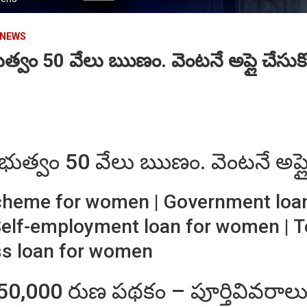
 NEWS
త్వం 50 వేలు ఋణం. వెంటనే అప్లై చేసుకో
ుత్వం 50 వేలు ఋణం. వెంటనే అప్లై 
cheme for women | Government lo
Self-employment loan for women | 
ss loan for women
,000 రుణ పథకం – పూర్తివివరాల