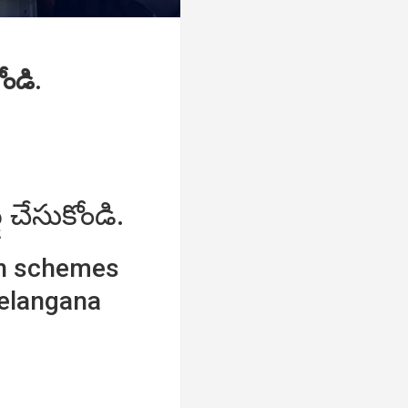
ండి.
చేసుకోండి.
an schemes
Telangana
ు