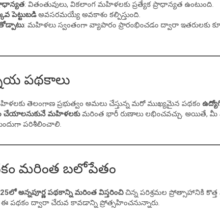
ాధాన్యత
: వితంతువులు, వికలాంగ మహిళలకు ప్రత్యేక ప్రాధాన్యత ఉంటుంది.
కువ పెట్టుబడి
అవసరమయ్యే అవకాశం కల్పిస్తుంది.
తోడ్పాటు
: మహిళలు స్వంతంగా వ్యాపారం ప్రారంభించడం ద్వారా ఇతరులకు క
్నాయ పథకాలు
మహిళలకు తెలంగాణ ప్రభుత్వం అమలు చేస్తున్న మరో ముఖ్యమైన పథకం
ఉద్యో
రం చేయాలనుకునే మహిళలకు
మరింత భారీ రుణాలు లభించవచ్చు. అయితే, మీ వ
ుగా పరిశీలించాలి.
కం మరింత బలోపేతం
25లో అన్నపూర్ణ పథకాన్ని మరింత విస్తరించి
చిన్న పరిశ్రమల ప్రోత్సాహానికి కొత
 పథకం ద్వారా చేరువ కావడాన్ని ప్రోత్సహించనున్నారు.