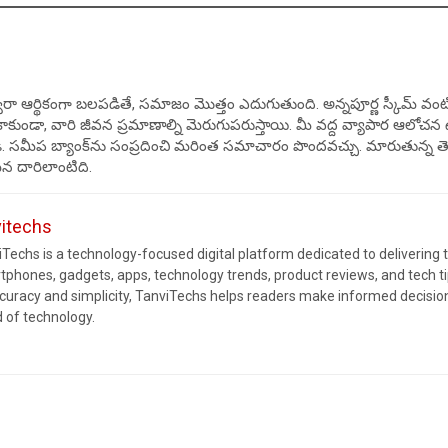
ా ఆర్థికంగా బలపడితే, సమాజం మొత్తం ఎదుగుతుంది. అన్నపూర్ణ స్కీమ్ 
ే కాకుండా, వారి జీవన ప్రమాణాల్ని మెరుగుపరుస్తాయి. మీ వద్ద వ్యాపార ఆలో
. సమీప బ్యాంక్‌ను సంప్రదించి మరింత సమాచారం పొందవచ్చు. మారుతున్న 
న దారిలాంటిది.
vitechs
Techs is a technology-focused digital platform dedicated to delivering 
tphones, gadgets, apps, technology trends, product reviews, and tech 
ccuracy and simplicity, TanviTechs helps readers make informed decision
d of technology.