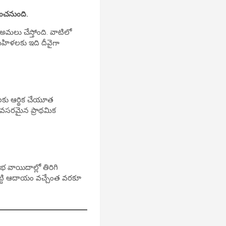
ంచనుంది.
 అమలు చేస్తోంది. వాటిలో
 మహిళలకు ఇది దీవైగా
ళలకు ఆర్థిక చేయూత
కు అవసరమైన ప్రాథమిక
 వాయిదాల్లో తిరిగి
ట్టి ఆదాయం వచ్చేంత వరకూ