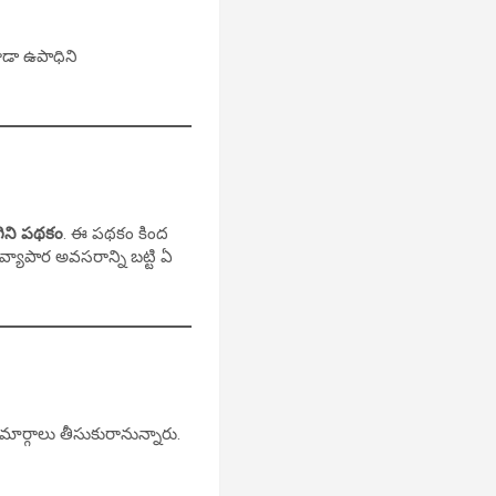
ూడా ఉపాధిని
గిని పథకం
. ఈ పథకం కింద
్యాపార అవసరాన్ని బట్టి ఏ
్త మార్గాలు తీసుకురానున్నారు.