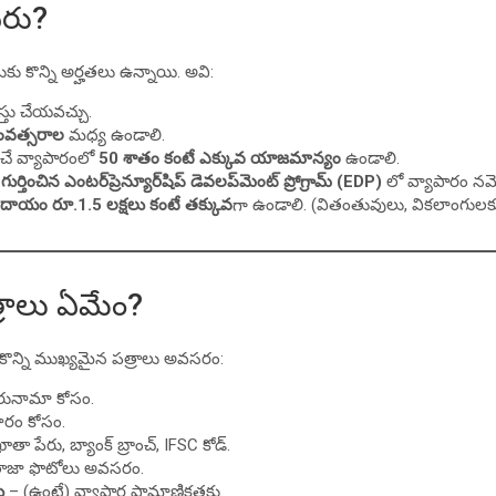
వరు?
కు కొన్ని అర్హతలు ఉన్నాయి. అవి:
తు చేయవచ్చు.
ంవత్సరాల
మధ్య ఉండాలి.
ంచే వ్యాపారంలో
50 శాతం కంటే ఎక్కువ యాజమాన్యం
ఉండాలి.
గుర్తించిన ఎంటర్‌ప్రెన్యూర్‌షిప్ డెవలప్‌మెంట్ ప్రోగ్రామ్ (EDP)
లో వ్యాపారం నమ
 ఆదాయం రూ.1.5 లక్షలు కంటే తక్కువ
గా ఉండాలి. (వితంతువులు, వికలాంగు
ాలు ఏమేం?
ు కొన్ని ముఖ్యమైన పత్రాలు అవసరం:
చిరునామా కోసం.
రం కోసం.
ాతా పేరు, బ్యాంక్ బ్రాంచ్, IFSC కోడ్.
ాజా ఫొటోలు అవసరం.
ు
– (ఉంటే) వ్యాపార ప్రామాణికతకు.