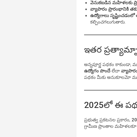
వెనుకబడిన మహిళలకు ప్ర
వ్యాపారం ప్రారంభానికి తక్
ఉద్యోగాలు సృష్టించడంలో 
కల్పించగలుగుతారు.
ఇతర ప్రత్యామ
అన్నపూర్ణ పథకం కాకుండా, 
ఉద్యోగం పొందే
లేదా
వ్యాపా
పథకం మీకు అనుకూలమో ముంద
2025లో ఈ పథ
ప్రభుత్వ ప్రకటనల ప్రకారం,
20
గ్రామీణ ప్రాంతాల మహిళలకూ ఈ