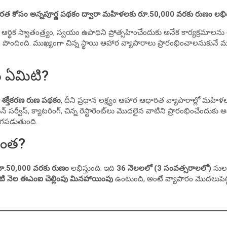
త కోసం అన్నపూర్ణ పథకం ద్వారా మహిళలకు రూ.50,000 వరకు రుణం లభి
్థిక స్వాతంత్ర్యం, స్వయం ఉపాధిని ప్రోత్సహించేందుకు అనేక కార్యక్రమాలను
ానం పొందింది. ముఖ్యంగా చిన్న స్థాయి ఆహార వ్యాపారాలు ప్రారంభించాలనుకునే
మ్ ఏమిటి?
శక్తీకరణ రుణ పథకం
, దీని ప్రధాన లక్ష్యం ఆహార ఆధారిత వ్యాపారాల్లో మహి
న్ సర్వీస్, క్యాటరింగ్, చిన్న రెస్టారెంట్‌లు మొదలైన వాటిని ప్రారంభించేందు
గపడుతుంది.
ఎంత?
ూ.50,000 వరకు రుణం
లభిస్తుంది. ఇది
36 నెలలలో (3 సంవత్సరాలలో)
సులభ
ి నెల ఈఎంఐ చెల్లింపు మినహాయింపు
ఉంటుంది, అంటే వ్యాపారం మొదలుపె