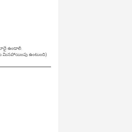
ోదై ఉండాలి.
లకు మినహాయింపు ఉంటుంది)