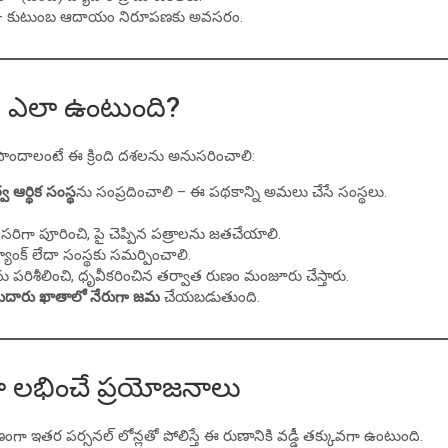
 కుటుంబ ఆదాయం నిరూపణకు అవసరం.
రియ ఎలా ఉంటుంది?
 పొందాలంటే ఈ క్రింది దశలను అనుసరించాలి:
 ఆర్థిక సంస్థ
ను సంప్రదించాలి – ఈ పథకాన్ని అమలు చేసే సంస్థలు.
.
రిగా పూరించి, పై చెప్పిన పత్రాలను జతచేయాలి.
్యాంక్ లేదా సంస్థకు సమర్పించాలి.
ను పరిశీలించి, ధృవీకరించిన తర్వాత రుణం మంజూరు చేస్తారు.
తుదారు ఖాతాలో నేరుగా జమ
చేయబడుతుంది.
ా లభించే ప్రయోజనాలు
ంగా ఇతర పర్సనల్ లోన్లతో పోలిస్తే ఈ రుణానికి వడ్డీ తక్కువగా ఉంటుంది.