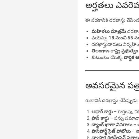
అర్హతలు ఎవరె
ఈ పథకానికి దరఖాస్తు చేసేందు
మహిళలు మాత్రమే
దరఖాస్
వయస్సు
18 నుంచి 55 స
దరఖాస్తుదారులు నిర్వహి
తెలంగాణ రాష్ట్ర ప్రభుత్వం 
కుటుంబం యొక్క
వార్షిక
అవసరమైన పత్ర
రుణానికి దరఖాస్తు చేసేప్పుడ
ఆధార్ కార్డు
– గుర్తింపు, 
పాన్ కార్డు
– పన్ను సమాచా
బ్యాంక్ ఖాతా వివరాలు
– ఖ
పాస్‌పోర్ట్ సైజ్ ఫోటోలు
– త
వ్యాపార రిజిస్ట్రేషన్ పత్రాల