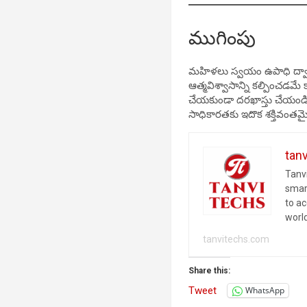
ముగింపు
మహిళలు స్వయం ఉపాధి ద్వార
ఆత్మవిశ్వాసాన్ని కల్పించడమ
చేయకుండా దరఖాస్తు చేయండి
సాధికారతకు ఇదొక శక్తివంతమై
tan
Tanvi
smar
to a
worl
tanvitechs.com
Share this:
Tweet
WhatsApp