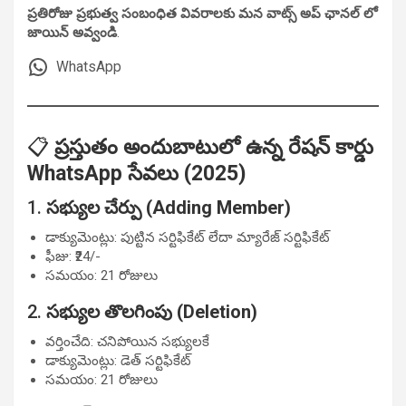
ప్రతిరోజు ప్రభుత్వ సంబంధిత వివరాలకు మన వాట్స్ అప్ ఛానల్ లో
జాయిన్ అవ్వండి
.
WhatsApp
📋
ప్రస్తుతం అందుబాటులో ఉన్న రేషన్ కార్డు
WhatsApp సేవలు (2025)
1.
సభ్యుల చేర్పు (Adding Member)
డాక్యుమెంట్లు: పుట్టిన సర్టిఫికేట్ లేదా మ్యారేజ్ సర్టిఫికేట్
ఫీజు: ₹24/-
సమయం: 21 రోజులు
2.
సభ్యుల తొలగింపు (Deletion)
వర్తించేది: చనిపోయిన సభ్యులకే
డాక్యుమెంట్లు: డెత్ సర్టిఫికేట్
సమయం: 21 రోజులు