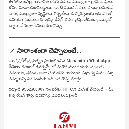
ఈ WhatsApp ఆధారిత రేషన్ సేవలు ముఖ్యంగా గ్రామీణ ప్రజల
కోసం రూపొందించబడ్డాయి. ఇంటి నుంచి సేవలు పొందాలనుకునే
వారు, ముఖ్యంగా వృద్ధులు, గర్భిణీలు, ఉద్యోగస్తులకు ఇది ఎంతో
ఉపయోగపడుతుంది. ఇకపై రేషన్ కోసం లైన్లు లేకుండా, మొబైల్
ద్వారా వేగంగా సేవలు పొందొచ్చు.
📌
సారాంశంగా చెప్పాలంటే…
ఆంధ్రప్రదేశ్ ప్రభుత్వం ప్రారంభించిన
Manamitra WhatsApp
సేవలు
, డిజిటల్ గవర్నెన్స్ లో మరొక ముందడుగు. ప్రజలకు
సమయం, శ్రమను ఆదా చేయడమే కాకుండా, ప్రభుత్వ సేవల పట్ల
నమ్మకాన్ని పెంచేందుకు ఇది ఒక గొప్ప మార్గం.
ఇప్పుడే 9552300009 నంబర్‌కు “Hi” అని మెసేజ్ చేయండి – మీ
కొత్త రేషన్ కార్డు దరఖాస్తు మొదలుపెట్టండి!