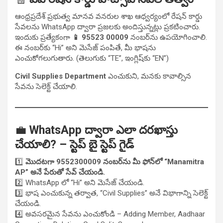
ఆంధ్రప్రదేశ్ ప్రభుత్వ మానవ వనరుల శాఖ ఆధ్వర్యంలో రేషన్ కార్డు
సేవలను WhatsApp ద్వారా ప్రజలకు అందిస్తున్నట్లు ప్రకటించారు.
ఇందుకు ప్రత్యేకంగా
📱 95523 00009
నంబర్‌ను ఉపయోగించాలి.
ఈ నంబర్‌కు “Hi” అని మెసేజ్ పంపితే, మీ భాషను
ఎంచుకోగలుగుతారు. (తెలుగుకు “TE”, ఇంగ్లిష్‌కు “EN”)
Civil Supplies Department
ఎంచుకుని, మనకు కావాల్సిన
సేవను సెలెక్ట్ చేయాలి.
💼
WhatsApp ద్వారా ఎలా దరఖాస్తు
చేయాలి? – స్టెప్ బై స్టెప్ గైడ్
1️⃣
మొదటగా 9552300009 నంబర్‌ను మీ ఫోన్‌లో “Manamitra
AP” అనే పేరుతో సేవ్ చేయండి.
2️⃣ WhatsApp లో “Hi” అని మెసేజ్ చేయండి.
3️⃣ భాష ఎంచుకున్న తర్వాత, “Civil Supplies” అనే విభాగాన్ని సెలెక్ట్
చేయండి.
4️⃣ అవసరమైన సేవను ఎంచుకోండి – Adding Member, Aadhaar