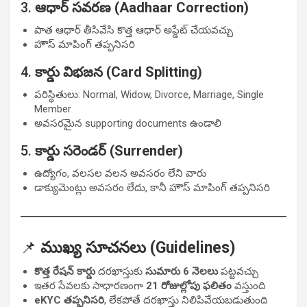
3.
ఆధార్ సవరణ (Aadhaar Correction)
పాత ఆధార్ తీసివేసి కొత్త ఆధార్ అప్డేట్ చేయవచ్చు
హౌస్ మాపింగ్ తప్పనిసరి
4.
కార్డు విభజన (Card Splitting)
పరిస్థితులు: Normal, Widow, Divorce, Marriage, Single
Member
అవసరమైన supporting documents ఉండాలి
5.
కార్డు సరెండర్ (Surrender)
ఉద్యోగం, వలసల వలన అవసరం లేని వారు
డాక్యుమెంట్లు అవసరం లేదు, కానీ హౌస్ మాపింగ్ తప్పనిసరి
📌
ముఖ్య సూచనలు (Guidelines)
కొత్త రేషన్ కార్డు
దరఖాస్తుకు
సుమారు 6 నెలలు
పట్టవచ్చు
ఇతర సేవలకు సాధారణంగా
21 రోజుల్లోపు ఫలితం
వస్తుంది
eKYC తప్పనిసరి
, లేకపోతే దరఖాస్తు నిలిపివేయబడుతుంది