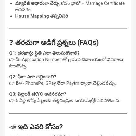
మ్యారేజ్ ఆధారంగా చేర్పు
కోసం ఫోటో + Marriage Certificate
అవసరం
House Mapping తప్పనిసరి
❓
తరచుగా అడిగే ప్రశ్నలు (FAQs)
Q1: దరఖాస్తు స్థితి ఎలా తెలుసుకోవాలి?
👉 మీ Application Number తో గ్రామ సచివాలయంలో వివరాలు
పొందొచ్చు.
Q2: ఫీజు ఎలా చెల్లించాలి?
👉 ₹24/- PhonePe, GPay లేదా Paytm ద్వారా చెల్లించవచ్చు.
Q3: పిల్లలకీ eKYC అవసరమా?
👉 5 ఏళ్ల లోపు పిల్లలకు తల్లిదండ్రుల బయోమెట్రిక్ సరిపోతుంది.
📣
ఇది ఎవరి కోసం?