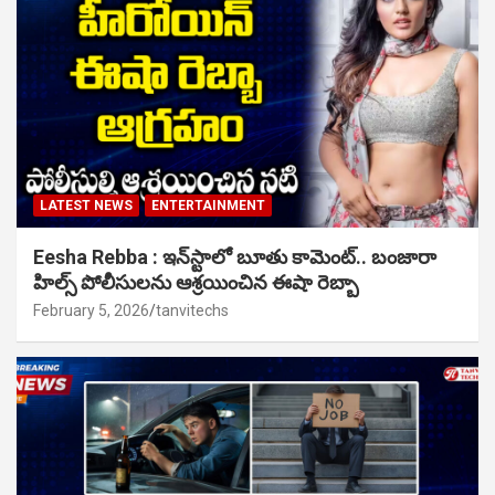
LATEST NEWS
ENTERTAINMENT
Eesha Rebba : ఇన్‌స్టాలో బూతు కామెంట్.. బంజారా
హిల్స్ పోలీసులను ఆశ్రయించిన ఈషా రెబ్బా
February 5, 2026
tanvitechs