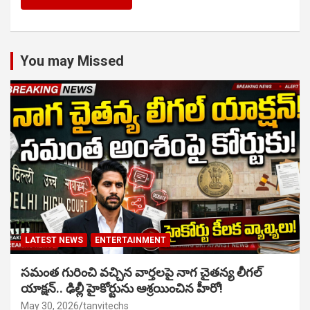
You may Missed
LATEST NEWS
ENTERTAINMENT
సమంత గురించి వచ్చిన వార్తలపై నాగ చైతన్య లీగల్
యాక్షన్.. ఢిల్లీ హైకోర్టును ఆశ్రయించిన హీరో!
May 30, 2026
tanvitechs