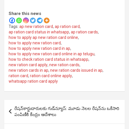
Share this news
Tags:
ap new ration card
,
ap ration card
,
ap ration card status in whatsapp
,
ap ration cards
,
how to apply ap new ration card online
,
how to apply new ration card
,
how to apply new ration card in ap
,
how to apply new ration card online in ap telugu
,
how to check ration card status in whatsapp
,
new ration card apply
,
new ration cards
,
new ration cards in ap
,
new ration cards issued in ap
,
ration card
,
ration card online apply
,
whatsapp ration card apply
Post
రేషన్‌కార్డుదారులకు గుడ్‌న్యూస్: మూడు నెలల రేషన్‌ను ఒకేసారి
navigation
పంపిణీకి కేంద్రం ఆదేశాలు