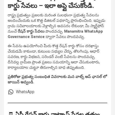
కార్డు సేవలు – ఇలా అప్లై చేసుకోండి.
రాష్ట్ర ప్రభుత్వం ప్రజలకు మరింత సులభంగా ప్రభుత్వ సేవలను
అందించేందుకు ఒక కొత్త డిజిటల్ పథకాన్ని ప్రారంభించింది. ఇప్పుడు
గ్రామ సచివాలయాలకు వెళ్లాల్సిన అవసరం లేకుండా, మీ స్మార్ట్‌ఫోన్
నుంచే
రేషన్ కార్డు సేవలు
పొందవచ్చు.
Manamitra WhatsApp
Governance Service
ద్వారా సేవలు పొందవచ్చు.
ఈ సేవను ఉపయోగించి మీరు కొత్త రేషన్ కార్డు కోసం దరఖాస్తు
చేయడమే కాకుండా, కుటుంబ సభ్యుల చేర్పు, తొలగింపు, ఆధార్
సవరణ, కార్డు విభజన, సరెండర్ వంటి సేవలను పొందవచ్చు.
దీనివల్ల గ్రామీణ ప్రాంత ప్రజలు సమయాన్ని ఆదా చేసుకుంటారు,
కార్యాలయాల చుట్టూ తిరుగాల్సిన బాధ తప్పుతుంది.
ప్రతిరోజు ప్రభుత్వ సంబంధిత వివరాలకు మన వాట్స్ అప్ ఛానల్ లో
జాయిన్ అవ్వండి
.
WhatsApp
🧾
ఏపీ రేషన్ కార్డు వాట్సాప్ సేవల తత్వం