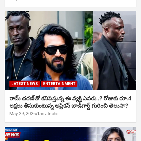
LATEST NEWS
ENTERTAINMENT
రామ్ చరణ్‌తో కనిపిస్తున్న ఈ వ్యక్తి ఎవరు..? రోజుకు రూ.4
లక్షలు తీసుకుంటున్న ఆఫ్రికన్ బాడీగార్డ్ గురించి తెలుసా?
May 29, 2026
tanvitechs