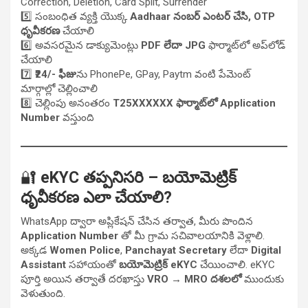
Correction, Deletion, Card Split, Surrender
5️⃣ సంబంధిత వ్యక్తి యొక్క
Aadhaar నంబర్ ఎంటర్ చేసి, OTP
ధృవీకరణ
చేయాలి
6️⃣ అవసరమైన డాక్యుమెంట్లు
PDF లేదా JPG
ఫార్మాట్‌లో అప్‌లోడ్
చేయాలి
7️⃣
₹24/- ఫీజు
ను PhonePe, GPay, Paytm వంటి పేమెంట్
మార్గాల్లో చెల్లించాలి
8️⃣ చెల్లింపు అనంతరం
T25XXXXXX ఫార్మాట్‌లో Application
Number
వస్తుంది
🔐
eKYC తప్పనిసరి – బయోమెట్రిక్
ధృవీకరణ ఎలా చేయాలి?
WhatsApp ద్వారా అప్లికేషన్ చేసిన తర్వాత, మీరు పొందిన
Application Number
తో మీ గ్రామ సచివాలయానికి వెళ్లాలి.
అక్కడ
Women Police
,
Panchayat Secretary
లేదా
Digital
Assistant
సహాయంతో
బయోమెట్రిక్ eKYC
చేయించాలి. eKYC
పూర్తి అయిన తర్వాతే దరఖాస్తు
VRO → MRO దశలలో
ముందుకు
వెళుతుంది.