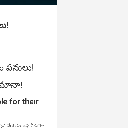
లు!
వేం పనులు!
ిమానా!
e for their
ప్రదర్శన చేయడం, ఆపై వీడియో