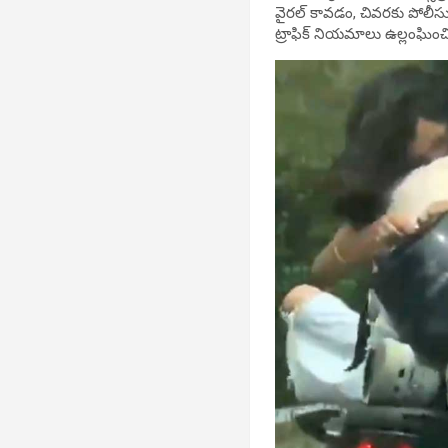
వైరల్ కావడం, చివరకు పోలీసు
ట్రాఫిక్ నియమాలు ఉల్లంఘించ