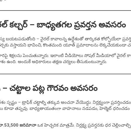
రల్ కల్చర్ – బాధ్యతగల ప్రవర్తన అవసరం
యటపడుతోంది – వైరల్ కావాలన్న ఉద్దేశంతో తార్కికత కోల్పోయేలా ప్రవర్
 చర్చకు వస్తాయని భావించి, కొంతమంది యూత్ ప్రమాదాలను లెక్కచేయకుండా చర
ారిపై శిక్షలను పెంచుతున్నారు. ఇలాంటి వీడియోలు సోషల్ మీడియాలో వైరల్ క
ం ఉంది. అందుకే అధికారులు తక్షణ చర్యలు తీసుకుంటున్నారు.
 – చట్టాల పట్ల గౌరవం అవసరం
్పష్టం – ట్రాఫిక్ చట్టాల్ని తక్కువ అంచనా వేయొద్దు. నిర్లక్ష్యంగా ప్రవర్తించ
క్షలు కూడా తప్పవు. బాధ్యతాయుతంగా వాహనాలు నడపడం, హెల్మెట్ ధరించ
ూ.53,500 జరిమానా
ఒక హెచ్చరిక మాత్రమే. నిర్లక్ష్య ప్రవర్తనకు ధర చెల్లించా