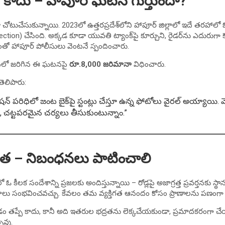
 కాదు – హాపూర్ ఘటన గుర్తుందా?
ేసుకున్నాయి. 2023లో ఉత్తరప్రదేశ్‌లోని హాపూర్ జిల్లాలో ఇదే తరహాలో ఓ 
ction) చేసింది. అక్కడ కూడా యువతి ట్యాంక్‌పై కూర్చుని, రైడర్‌ను ఎదురుగా 
 హాపూర్ పోలీసులు వెంటనే స్పందించారు.
పరిధిలో జరిగిన ఈ ఘటనపై
రూ.8,000 జరిమానా
విధించారు.
తెలిపారు:
్టేషన్ పరిధిలో జంట బైక్‌పై స్టంట్లు చేస్తూ ఉన్న ఫోటోలు వైరల్ అయ్యాయి
ేసి, చట్టపరమైన చర్యలు తీసుకుంటున్నాం.”
యత – నిబంధనలు పాటించాలి
లక సందేశాన్ని ప్రజలకు అందిస్తున్నాయి – రోడ్లపై అజాగ్రత్త ప్రవర్తనకు స్
లు సంభవించవచ్చు. కేవలం తమ వ్యక్తిగత ఆనందం కోసం ప్రాణాలను పణంగా పె
పించడం తప్పే కాదు, కానీ అది ఇతరుల భద్రతను లెక్కచేయకుండా, ప్రమాదకరంగా 
పవు.