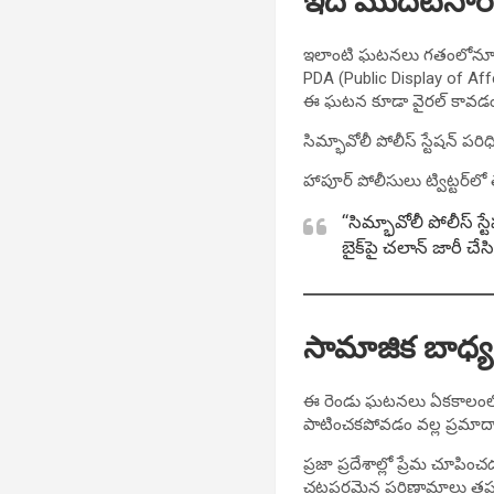
ఇది మొదటిసారి
ఇలాంటి ఘటనలు గతంలోనూ చోటుచ
PDA (Public Display of Affe
ఈ ఘటన కూడా వైరల్ కావడంతో
సిమ్భావోలీ పోలీస్ స్టేషన్ 
హాపూర్ పోలీసులు ట్విట్టర్‌లో 
“సిమ్భావోలీ పోలీస్ స
బైక్‌పై చలాన్ జారీ చ
సామాజిక బాధ్
ఈ రెండు ఘటనలు ఏకకాలంలో ఓ కీ
పాటించకపోవడం వల్ల ప్రమాదా
ప్రజా ప్రదేశాల్లో ప్రేమ చూ
చట్టపరమైన పరిణామాలు తప్