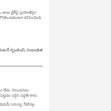
జంట బైక్‌పై ప్రయాణిస్తూ
కౌగిలించుకుంటూ కనిపించింది.
. వెంటనే స్పందించి, సంబంధిత
థానం లేదు. నిబంధనలు
ట్టడం సరైన పద్ధతి కాదు.
చేయడమే సమస్య. వీటివల్ల