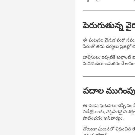
పెరుగుతున్న వై
ఈ ఘటనల వెనుక మరో సమస్య బ
పేరుతో తమ చర్యలు ప్రజల్లో
పోలీసులు ఇప్పటికే అలాంటి వ
మరికొందరు అనుకరించే అవకాశ
పదాల ముగింపు
ఈ రెండు ఘటనలు చెప్పే సందేశం స
పడే뿐 కాదు, చట్టపరమైన శి
పాటించడం అనివార్యం.
నోయిడా ఘటనలో విధించిన
ర