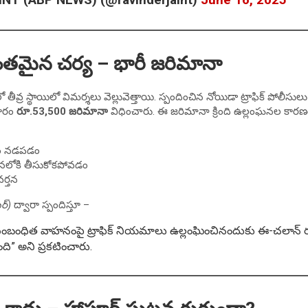
ంతమైన చర్య – భారీ జరిమానా
్ర స్థాయిలో విమర్శలు వెల్లువెత్తాయి. స్పందించిన నోయిడా ట్రాఫిక్ పోలీ
కారం
రూ.53,500 జరిమానా
విధించారు. ఈ జరిమానా క్రింది ఉల్లంఘనల కారణ
నం నడపడం
నలోకి తీసుకోకపోవడం
వర్తన
ర్)
ద్వారా స్పందిస్తూ –
ంబంధిత వాహనంపై ట్రాఫిక్ నియమాలు ఉల్లంఘించినందుకు ఈ-చలాన్
ి” అని ప్రకటించారు.