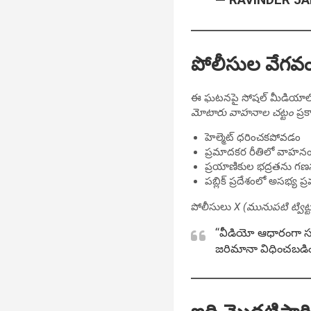
పోలీసుల వేగవ
ఈ ఘటనపై సోషల్ మీడియాలో తీవ
మోటారు వాహనాల చట్టం
ప్ర
హెల్మెట్ ధరించకపోవడం
ప్రమాదకర రీతిలో వాహ
ప్రయాణికుల భద్రతను గణ
పబ్లిక్ ప్రదేశంలో అసభ్య ప్ర
పోలీసులు
X (మునుపటి ట్విట్ట
“వీడియో ఆధారంగా స
జరిమానా విధించబడింద