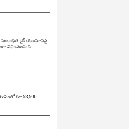
సులు సంబంధిత బైక్ యజమానిపై
ంగా విధించబడింది:
 రూపంలో రూ.53,500