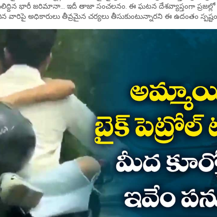
లిద్దిన భారీ జరిమానా… ఇదీ తాజా సంచలనం. ఈ ఘటన దేశవ్యాప్తంగా ప్రజల్లో గ
ిన వారిపై అధికారులు తీవ్రమైన చర్యలు తీసుకుంటున్నారని ఈ ఉదంతం స్పష్టం 