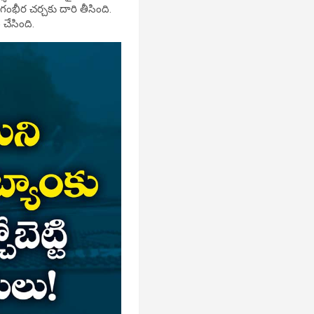
ంభీర చర్చకు దారి తీసింది.
చేసింది.