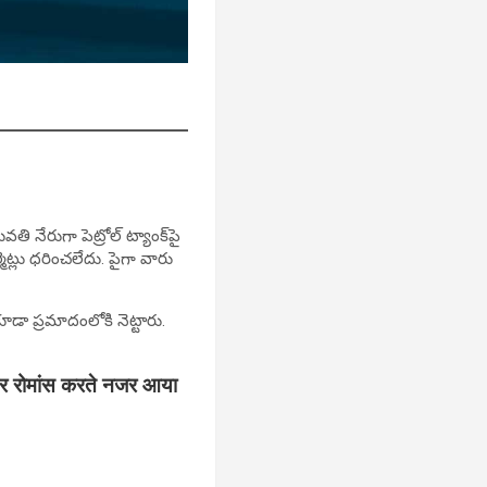
ి నేరుగా పెట్రోల్ ట్యాంక్‌పై
ట్లు ధరించలేదు. పైగా వారు
డా ప్రమాదంలోకి నెట్టారు.
 पर रोमांस करते नजर आया