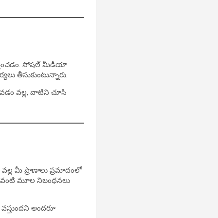
తించడం. సోషల్ మీడియా
్యలు తీసుకుంటున్నారు.
ావడం వల్ల, వాటిని చూసి
డం వల్ల మీ ప్రాణాలు ప్రమాదంలో
డం వంటి మూల నిబంధనలు
ల్సి వస్తుందని అందరూ