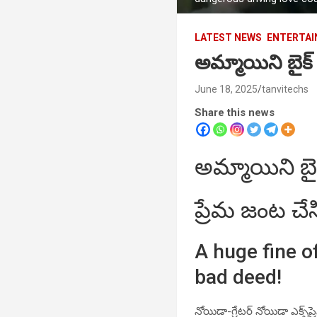
LATEST NEWS
ENTERTA
అమ్మాయిని బైక్ 
June 18, 2025
tanvitechs
Share this news
అమ్మాయిని బైక్
ప్రేమ జంట చే
A huge fine o
bad deed!
నోయిడా-గ్రేటర్ నోయిడా ఎక్స్‌ప