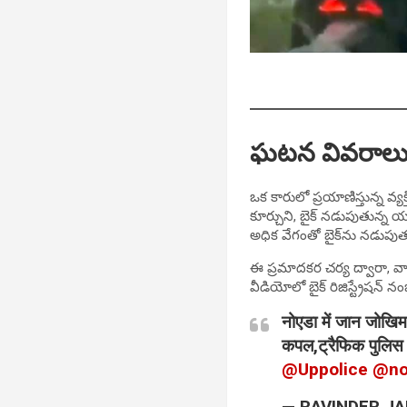
ఘటన వివరాలు –
ఒక కారులో ప్రయాణిస్తున్న వ్య
కూర్చుని, బైక్ నడుపుతున్న 
అధిక వేగంతో బైక్‌ను నడుప
ఈ ప్రమాదకర చర్య ద్వారా, వార
వీడియోలో బైక్ రిజిస్ట్రేషన్
नोएडा में जान जोखिम
कपल,ट्रैफिक पुलिस
@Uppolice
⁩ ⁦
@no
— RAVINDER JAI