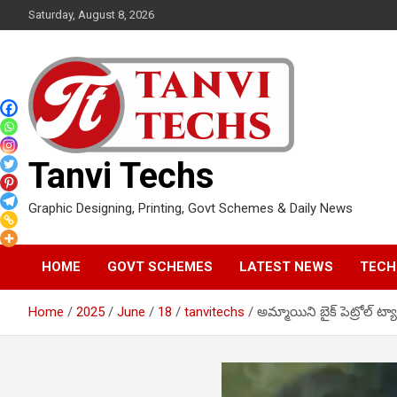
Skip
Saturday, August 8, 2026
to
content
Tanvi Techs
Graphic Designing, Printing, Govt Schemes & Daily News
HOME
GOVT SCHEMES
LATEST NEWS
TECH
Home
2025
June
18
tanvitechs
అమ్మాయిని బైక్ పెట్రోల్ ట్య