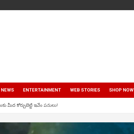
 NEWS
ENTERTAINMENT
WEB STORIES
SHOP NOW
ాంకు మీద కోర్చుబెట్టి ఇవేం పనులు!