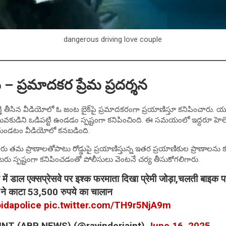
dangerous driving love couple
 ప్రమాదకర ప్రేమ ప్రదర్శన
క్తి తీసిన వీడియోలో ఓ జంట బైక్‌పై ప్రమాదకరంగా ప్రయాణిస్తూ కనిపించారు. యువత
యువకుడిని ఒడిపట్టి ఉండడం స్పష్టంగా కనిపించింది. ఈ సమయంలో ఇద్దరూ హెల్మె
ుతుండటం వీడియోలో కనబడింది.
ు తమ ప్రాణాలతోపాటు రోడ్డుపై ప్రయాణిస్తున్న ఇతర ప్రయాణికుల ప్రాణాలను కూ
 నంబరు స్పష్టంగా కనిపించడంతో పోలీసులు వెంటనే చర్య తీసుకోగలిగారు.
 में डाल एक्सप्रेसवे पर इश्क फरमाता दिखा प्रेमी जोड़ा,चलती बाइक
 ने काटा 53,500 रुपये का चालान
idapolice
⁩
pic.twitter.com/TH9r5NjA9m
NT (ABP NEWS) (@ravinderjaint)
June 16, 2025