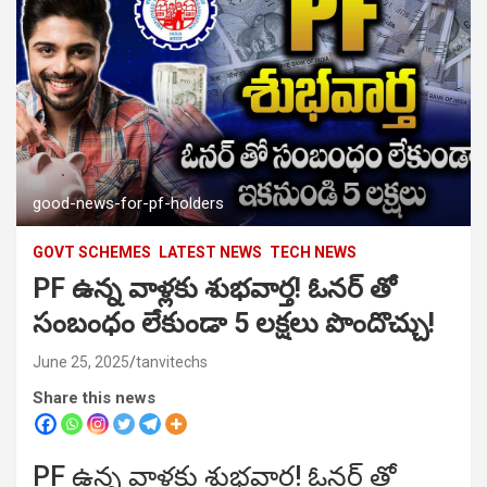
good-news-for-pf-holders
GOVT SCHEMES
LATEST NEWS
TECH NEWS
PF ఉన్న వాళ్లకు శుభవార్త! ఓనర్ తో
సంబంధం లేకుండా 5 లక్షలు పొందొచ్చు!
June 25, 2025
tanvitechs
Share this news
PF ఉన్న వాళ్లకు శుభవార్త! ఓనర్ తో