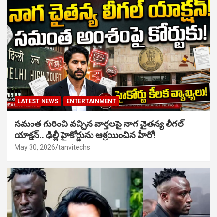
LATEST NEWS
ENTERTAINMENT
సమంత గురించి వచ్చిన వార్తలపై నాగ చైతన్య లీగల్
యాక్షన్.. ఢిల్లీ హైకోర్టును ఆశ్రయించిన హీరో!
May 30, 2026
tanvitechs