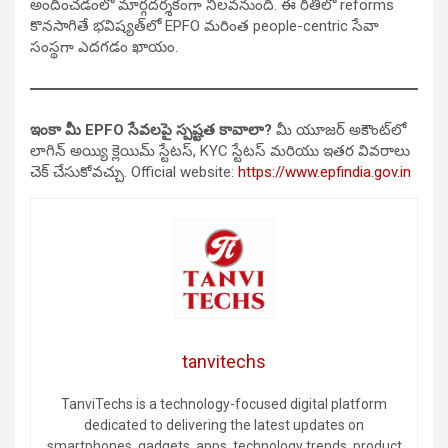
అందించడంలో మార్గదర్శకంగా నిలవనుంది. ఈ రీతిలో reforms
కొనసాగితే భవిష్యత్‌లో EPFO మరింత people-centric సేవా
సంస్థగా ఎదగడం ఖాయం.
ఇంకా మీ EPFO సేవలపై స్పష్టత కావాలా?
మీ యూజర్ అకౌంట్‌లో
లాగిన్ అయ్యి క్లెయిమ్ స్టేటస్, KYC స్టేటస్ మరియు ఇతర వివరాలు
చెక్ చేసుకోవచ్చు. Official website:
https://www.epfindia.gov.in
tanvitechs
TanviTechs is a technology-focused digital platform
dedicated to delivering the latest updates on
smartphones, gadgets, apps, technology trends, product