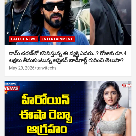
LATEST NEWS
ENTERTAINMENT
రామ్ చరణ్‌తో కనిపిస్తున్న ఈ వ్యక్తి ఎవరు..? రోజుకు రూ.4
లక్షలు తీసుకుంటున్న ఆఫ్రికన్ బాడీగార్డ్ గురించి తెలుసా?
May 29, 2026
tanvitechs