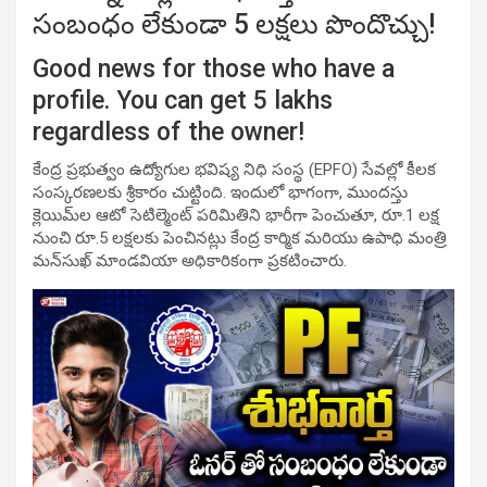
సంబంధం లేకుండా 5 లక్షలు పొందొచ్చు!
Good news for those who have a
profile. You can get 5 lakhs
regardless of the owner!
కేంద్ర ప్రభుత్వం ఉద్యోగుల భవిష్య నిధి సంస్థ (EPFO) సేవల్లో కీలక
సంస్కరణలకు శ్రీకారం చుట్టింది. ఇందులో భాగంగా, ముందస్తు
క్లెయిమ్‌ల ఆటో సెటిల్మెంట్ పరిమితిని భారీగా పెంచుతూ, రూ.1 లక్ష
నుంచి రూ.5 లక్షలకు పెంచినట్లు కేంద్ర కార్మిక మరియు ఉపాధి మంత్రి
మన్‌సుఖ్ మాండవియా అధికారికంగా ప్రకటించారు.