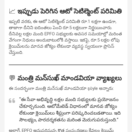
📈
ఇప్పుడు పెరిగిన ఆటో సెటిల్మెంట్ పరిమితి
ఇప్పటి వరకు, ఈ ఆటో సెటిల్మెంట్ పరిమితి రూ.1 లక్షగా ఉండగా,
తాజాగా దీనిని ఐదింతలు పెంచి రూ.5 లక్షలుగా నిర్ణయించారు.
దీనివల్ల లక్షల మంది EPFO సభ్యులకు అవసర సమయాల్లో మరింత
వేగంగా నిధులు అందుబాటులోకి వస్తాయి. ఇకపై, రూ.5 లక్షల లోపు
క్లెయిమ్‌లను మానవ జోక్యం లేకుండా వ్యవస్థ స్వయంగా ప్రాసెస్
చేస్తుంది.
💬
మంత్రి మన్‌సుఖ్ మాండవియా వ్యాఖ్యలు
ఈ సందర్భంగా మంత్రి మన్‌సుఖ్ మాండవియా şöyle అన్నారు:
“ఈ సేవా అభివృద్ధి లక్షల మంది సభ్యులకు ప్రయోజనం
చేకూర్చనుంది. ఆటోమేటెడ్ విధానంలో మానవ జోక్యం
లేకుండా క్లెయిమ్‌లు శీఘ్రంగా పరిష్కరించబడతాయి. ఇది
సౌలభ్యం, పారదర్శకతను మరింత మెరుగుపరుస్తుంది.”
అలాగే, EPFO అనుసరిస్తున్న కొత్త సంస్కరణలు కేవలం క్లెయిమ్