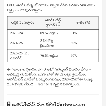
EPFO ఆటో సెటిల్మెంట్ విధానం ద్వారా చేసిన ప్రగతిని గణాంకాలు
స్పష్టంగా చూపుతున్నాయి:
ఆటో సెటిల్డ్
ఆర్థిక సంవత్సరం
శాతం (%)
క్లెయిమ్‌లు
2023-24
89.52 లక్షలు
31%
2.34 కోట్ల
2024-25
59%
క్లెయిమ్‌లు
2025-26 (2.5
76.52 లక్షలు
70%
నెలల్లోనే)
ఈ గణాంకాల ప్రకారం, EPFO ఆటో సెటిల్మెంట్ విధానం వేగంగా
అభివృద్ధి చెందుతోంది. 2023-24లో 89.52 లక్షల క్లెయిమ్‌లు
ఆటోమేటెడ్ మోడ్‌లో పరిష్కరించబడగా, 2024-25లో ఈ సంఖ్య
2.34 కోట్లకు చేరింది — ఇది 161% వృద్ధిని సూచిస్తుంది.
🖥️
ఆటోమేషన్ వల్ల కలిగే ప్రయోజనాలు