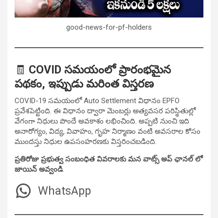
good-news-for-pf-holders
🧾
COVID సమయంలో ప్రారంభమైన
పథకం, ఇప్పుడు మరింత విస్తరణ
COVID-19 సమయంలో Auto Settlement విధానం EPFO
ప్రవేశపెట్టింది. ఈ విధానం ద్వారా మెంబర్లు అత్యవసర పరిస్థితుల్లో
వేగంగా నిధులు పొందే అవకాశం లభించింది. అప్పటి నుంచి ఇది
అనారోగ్యం, విద్య, వివాహం, గృహ నిర్మాణం వంటి అవసరాల కోసం
ముందస్తు నిధుల ఉపసంహరణకు విస్తరించబడింది.
ప్రతిరోజు ప్రభుత్వ సంబంధిత వివరాలకు మన వాట్స్ అప్ ఛానల్ లో
జాయిన్ అవ్వండి
.
WhatsApp