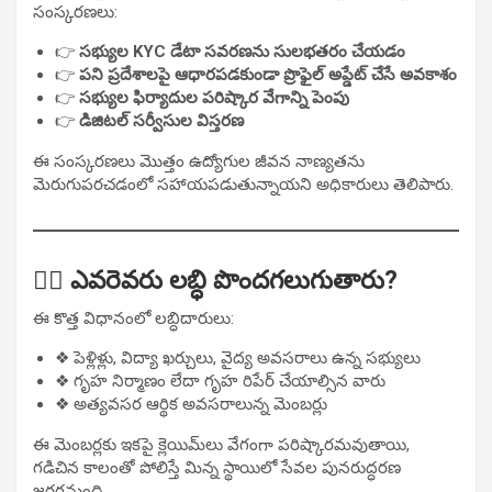
సంస్కరణలు:
👉
సభ్యుల KYC డేటా సవరణను సులభతరం చేయడం
👉
పని ప్రదేశాలపై ఆధారపడకుండా ప్రొఫైల్ అప్డేట్ చేసే అవకాశం
👉
సభ్యుల ఫిర్యాదుల పరిష్కార వేగాన్ని పెంపు
👉
డిజిటల్ సర్వీసుల విస్తరణ
ఈ సంస్కరణలు మొత్తం ఉద్యోగుల జీవన నాణ్యతను
మెరుగుపరచడంలో సహాయపడుతున్నాయని అధికారులు తెలిపారు.
🙋‍♂️
ఎవరెవరు లబ్ధి పొందగలుగుతారు?
ఈ కొత్త విధానంలో లబ్ధిదారులు:
❖ పెళ్లిళ్లు, విద్యా ఖర్చులు, వైద్య అవసరాలు ఉన్న సభ్యులు
❖ గృహ నిర్మాణం లేదా గృహ రిపేర్ చేయాల్సిన వారు
❖ అత్యవసర ఆర్థిక అవసరాలున్న మెంబర్లు
ఈ మెంబర్లకు ఇకపై క్లెయిమ్‌లు వేగంగా పరిష్కారమవుతాయి,
గడిచిన కాలంతో పోలిస్తే మిన్న స్థాయిలో సేవల పునరుద్ధరణ
జరగనుంది.