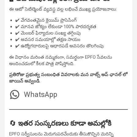
ఈ ఆటో సెటిల్మెంట్ వ్యవస్థ వల్ల లభించే ముఖ్య ప్రయోజనాలు:
✔️ వేగవంతమైన క్లెయిమ్ ప్రాసెసింగ్
✔️ మానవ జోక్యం లేకుండా 100% పారదర్శకత
✔️ మెంబర్ ఫిర్యాదుల సంఖ్య తగ్గింపు
✔️ అవసర సమయాల్లో తక్షణ సాయం
✔️ ఉద్యోగదారులపై ఆధారపడే అవసరం తొలగింపు
ఈ విధానం మరింత నమ్మకంగా, సమర్థంగా EPFO సేవలను
అందించడంలో కీలక పాత్ర పోషిస్తోంది.
ప్రతిరోజు ప్రభుత్వ సంబంధిత వివరాలకు మన వాట్స్ అప్ ఛానల్ లో
జాయిన్ అవ్వండి
.
WhatsApp
🔄
ఇతర సంస్కరణలు కూడా అమల్లోకి
EPFO సర్వీసులను మెరుగుపరచేందుకు తీసుకొచ్చిన మరిన్ని