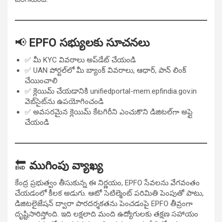
📢
EPFO సభ్యులకు సూచనలు
✅ మీ KYC వివరాలు అప్‌డేట్ చేయండి
✅ UAN పోర్టల్‌లో మీ బ్యాంక్ వివరాలు, ఆధార్, పాన్ లింక్
చేయించాలి
✅ క్లెయిమ్ చేయడానికి unifiedportal-mem.epfindia.gov.in
వెబ్‌సైట్‌ను ఉపయోగించండి
✅ అవసరమైన క్లెయిమ్ కేటగిరీని ఎంచుకొని డిజిటల్‌గా అప్లై
చేయండి
🔚
ముగింపు వ్యాఖ్య
కేంద్ర ప్రభుత్వం తీసుకున్న ఈ నిర్ణయం, EPFO సేవలను వేగవంతం
చేయడంలో కీలక అడుగు. ఆటో సెటిల్మెంట్ పరిమితి పెంపుతో పాటు,
డిజిటలైజేషన్ ద్వారా పారదర్శకతను పెంచడంపై EPFO తీవ్రంగా
దృష్టిసారిస్తోంది. ఇది లక్షలాది మంది ఉద్యోగులకు తక్షణ సహాయం