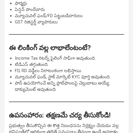
ఫార్మర్లు
పెన్షన్ పొందేవారు
మ్యూచువల్ ఫండ్/FD పెట్టుబడిదారులు
GST రిజిస్టర్డ్ వ్యాపారులు
ఈ లింకింగ్ వల్ల లాభాలేంటంటే?
Income Tax రిటర్న్ ఫైలింగ్ సాఫీగా అవుతుంది.
టిడిఎస్ తగ్గుతుంది.
FD, RD వడ్డీలు నిరాటంకంగా లభిస్తాయి.
మ్యూచువల్ ఫండ్, స్టాక్ మార్కెట్ KYC పూర్తి అవుతుంది.
పాన్ ఉపయోగించే అన్ని ప్లాట్‌ఫాంలపై చెల్లుబాటు అయ్యే
డాక్యుమెంట్ అవుతుంది.
ఉపసంహారం: తక్షణమే చర్య తీసుకోండి!
ప్రభుత్వం తీసుకొచ్చిన ఈ కొత్త నిబంధనను నిర్లక్ష్యం చేయడం వల్ల
భవిష్యత్‌లో ఆర్థికంగా తలెత్తే సమస్యలు తీవ్రంగా ఉండే అవకాశం