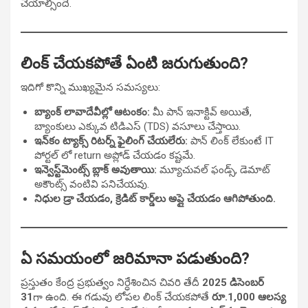
చేయాల్సిందే.
లింక్ చేయకపోతే ఏంటి జరుగుతుంది?
ఇదిగో కొన్ని ముఖ్యమైన సమస్యలు:
బ్యాంక్ లావాదేవీల్లో ఆటంకం:
మీ పాన్ ఇనాక్టివ్ అయితే,
బ్యాంకులు ఎక్కువ టిడిఎస్ (TDS) వసూలు చేస్తాయి.
ఇన్‌కం ట్యాక్స్ రిటర్న్ ఫైలింగ్ చేయలేరు:
పాన్ లింక్ లేకుంటే IT
పోర్టల్ లో return అప్లోడ్ చేయడం కష్టమే.
ఇన్వెస్ట్‌మెంట్స్ బ్లాక్ అవుతాయి:
మ్యూచువల్ ఫండ్స్, డెమాట్
అకౌంట్స్ వంటివి పనిచేయవు.
నిధుల డ్రా చేయడం, క్రెడిట్ కార్డ్‌లు అప్లై చేయడం ఆగిపోతుంది.
ఏ సమయంలో జరిమానా పడుతుంది?
ప్రస్తుతం కేంద్ర ప్రభుత్వం నిర్ధేశించిన చివరి తేదీ
2025 డిసెంబర్
31
గా ఉంది. ఈ గడువు లోపల లింక్ చేయకపోతే
రూ.1,000 ఆలస్య