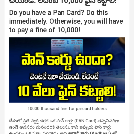
చేయండి. లేదంటే 10,000 ఫైన్ కట్టాలి!
Do you have a Pan Card? Do this
immediately. Otherwise, you will have
to pay a fine of 10,000!
10000 thousand fine for parcard holders
దేశంలో ప్రతి వ్యక్తి దగ్గర ఒక పాన్ కార్డు (PAN Card) తప్పనిసరిగా
ఉండే అవసరం మనందరికీ తెలుసు. కానీ ఇప్పుడు పాన్ కార్డు
ఉండటం ఒక పక్కా సరిపోదు. అది
ఆధార్ కార్డు (Aadhaar)
తో