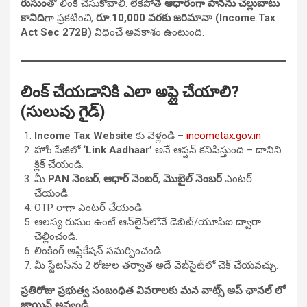
రుసుం
తో లింక్ చేసుకోవాలి. లేకపోతే
ఆధారంగా పాన్‌ను చెల్లుబాటు
కానిది
గా ప్రకటించి,
రూ.10,000 వరకు జరిమానా (Income Tax
Act Sec 272B)
విధించే అవకాశం ఉంటుంది.
లింక్ చేయడానికి ఎలా అప్లై చేయాలి?
(సులువు గైడ్)
Income Tax Website
కు వెళ్లండి –
incometax.gov.in
హోం పేజీలో
‘Link Aadhaar’
అనే ఆప్షన్ కనిపిస్తుంది – దానిని
క్లిక్ చేయండి.
మీ
PAN నెంబర్
,
ఆధార్ నెంబర్
,
మొబైల్ నెంబర్
ఎంటర్
చేయండి.
OTP రాగా ఎంటర్ చేయండి.
ఆలస్య రుసుం ఉంటే ఆన్‌లైన్‌లోనే డెబిట్/యూపీఐ ద్వారా
చెల్లించండి.
లింకింగ్ అప్లికేషన్ సమర్పించండి.
మీ స్టేటస్‌ను 2 రోజుల తర్వాత అదే వెబ్‌సైట్‌లో చెక్ చేయవచ్చు.
ప్రతిరోజు ప్రభుత్వ సంబంధిత వివరాలకు మన వాట్స్ అప్ ఛానల్ లో
జాయిన్ అవ్వండి
.