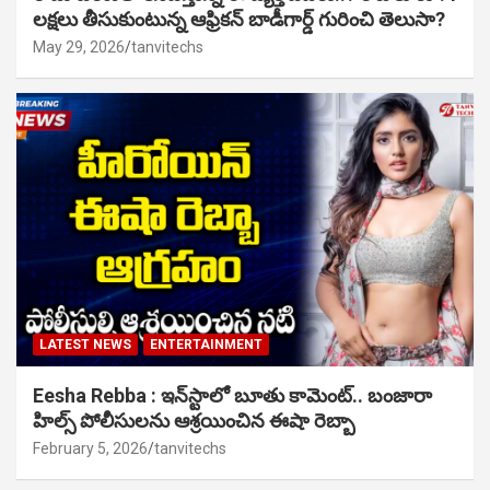
లక్షలు తీసుకుంటున్న ఆఫ్రికన్ బాడీగార్డ్ గురించి తెలుసా?
May 29, 2026
tanvitechs
LATEST NEWS
ENTERTAINMENT
Eesha Rebba : ఇన్‌స్టాలో బూతు కామెంట్.. బంజారా
హిల్స్ పోలీసులను ఆశ్రయించిన ఈషా రెబ్బా
February 5, 2026
tanvitechs