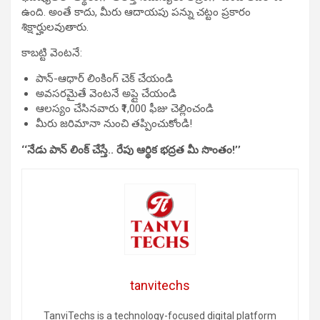
ఉంది. అంతే కాదు, మీరు ఆదాయపు పన్ను చట్టం ప్రకారం
శిక్షార్హులవుతారు.
కాబట్టి వెంటనే:
పాన్-ఆధార్ లింకింగ్ చెక్ చేయండి
అవసరమైతే వెంటనే అప్లై చేయండి
ఆలస్యం చేసినవారు ₹1,000 ఫీజు చెల్లించండి
మీరు జరిమానా నుంచి తప్పించుకోండి!
‘‘నేడు పాన్ లింక్ చేస్తే.. రేపు ఆర్థిక భద్రత మీ సొంతం!’’
tanvitechs
TanviTechs is a technology-focused digital platform