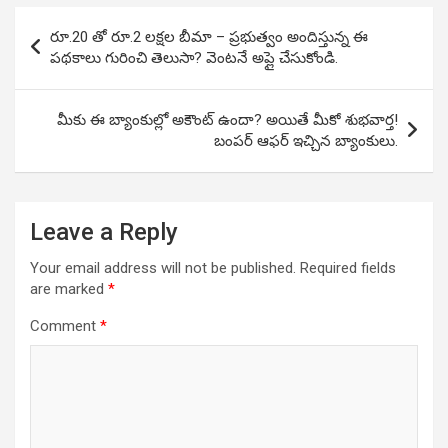
Post
రూ.20 తో రూ.2 లక్షల బీమా – ప్రభుత్వం అందిస్తున్న ఈ
navigation
పథకాలు గురించి తెలుసా? వెంటనే అప్లై చేసుకోండి.
మీకు ఈ బ్యాంకుల్లో అకౌంట్ ఉందా? అయితే మీకో శుభవార్త!
బంపర్ ఆఫర్ ఇచ్చిన బ్యాంకులు.
Leave a Reply
Your email address will not be published.
Required fields
are marked
*
Comment
*