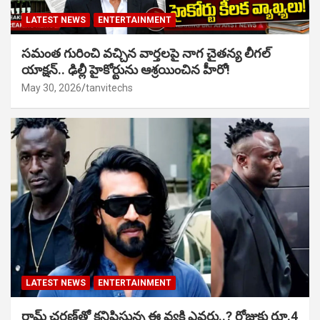
LATEST NEWS
ENTERTAINMENT
సమంత గురించి వచ్చిన వార్తలపై నాగ చైతన్య లీగల్
యాక్షన్.. ఢిల్లీ హైకోర్టును ఆశ్రయించిన హీరో!
May 30, 2026
tanvitechs
LATEST NEWS
ENTERTAINMENT
రామ్ చరణ్‌తో కనిపిస్తున్న ఈ వ్యక్తి ఎవరు..? రోజుకు రూ.4