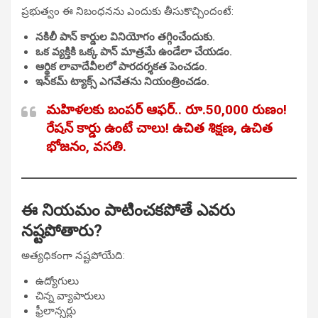
ప్రభుత్వం ఈ నిబంధనను ఎందుకు తీసుకొచ్చిందంటే:
నకిలీ పాన్ కార్డుల వినియోగం తగ్గించేందుకు.
ఒక వ్యక్తికి ఒక్క పాన్ మాత్రమే ఉండేలా చేయడం.
ఆర్థిక లావాదేవీలలో పారదర్శకత పెంచడం.
ఇన్‌కమ్ ట్యాక్స్ ఎగవేతను నియంత్రించడం.
మహిళలకు బంపర్ ఆఫర్.. రూ.50,000 రుణం!
రేషన్ కార్డు ఉంటే చాలు! ఉచిత శిక్షణ, ఉచిత
భోజనం, వసతి.
ఈ నియమం పాటించకపోతే ఎవరు
నష్టపోతారు?
అత్యధికంగా నష్టపోయేది:
ఉద్యోగులు
చిన్న వ్యాపారులు
ఫ్రీలాన్సర్లు