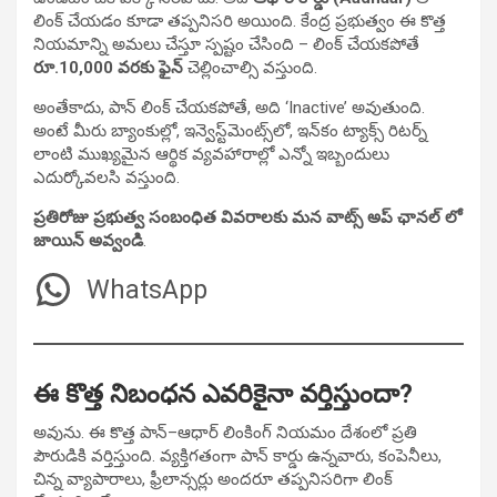
లింక్ చేయడం కూడా తప్పనిసరి అయింది. కేంద్ర ప్రభుత్వం ఈ కొత్త
నియమాన్ని అమలు చేస్తూ స్పష్టం చేసింది – లింక్ చేయకపోతే
రూ.10,000 వరకు ఫైన్
చెల్లించాల్సి వస్తుంది.
అంతేకాదు, పాన్ లింక్ చేయకపోతే, అది ‘Inactive’ అవుతుంది.
అంటే మీరు బ్యాంకుల్లో, ఇన్వెస్ట్‌మెంట్స్‌లో, ఇన్‌కం ట్యాక్స్ రిటర్న్
లాంటి ముఖ్యమైన ఆర్థిక వ్యవహారాల్లో ఎన్నో ఇబ్బందులు
ఎదుర్కోవలసి వస్తుంది.
ప్రతిరోజు ప్రభుత్వ సంబంధిత వివరాలకు మన వాట్స్ అప్ ఛానల్ లో
జాయిన్ అవ్వండి
.
WhatsApp
ఈ కొత్త నిబంధన ఎవరికైనా వర్తిస్తుందా?
అవును. ఈ కొత్త పాన్–ఆధార్ లింకింగ్ నియమం దేశంలో ప్రతి
పౌరుడికి వర్తిస్తుంది. వ్యక్తిగతంగా పాన్ కార్డు ఉన్నవారు, కంపెనీలు,
చిన్న వ్యాపారాలు, ఫ్రీలాన్సర్లు అందరూ తప్పనిసరిగా లింక్