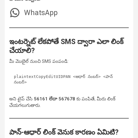
WhatsApp
ఇంటర్నెట్ లేకపోతే SMS ద్వారా ఎలా లింక్
చేయాలి?
మీ మొబైల్ నుంచి SMS పంపండి:
plaintextCopyEdit
UIDPAN <ఆధార్ నంబర్> <పాన్ 
అని టైప్ చేసి
56161 లేదా 567678
కు పంపితే, మీరు లింక్
చేయగలుగుతారు.
పాన్-ఆధార్ లింక్ వెనుక కారణం ఏమిటి?