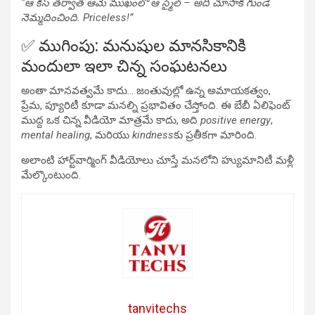
“ఆ కిస్ తర్వాత ఆమె ముఖంలో ఆ స్మైల్ – అది చూసాక గుండె
నెమ్మదించింది. Priceless!”
✅ ముగింపు: మనుషుల మానసికానికి
మందులా ఇలా చిన్న సంఘటనలు
అంతా మానవత్వమే కాదు… జంతువుల్లో ఉన్న అమాయకత్వం,
ప్రేమ, ప్యూరిటీ కూడా మనల్ని ప్రభావితం చేస్తోంది. ఈ బేబీ ఏలిఫెంట్
ముద్ద ఒక చిన్న వీడియో మాత్రమే కాదు, అది
positive energy
,
mental healing
, మరియు
kindness
కు ప్రతీకగా మారింది.
అలాంటి హార్ట్‌వార్మింగ్ వీడియోలు చూస్తే మనలోని హ్యుమానిటీ మళ్లీ
మేల్కొంటుంది.
tanvitechs