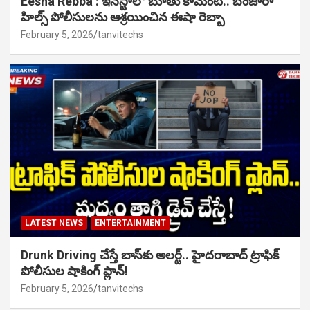
Eesha Rebba : ఇన్‌స్టాలో బూతు కామెంట్.. బంజారా
హిల్స్ పోలీసులను ఆశ్రయించిన ఈషా రెబ్బా
February 5, 2026
tanvitechs
LATEST NEWS
ENTERTAINMENT
Drunk Driving చేస్తే బాస్‌కు అలర్ట్.. హైదరాబాద్ ట్రాఫిక్
పోలీసుల షాకింగ్ ప్లాన్!
February 5, 2026
tanvitechs