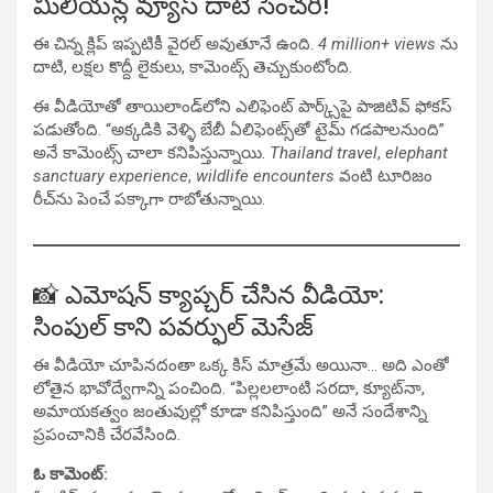
మిలియన్ల వ్యూస్ దాటి సెంచరీ!
ఈ చిన్న క్లిప్ ఇప్పటికీ వైరల్ అవుతూనే ఉంది.
4 million+ views
ను
దాటి, లక్షల కొద్దీ లైకులు, కామెంట్స్ తెచ్చుకుంటోంది.
ఈ వీడియోతో తాయిలాండ్‌లోని ఎలిఫెంట్ పార్క్స్‌పై పాజిటివ్ ఫోకస్
పడుతోంది. “అక్కడికి వెళ్ళి బేబీ ఏలిఫెంట్స్‌తో టైమ్ గడపాలనుంది”
అనే కామెంట్స్ చాలా కనిపిస్తున్నాయి.
Thailand travel
,
elephant
sanctuary experience
,
wildlife encounters
వంటి టూరిజం
రీచ్‌ను పెంచే పక్కాగా రాబోతున్నాయి.
📸 ఎమోషన్ క్యాప్చర్ చేసిన వీడియో:
సింపుల్ కాని పవర్ఫుల్ మెసేజ్
ఈ వీడియో చూపినదంతా ఒక్క కిస్ మాత్రమే అయినా… అది ఎంతో
లోతైన భావోద్వేగాన్ని పంచింది. “పిల్లలలాంటి సరదా, క్యూట్‌నా,
అమాయకత్వం జంతువుల్లో కూడా కనిపిస్తుంది” అనే సందేశాన్ని
ప్రపంచానికి చేరవేసింది.
ఓ కామెంట్: