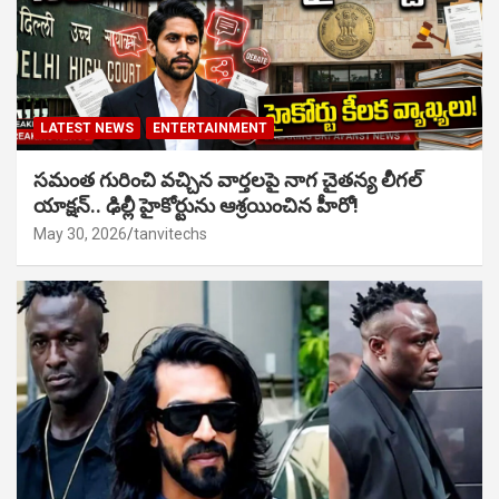
LATEST NEWS
ENTERTAINMENT
సమంత గురించి వచ్చిన వార్తలపై నాగ చైతన్య లీగల్
యాక్షన్.. ఢిల్లీ హైకోర్టును ఆశ్రయించిన హీరో!
May 30, 2026
tanvitechs