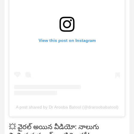
View this post on Instagram
A post shared by Dr Arooba Batool (@draroobabatool)
💥 వైరల్ అయిన వీడియో: నాలుగు