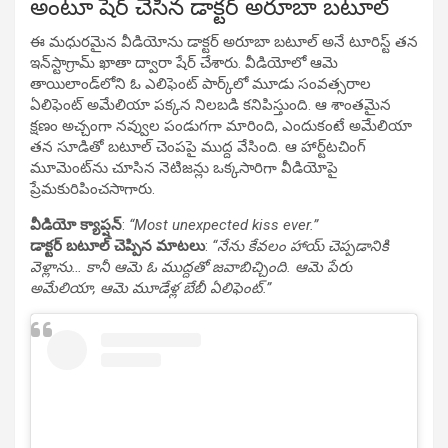
అంటూ షేర్ చేసిన డాక్టర్ అరూబా బటూల్
ఈ మధురమైన వీడియోను డాక్టర్ అరూబా బటూల్ అనే టూరిస్ట్ తన
ఇన్‌స్టాగ్రామ్ ఖాతా ద్వారా షేర్ చేశారు. వీడియోలో ఆమె
తాయిలాండ్‌లోని ఓ ఎలిఫెంట్ పార్క్‌లో మూడు సంవత్సరాల
ఏలిఫెంట్ అమేలియా పక్కన నిలబడి కనిపిస్తుంది. ఆ శాంతమైన
క్షణం అచ్చంగా నవ్వుల పండుగగా మారింది, ఎందుకంటే అమేలియా
తన సూడితో బటూల్ చెంపపై ముద్ద వేసింది. ఆ హార్ట్‌టచింగ్
మూమెంట్‌ను చూసిన నెటిజన్లు ఒక్కసారిగా వీడియోపై
ప్రేమకురిపించసాగారు.
వీడియో క్యాప్షన్
:
“Most unexpected kiss ever.”
డాక్టర్ బటూల్ చెప్పిన మాటలు
:
“నేను కేవలం హాయ్ చెప్పడానికి
వెళ్లాను… కానీ ఆమె ఓ ముద్దతో జవాబిచ్చింది. ఆమె పేరు
అమేలియా, ఆమె మూడేళ్ల బేబీ ఏలిఫెంట్.”