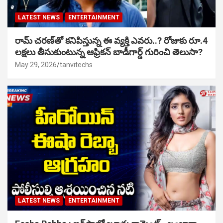
LATEST NEWS
ENTERTAINMENT
రామ్ చరణ్‌తో కనిపిస్తున్న ఈ వ్యక్తి ఎవరు..? రోజుకు రూ.4
లక్షలు తీసుకుంటున్న ఆఫ్రికన్ బాడీగార్డ్ గురించి తెలుసా?
May 29, 2026
tanvitechs
LATEST NEWS
ENTERTAINMENT