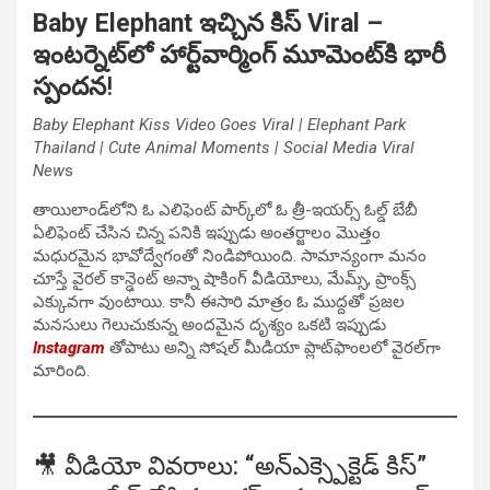
Baby Elephant ఇచ్చిన కిస్ Viral
–
ఇంటర్నెట్‌లో హార్ట్‌వార్మింగ్ మూమెంట్‌కి భారీ
స్పందన
!
Baby Elephant Kiss Video Goes Viral | Elephant Park
Thailand | Cute Animal Moments | Social Media Viral
New
s
తాయిలాండ్‌లోని ఓ ఎలిఫెంట్ పార్క్‌లో ఓ త్రీ-ఇయర్స్ ఓల్డ్ బేబీ
ఏలిఫెంట్ చేసిన చిన్న పనికి ఇప్పుడు అంతర్జాలం మొత్తం
మధురమైన భావోద్వేగంతో నిండిపోయింది. సామాన్యంగా మనం
చూస్తే వైరల్ కాన్ఢెంట్ అన్నా షాకింగ్ వీడియోలు, మేమ్స్, ప్రాంక్స్
ఎక్కువగా వుంటాయి. కానీ ఈసారి మాత్రం ఓ ముద్దతో ప్రజల
మనసులు గెలుచుకున్న అందమైన దృశ్యం ఒకటి ఇప్పుడు
Instagram
తోపాటు అన్ని సోషల్ మీడియా ప్లాట్‌ఫాంలలో వైరల్‌గా
మారింది.
🎥 వీడియో వివరాలు: “అన్‌ఎక్స్పెక్టెడ్ కిస్”