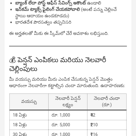
బ్యాంక్ లేదా పోస్ట్ ఆఫీస్ సేవింగ్స్ అకౌంట్
ఉండాలి
ఇన్‌కమ్ ట్యాక్స్ ఫైలింగ్ చేయకపోవాలి
(అంటే పన్ను చెల్లించే
స్థాయి ఆదాయం ఉండకూడదు)
భారతదేశ పౌరసత్వం తప్పనిసరి
ఈ అర్హతలతో మీకు ఈ స్కీమ్‌లో చేరే అవకాశం లభిస్తుంది.
💰 పెన్షన్ ఎంపికలు మరియు నెలవారీ
చెల్లింపులు
మీ వయస్సు మరియు మీరు ఎంపిక చేసుకున్న పెన్షన్ మొత్తం
ఆధారంగా నెలవారీగా కట్టాల్సిన చందా మారుతుంది. ఉదాహరణకు:
నెలవారీ పెన్షన్
నెలవారీ చందా
వయస్సు
లక్ష్యం
(రూ.)
18 ఏళ్లు
రూ. 1,000
₹42
18 ఏళ్లు
రూ. 5,000
₹210
30 ఏళ్లు
రూ. 1,000
₹116