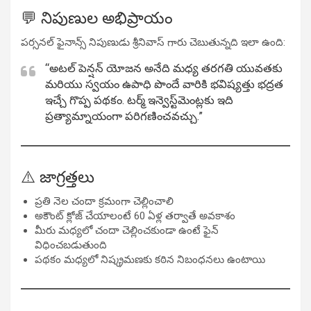
💬 నిపుణుల అభిప్రాయం
పర్సనల్ ఫైనాన్స్ నిపుణుడు శ్రీనివాస్ గారు చెబుతున్నది ఇలా ఉంది:
“అటల్ పెన్షన్ యోజన అనేది మధ్య తరగతి యువతకు
మరియు స్వయం ఉపాధి పొందే వారికి భవిష్యత్తు భద్రత
ఇచ్చే గొప్ప పథకం. టర్మ్ ఇన్వెస్ట్‌మెంట్లకు ఇది
ప్రత్యామ్నాయంగా పరిగణించవచ్చు.”
⚠️ జాగ్రత్తలు
ప్రతి నెల చందా క్రమంగా చెల్లించాలి
అకౌంట్ క్లోజ్ చేయాలంటే 60 ఏళ్ల తర్వాతే అవకాశం
మీరు మధ్యలో చందా చెల్లించకుండా ఉంటే ఫైన్
విధించబడుతుంది
పథకం మధ్యలో నిష్క్రమణకు కఠిన నిబంధనలు ఉంటాయి