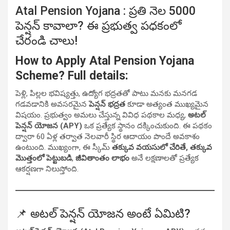
Atal Pension Yojana : ప్రతి నెల 5000
పెన్షన్ కావాలా? ఈ ప్రభుత్వ పధకంలో
చేరండి చాలు!
How to Apply Atal Pension Yojana
Scheme? Full details:
పెళ్లి, పిల్లల భవిష్యత్తు, ఉద్యోగ భద్రతతో పాటు మనకు మనగడ
గడవడానికి అవసరమైన
పెన్షన్ భద్రత
కూడా అత్యంత ముఖ్యమైన
విషయం. ప్రభుత్వం అమలు చేస్తున్న వివిధ పథకాల మధ్య,
అటల్
పెన్షన్ యోజన (APY)
ఒక ప్రత్యేక స్థానం దక్కించుకుంది. ఈ పథకం
ద్వారా 60 ఏళ్ల తర్వాత నెలవారీ స్థిర ఆదాయం పొందే అవకాశం
ఉంటుంది. ముఖ్యంగా, ఈ స్కీమ్‌
తక్కువ వయసులో చేరితే, తక్కువ
మొత్తంలో పెట్టుబడి
,
జీవితాంతం లాభం
అనే లక్షణాలతో ప్రత్యేక
ఆకర్షణగా నిలుస్తోంది.
📌 అటల్ పెన్షన్ యోజన అంటే ఏమిటి?