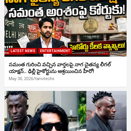
LATEST NEWS
ENTERTAINMENT
సమంత గురించి వచ్చిన వార్తలపై నాగ చైతన్య లీగల్
యాక్షన్.. ఢిల్లీ హైకోర్టును ఆశ్రయించిన హీరో!
May 30, 2026
tanvitechs