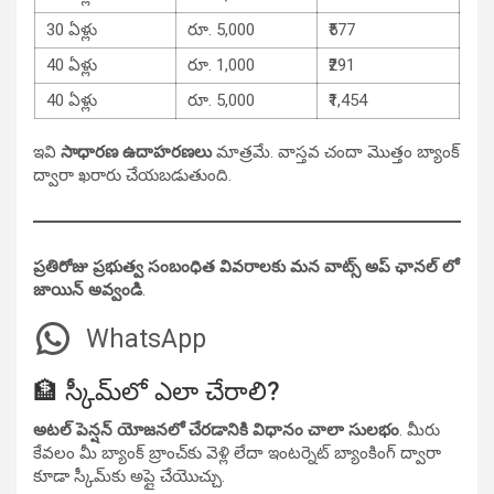
30 ఏళ్లు
రూ. 5,000
₹577
40 ఏళ్లు
రూ. 1,000
₹291
40 ఏళ్లు
రూ. 5,000
₹1,454
ఇవి
సాధారణ ఉదాహరణలు
మాత్రమే. వాస్తవ చందా మొత్తం బ్యాంక్
ద్వారా ఖరారు చేయబడుతుంది.
ప్రతిరోజు ప్రభుత్వ సంబంధిత వివరాలకు మన వాట్స్ అప్ ఛానల్ లో
జాయిన్ అవ్వండి
.
WhatsApp
🏦 స్కీమ్‌లో ఎలా చేరాలి?
అటల్ పెన్షన్ యోజనలో చేరడానికి విధానం చాలా సులభం
. మీరు
కేవలం మీ బ్యాంక్ బ్రాంచ్‌కు వెళ్లి లేదా ఇంటర్నెట్ బ్యాంకింగ్ ద్వారా
కూడా స్కీమ్‌కు అప్లై చేయొచ్చు.