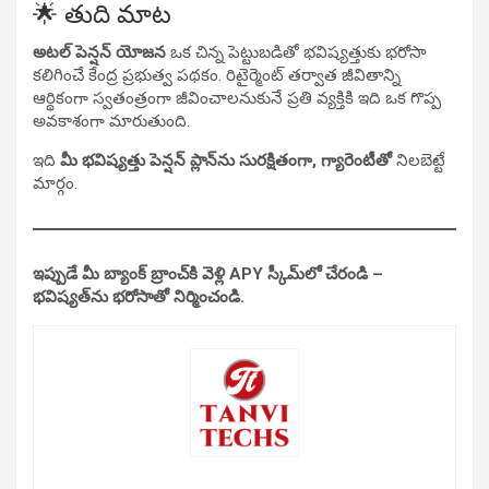
🌟 తుది మాట
అటల్ పెన్షన్ యోజన
ఒక చిన్న పెట్టుబడితో భవిష్యత్తుకు భరోసా
కలిగించే కేంద్ర ప్రభుత్వ పథకం. రిటైర్మెంట్ తర్వాత జీవితాన్ని
ఆర్థికంగా స్వతంత్రంగా జీవించాలనుకునే ప్రతి వ్యక్తికి ఇది ఒక గొప్ప
అవకాశంగా మారుతుంది.
ఇది
మీ భవిష్యత్తు పెన్షన్ ప్లాన్‌ను సురక్షితంగా, గ్యారెంటీతో
నిలబెట్టే
మార్గం.
ఇప్పుడే మీ బ్యాంక్ బ్రాంచ్‌కి వెళ్లి APY స్కీమ్‌లో చేరండి –
భవిష్యత్‌ను భరోసాతో నిర్మించండి.