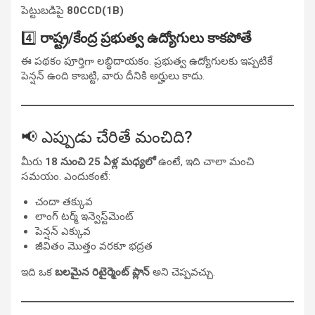
పెట్టుబడిపై
80CCD(1B)
4️⃣
రాష్ట్ర/కేంద్ర ప్రభుత్వ ఉద్యోగులు కాకపోతే
ఈ పథకం పూర్తిగా లబ్ధిదాయకం. ప్రభుత్వ ఉద్యోగులకు ఇప్పటికే
పెన్షన్ ఉంది కాబట్టి, వారు దీనికి అర్హులు కాదు.
📢 ఎప్పుడు చేరితే మంచిది?
మీరు
18 నుంచి 25 ఏళ్ల మధ్యలో
ఉంటే, ఇది చాలా మంచి
సమయం. ఎందుకంటే:
చందా తక్కువ
లాంగ్ టర్మ్ ఇన్వెస్ట్‌మెంట్
పెన్షన్ ఎక్కువ
జీవితం మొత్తం వరకూ భద్రత
ఇది ఒక
బలమైన రిటైర్మెంట్ ప్లాన్
అని చెప్పవచ్చు.