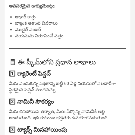
అవసరమైన డాక్యుమెంట్లు:
ఆధార్ కార్డు
బ్యాంక్ అకౌంట్ వివరాలు
మొబైల్ నెంబర్
వయసును నిరూపించే పత్రం
🧾 ఈ స్కీమ్‌లోని ప్రధాన లాభాలు
1️⃣
గ్యారెంటీ పెన్షన్
మీరు ఎంచుకున్న పథకాన్ని బట్టి 60 ఏళ్ల వయసులో నెలవారీగా
స్థిరమైన పెన్షన్ పొందవచ్చు.
2️⃣
నామినీ సౌకర్యం
మీరు చనిపోయిన తర్వాత, మీరు పేర్కొన్న నామినీకి లబ్ధి
అందుతుంది. ఇది కుటుంబ భద్రతకు ఉపయోగపడుతుంది.
3️⃣
ట్యాక్స్ మినహాయింపు