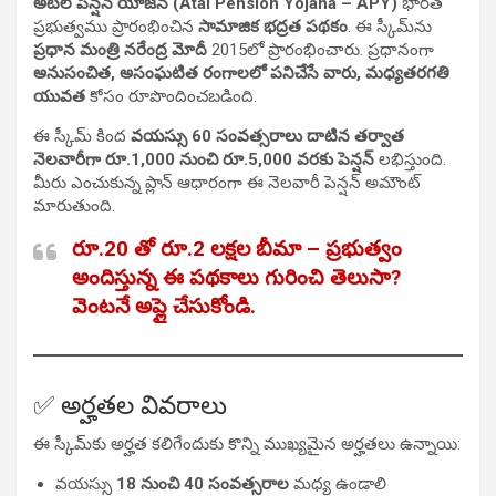
అటల్ పెన్షన్ యోజన (Atal Pension Yojana – APY)
భారత
ప్రభుత్వము ప్రారంభించిన
సామాజిక భద్రత పథకం
. ఈ స్కీమ్‌ను
ప్రధాన మంత్రి నరేంద్ర మోదీ
2015లో ప్రారంభించారు. ప్రధానంగా
అనుసంచిత, అసంఘటిత రంగాలలో పనిచేసే వారు, మధ్యతరగతి
యువత
కోసం రూపొందించబడింది.
ఈ స్కీమ్ కింద
వయస్సు 60 సంవత్సరాలు దాటిన తర్వాత
నెలవారీగా రూ.1,000 నుంచి రూ.5,000 వరకు పెన్షన్
లభిస్తుంది.
మీరు ఎంచుకున్న ప్లాన్ ఆధారంగా ఈ నెలవారీ పెన్షన్ అమౌంట్
మారుతుంది.
రూ.20 తో రూ.2 లక్షల బీమా – ప్రభుత్వం
అందిస్తున్న ఈ పథకాలు గురించి తెలుసా?
వెంటనే అప్లై చేసుకోండి.
✅ అర్హతల వివరాలు
ఈ స్కీమ్‌కు అర్హత కలిగేందుకు కొన్ని ముఖ్యమైన అర్హతలు ఉన్నాయి:
వయస్సు
18 నుంచి 40 సంవత్సరాల
మధ్య ఉండాలి