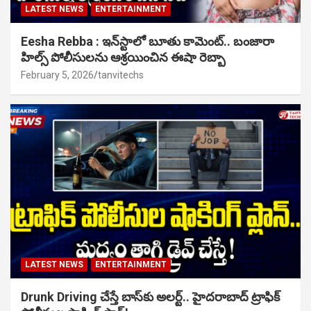
LATEST NEWS
ENTERTAINMENT
Eesha Rebba : ఇన్‌స్టాలో బూతు కామెంట్.. బంజారా
హిల్స్ పోలీసులను ఆశ్రయించిన ఈషా రెబ్బా
February 5, 2026
tanvitechs
LATEST NEWS
ENTERTAINMENT
Drunk Driving చేస్తే బాస్‌కు అలర్ట్.. హైదరాబాద్ ట్రాఫిక్