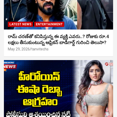
LATEST NEWS
ENTERTAINMENT
రామ్ చరణ్‌తో కనిపిస్తున్న ఈ వ్యక్తి ఎవరు..? రోజుకు రూ.4
లక్షలు తీసుకుంటున్న ఆఫ్రికన్ బాడీగార్డ్ గురించి తెలుసా?
May 29, 2026
tanvitechs