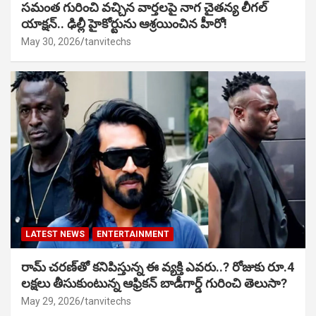
సమంత గురించి వచ్చిన వార్తలపై నాగ చైతన్య లీగల్
యాక్షన్.. ఢిల్లీ హైకోర్టును ఆశ్రయించిన హీరో!
May 30, 2026
tanvitechs
LATEST NEWS
ENTERTAINMENT
రామ్ చరణ్‌తో కనిపిస్తున్న ఈ వ్యక్తి ఎవరు..? రోజుకు రూ.4
లక్షలు తీసుకుంటున్న ఆఫ్రికన్ బాడీగార్డ్ గురించి తెలుసా?
May 29, 2026
tanvitechs