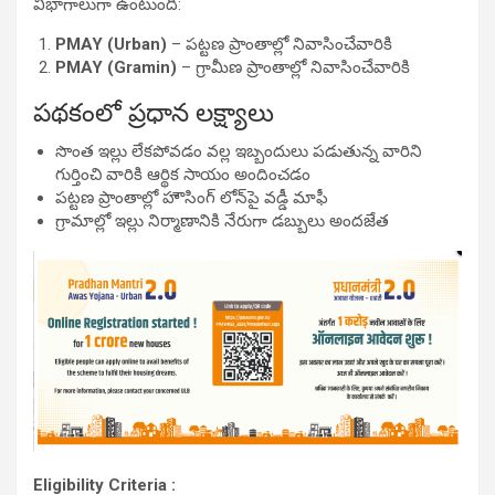
విభాగాలుగా ఉంటుంది:
PMAY (Urban)
– పట్టణ ప్రాంతాల్లో నివాసించేవారికి
PMAY (Gramin)
– గ్రామీణ ప్రాంతాల్లో నివాసించేవారికి
పథకంలో ప్రధాన లక్ష్యాలు
సొంత ఇల్లు లేకపోవడం వల్ల ఇబ్బందులు పడుతున్న వారిని
గుర్తించి వారికి ఆర్థిక సాయం అందించడం
పట్టణ ప్రాంతాల్లో హౌసింగ్ లోన్‌పై వడ్డీ మాఫీ
గ్రామాల్లో ఇల్లు నిర్మాణానికి నేరుగా డబ్బులు అందజేత
Eligibility Criteria :