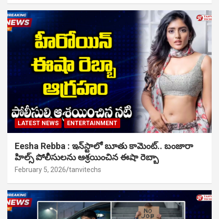
LATEST NEWS
ENTERTAINMENT
Eesha Rebba : ఇన్‌స్టాలో బూతు కామెంట్.. బంజారా
హిల్స్ పోలీసులను ఆశ్రయించిన ఈషా రెబ్బా
February 5, 2026
tanvitechs