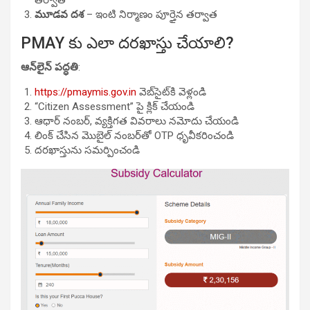
మూడవ దశ
– ఇంటి నిర్మాణం పూర్తైన తర్వాత
PMAY కు ఎలా దరఖాస్తు చేయాలి?
ఆన్‌లైన్ పద్ధతి
:
https://pmaymis.gov.in
వెబ్‌సైట్‌కి వెళ్లండి
“Citizen Assessment” పై క్లిక్ చేయండి
ఆధార్ నంబర్, వ్యక్తిగత వివరాలు నమోదు చేయండి
లింక్ చేసిన మొబైల్ నంబర్‌తో OTP ధృవీకరించండి
దరఖాస్తును సమర్పించండి