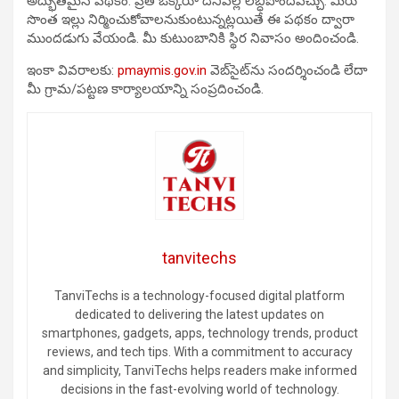
అద్భుతమైన పథకం. ప్రతి ఒక్కరూ దీనివల్ల లబ్ధిపొందవచ్చు. మీరు
సొంత ఇల్లు నిర్మించుకోవాలనుకుంటున్నట్లయితే ఈ పథకం ద్వారా
ముందడుగు వేయండి. మీ కుటుంబానికి స్థిర నివాసం అందించండి.
ఇంకా వివరాలకు:
pmaymis.gov.in
వెబ్‌సైట్‌ను సందర్శించండి లేదా
మీ గ్రామ/పట్టణ కార్యాలయాన్ని సంప్రదించండి.
tanvitechs
TanviTechs is a technology-focused digital platform
dedicated to delivering the latest updates on
smartphones, gadgets, apps, technology trends, product
reviews, and tech tips. With a commitment to accuracy
and simplicity, TanviTechs helps readers make informed
decisions in the fast-evolving world of technology.