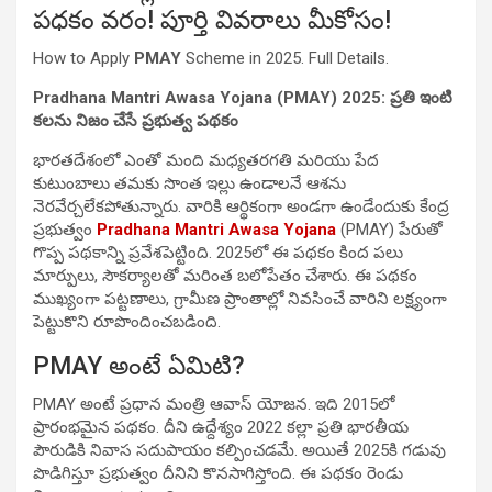
పధకం వరం! పూర్తి వివరాలు మీకోసం!
How to Apply
PMAY
Scheme in 2025. Full Details.
Pradhana Mantri Awasa Yojana
(PMAY) 2025: ప్రతి ఇంటి
కలను నిజం చేసే ప్రభుత్వ పథకం
భారతదేశంలో ఎంతో మంది మధ్యతరగతి మరియు పేద
కుటుంబాలు తమకు సొంత ఇల్లు ఉండాలనే ఆశను
నెరవేర్చలేకపోతున్నారు. వారికి ఆర్థికంగా అండగా ఉండేందుకు కేంద్ర
ప్రభుత్వం
Pradhana Mantri Awasa Yojana
(PMAY) పేరుతో
గొప్ప పథకాన్ని ప్రవేశపెట్టింది. 2025లో ఈ పథకం కింద పలు
మార్పులు, సౌకర్యాలతో మరింత బలోపేతం చేశారు. ఈ పథకం
ముఖ్యంగా పట్టణాలు, గ్రామీణ ప్రాంతాల్లో నివసించే వారిని లక్ష్యంగా
పెట్టుకొని రూపొందించబడింది.
PMAY అంటే ఏమిటి?
PMAY అంటే ప్రధాన మంత్రి ఆవాస్ యోజన. ఇది 2015లో
ప్రారంభమైన పథకం. దీని ఉద్దేశ్యం 2022 కల్లా ప్రతి భారతీయ
పౌరుడికి నివాస సదుపాయం కల్పించడమే. అయితే 2025కి గడువు
పొడిగిస్తూ ప్రభుత్వం దీనిని కొనసాగిస్తోంది. ఈ పథకం రెండు