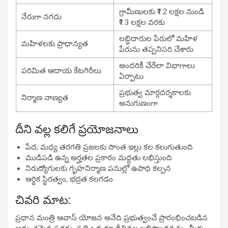
గ్రామీణులకు ₹1.2 లక్షల నుండి
నేరుగా నగదు
₹1.3 లక్షల వరకు
లబ్ధిదారుల పేరులో మహిళ
మహిళలకు ప్రాధాన్యత
పేరును తప్పనిసరి చేశారు
అందరికీ చేరేలా విభాగాలు
పరిమిత ఆదాయ కేటగిరీలు
ఏర్పాటు
ప్రభుత్వ మార్గదర్శకాలకు
నిర్మాణ నాణ్యత
అనుగుణంగా
దీని వల్ల కలిగే ప్రయోజనాలు
పేద, మధ్య తరగతి ప్రజలకు సొంత ఇల్లు కల కలుగుతుంది
ముడిపడి ఉన్న అర్హతల ప్రకారం మద్దతు లభిస్తుంది
నిరుద్యోగులకు గృహనిర్మాణ పనుల్లో ఉపాధి కల్పన
ఆర్థిక స్థిరత్వం, భద్రత కలగడం
చివరి మాట:
ప్రధాన మంత్రి ఆవాస్ యోజన అనేది ప్రభుత్వంచే ప్రారంభించబడిన