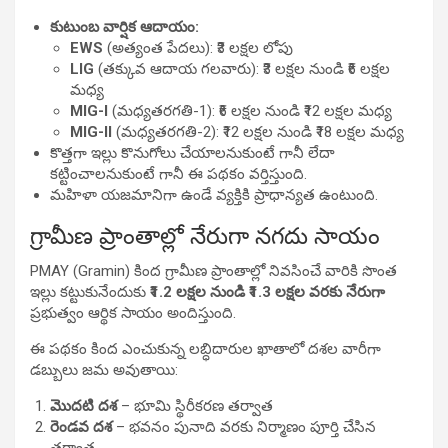
కుటుంబ వార్షిక ఆదాయం:
EWS
(అత్యంత పేదలు): ₹3 లక్షల లోపు
LIG
(తక్కువ ఆదాయ గలవారు): ₹3 లక్షల నుండి ₹6 లక్షల
మధ్య
MIG-I
(మధ్యతరగతి-1): ₹6 లక్షల నుండి ₹12 లక్షల మధ్య
MIG-II
(మధ్యతరగతి-2): ₹12 లక్షల నుండి ₹18 లక్షల మధ్య
కొత్తగా ఇల్లు కొనుగోలు చేయాలనుకుంటే గానీ లేదా
కట్టించాలనుకుంటే గానీ ఈ పథకం వర్తిస్తుంది.
మహిళా యజమానిగా ఉండే వ్యక్తికి ప్రాధాన్యత ఉంటుంది.
గ్రామీణ ప్రాంతాల్లో నేరుగా నగదు సాయం
PMAY (Gramin) కింద గ్రామీణ ప్రాంతాల్లో నివసించే వారికి సొంత
ఇల్లు కట్టుకునేందుకు
₹1.2 లక్షల నుండి ₹1.3 లక్షల వరకు నేరుగా
ప్రభుత్వం ఆర్థిక సాయం అందిస్తుంది.
ఈ పథకం కింద ఎంచుకున్న లబ్ధిదారుల ఖాతాలో దశల వారీగా
డబ్బులు జమ అవుతాయి:
మొదటి దశ
– భూమి స్థిరీకరణ తర్వాత
రెండవ దశ
– భవనం పునాది వరకు నిర్మాణం పూర్తి చేసిన
తర్వాత