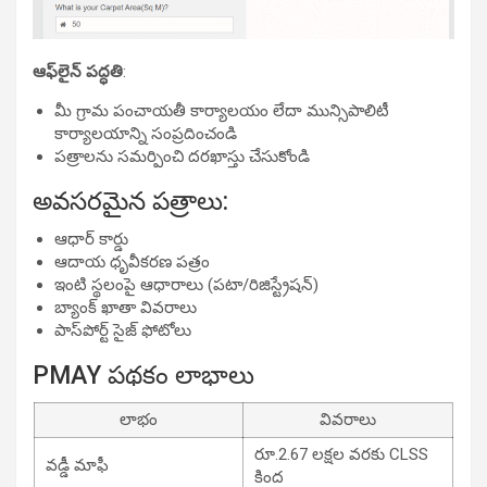
ఆఫ్‌లైన్ పద్ధతి
:
మీ గ్రామ పంచాయతీ కార్యాలయం లేదా మున్సిపాలిటీ
కార్యాలయాన్ని సంప్రదించండి
పత్రాలను సమర్పించి దరఖాస్తు చేసుకోండి
అవసరమైన పత్రాలు:
ఆధార్ కార్డు
ఆదాయ ధృవీకరణ పత్రం
ఇంటి స్థలంపై ఆధారాలు (పటా/రిజిస్ట్రేషన్)
బ్యాంక్ ఖాతా వివరాలు
పాస్‌పోర్ట్ సైజ్ ఫోటోలు
PMAY పథకం లాభాలు
లాభం
వివరాలు
రూ.2.67 లక్షల వరకు CLSS
వడ్డీ మాఫీ
కింద