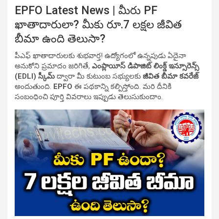
EPFO Latest News | మీరు PF
ఖాతాదారులా? మీకు రూ.7 లక్షల జీవిత
బీమా ఉంది తెలుసా?
పీఎఫ్ ఖాతాదారులకు శుభవార్త! ఉద్యోగంలో ఉన్నపుడు ఏదైనా
అనుకోని ప్రమాదం జరిగితే,
ఎంప్లాయీస్ డిపాజిట్ లింక్డ్ ఇన్సూరెన్స్
(EDLI) స్కీమ్
ద్వారా మీ కుటుంబ సభ్యులకు
జీవిత బీమా కవరేజ్
అందుతుంది.
EPFO
ఈ పథకాన్ని కల్పిస్తోంది. మరి దీనికి
సంబంధించి పూర్తి వివరాలు ఇప్పుడు తెలుసుకుందాం.