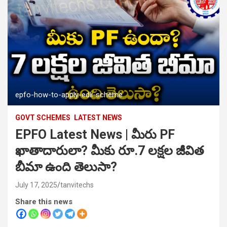
epfo-how-to-apply-edli-scheme
GOVT SCHEMES
LATEST NEWS
EPFO Latest News | మీరు PF
ఖాతాదారులా? మీకు రూ.7 లక్షల జీవిత
బీమా ఉంది తెలుసా?
July 17, 2025
tanvitechs
Share this news