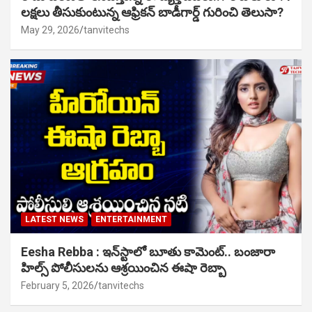
లక్షలు తీసుకుంటున్న ఆఫ్రికన్ బాడీగార్డ్ గురించి తెలుసా?
May 29, 2026
tanvitechs
LATEST NEWS
ENTERTAINMENT
Eesha Rebba : ఇన్‌స్టాలో బూతు కామెంట్.. బంజారా
హిల్స్ పోలీసులను ఆశ్రయించిన ఈషా రెబ్బా
February 5, 2026
tanvitechs