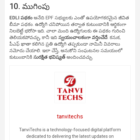
10. ముగింపు
EDLI పథకం
అనేది EPF సభ్యులకు ఎంతో ఉపయోగకరమైన జీవిత
బీమా పథకం. ఉద్యోగి చనిపోయిన తర్వాత కుటుంబానికి ఆర్థికంగా
నిలబెట్టే భరోసా ఇది. చాలా మంది ఉద్యోగులకు ఈ పథకం గురించి
తెలియకపోవచ్చు, కానీ ఇది
స్వయంచాలకంగా వర్తించేదే
. కనుక,
పీఎఫ్ ఖాతా కలిగిన ప్రతి ఉద్యోగి తప్పకుండా నామినీ వివరాలు
నమోదు చేయాలి. ఇలా చేస్తే, అనుకోని సంఘటనల సమయంలో
కుటుంబానికి
సురక్షిత భవిష్యత్
అందించవచ్చు.
tanvitechs
TanviTechs is a technology-focused digital platform
dedicated to delivering the latest updates on