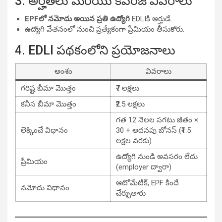
3. అర్హతలు మరియు కవరేజ్ వివరాలు
EPFలో నమోదు అయిన ప్రతి ఉద్యోగి
EDLIకి అర్హుడే.
ఉద్యోగి వేతనంలో నుంచి ప్రత్యేకంగా ప్రీమియం తీసుకోరు.
4. EDLI పథకంలోని ప్రయోజనాలు
అంశం
వివరాలు
గరిష్ట బీమా మొత్తం
₹7 లక్షలు
కనీస బీమా మొత్తం
₹2.5 లక్షలు
గత 12 నెలల సగటు జీతం ×
లెక్కించే విధానం
30 + అదనపు బోనస్ (₹1.5
లక్షల వరకు)
ఉద్యోగి నుండి అవసరం లేదు
ప్రీమియం
(employer ద్వారా)
ఆటోమేటిక్, EPF కిందే
నమోదు విధానం
చేర్చుతారు