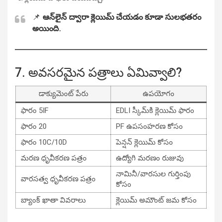
📌
ఆన్‌లైన్ ద్వారా క్లెయిమ్ చేయడం కూడా సులభతరం
అయింది.
7. అవసరమైన పత్రాలు ఏమివ్వాలి?
డాక్యుమెంట్ పేరు
ఉపయోగం
ఫారం 5IF
EDLI స్కీమ్‌కి క్లెయిమ్ ఫారం
ఫారం 20
PF ఉపసంహరణ కోసం
ఫారం 10C/10D
పెన్షన్ క్లెయిమ్ కోసం
మరణ ధృవీకరణ పత్రం
ఉద్యోగి మరణం రుజువు
నామినీ/వారసుల గుర్తింపు
వారసత్వ ధృవీకరణ పత్రం
కోసం
బ్యాంక్ ఖాతా వివరాలు
క్లెయిమ్ అమౌంట్ జమ కోసం