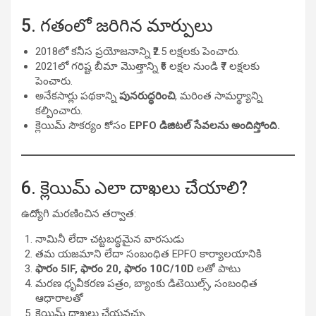
5. గతంలో జరిగిన మార్పులు
2018లో కనీస ప్రయోజనాన్ని ₹2.5 లక్షలకు పెంచారు.
2021లో గరిష్ట బీమా మొత్తాన్ని ₹6 లక్షల నుండి ₹7 లక్షలకు
పెంచారు.
అనేకసార్లు పథకాన్ని
పునరుద్ధరించి
, మరింత సామర్థ్యాన్ని
కల్పించారు.
క్లెయిమ్ సౌకర్యం కోసం
EPFO డిజిటల్ సేవలను అందిస్తోంది.
6. క్లెయిమ్ ఎలా దాఖలు చేయాలి?
ఉద్యోగి మరణించిన తర్వాత:
నామినీ లేదా చట్టబద్ధమైన వారసుడు
తమ యజమాని లేదా సంబంధిత EPFO కార్యాలయానికి
ఫారం 5IF, ఫారం 20, ఫారం 10C/10D
లతో పాటు
మరణ ధృవీకరణ పత్రం, బ్యాంకు డిటెయిల్స్, సంబంధిత
ఆధారాలతో
క్లెయిమ్ దాఖలు చేయవచ్చు.