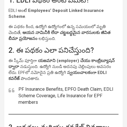
1. EDLI పథకం అంటే ఏమిటి?
EDLI అంటే
Employees’ Deposit Linked Insurance
Scheme
.
ఈ పథకం కింద, ఉద్యోగి ఉద్యోగంలో ఉన్న సమయంలో మృతి
చెందితే,
ఆయన నామినీకి లేదా చట్టబద్ధమైన వారసులకు జీవిత
బీమా ప్రయోజనం
లభిస్తుంది.
2. ఈ పథకం ఎలా పనిచేస్తుంది?
ఈ స్కీమ్ పూర్తిగా
యజమాని (employer) చేయు కాంట్రిబ్యూషన్
ద్వారా
నడుస్తుంది. ఉద్యోగి నుండి అదనపు చెల్లింపులు అవసరం
లేదు. EPFలో నమోదైన ప్రతి ఉద్యోగి
స్వయంచాలకంగా EDLI
కవరేజ్
పొందతారు.
PF Insurance Benefits, EPFO Death Claim, EDLI
Scheme Coverage, Life Insurance for EPF
members