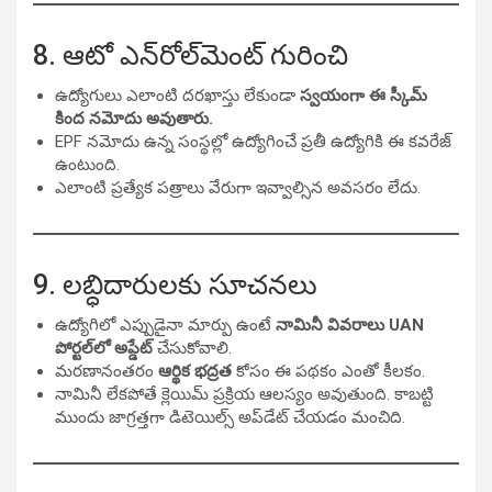
8. ఆటో ఎన్‌రోల్‌మెంట్ గురించి
ఉద్యోగులు ఎలాంటి దరఖాస్తు లేకుండా
స్వయంగా ఈ స్కీమ్
కింద నమోదు అవుతారు.
EPF నమోదు ఉన్న సంస్థల్లో ఉద్యోగించే ప్రతీ ఉద్యోగికి ఈ కవరేజ్
ఉంటుంది.
ఎలాంటి ప్రత్యేక పత్రాలు వేరుగా ఇవ్వాల్సిన అవసరం లేదు.
9. లబ్ధిదారులకు సూచనలు
ఉద్యోగిలో ఎప్పుడైనా మార్పు ఉంటే
నామినీ వివరాలు UAN
పోర్టల్‌లో అప్డేట్
చేసుకోవాలి.
మరణానంతరం
ఆర్థిక భద్రత
కోసం ఈ పథకం ఎంతో కీలకం.
నామినీ లేకపోతే క్లెయిమ్ ప్రక్రియ ఆలస్యం అవుతుంది. కాబట్టి
ముందు జాగ్రత్తగా డిటెయిల్స్ అప్‌డేట్ చేయడం మంచిది.