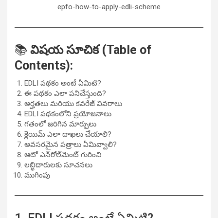
epfo-how-to-apply-edli-scheme
📚
విషయ సూచిక (Table of
Contents):
EDLI పథకం అంటే ఏమిటి?
ఈ పథకం ఎలా పనిచేస్తుంది?
అర్హతలు మరియు కవరేజ్ వివరాలు
EDLI పథకంలోని ప్రయోజనాలు
గతంలో జరిగిన మార్పులు
క్లెయిమ్ ఎలా దాఖలు చేయాలి?
అవసరమైన పత్రాలు ఏమివ్వాలి?
ఆటో ఎన్‌రోల్‌మెంట్ గురించి
లబ్ధిదారులకు సూచనలు
ముగింపు