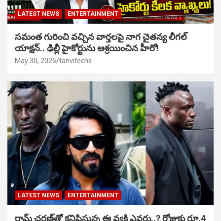
LATEST NEWS
ENTERTAINMENT
సమంత గురించి వచ్చిన వార్తలపై నాగ చైతన్య లీగల్
యాక్షన్.. ఢిల్లీ హైకోర్టును ఆశ్రయించిన హీరో!
May 30, 2026
tanvitechs
LATEST NEWS
ENTERTAINMENT
రామ్ చరణ్‌తో కనిపిస్తున్న ఈ వ్యక్తి ఎవరు..? రోజుకు రూ.4