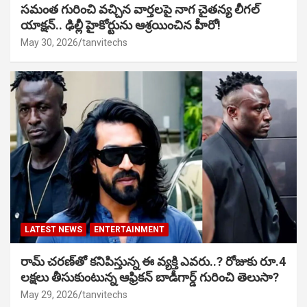
సమంత గురించి వచ్చిన వార్తలపై నాగ చైతన్య లీగల్
యాక్షన్.. ఢిల్లీ హైకోర్టును ఆశ్రయించిన హీరో!
May 30, 2026
tanvitechs
LATEST NEWS
ENTERTAINMENT
రామ్ చరణ్‌తో కనిపిస్తున్న ఈ వ్యక్తి ఎవరు..? రోజుకు రూ.4
లక్షలు తీసుకుంటున్న ఆఫ్రికన్ బాడీగార్డ్ గురించి తెలుసా?
May 29, 2026
tanvitechs