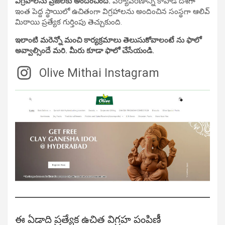
విగ్రహాలను ప్రజలకు అందించింది.
పర్యావరణాన్ని కాపాడే దిశగా
ఇంత పెద్ద స్థాయిలో ఉచితంగా విగ్రహాలను అందించిన సంస్థగా ఆలివ్
మిఠాయి ప్రత్యేక గుర్తింపు తెచ్చుకుంది.
ఇలాంటి మరెన్నో మంచి కార్యక్రమాలు తెలుసుకోవాలంటే ను ఫాలో
అవ్వాల్సిందే మరి. మీరు కూడా ఫాలో చేసేయండి.
Olive Mithai Instagram
ఈ ఏడాది ప్రత్యేక ఉచిత విగ్రహ పంపిణీ