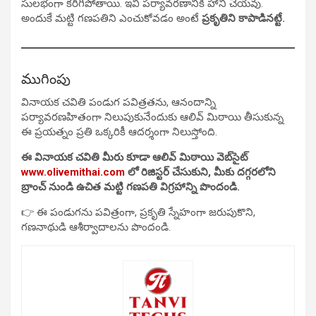
సులభంగా కరిగిపోతాయి. ఇవి పర్యావరణానికి హాని చేయవు.
అందుకే మట్టి గణపతిని ఎంచుకోవడం అంటే
ప్రకృతిని కాపాడినట్టే.
ముగింపు
వినాయక చవితి పండుగ పవిత్రతను, ఆనందాన్ని
పర్యావరణహితంగా నిలుపుకునేందుకు ఆలివ్ మిఠాయి తీసుకున్న
ఈ ప్రయత్నం ప్రతి ఒక్కరికీ ఆదర్శంగా నిలుస్తోంది.
ఈ వినాయక చవితి మీరు కూడా ఆలివ్ మిఠాయి వెబ్‌సైట్
www.olivemithai.com
లో రిజిస్టర్ చేసుకుని, మీకు దగ్గరలోని
బ్రాంచ్ నుండి ఉచిత మట్టి గణపతి విగ్రహాన్ని పొందండి.
👉 ఈ పండుగను పవిత్రంగా, ప్రకృతి స్నేహంగా జరుపుకొని,
గణనాథుడి ఆశీర్వాదాలను పొందండి.