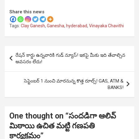
Share this news
Tags:
Clay Ganesh
,
Ganesha
,
hyderabad
,
Vinayaka Chavithi
Post
రేషన్ కార్డు ఉన్నవారికి గుడ్ న్యూస్! ఇకపై మీకు ఇది తేవాల్సిన
navigation
అవసరం లేదు!
సెప్టెంబర్ 1 నుంచి మారనున్న కొత్త రూల్స్! GAS, ATM &
BANKS!
One thought on “
సందడిగా ఆలివ్
మిఠాయి ఉచిత మట్టి గణపతి
కార్యక్రమం
”