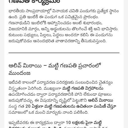
గణపతి కార్యక్రమం
భారతీయ సాంప్రదాయాల్లో వినాయక చవితి పండుగకు ప్రత్యేక స్థానం
ఉంది. ప్రతి ఇంటికీ ఈ పండుగ ఒక పవిత్రమైన ప్రారంభం.
గణనాథుడిని ఇంటిలోకి ఆహ్వానించడం అంటే శుభారంభం,
విజయానికి మార్గం, అన్ని అడ్డంకులను తొలగించే శక్తి అని భావిస్తారు.
కుటుంబ సభ్యులు, పిల్లలు, పెద్దలు అందరూ కలిసి ఈ పండుగను
జరుపుకోవడం ఆనందభరిత వాతావరణాన్ని తీసుకువస్తుంది.
ఆలివ్ మిఠాయి – మట్టి గణపతి ప్రచారంలో
ముందంజ
ఇటీవలి కాలంలో పర్యావరణ పరిరక్షణకు సంబంధించిన చైతన్యం
విస్తృతంగా పెరిగింది. ముఖ్యంగా
మట్టి గణపతి విగ్రహాలను
ఉపయోగించడం ద్వారా పర్యావరణానికి హాని లేకుండా పూజలు
జరుపుకోవచ్చు. ఈ విషయాన్ని దృష్టిలో పెట్టుకొని
ఆలివ్ మిఠాయి
సంస్థ గత
20 ఏళ్లుగా మట్టి గణపతులను ఉచితంగా పంపిణీ చేస్తూ
సమాజంలో ఒక మంచి మార్పుకు నాంది పలికింది.
ఇప్పటివరకు ఈ కార్యక్రమం ద్వారా
10 లక్షలకు పైగా మట్టి