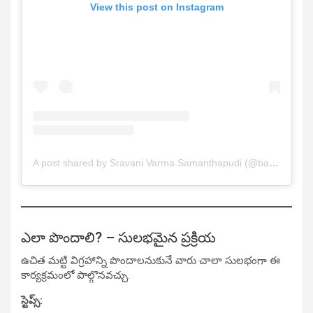
View this post on Instagram
A post shared by Sravani Varma Samanthapudi (@bangkok.pilla)
ఎలా పొందాలి? – సులభమైన ప్రక్రియ
ఉచిత మట్టి విగ్రహాన్ని పొందాలనుకునే వారు చాలా సులభంగా ఈ
కార్యక్రమంలో పాల్గొనవచ్చు.
స్టెప్స్: