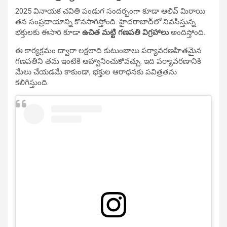
2025 వినాయక చవితి పండుగ సందర్భంగా కూడా ఆలివ్ మిఠాయి
తన సంప్రదాయాన్ని కొనసాగిస్తోంది. హైదరాబాద్‌లో నివసిస్తున్న
భక్తులకు ఈసారి కూడా
ఉచిత మట్టి గణపతి విగ్రహాలు
అందిస్తోంది.
ఈ కార్యక్రమం ద్వారా లక్షలాది కుటుంబాలు పర్యావరణహితమైన
గణపతిని తమ ఇంటికి ఆహ్వానించుకోవచ్చు. ఇది పర్యావరణానికి
మేలు చేయడమే కాకుండా, భక్తుల ఆరాధనకు పవిత్రతను
కలిగిస్తుంది.