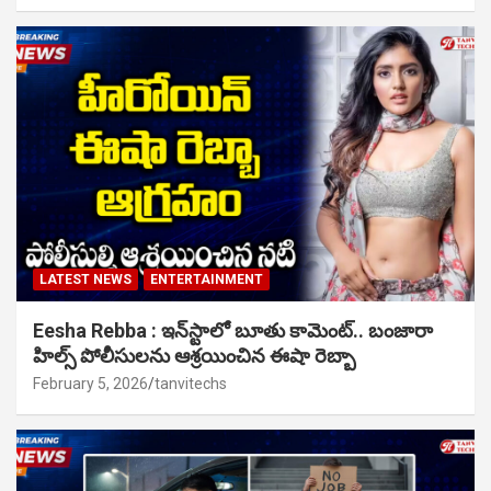
LATEST NEWS
ENTERTAINMENT
Eesha Rebba : ఇన్‌స్టాలో బూతు కామెంట్.. బంజారా
హిల్స్ పోలీసులను ఆశ్రయించిన ఈషా రెబ్బా
February 5, 2026
tanvitechs