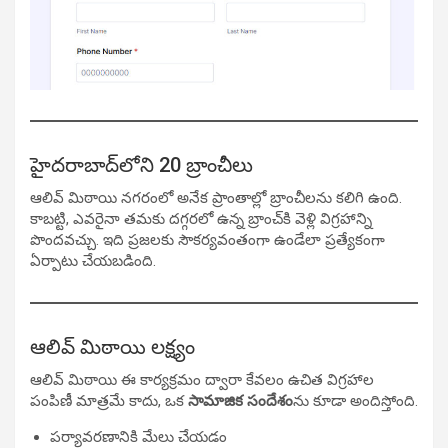
హైదరాబాద్‌లోని 20 బ్రాంచీలు
ఆలివ్ మిఠాయి నగరంలో అనేక ప్రాంతాల్లో బ్రాంచీలను కలిగి ఉంది.
కాబట్టి, ఎవరైనా తమకు దగ్గరలో ఉన్న బ్రాంచ్‌కి వెళ్లి విగ్రహాన్ని
పొందవచ్చు. ఇది ప్రజలకు సౌకర్యవంతంగా ఉండేలా ప్రత్యేకంగా
ఏర్పాటు చేయబడింది.
ఆలివ్ మిఠాయి లక్ష్యం
ఆలివ్ మిఠాయి ఈ కార్యక్రమం ద్వారా కేవలం ఉచిత విగ్రహాల
పంపిణీ మాత్రమే కాదు, ఒక
సామాజిక సందేశం
ను కూడా అందిస్తోంది.
పర్యావరణానికి మేలు చేయడం