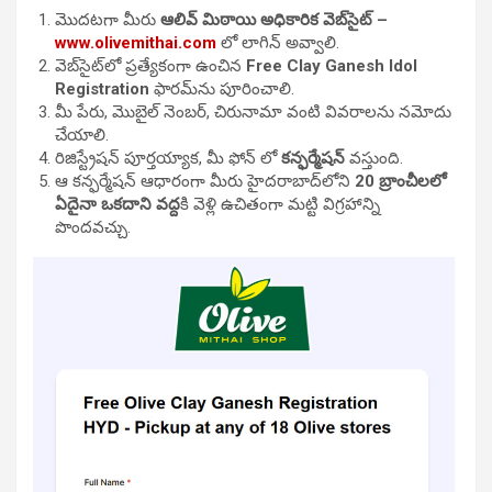
మొదటగా మీరు
ఆలివ్ మిఠాయి అధికారిక వెబ్‌సైట్ –
www.olivemithai.com
లో లాగిన్ అవ్వాలి.
వెబ్‌సైట్‌లో ప్రత్యేకంగా ఉంచిన
Free Clay Ganesh Idol
Registration
ఫారమ్‌ను పూరించాలి.
మీ పేరు, మొబైల్ నెంబర్, చిరునామా వంటి వివరాలను నమోదు
చేయాలి.
రిజిస్ట్రేషన్ పూర్తయ్యాక, మీ ఫోన్ లో
కన్ఫర్మేషన్
వస్తుంది.
ఆ కన్ఫర్మేషన్ ఆధారంగా మీరు హైదరాబాద్‌లోని
20 బ్రాంచీలలో
ఏదైనా ఒకదాని వద్ద
కి వెళ్లి ఉచితంగా మట్టి విగ్రహాన్ని
పొందవచ్చు.