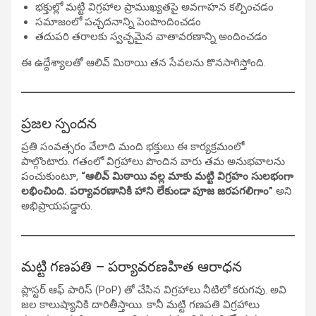
భక్తుల్లో మట్టి విగ్రహాల ప్రాముఖ్యతపై అవగాహన కల్పించడం
సమాజంలో పచ్చదనాన్ని పెంపొందించడం
తదుపరి తరాలకు స్వచ్ఛమైన వాతావరణాన్ని అందించడం
ఈ ఉద్దేశ్యాలతో ఆలివ్ మిఠాయి తన సేవలను కొనసాగిస్తోంది.
ప్రజల స్పందన
ప్రతి సంవత్సరం వేలాది మంది భక్తులు ఈ కార్యక్రమంలో
పాల్గొంటారు. గతంలో విగ్రహాలు పొందిన వారు తమ అనుభవాలను
పంచుకుంటూ,
“ఆలివ్ మిఠాయి వల్ల మాకు మట్టి విగ్రహం సులభంగా
లభించింది. పర్యావరణానికి హాని లేకుండా పూజ జరపగలిగాం”
అని
అభిప్రాయపడ్డారు.
మట్టి గణపతి – పర్యావరణహిత ఆరాధన
ప్లాస్టర్ ఆఫ్ పారిస్ (PoP) తో చేసిన విగ్రహాలు నీటిలో కరుగవు. అవి
జల కాలుష్యానికి దారితీస్తాయి. కానీ మట్టి గణపతి విగ్రహాలు