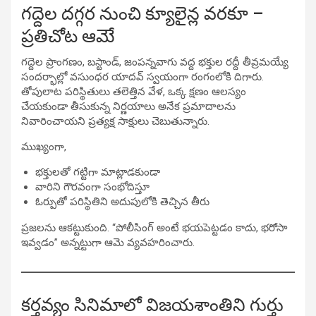
గద్దెల దగ్గర నుంచి క్యూలైన్ల వరకూ –
ప్రతిచోట ఆమెే
గద్దెల ప్రాంగణం, బస్టాండ్, జంపన్నవాగు వద్ద భక్తుల రద్దీ తీవ్రమయ్యే
సందర్భాల్లో వసుంధర యాదవ్ స్వయంగా రంగంలోకి దిగారు.
తోపులాట పరిస్థితులు తలెత్తిన వేళ, ఒక్క క్షణం ఆలస్యం
చేయకుండా తీసుకున్న నిర్ణయాలు అనేక ప్రమాదాలను
నివారించాయని ప్రత్యక్ష సాక్షులు చెబుతున్నారు.
ముఖ్యంగా,
భక్తులతో గట్టిగా మాట్లాడకుండా
వారిని గౌరవంగా సంభోదిస్తూ
ఓర్పుతో పరిస్థితిని అదుపులోకి తెచ్చిన తీరు
ప్రజలను ఆకట్టుకుంది. “పోలీసింగ్ అంటే భయపెట్టడం కాదు, భరోసా
ఇవ్వడం” అన్నట్టుగా ఆమె వ్యవహరించారు.
కర్తవ్యం సినిమాలో విజయశాంతిని గుర్తు