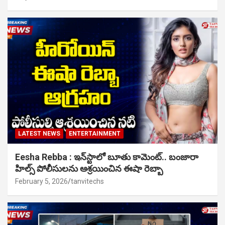
LATEST NEWS
ENTERTAINMENT
Eesha Rebba : ఇన్‌స్టాలో బూతు కామెంట్.. బంజారా
హిల్స్ పోలీసులను ఆశ్రయించిన ఈషా రెబ్బా
February 5, 2026
tanvitechs