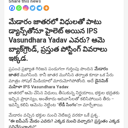
Share this news
మేడారం జాతరలో విధులతో పాటు
డ్యాన్స్‌తోనూ హైలెట్ అయిన IPS
Vasundhara Yadav ఎవరు? ఆమె
బ్యాక్‌గ్రౌండ్, ప్రస్తుత పోస్టింగ్ వివరాలు
ఇక్కడ.
ప్రపంచ ప్రఖ్యాత గిరిజన పండుగగా గుర్తింపు పొందిన
మేడారం
జాతర
ముగిసింది. కానీ జాతర ముగిసిన తర్వాత కూడా ఒక పేరు
మాత్రం సోషల్ మీడియాలో మారుమోగిపోతోంది. అదే
డైనమిక్
మహిళా IPS Vasundhara Yadav
.
జాతరలో ఆమె చేసిన విధులు, తీసుకున్న నిర్ణయాలు, భక్తుల భద్రతకు
ఇచ్చిన ప్రాధాన్యం, అంతేకాదు ఆదివాసీలతో కలిసిపోయిన తీరు –
ఇవన్నీ కలిపి ఆమెను నెట్టింట “
లేడీ సింగం
”గా మార్చేశాయి.
మేడారం వచ్చిన భక్తుల నుంచి నెటిజన్ల వరకూ ఒకే ప్రశ్న…
“ఈ ఐపీఎస్ మేడం ఎవరు? ఎక్కడ నుంచి వచ్చారు? ప్రస్తుతం ఎక్కడ
పనిచేస్తున్నారు?”