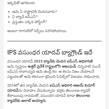
ఇక్కడితో ఆగకుండా,
ఆమె ఏ రాష్ట్రానికి చెందినవారు?
ఏ బ్యాచ్ ఐపీఎస్?
ప్రస్తుతం ఎక్కడ పోస్టింగ్?
అంటూ గూగుల్‌లో సెర్చ్‌లు పెరిగిపోయాయి.
IPS వసుంధర యాదవ్ బ్యాగ్రౌండ్ ఇదే
వసుంధర యాదవ్
2023 బ్యాచ్‌కు చెందిన ఐపీఎస్ అధికారిణి
.
ఆమె స్వస్థలం
ఉత్తర్ ప్రదేశ్ రాష్ట్రంలోని ఆజంఘడ్
. చిన్ననాటి నుంచే
ఐపీఎస్ కావాలన్నది ఆమె తండ్రి కల. ఆ కలను నిజం చేయాలనే
పట్టుదలతో ఆమె కఠినంగా శ్రమించి సివిల్స్‌లో విజయం సాధించారు.
2024లో తన బ్యాచ్‌కు చెందిన
ఐఏఎస్ అధికారి అజయ్ కుమార్
యాదవ్
‌ను వివాహం చేసుకున్నారు. భర్తకు తెలంగాణ క్యాడర్
కేటాయింపు రావడంతో, వసుంధర యాదవ్ కూడా
తెలంగాణ
క్యాడర్‌కు అలాట్ అయ్యారు
.