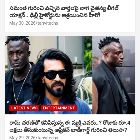
సమంత గురించి వచ్చిన వార్తలపై నాగ చైతన్య లీగల్
యాక్షన్.. ఢిల్లీ హైకోర్టును ఆశ్రయించిన హీరో!
May 30, 2026
tanvitechs
LATEST NEWS
ENTERTAINMENT
రామ్ చరణ్‌తో కనిపిస్తున్న ఈ వ్యక్తి ఎవరు..? రోజుకు రూ.4
లక్షలు తీసుకుంటున్న ఆఫ్రికన్ బాడీగార్డ్ గురించి తెలుసా?
May 29, 2026
tanvitechs