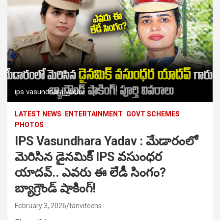
ips vasundhara yadav
LATEST NEWS
ENTERTAINMENT
GOVT SCHEMES
PHOTOS
IPS Vasundhara Yadav : మేడారంలో
మెరిసిన డైనమిక్ IPS వసుంధర
యాదవ్.. ఎవరు ఈ లేడీ సింగం?
బ్యాగ్రౌండ్ షాకింగ్!
February 3, 2026
tanvitechs