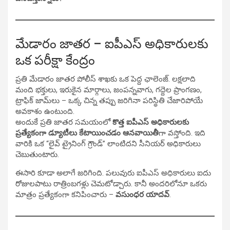
మేడారం జాతర – ఐపీఎస్ అధికారులకు
ఒక పరీక్షా కేంద్రం
ప్రతి మేడారం జాతర పోలీస్ శాఖకు ఒక పెద్ద ఛాలెంజ్. లక్షలాది
మంది భక్తులు, ఇరుకైన మార్గాలు, జంపన్నవాగు, గద్దెల ప్రాంగణం,
ట్రాఫిక్ జామ్‌లు – ఒక్క చిన్న తప్పు జరిగినా పరిస్థితి చేజారిపోయే
అవకాశం ఉంటుంది.
అందుకే ప్రతి జాతర సమయంలో
కొత్త ఐపీఎస్ అధికారులకు
ప్రత్యేకంగా డ్యూటీలు కేటాయించడం ఆనవాయితీ
గా వస్తోంది. ఇది
వారికి ఒక “లైవ్ ట్రైనింగ్ గ్రౌండ్” లాంటిదని సీనియర్ అధికారులు
చెబుతుంటారు.
ఈసారి కూడా అలాగే జరిగింది. పలువురు ఐపీఎస్ అధికారులు ఐదు
రోజులపాటు రాత్రింబగళ్లు చెమటోడ్చారు. కానీ అందరిలోనూ ఒకరు
మాత్రం ప్రత్యేకంగా కనిపించారు –
వసుంధర యాదవ్
.