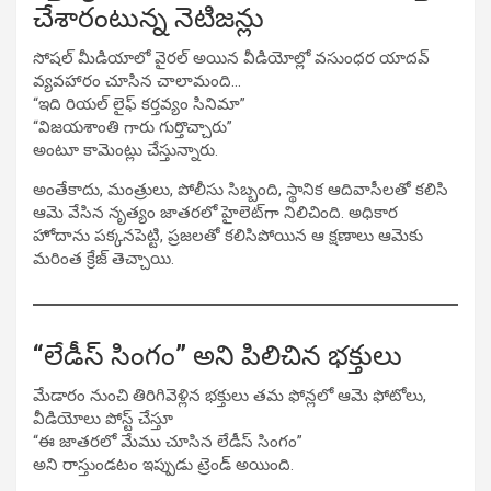
చేశారంటున్న నెటిజన్లు
సోషల్ మీడియాలో వైరల్ అయిన వీడియోల్లో వసుంధర యాదవ్
వ్యవహారం చూసిన చాలామంది…
“ఇది రియల్ లైఫ్ కర్తవ్యం సినిమా”
“విజయశాంతి గారు గుర్తొచ్చారు”
అంటూ కామెంట్లు చేస్తున్నారు.
అంతేకాదు, మంత్రులు, పోలీసు సిబ్బంది, స్థానిక ఆదివాసీలతో కలిసి
ఆమె వేసిన నృత్యం జాతరలో హైలెట్‌గా నిలిచింది. అధికార
హోదాను పక్కనపెట్టి, ప్రజలతో కలిసిపోయిన ఆ క్షణాలు ఆమెకు
మరింత క్రేజ్ తెచ్చాయి.
“లేడీస్ సింగం” అని పిలిచిన భక్తులు
మేడారం నుంచి తిరిగివెళ్లిన భక్తులు తమ ఫోన్లలో ఆమె ఫోటోలు,
వీడియోలు పోస్ట్ చేస్తూ
“ఈ జాతరలో మేము చూసిన లేడీస్ సింగం”
అని రాస్తుండటం ఇప్పుడు ట్రెండ్ అయింది.