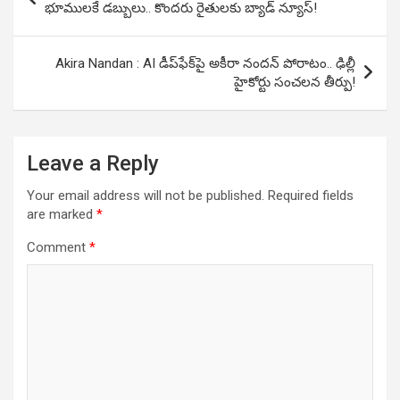
navigation
భూములకే డబ్బులు.. కొందరు రైతులకు బ్యాడ్ న్యూస్!
Akira Nandan : AI డీప్‌ఫేక్‌పై అకీరా నందన్ పోరాటం.. ఢిల్లీ
హైకోర్టు సంచలన తీర్పు!
Leave a Reply
Your email address will not be published.
Required fields
are marked
*
Comment
*