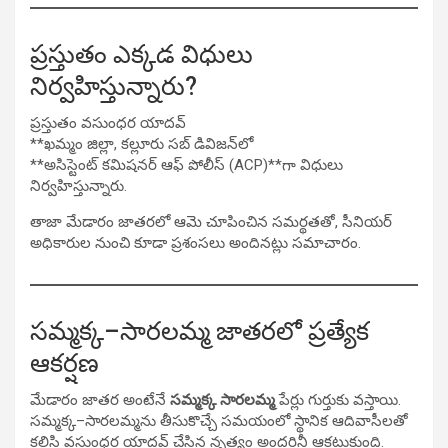
ప్రస్తుతం ఎక్కడ విధులు
నిర్వహిస్తున్నారు?
ప్రస్తుతం వసుంధర యాదవ్
**ఖమ్మం జిల్లా, కల్లూరు సబ్ డివిజన్‌లో
**అసిస్టెంట్ కమిషనర్ ఆఫ్ పోలీస్ (ACP)**గా విధులు
నిర్వహిస్తున్నారు.
తాజా మేడారం జాతరలో ఆమె చూపించిన సమర్థతతో, సీనియర్
అధికారుల నుంచి కూడా ప్రశంసలు అందినట్లు సమాచారం.
సమ్మక్క–సారలమ్మ జాతరలో ప్రత్యేక
ఆకర్షణ
మేడారం జాతర అంటేనే
సమ్మక్క సారలమ్మ
పేర్లు గుర్తుకు వస్తాయి.
సమ్మక్క–సారలమ్మను తీసుకొచ్చే సమయంలో స్థానిక ఆదివాసీలతో
కలిసి వసుంధర యాదవ్ చేసిన నృత్యం అందరినీ ఆకట్టుకుంది.