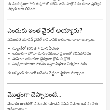
ఈ సందర్భంగా **సీతక్క**తో కలిసి ఆమె పాల్గొనడం కూడా ప్రత్యేక
చర్చకు దారి తీసింది.
ఎందుకు ఇంత వైరల్ అయ్యారు?
వసుంధర యాదవ్ వైరల్ కావడానికి కారణాలు చాలా ఉన్నాయి:
డ్యూటీలో కఠినత + మానవీయత
అధికారిగా హోదా చూపించకుండా ప్రజలతో కలిసిపోవడం
మహిళా అధికారిగా ధైర్యంగా క్రౌడ్ కంట్రోల్
సంప్రదాయాలకు గౌరవం ఇస్తూ విధులు నిర్వహించడం
ఈ అన్నింటి కలయికే ఆమెను నెట్టింట స్టార్‌గా మార్చింది.
మొత్తంగా చెప్పాలంటే…
మేడారం జాతరలో వసుంధర యాదవ్ చేసిన విధులు ఒక సందేశం
ఇస్తున్నాయి –