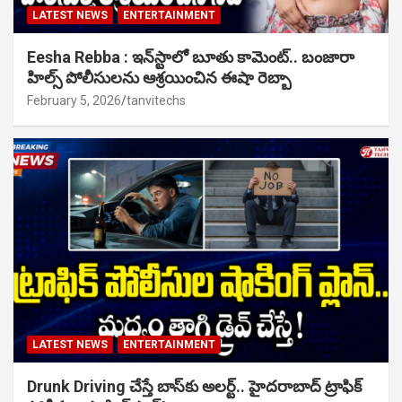
LATEST NEWS
ENTERTAINMENT
Eesha Rebba : ఇన్‌స్టాలో బూతు కామెంట్.. బంజారా
హిల్స్ పోలీసులను ఆశ్రయించిన ఈషా రెబ్బా
February 5, 2026
tanvitechs
LATEST NEWS
ENTERTAINMENT
Drunk Driving చేస్తే బాస్‌కు అలర్ట్.. హైదరాబాద్ ట్రాఫిక్