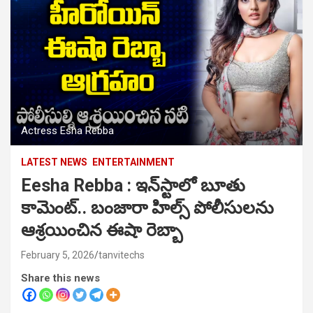
Actress Esha Rebba
LATEST NEWS
ENTERTAINMENT
Eesha Rebba : ఇన్‌స్టాలో బూతు
కామెంట్.. బంజారా హిల్స్ పోలీసులను
ఆశ్రయించిన ఈషా రెబ్బా
February 5, 2026
tanvitechs
Share this news