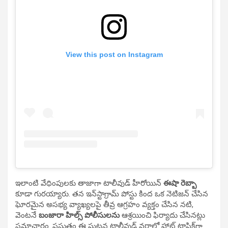
View this post on Instagram
ఇలాంటి వేధింపులకు తాజాగా టాలీవుడ్ హీరోయిన్
ఈషా రెబ్బా
కూడా గురయ్యారు. తన ఇన్‌స్టాగ్రామ్ పోస్టు కింద ఒక నెటిజన్ చేసిన
ఘోరమైన అసభ్య వ్యాఖ్యలపై తీవ్ర ఆగ్రహం వ్యక్తం చేసిన నటి,
వెంటనే
బంజారా హిల్స్ పోలీసులను
ఆశ్రయించి ఫిర్యాదు చేసినట్లు
సమాచారం. ప్రస్తుతం ఈ ఘటన టాలీవుడ్ వర్గాల్లో హాట్ టాపిక్‌గా