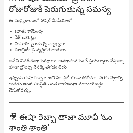
రోజురోజుకీ పెరుగుతున్న సమస్య
ఈ మధ్యకాలంలో సోషల్ మీడియాలో:
బూతు కామెంట్స్
ఫేక్ అకౌంట్లు
మహిళలపై అసభ్య వ్యాఖ్యలు
సెలబ్రిటీలపై వ్యక్తిగత దాడులు
అనేవి విపరీతంగా పెరిగాయి. అవగాహన పెంచే ప్రయత్నాలు చేస్తున్నా
కూడా ట్రోలర్స్ వెనక్కి తగ్గడం లేదు.
ఇప్పుడు ఈషా రెబ్బా లాంటి సెలబ్రిటీ కూడా పోలీసుల వరకు వెళ్లాల్సి
రావడం అంటే పరిస్థితి ఎంత దారుణంగా మారిందో అర్థం
చేసుకోవచ్చు.
🎥 ఈషా రెబ్బా తాజా మూవీ ‘ఓం
శాంతి శాంతి’