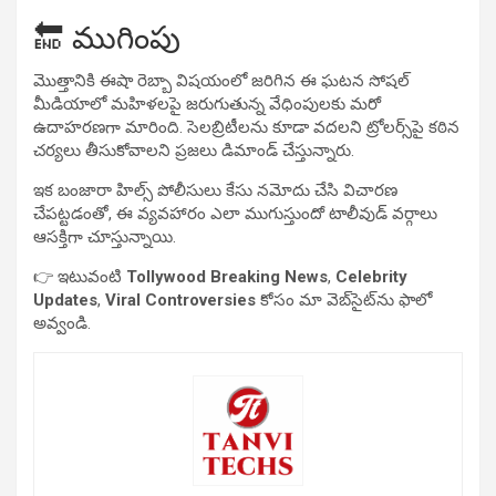
🔚 ముగింపు
మొత్తానికి ఈషా రెబ్బా విషయంలో జరిగిన ఈ ఘటన సోషల్
మీడియాలో మహిళలపై జరుగుతున్న వేధింపులకు మరో
ఉదాహరణగా మారింది. సెలబ్రిటీలను కూడా వదలని ట్రోలర్స్‌పై కఠిన
చర్యలు తీసుకోవాలని ప్రజలు డిమాండ్ చేస్తున్నారు.
ఇక బంజారా హిల్స్ పోలీసులు కేసు నమోదు చేసి విచారణ
చేపట్టడంతో, ఈ వ్యవహారం ఎలా ముగుస్తుందో టాలీవుడ్ వర్గాలు
ఆసక్తిగా చూస్తున్నాయి.
👉 ఇటువంటి
Tollywood Breaking News
,
Celebrity
Updates
,
Viral Controversies
కోసం మా వెబ్‌సైట్‌ను ఫాలో
అవ్వండి.