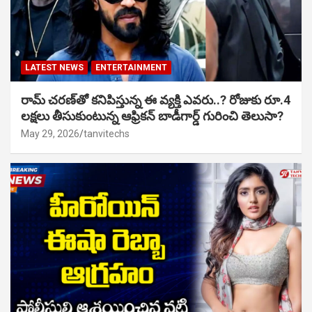
LATEST NEWS
ENTERTAINMENT
రామ్ చరణ్‌తో కనిపిస్తున్న ఈ వ్యక్తి ఎవరు..? రోజుకు రూ.4
లక్షలు తీసుకుంటున్న ఆఫ్రికన్ బాడీగార్డ్ గురించి తెలుసా?
May 29, 2026
tanvitechs