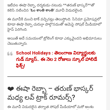
ఇటీవల ఈషా రెబ్బా, దర్శకుడు-నటుడు **తరుణ్ భాస్కర్**తో
కలిసి నటించిన
‘ఓం శాంతి శాంతి’
మూవీ విడుదలైంది.
ఈ మూవీకి మంచి టాక్ వచ్చినట్లు తెలుస్తోంది. సినిమా ప్రమోషన్లలో
కూడా ఈషా రెబ్బా చురుగ్గా పాల్గొనడంతో ఆమెపై సోషల్ మీడియాలో
హైప్ పెరిగింది.
అయితే అదే సమయంలో ట్రోలింగ్ కూడా ఎక్కువైందని అభిమానులు
చెబుతున్నారు.
School Holidays : తెలంగాణ విద్యార్థులకు
గుడ్ న్యూస్.. ఈ నెల 2 రోజులు స్కూల్ హాలిడే
ఫిక్స్!
❤️ ఈషా రెబ్బా – తరుణ్ భాస్కర్
మధ్య లవ్ ట్రాక్ రూమర్స్?
ఈ మూవీ విడుదలైన తర్వాత సోషల్ మీడియాలో మరో అంశం