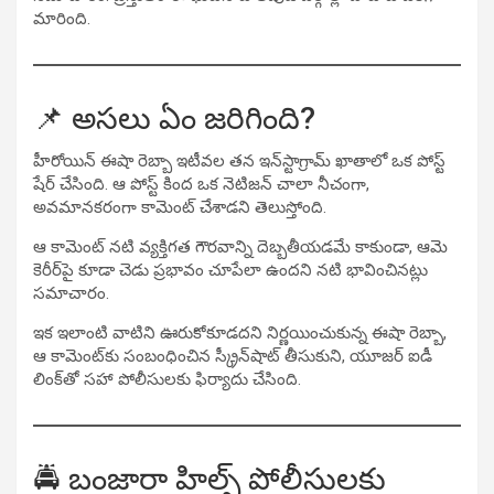
మారింది.
📌 అసలు ఏం జరిగింది?
హీరోయిన్ ఈషా రెబ్బా ఇటీవల తన ఇన్‌స్టాగ్రామ్ ఖాతాలో ఒక పోస్ట్
షేర్ చేసింది. ఆ పోస్ట్ కింద ఒక నెటిజన్ చాలా నీచంగా,
అవమానకరంగా కామెంట్ చేశాడని తెలుస్తోంది.
ఆ కామెంట్ నటి వ్యక్తిగత గౌరవాన్ని దెబ్బతీయడమే కాకుండా, ఆమె
కెరీర్‌పై కూడా చెడు ప్రభావం చూపేలా ఉందని నటి భావించినట్లు
సమాచారం.
ఇక ఇలాంటి వాటిని ఊరుకోకూడదని నిర్ణయించుకున్న ఈషా రెబ్బా,
ఆ కామెంట్‌కు సంబంధించిన స్క్రీన్‌షాట్ తీసుకుని, యూజర్ ఐడీ
లింక్‌తో సహా పోలీసులకు ఫిర్యాదు చేసింది.
🚔 బంజారా హిల్స్ పోలీసులకు