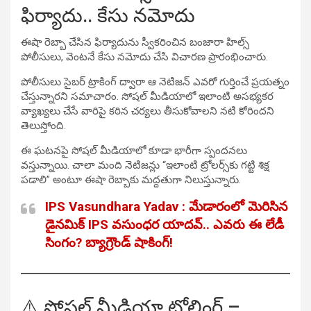
ఫిర్యాదు.. కేసు నమోదు
ఈషా రెబ్బా చేసిన ఫిర్యాదును స్వీకరించిన బంజారా హిల్స్
పోలీసులు, వెంటనే కేసు నమోదు చేసి విచారణ ప్రారంభించారు.
పోలీసులు సైబర్ ట్రాకింగ్ ద్వారా ఆ నెటిజన్ ఎవరో గుర్తించే ప్రయత్నం
చేస్తున్నారని సమాచారం. సోషల్ మీడియాలో ఇలాంటి అసభ్యకర
వ్యాఖ్యలు చేసే వారిపై కఠిన చర్యలు తీసుకోవాలని నటి కోరిందని
తెలుస్తోంది.
ఈ ఘటనపై సోషల్ మీడియాలో కూడా భారీగా స్పందనలు
వస్తున్నాయి. చాలా మంది నెటిజన్లు “ఇలాంటి ట్రోలర్స్‌కు గట్టి శిక్ష
పడాలి” అంటూ ఈషా రెబ్బాకు మద్దతుగా నిలుస్తున్నారు.
IPS Vasundhara Yadav : మేడారంలో మెరిసిన
డైనమిక్ IPS వసుంధర యాదవ్.. ఎవరు ఈ లేడీ
సింగం? బ్యాగ్రౌండ్ షాకింగ్!
⚠️ సోషల్ మీడియా ట్రోలింగ్ –