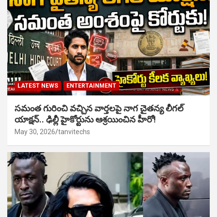
LATEST NEWS
ENTERTAINMENT
సమంత గురించి వచ్చిన వార్తలపై నాగ చైతన్య లీగల్
యాక్షన్.. ఢిల్లీ హైకోర్టును ఆశ్రయించిన హీరో!
May 30, 2026
tanvitechs