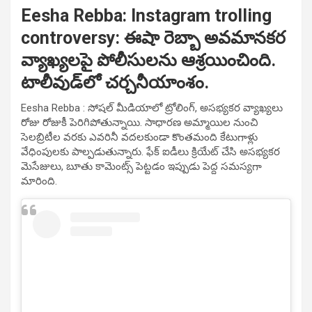
Eesha Rebba:
Instagram trolling
controversy: ఈషా రెబ్బా అవమానకర
వ్యాఖ్యలపై పోలీసులను ఆశ్రయించింది.
టాలీవుడ్‌లో చర్చనీయాంశం.
Eesha Rebba : సోషల్ మీడియాలో ట్రోలింగ్, అసభ్యకర వ్యాఖ్యలు
రోజు రోజుకీ పెరిగిపోతున్నాయి. సాధారణ అమ్మాయిల నుంచి
సెలబ్రిటీల వరకు ఎవరినీ వదలకుండా కొంతమంది కేటుగాళ్లు
వేధింపులకు పాల్పడుతున్నారు. ఫేక్ ఐడీలు క్రియేట్ చేసి అసభ్యకర
మెసేజులు, బూతు కామెంట్స్ పెట్టడం ఇప్పుడు పెద్ద సమస్యగా
మారింది.