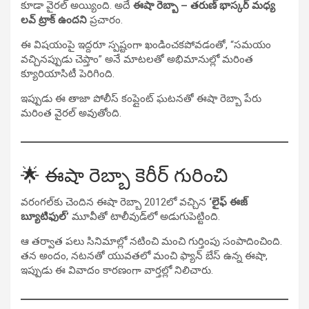
కూడా వైరల్ అయ్యింది. అదే
ఈషా రెబ్బా – తరుణ్ భాస్కర్ మధ్య
లవ్ ట్రాక్ ఉందని
ప్రచారం.
ఈ విషయంపై ఇద్దరూ స్పష్టంగా ఖండించకపోవడంతో, “సమయం
వచ్చినప్పుడు చెప్తాం” అనే మాటలతో అభిమానుల్లో మరింత
క్యూరియాసిటీ పెరిగింది.
ఇప్పుడు ఈ తాజా పోలీస్ కంప్లైంట్ ఘటనతో ఈషా రెబ్బా పేరు
మరింత వైరల్ అవుతోంది.
🌟 ఈషా రెబ్బా కెరీర్ గురించి
వరంగల్‌కు చెందిన ఈషా రెబ్బా 2012లో వచ్చిన
‘లైఫ్ ఈజ్
బ్యూటిఫుల్’
మూవీతో టాలీవుడ్‌లో అడుగుపెట్టింది.
ఆ తర్వాత పలు సినిమాల్లో నటించి మంచి గుర్తింపు సంపాదించింది.
తన అందం, నటనతో యువతలో మంచి ఫ్యాన్ బేస్ ఉన్న ఈషా,
ఇప్పుడు ఈ వివాదం కారణంగా వార్తల్లో నిలిచారు.