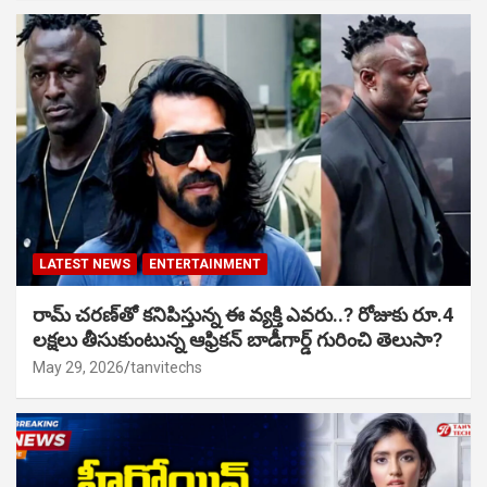
LATEST NEWS
ENTERTAINMENT
రామ్ చరణ్‌తో కనిపిస్తున్న ఈ వ్యక్తి ఎవరు..? రోజుకు రూ.4
లక్షలు తీసుకుంటున్న ఆఫ్రికన్ బాడీగార్డ్ గురించి తెలుసా?
May 29, 2026
tanvitechs