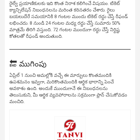
రైల్వే ప్రయాణికులకు ఇది కొంత నిరాశ కలిగించే విషయం. టికెట్
క్యాన్సిలేషన్ నిబంధనలను మరింత కఠినతరం చేశారు. రైలు
బయలుదేరే సమయానికి 8 గంటల ముందు టికెట్ రద్దు చేస్తే రీఫండ్
లభించదు. 8 నుండి 24 గంటల మధ్య రద్దు చేస్తే సుమారు 50%
మాత్రమే తిరిగి వస్తుంది. 72 గంటల ముందుగా రద్దు చేస్తే నిర్దిష్ట
కోతలతో రీఫండ్ అందుతుంది.
🔚 ముగింపు
ఏప్రిల్ 1 నుంచి అమల్లోకి వచ్చే ఈ మార్పులు కొంతమందికి
ఉపశమనం ఇవ్వగా, మరికొంతమందికి ఆర్థిక భారాన్ని పెంచే
అవకాశం ఉంది. అందుకే ముందుగానే ఈ నిబంధనలను
తెలుసుకుని, మీ ఆర్థిక వ్యవహారాలను సక్రమంగా ప్లాన్ చేసుకోవడం
మంచిది.