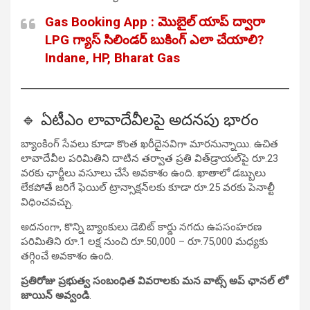
Gas Booking App : మొబైల్ యాప్ ద్వారా
LPG గ్యాస్ సిలిండర్ బుకింగ్ ఎలా చేయాలి?
Indane, HP, Bharat Gas
🔹 ఏటీఎం లావాదేవీలపై అదనపు భారం
బ్యాంకింగ్ సేవలు కూడా కొంత ఖరీదైనవిగా మారనున్నాయి. ఉచిత
లావాదేవీల పరిమితిని దాటిన తర్వాత ప్రతి విత్‌డ్రాయల్‌పై రూ.23
వరకు ఛార్జీలు వసూలు చేసే అవకాశం ఉంది. ఖాతాలో డబ్బులు
లేకపోతే జరిగే ఫెయిల్ ట్రాన్సాక్షన్‌లకు కూడా రూ.25 వరకు పెనాల్టీ
విధించవచ్చు.
అదనంగా, కొన్ని బ్యాంకులు డెబిట్ కార్డు నగదు ఉపసంహరణ
పరిమితిని రూ.1 లక్ష నుంచి రూ.50,000 – రూ.75,000 మధ్యకు
తగ్గించే అవకాశం ఉంది.
ప్రతిరోజు ప్రభుత్వ సంబంధిత వివరాలకు మన వాట్స్ అప్ ఛానల్ లో
జాయిన్ అవ్వండి
.