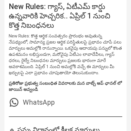
New Rules: గ్యాస్, ఏటీఎమ్ కార్డు
ఉన్నవారికి హెచ్చరిక.. ఏప్రిల్ 1 నుంచి
కొత్త నిబంధనలు
New Rules: కొత్త ఆర్థిక సంవత్సరం ప్రారంభం అవుతున్న
నేపథ్యంలో, సామాన్య ప్రజల ఆర్థిక పరిస్థితులపై ప్రభావం చూపే పలు
మార్పులు అమల్లోకి రానున్నాయి. ఒకవైపు ఆదాయపు పన్నులో కొంత
ఉపశమనం లభిస్తుండగా, మరోవైపు ఏటీఎం లావాదేవీలు, గ్యాస్
ధరలు, రైల్వే నిబంధనల మార్పులు ప్రజలకు భారంగా మారే
అవకాశముంది. ఏప్రిల్ 1 నుంచి అమల్లోకి వచ్చే ఈ మార్పులు మీ
ఖర్చులపై ఎలా ప్రభావం చూపుతాయో తెలుసుకుందాం.
ప్రతిరోజు ప్రభుత్వ సంబంధిత వివరాలకు మన వాట్స్ అప్ ఛానల్ లో
జాయిన్ అవ్వండి
.
WhatsApp
🔹 పన్ను విధానంలో కీలక మార్పులు