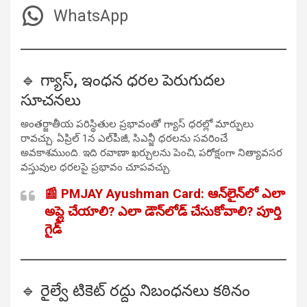
WhatsApp
🔹 గ్యాస్, ఇంధన ధరల పెరుగుదల
సూచనలు
అంతర్జాతీయ పరిస్థితుల ప్రభావంతో గ్యాస్ ధరల్లో మార్పులు
రావచ్చు. ఏప్రిల్ 1న ఎల్‌పీజీ, సిఎన్జీ ధరలను సవరించే
అవకాశముంది. ఇది రవాణా ఖర్చులను పెంచి, పరోక్షంగా నిత్యావసర
వస్తువుల ధరలపై ప్రభావం చూపవచ్చు.
📰 PMJAY Ayushman Card: ఆన్‌లైన్‌లో ఎలా
అప్లై చేయాలి? ఎలా డౌన్‌లోడ్ చేసుకోవాలి? పూర్తి
గైడ్
🔹 రైల్వే టికెట్ రద్దు నిబంధనలు కఠినం