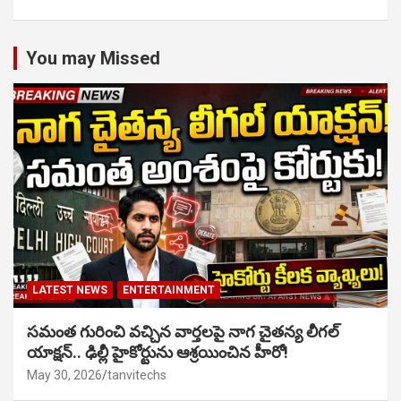
You may Missed
LATEST NEWS
ENTERTAINMENT
సమంత గురించి వచ్చిన వార్తలపై నాగ చైతన్య లీగల్
యాక్షన్.. ఢిల్లీ హైకోర్టును ఆశ్రయించిన హీరో!
May 30, 2026
tanvitechs