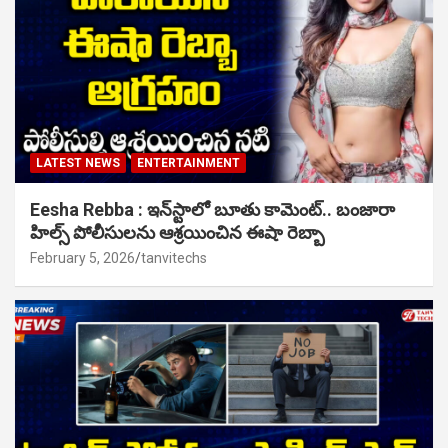
LATEST NEWS
ENTERTAINMENT
Eesha Rebba : ఇన్‌స్టాలో బూతు కామెంట్.. బంజారా
హిల్స్ పోలీసులను ఆశ్రయించిన ఈషా రెబ్బా
February 5, 2026
tanvitechs