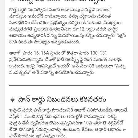
కొత్త ఆర్థిక సంవత్సరం నుంచి ఆదాయపు పన్ను విధానంలో
మార్పులు అమల్లోకి రానున్నాయి. పన్ను చట్టాలను మరింత
సులభతరం చేసే దిశగా ప్రభుత్వం చర్యలు తీసుకుంది. ముఖ్యంగా
మధ్యతరగతి ప్రజలకు ఊరటనిస్తూ, రూ.12 లక్షల వరకు వార్షిక
ఆదాయం ఉన్నవారికి పన్ను మినహాయింపు కల్పించనున్నారు. సెక్షన్
87A కింద ఈ సౌలభ్యం ఇవ్వబడుతుంది.
అలాగే, ఫారం 16, 16A స్థానంలో కొత్తగా ఫారం 130, 131
ప్రవేశపెడుతున్నారు. దీంతో ఐటీ రిటర్న్స్ ఫైలింగ్ మరింత సులభం
కానుంది. ఇకపై “అసెస్మెంట్ ఇయర్” అనే పదానికి బదులుగా “పన్ను
సంవత్సరం” అనే పదాన్ని ఉపయోగించనున్నారు.
🔹 పాన్ కార్డు నిబంధనలు కఠినతరం
ఇప్పటి వరకు పాన్ కార్డు పొందడానికి ఆధార్ సరిపోతుండేది. అయితే,
ఏప్రిల్ 1 నుంచి కొత్త నిబంధనలు అమల్లోకి రానున్నాయి. ఇకపై
పుట్టిన తేదీ ధృవీకరణ కోసం తప్పనిసరిగా 10వ తరగతి సర్టిఫికేట్
లేదా పాస్‌పోర్ట్ సమర్పించాల్సి ఉంటుంది. కేవలం ఆధార్ ఆధారంగా
పాన్ పొందడం ఇక సాధ్యం కాదు.