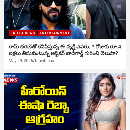
LATEST NEWS
ENTERTAINMENT
రామ్ చరణ్‌తో కనిపిస్తున్న ఈ వ్యక్తి ఎవరు..? రోజుకు రూ.4
లక్షలు తీసుకుంటున్న ఆఫ్రికన్ బాడీగార్డ్ గురించి తెలుసా?
May 29, 2026
tanvitechs