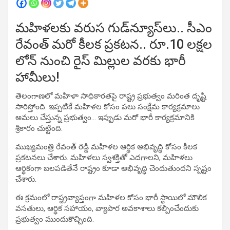
మహిళలకు వరుస గుడ్‌న్యూస్‌లు.. సీఎం
రేవంత్ మరో కీలక ప్రకటన.. రూ.10 లక్షల
లోన్ నుంచి రైస్ మిల్లుల వరకు భారీ
హామీలు!
తెలంగాణలో మహిళా సాధికారతపై రాష్ట్ర ప్రభుత్వం మరింత దృష్టి
సారిస్తోంది. ఇప్పటికే మహిళల కోసం పలు సంక్షేమ కార్యక్రమాలు
అమలు చేస్తున్న ప్రభుత్వం… ఇప్పుడు మరో భారీ కార్యక్రమానికి
శ్రీకారం చుట్టింది.
ముఖ్యమంత్రి రేవంత్ రెడ్డి మహిళల ఆర్థిక అభివృద్ధి కోసం కీలక
ప్రకటనలు చేశారు. మహిళలు స్వశక్తితో ఎదగాలని, మహిళలు
ఆర్థికంగా బలపడితేనే రాష్ట్రం కూడా అభివృద్ధి చెందుతుందని స్పష్టం
చేశారు.
ఈ క్రమంలో రాష్ట్రవ్యాప్తంగా మహిళల కోసం భారీ స్థాయిలో మౌలిక
వసతులు, ఆర్థిక సహాయం, వ్యాపార అవకాశాలు కల్పించేందుకు
ప్రభుత్వం ముందుకొచ్చింది.