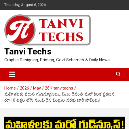
Skip
Thursday, August 6, 2026
to
content
Tanvi Techs
Graphic Designing, Printing, Govt Schemes & Daily News
Home
2026
May
26
tanvitechs
మహిళలకు వరుస గుడ్‌న్యూస్‌లు.. సీఎం రేవంత్ మరో కీలక ప్రకటన..
రూ.10 లక్షల లోన్ నుంచి రైస్ మిల్లుల వరకు భారీ హామీలు!