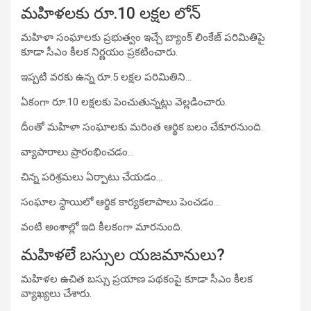
మహిళలకు రూ.10 లక్షల లోన్
మహిళా సంఘాలకు ప్రభుత్వం ఇచ్చే బ్యాంక్ లింకేజ్ పరిమితిపై
కూడా సీఎం కీలక నిర్ణయం ప్రకటించారు.
ఇప్పటి వరకు ఉన్న రూ.5 లక్షల పరిమితిని…
ఏకంగా రూ.10 లక్షలకు పెంచుతున్నట్లు వెల్లడించారు.
దీంతో మహిళా సంఘాలకు మరింత ఆర్థిక బలం చేకూరనుంది.
వ్యాపారాలు ప్రారంభించడం…
చిన్న పరిశ్రమలు ఏర్పాటు చేయడం…
సంఘాల స్థాయిలో ఆర్థిక కార్యకలాపాలు పెంచడం…
వంటి అంశాల్లో ఇది కీలకంగా మారనుంది.
మహిళలే బస్సుల యజమానులు?
మహిళల ఉచిత బస్సు ప్రయాణ పథకంపై కూడా సీఎం కీలక
వ్యాఖ్యలు చేశారు.