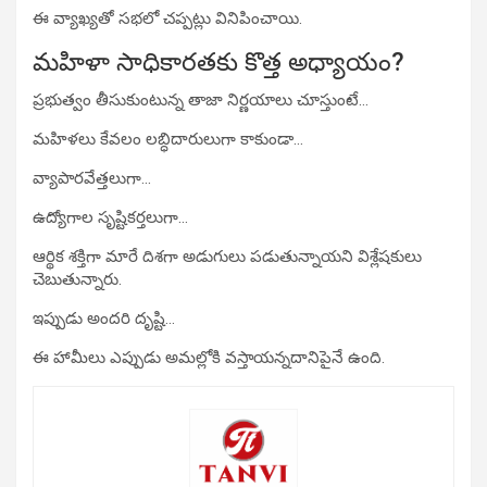
ఈ వ్యాఖ్యతో సభలో చప్పట్లు వినిపించాయి.
మహిళా సాధికారతకు కొత్త అధ్యాయం?
ప్రభుత్వం తీసుకుంటున్న తాజా నిర్ణయాలు చూస్తుంటే…
మహిళలు కేవలం లబ్ధిదారులుగా కాకుండా…
వ్యాపారవేత్తలుగా…
ఉద్యోగాల సృష్టికర్తలుగా…
ఆర్థిక శక్తిగా మారే దిశగా అడుగులు పడుతున్నాయని విశ్లేషకులు
చెబుతున్నారు.
ఇప్పుడు అందరి దృష్టి…
ఈ హామీలు ఎప్పుడు అమల్లోకి వస్తాయన్నదానిపైనే ఉంది.