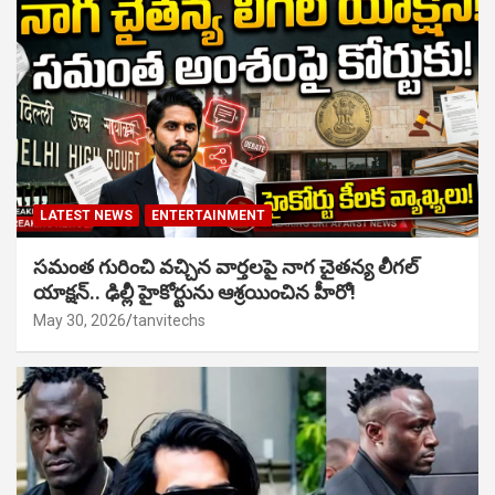
LATEST NEWS
ENTERTAINMENT
సమంత గురించి వచ్చిన వార్తలపై నాగ చైతన్య లీగల్
యాక్షన్.. ఢిల్లీ హైకోర్టును ఆశ్రయించిన హీరో!
May 30, 2026
tanvitechs