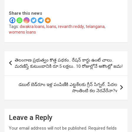
Share this news
Tags:
dwakra loans
,
loans
,
revanth reddy
,
telangana
,
womens loans
Post
తెలంగాణ ప్రభుత్వం కొత్త పథకం.. రేషన్ కార్డు ఉంటే చాలు..
navigation
మరణిస్తే కుటుంబానికి రూ.5 లక్షలు.. 10 రోజుల్లోనే అకౌంట్లో జమ!
డబుల్ బెడ్‌రూం ఇళ్ల పంపిణీకి ఎట్టకేలకు గ్రీన్ సిగ్నల్.. పేదల
సొంతింటి కల నెరవేరేనా?v
Leave a Reply
Your email address will not be published.
Required fields