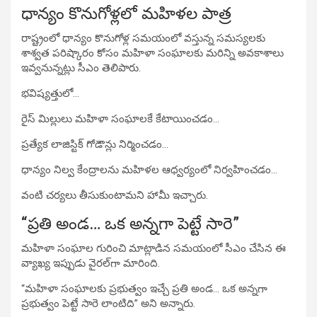
ధాన్యం కొనుగోళ్లలో మహిళల పాత్ర
రాష్ట్రంలో ధాన్యం కొనుగోళ్ల సమయంలో వస్తున్న సమస్యలకు
శాశ్వత పరిష్కారం కోసం మహిళా సంఘాలకు మరిన్ని అవకాశాలు
ఇవ్వనున్నట్లు సీఎం తెలిపారు.
భవిష్యత్తులో…
రైస్ మిల్లులు మహిళా సంఘాలకే కేటాయించడం…
ప్రత్యేక లాజిస్టిక్ గోడౌన్లు నిర్మించడం…
ధాన్యం నిల్వ కేంద్రాలను మహిళల ఆధ్వర్యంలో నిర్వహించడం…
వంటి చర్యలు తీసుకుంటామని హామీ ఇచ్చారు.
“ప్రతి అండ… ఒక అన్నగా పెట్టే సారె”
మహిళా సంఘాల గురించి మాట్లాడిన సమయంలో సీఎం చేసిన ఈ
వ్యాఖ్య ఇప్పుడు వైరల్‌గా మారింది.
“మహిళా సంఘాలకు ప్రభుత్వం ఇచ్చే ప్రతి అండ… ఒక అన్నగా
ప్రభుత్వం పెట్టే సారె లాంటిది” అని అన్నారు.