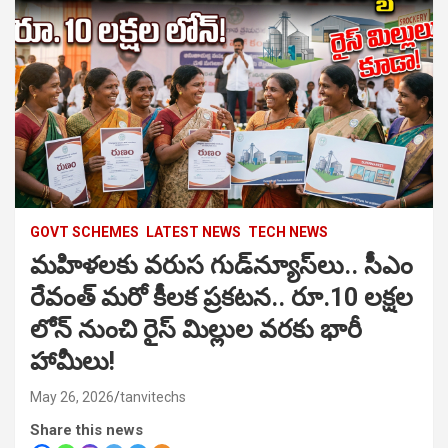
GOVT SCHEMES
LATEST NEWS
TECH NEWS
మహిళలకు వరుస గుడ్‌న్యూస్‌లు.. సీఎం
రేవంత్ మరో కీలక ప్రకటన.. రూ.10 లక్షల
లోన్ నుంచి రైస్ మిల్లుల వరకు భారీ
హామీలు!
May 26, 2026
tanvitechs
Share this news