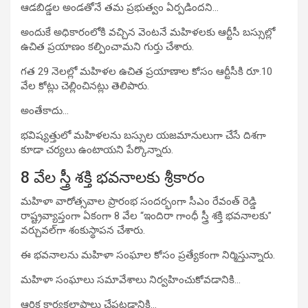
ఆడబిడ్డల అండతోనే తమ ప్రభుత్వం ఏర్పడిందని…
అందుకే అధికారంలోకి వచ్చిన వెంటనే మహిళలకు ఆర్టీసీ బస్సుల్లో
ఉచిత ప్రయాణం కల్పించామని గుర్తు చేశారు.
గత 29 నెలల్లో మహిళల ఉచిత ప్రయాణాల కోసం ఆర్టీసీకి రూ.10
వేల కోట్లు చెల్లించినట్లు తెలిపారు.
అంతేకాదు…
భవిష్యత్తులో మహిళలను బస్సుల యజమానులుగా చేసే దిశగా
కూడా చర్యలు ఉంటాయని పేర్కొన్నారు.
8 వేల స్త్రీ శక్తి భవనాలకు శ్రీకారం
మహిళా వారోత్సవాల ప్రారంభ సందర్భంగా సీఎం రేవంత్ రెడ్డి
రాష్ట్రవ్యాప్తంగా ఏకంగా 8 వేల “ఇందిరా గాంధీ స్త్రీ శక్తి భవనాలకు”
వర్చువల్‌గా శంకుస్థాపన చేశారు.
ఈ భవనాలను మహిళా సంఘాల కోసం ప్రత్యేకంగా నిర్మిస్తున్నారు.
మహిళా సంఘాలు సమావేశాలు నిర్వహించుకోవడానికి…
ఆర్థిక కార్యకలాపాలు చేపట్టడానికి…