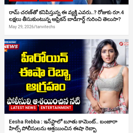
రామ్ చరణ్‌తో కనిపిస్తున్న ఈ వ్యక్తి ఎవరు..? రోజుకు రూ.4
లక్షలు తీసుకుంటున్న ఆఫ్రికన్ బాడీగార్డ్ గురించి తెలుసా?
May 29, 2026
tanvitechs
LATEST NEWS
ENTERTAINMENT
Eesha Rebba : ఇన్‌స్టాలో బూతు కామెంట్.. బంజారా
హిల్స్ పోలీసులను ఆశ్రయించిన ఈషా రెబ్బా