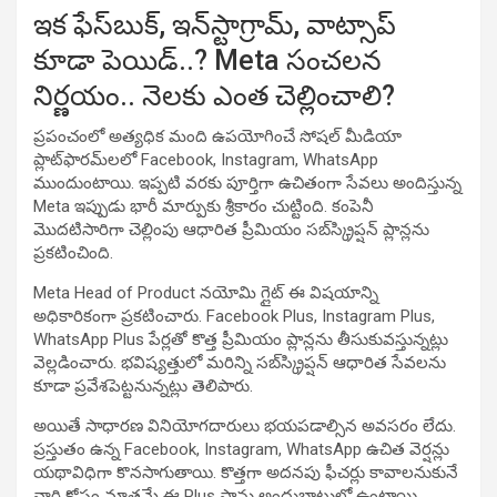
ఇక ఫేస్‌బుక్, ఇన్‌స్టాగ్రామ్, వాట్సాప్
కూడా పెయిడ్..? Meta సంచలన
నిర్ణయం.. నెలకు ఎంత చెల్లించాలి?
ప్రపంచంలో అత్యధిక మంది ఉపయోగించే సోషల్ మీడియా
ప్లాట్‌ఫారమ్‌లలో Facebook, Instagram, WhatsApp
ముందుంటాయి. ఇప్పటి వరకు పూర్తిగా ఉచితంగా సేవలు అందిస్తున్న
Meta ఇప్పుడు భారీ మార్పుకు శ్రీకారం చుట్టింది. కంపెనీ
మొదటిసారిగా చెల్లింపు ఆధారిత ప్రీమియం సబ్‌స్క్రిప్షన్ ప్లాన్లను
ప్రకటించింది.
Meta Head of Product నయోమి గ్లైట్ ఈ విషయాన్ని
అధికారికంగా ప్రకటించారు. Facebook Plus, Instagram Plus,
WhatsApp Plus పేర్లతో కొత్త ప్రీమియం ప్లాన్లను తీసుకువస్తున్నట్లు
వెల్లడించారు. భవిష్యత్తులో మరిన్ని సబ్‌స్క్రిప్షన్ ఆధారిత సేవలను
కూడా ప్రవేశపెట్టనున్నట్లు తెలిపారు.
అయితే సాధారణ వినియోగదారులు భయపడాల్సిన అవసరం లేదు.
ప్రస్తుతం ఉన్న Facebook, Instagram, WhatsApp ఉచిత వెర్షన్లు
యథావిధిగా కొనసాగుతాయి. కొత్తగా అదనపు ఫీచర్లు కావాలనుకునే
వారి కోసం మాత్రమే ఈ Plus ప్లాన్లు అందుబాటులో ఉంటాయి.