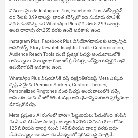
వివరాల ప్రకారం Instagram Plus, Facebook Plus సబ్‌స్క్రిప్షన్
ధర నెలకు 3.99 డాలర్లు. భారత కరెన్సీలో ఇది సుమారు రూ.340
వరకు ఉండొచ్చు. ఇక WhatsApp Plus ధర నెలకు 2.99 డాలర్లు
అంటే దాదాపు రూ.255 వరకు ఉండే అవకాశం ఉంది.
Instagram Plus, Facebook Plus వినియోగదారులకు అడ్వాన్స్‌డ్
అనలిటిక్స్, Story Rewatch Insights, Profile Customisation,
Audience Reach Tools వంటి ప్రత్యేక ఫీచర్లు అందుబాటులోకి
రానున్నాయి. ముఖ్యంగా కంటెంట్ క్రియేటర్లు, ఇన్‌ఫ్లూయెన్సర్లకు ఇవి
ఉపయోగపడే అవకాశం ఉంది.
WhatsApp Plus విషయానికి వస్తే వ్యక్తిగతీకరణపై Meta ఎక్కువ
దృష్టి పెట్టింది. Premium Stickers, Custom Themes,
Personalized Ringtones వంటి ఫీచర్లు అందుబాటులోకి వచ్చే
అవకాశం ఉంది. దీంతో WhatsApp అనుభవాన్ని మరింత ప్రత్యేకంగా
మార్చుకోవచ్చు.
Meta ప్రస్తుతం AI రంగంలో భారీగా పెట్టుబడులు పెడుతోంది. కంపెనీ
ఈ ఏడాది AI డేటా సెంటర్లు, టెక్నాలజీ మౌలిక సదుపాయాల కోసం
125 బిలియన్ డాలర్ల నుంచి 145 బిలియన్ డాలర్ల వరకు ఖర్చు
చేయనున్నట్లు అంచనా. ఈ నేపథ్యంలో ప్రకటనలపై మాత్రమే