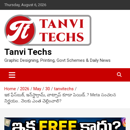
Skip
Thursday, August 6, 2026
to
content
Tanvi Techs
Graphic Designing, Printing, Govt Schemes & Daily News
Home
2026
May
30
tanvitechs
ఇక ఫేస్‌బుక్, ఇన్‌స్టాగ్రామ్, వాట్సాప్ కూడా పెయిడ్..? Meta సంచలన
నిర్ణయం.. నెలకు ఎంత చెల్లించాలి?