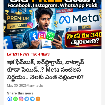
LATEST NEWS
TECH NEWS
ఇక ఫేస్‌బుక్, ఇన్‌స్టాగ్రామ్, వాట్సాప్
కూడా పెయిడ్..? Meta సంచలన
నిర్ణయం.. నెలకు ఎంత చెల్లించాలి?
May 30, 2026
tanvitechs
Share this news