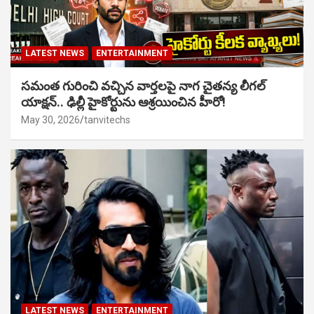
LATEST NEWS
ENTERTAINMENT
సమంత గురించి వచ్చిన వార్తలపై నాగ చైతన్య లీగల్
యాక్షన్.. ఢిల్లీ హైకోర్టును ఆశ్రయించిన హీరో!
May 30, 2026
tanvitechs
LATEST NEWS
ENTERTAINMENT