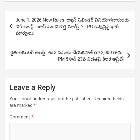
Post
June 1, 2026 New Rules: గ్యాస్ సిలిండర్ వినియోగదారులకు
navigation
బిగ్ అలర్ట్.. జూన్ నుంచి కొత్త రూల్స్..? LPG కనెక్షన్లపై భారీ
మార్పులు!
రైతులకు బిగ్ అలర్ట్.. ఈ 3 పనులు చేయకపోతే రూ.2,000 రాదు..
PM కిసాన్ 23వ విడతపై కీలక అప్డేట్!
Leave a Reply
Your email address will not be published.
Required fields
are marked
*
Comment
*