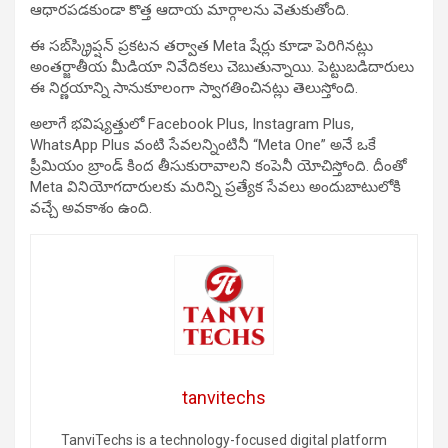
ఆధారపడకుండా కొత్త ఆదాయ మార్గాలను వెతుకుతోంది.
ఈ సబ్‌స్క్రిప్షన్ ప్రకటన తర్వాత Meta షేర్లు కూడా పెరిగినట్లు
అంతర్జాతీయ మీడియా నివేదికలు చెబుతున్నాయి. పెట్టుబడిదారులు
ఈ నిర్ణయాన్ని సానుకూలంగా స్వాగతించినట్లు తెలుస్తోంది.
అలాగే భవిష్యత్తులో Facebook Plus, Instagram Plus,
WhatsApp Plus వంటి సేవలన్నింటినీ “Meta One” అనే ఒకే
ప్రీమియం బ్రాండ్ కింద తీసుకురావాలని కంపెనీ యోచిస్తోంది. దీంతో
Meta వినియోగదారులకు మరిన్ని ప్రత్యేక సేవలు అందుబాటులోకి
వచ్చే అవకాశం ఉంది.
tanvitechs
TanviTechs is a technology-focused digital platform