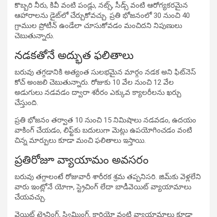
కొబ్బరి నీరు, కివీ వంటి పండ్లు, నట్స్, సీడ్స్ వంటి ఆరోగ్యకరమైన
ఆహారాలను డైట్‌లో చేర్చుకోవచ్చు. ప్రతి భోజనంలో 30 నుంచి 40
గ్రాముల ప్రోటీన్ ఉండేలా చూసుకోవడం మంచిదని నిపుణులు
చెబుతున్నారు.
నడకతోనే అద్భుత ఫలితాలు
బరువు తగ్గడానికి అత్యంత సులభమైన మార్గం నడక అని ఫిట్‌నెస్
కోచ్ అంజలి చెబుతున్నారు. రోజుకు 10 వేల నుంచి 12 వేల
అడుగులు నడవడం ద్వారా శరీరం ఎక్కువ క్యాలరీలను ఖర్చు
చేస్తుంది.
ప్రతి భోజనం తర్వాత 10 నుంచి 15 నిమిషాలు నడవడం, ఉదయం
వాకింగ్ చేయడం, లిఫ్ట్‌కు బదులుగా మెట్లు ఉపయోగించడం వంటి
చిన్న మార్పులు కూడా మంచి ఫలితాలు ఇస్తాయి.
ప్రతిరోజూ వ్యాయామం అవసరం
బరువు తగ్గాలంటే రోజువారీ శారీరక శ్రమ తప్పనిసరి. జిమ్‌కు వెళ్లలేని
వారు ఇంట్లోనే యోగా, స్ట్రెచింగ్ లేదా బాడీవెయిట్ వ్యాయామాలు
చేయవచ్చు.
వెయిట్ ట్రైనింగ్, స్విమ్మింగ్, కార్డియో వంటి వ్యాయామాలు కూడా