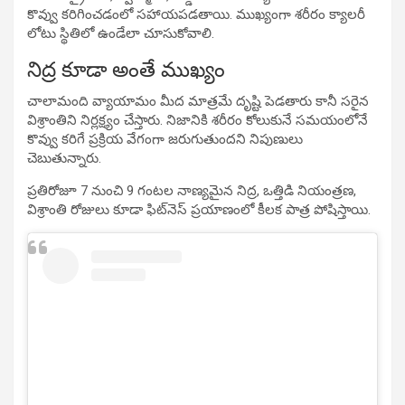
కొవ్వు కరిగించడంలో సహాయపడతాయి. ముఖ్యంగా శరీరం క్యాలరీ
లోటు స్థితిలో ఉండేలా చూసుకోవాలి.
నిద్ర కూడా అంతే ముఖ్యం
చాలామంది వ్యాయామం మీద మాత్రమే దృష్టి పెడతారు కానీ సరైన
విశ్రాంతిని నిర్లక్ష్యం చేస్తారు. నిజానికి శరీరం కోలుకునే సమయంలోనే
కొవ్వు కరిగే ప్రక్రియ వేగంగా జరుగుతుందని నిపుణులు
చెబుతున్నారు.
ప్రతిరోజూ 7 నుంచి 9 గంటల నాణ్యమైన నిద్ర, ఒత్తిడి నియంత్రణ,
విశ్రాంతి రోజులు కూడా ఫిట్‌నెస్ ప్రయాణంలో కీలక పాత్ర పోషిస్తాయి.