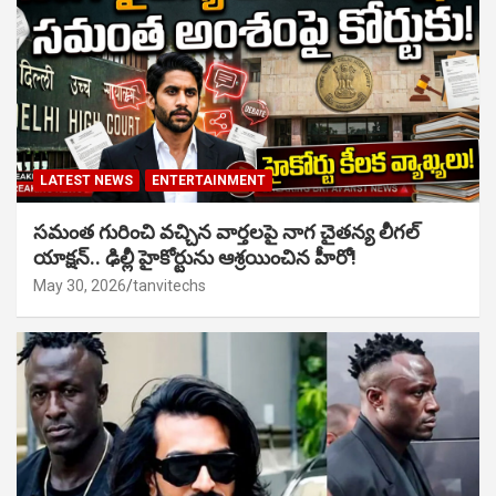
LATEST NEWS
ENTERTAINMENT
సమంత గురించి వచ్చిన వార్తలపై నాగ చైతన్య లీగల్
యాక్షన్.. ఢిల్లీ హైకోర్టును ఆశ్రయించిన హీరో!
May 30, 2026
tanvitechs