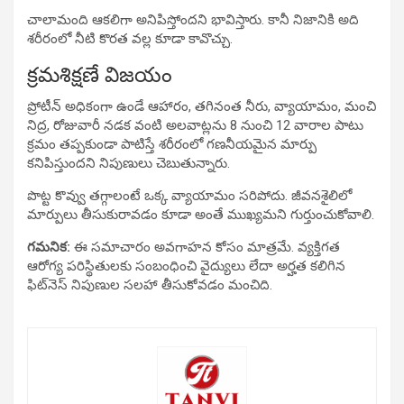
చాలామంది ఆకలిగా అనిపిస్తోందని భావిస్తారు. కానీ నిజానికి అది
శరీరంలో నీటి కొరత వల్ల కూడా కావొచ్చు.
క్రమశిక్షణే విజయం
ప్రోటీన్ అధికంగా ఉండే ఆహారం, తగినంత నీరు, వ్యాయామం, మంచి
నిద్ర, రోజువారీ నడక వంటి అలవాట్లను 8 నుంచి 12 వారాల పాటు
క్రమం తప్పకుండా పాటిస్తే శరీరంలో గణనీయమైన మార్పు
కనిపిస్తుందని నిపుణులు చెబుతున్నారు.
పొట్ట కొవ్వు తగ్గాలంటే ఒక్క వ్యాయామం సరిపోదు. జీవనశైలిలో
మార్పులు తీసుకురావడం కూడా అంతే ముఖ్యమని గుర్తుంచుకోవాలి.
గమనిక:
ఈ సమాచారం అవగాహన కోసం మాత్రమే. వ్యక్తిగత
ఆరోగ్య పరిస్థితులకు సంబంధించి వైద్యులు లేదా అర్హత కలిగిన
ఫిట్‌నెస్ నిపుణుల సలహా తీసుకోవడం మంచిది.