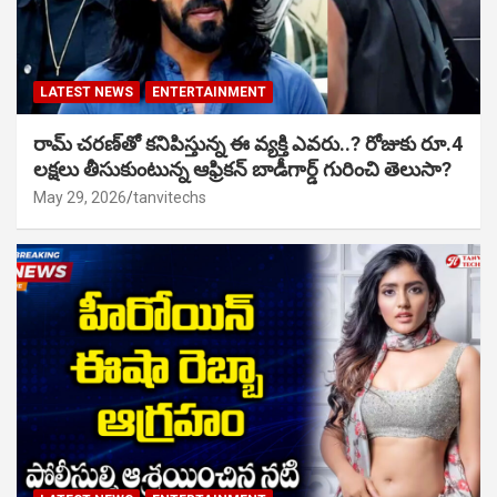
LATEST NEWS
ENTERTAINMENT
రామ్ చరణ్‌తో కనిపిస్తున్న ఈ వ్యక్తి ఎవరు..? రోజుకు రూ.4
లక్షలు తీసుకుంటున్న ఆఫ్రికన్ బాడీగార్డ్ గురించి తెలుసా?
May 29, 2026
tanvitechs