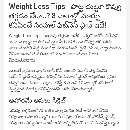
Weight Loss Tips : పొట్ట చుట్టూ కొవ్వు
తగ్గడం లేదా..? 8 వారాల్లో మార్పు
కనిపించే సింపుల్ ఫిట్‌నెస్ ప్లాన్ ఇదే!
Weight Loss Tips : బరువు తగ్గడం అనేది ఒక్కరోజులో జరిగే పని
కాదు. ముఖ్యంగా పొట్ట చుట్టూ పేరుకుపోయిన కొవ్వు తగ్గించడం
చాలా మందికి పెద్ద సవాల్‌గా మారుతుంది. డైట్ చేసినా, వ్యాయామం
చేసినా ఆశించిన ఫలితం కనిపించక చాలామంది నిరాశ
చెందుతుంటారు.
అయితే ప్రముఖ ఫ్యాట్ లాస్ కోచ్ అంజలి సచాన్ వెల్లడించిన
ఫిట్‌నెస్ ప్లాన్ ఇప్పుడు సోషల్ మీడియాలో వైరల్ అవుతోంది. క్రమం
తప్పకుండా ఈ అలవాట్లు పాటిస్తే 8 నుంచి 12 వారాల్లో శరీరంలో
స్పష్టమైన మార్పు కనిపిస్తుందని ఆమె చెబుతున్నారు.
ఆహారమే అసలు సీక్రెట్
బరువు తగ్గడంలో 70 శాతం పాత్ర మనం తినే ఆహారానిదేనని
నిపుణులు చెబుతున్నారు. అందుకే ప్రతి భోజనంలో ప్రోటీన్, ఫైబర్,
పోషకాలు ఎక్కువగా ఉండే ఆహారాన్ని తీసుకోవాలని సూచిస్తున్నారు.