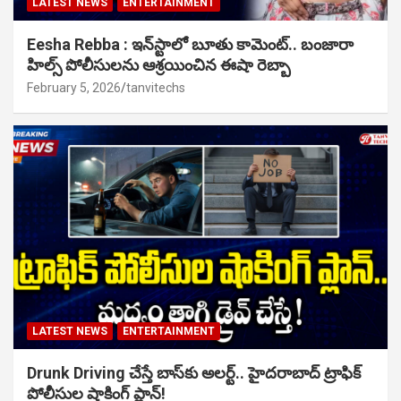
LATEST NEWS
ENTERTAINMENT
Eesha Rebba : ఇన్‌స్టాలో బూతు కామెంట్.. బంజారా
హిల్స్ పోలీసులను ఆశ్రయించిన ఈషా రెబ్బా
February 5, 2026
tanvitechs
LATEST NEWS
ENTERTAINMENT
Drunk Driving చేస్తే బాస్‌కు అలర్ట్.. హైదరాబాద్ ట్రాఫిక్
పోలీసుల షాకింగ్ ప్లాన్!