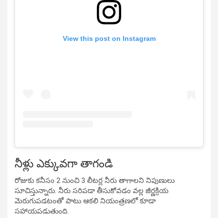
View this post on Instagram
నీళ్లు ఎక్కువగా తాగండి
రోజుకు కనీసం 2 నుంచి 3 లీటర్ల నీరు తాగాలని నిపుణులు
సూచిస్తున్నారు. నీరు సరిపడా తీసుకోవడం వల్ల జీర్ణక్రియ
మెరుగుపడటంతో పాటు ఆకలి నియంత్రణలో కూడా
సహాయపడుతుంది.