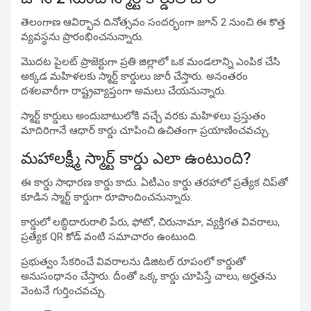
తెలంగాణ ఆవిర్భావ దినోత్సవం సందర్భంగా జూన్ 2 నుంచి ఈ కొత్త
వ్యవస్థను ప్రారంభించనున్నారు.
మొదట పైలట్ ప్రాజెక్టుగా ప్రతి జిల్లాలో ఒక మండలాన్ని ఎంపిక చేసి
అక్కడ మహిళలకు స్మార్ట్ కార్డులు జారీ చేస్తారు. అనంతరం
దశలవారీగా రాష్ట్రవ్యాప్తంగా అమలు చేయనున్నారు.
స్మార్ట్ కార్డులు అందుబాటులోకి వచ్చే వరకు మహిళలు ప్రస్తుతం
మాదిరిగానే ఆధార్ కార్డు చూపించి ఉచితంగా ప్రయాణించవచ్చు.
మహాలక్ష్మీ స్మార్ట్ కార్డు ఎలా ఉంటుంది?
ఈ కార్డు సాధారణ కార్డు కాదు. ఏటీఎం కార్డు తరహాలో ప్రత్యేక చిప్‌తో
కూడిన స్మార్ట్ కార్డుగా రూపొందించనున్నారు.
కార్డులో లబ్ధిదారురాలి పేరు, ఫోటో, చిరునామా, వ్యక్తిగత వివరాలు,
ప్రత్యేక QR కోడ్ వంటి సమాచారం ఉంటుంది.
ప్రభుత్వం సేకరించే వివరాలను డిజిటల్ రూపంలో కార్డుతో
అనుసంధానం చేస్తారు. దీంతో ఒక్క కార్డు చూపిస్తే చాలు, అర్హతను
వెంటనే గుర్తించవచ్చు.