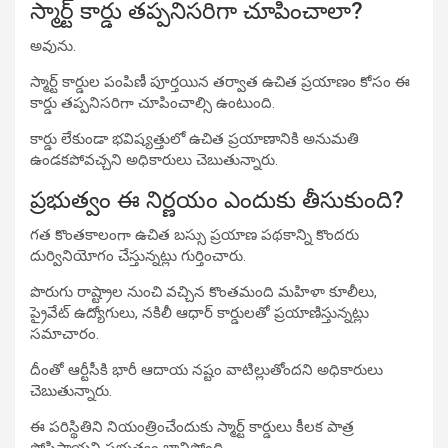
స్మార్ట్ కార్డు తప్పనిసరిగా చూపించాలా?
అవును.
స్మార్ట్ కార్డుల పంపిణీ పూర్తయిన తర్వాత ఉచిత ప్రయాణం కోసం ఈ
కార్డు తప్పనిసరిగా చూపించాల్సి ఉంటుంది.
కార్డు లేకుండా భవిష్యత్తులో ఉచిత ప్రయాణానికి అనుమతి
ఉండకపోవచ్చని అధికారులు చెబుతున్నారు.
ప్రభుత్వం ఈ నిర్ణయం ఎందుకు తీసుకుంది?
గత కొంతకాలంగా ఉచిత బస్సు ప్రయాణ పథకాన్ని కొందరు
దుర్వినియోగం చేస్తున్నట్లు గుర్తించారు.
పొరుగు రాష్ట్రాల నుంచి వచ్చిన కొంతమంది మహిళా కూలీలు,
ప్రైవేట్ ఉద్యోగులు, నకిలీ ఆధార్ కార్డులతో ప్రయాణిస్తున్నట్లు
సమాచారం.
దీంతో ఆర్టీసీకి భారీ ఆదాయ నష్టం వాటిల్లుతోందని అధికారులు
చెబుతున్నారు.
ఈ పరిస్థితిని నియంత్రించేందుకు స్మార్ట్ కార్డులు కీలక పాత్ర
పోషిస్తాయని ప్రభుత్వం భావిస్తోంది.