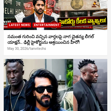
LATEST NEWS
ENTERTAINMENT
సమంత గురించి వచ్చిన వార్తలపై నాగ చైతన్య లీగల్
యాక్షన్.. ఢిల్లీ హైకోర్టును ఆశ్రయించిన హీరో!
May 30, 2026
tanvitechs