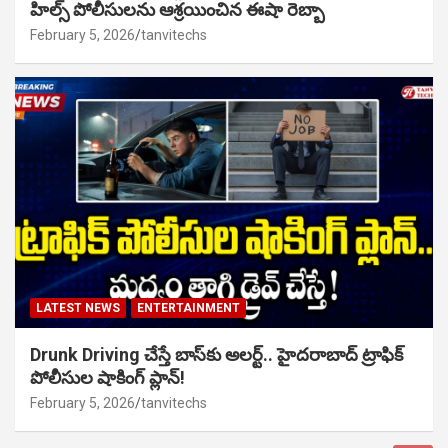
హిల్స్ పోలీసులను ఆశ్రయించిన ఈషా రెబ్బా
February 5, 2026
tanvitechs
LATEST NEWS
ENTERTAINMENT
Drunk Driving చేస్తే బాస్‌కు అలర్ట్.. హైదరాబాద్ ట్రాఫిక్
పోలీసుల షాకింగ్ ప్లాన్!
February 5, 2026
tanvitechs