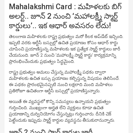
Mahalakshmi Card : మహిళలకు బిగ్
అలర్ట్.. జూన్ 2 నుంచి ‘మహాలక్ష్మీ స్మార్ట్
కార్డులు’.. ఇక ఆధార్ అవసరం లేదు!
తెలంగాణ మహిళలకు రాష్ట్ర ప్రభుత్వం మరో కీలక అప్‌డేట్ ఇచ్చింది.
ఇప్పటి వరకు ఆర్టీసీ బస్సుల్లో ఉచిత ప్రయాణం కోసం ఆధార్ కార్డు
చూపించి ప్రయాణిస్తున్న మహిళలకు ఇక ప్రత్యేక స్మార్ట్ కార్డులు జారీ
చేయనుంది. జూన్ 2 నుంచి ‘మహాలక్ష్మీ స్మార్ట్ కార్డు’ కార్యక్రమాన్ని
ప్రారంభించేందుకు ప్రభుత్వం సిద్ధమైంది.
రాష్ట్ర ప్రభుత్వం అమలు చేస్తున్న మహాలక్ష్మీ పథకం ద్వారా
మహిళలకు ఉచిత బస్సు ప్రయాణం కల్పిస్తున్న విషయం తెలిసిందే.
ఈ పథకం ప్రారంభమైనప్పటి నుంచి లక్షలాది మంది మహిళలు
ప్రతిరోజూ ఉచితంగా ఆర్టీసీ బస్సుల్లో ప్రయాణిస్తున్నారు.
అయితే ఈ వ్యవస్థలో కొన్ని సమస్యలు ఉన్నాయని ప్రభుత్వం
గుర్తించింది. ముఖ్యంగా అర్హత లేని వ్యక్తులు కూడా ఉచిత
ప్రయాణాన్ని దుర్వినియోగం చేస్తున్నట్లు గుర్తించారు. దీనికి చెక్
పెట్టేందుకు ఇప్పుడు స్మార్ట్ కార్డుల వ్యవస్థను తీసుకురానున్నారు.
జూన్ 2 నుంచి స్మార్ట్ కార్డుల జారీ