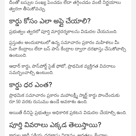
దీంతో బస్సుల సంఖ్య పెంచడం లేదా తగ్గించడం వంటి నిర్ణయాలు
త్వరగా తీసుకోవచ్చు.
కార్డు కోసం ఎలా అప్లై చేయాలి?
ప్రభుత్వం త్వరలో పూర్తి మార్గదర్శకాలను విడుదల చేయనుంది.
ప్రస్తుతం అందుబాటులో ఉన్న సమాచారం ప్రకారం మహిళలు మీ
సేవా కేంద్రాలు లేదా బస్ పాస్ కేంద్రాల ద్వారా దరఖాస్తు చేసుకోవాల్సి
ఉంటుంది.
ఆధార్ కార్డు, పాస్‌పోర్ట్ సైజ్ ఫోటో, ప్రాథమిక వ్యక్తిగత వివరాలు
సమర్పించాల్సి ఉంటుంది.
కార్డు ధర ఎంత?
ప్రాథమిక సమాచారం ప్రకారం మహాలక్ష్మీ స్మార్ట్ కార్డు పొందేందుకు
రూ.50 వరకు రుసుము ఉండే అవకాశం ఉంది.
అయితే దీనిపై ప్రభుత్వం అధికారిక ప్రకటన విడుదల చేయాల్సి ఉంది.
పూర్తి వివరాలు ఎక్కడ తెలుస్తాయి?
కార్డుల జారీ ప్రక్రియ, దరఖాస్తు విధానం, అర్హతలు, కేంద్రాల