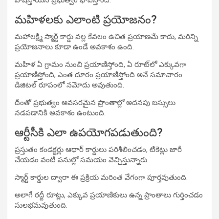
మహిళలకు ఎలాంటి ప్రయోజనం?
మహాలక్ష్మీ స్మార్ట్ కార్డు వల్ల కేవలం ఉచిత ప్రయాణమే కాదు, మరిన్ని
ప్రయోజనాలు కూడా ఉండే అవకాశం ఉంది.
మహిళ ఏ గ్రామం నుంచి ప్రయాణిస్తోంది, ఏ రూట్‌లో ఎక్కువగా
ప్రయాణిస్తోంది, ఎంత దూరం ప్రయాణిస్తోంది అనే సమాచారం
డిజిటల్ రూపంలో నమోదు అవుతుంది.
దీంతో ప్రభుత్వం అవసరమైన ప్రాంతాల్లో అదనపు బస్సులు
నడపడానికి అవకాశం ఉంటుంది.
ఆర్టీసీకి ఎలా ఉపయోగపడుతుంది?
ప్రస్తుతం కండక్టర్లు ఆధార్ కార్డులు పరిశీలించడం, టికెట్లు జారీ
చేయడం వంటి పనుల్లో సమయం వెచ్చిస్తున్నారు.
స్మార్ట్ కార్డుల ద్వారా ఈ ప్రక్రియ మరింత వేగంగా పూర్తవుతుంది.
అలాగే రద్దీ రూట్లు, ఎక్కువ ప్రయాణికులు ఉన్న ప్రాంతాలు గుర్తించడం
సులభమవుతుంది.