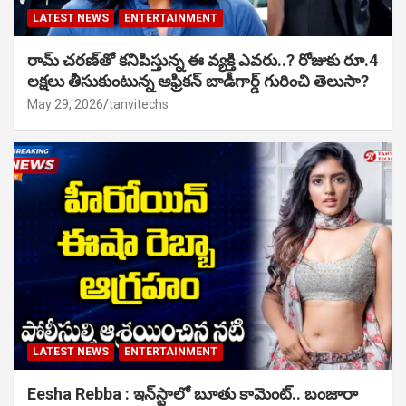
LATEST NEWS
ENTERTAINMENT
రామ్ చరణ్‌తో కనిపిస్తున్న ఈ వ్యక్తి ఎవరు..? రోజుకు రూ.4
లక్షలు తీసుకుంటున్న ఆఫ్రికన్ బాడీగార్డ్ గురించి తెలుసా?
May 29, 2026
tanvitechs
LATEST NEWS
ENTERTAINMENT
Eesha Rebba : ఇన్‌స్టాలో బూతు కామెంట్.. బంజారా