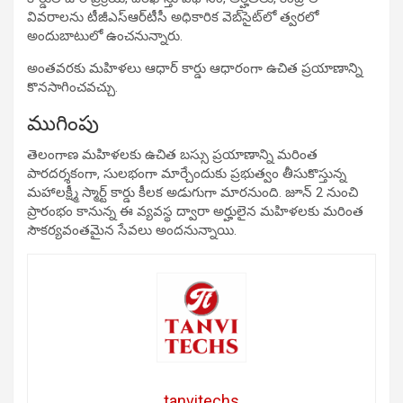
వివరాలను టీజీఎస్‌ఆర్‌టీసీ అధికారిక వెబ్‌సైట్‌లో త్వరలో
అందుబాటులో ఉంచనున్నారు.
అంతవరకు మహిళలు ఆధార్ కార్డు ఆధారంగా ఉచిత ప్రయాణాన్ని
కొనసాగించవచ్చు.
ముగింపు
తెలంగాణ మహిళలకు ఉచిత బస్సు ప్రయాణాన్ని మరింత
పారదర్శకంగా, సులభంగా మార్చేందుకు ప్రభుత్వం తీసుకొస్తున్న
మహాలక్ష్మీ స్మార్ట్ కార్డు కీలక అడుగుగా మారనుంది. జూన్ 2 నుంచి
ప్రారంభం కానున్న ఈ వ్యవస్థ ద్వారా అర్హులైన మహిళలకు మరింత
సౌకర్యవంతమైన సేవలు అందనున్నాయి.
tanvitechs