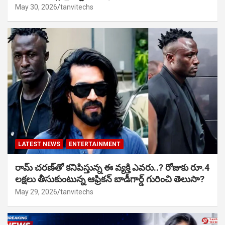
May 30, 2026
tanvitechs
LATEST NEWS
ENTERTAINMENT
రామ్ చరణ్‌తో కనిపిస్తున్న ఈ వ్యక్తి ఎవరు..? రోజుకు రూ.4
లక్షలు తీసుకుంటున్న ఆఫ్రికన్ బాడీగార్డ్ గురించి తెలుసా?
May 29, 2026
tanvitechs