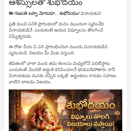
ఆశీస్సులతో శుభోదయం
🐘
గణపతి బప్పా మోరియా… శుభోదయం!
వినాయకుని
ప్రతి మంచి పనికి ప్రారంభంలో మనం ముందుగా స్మరించేది
వినాయకుడినే. ఎందుకంటే ఆయన విఘ్నాలను తొలగించే
విఘ్నేశ్వరుడు.
ఈ రోజు మీరు ఏ పని ప్రారంభించినా ముందు వినాయకుడిని
స్మరించండి. విజయం మీ వెంట వస్తుంది.
జీవితంలో చాలా మంది తమ కలలను మధ్యలోనే వదిలేస్తారు.
ఎందుకంటే మొదటి అడ్డంకి కనిపించగానే భయపడిపోతారు. కానీ
వినాయకుడు మనకు చెప్పేది ఒక్కటే. అడ్డంకులు రావడం సహజం.
వాటిని దాటడం విజయం.