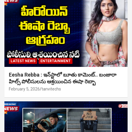
LATEST NEWS
ENTERTAINMENT
Eesha Rebba : ఇన్‌స్టాలో బూతు కామెంట్.. బంజారా
హిల్స్ పోలీసులను ఆశ్రయించిన ఈషా రెబ్బా
February 5, 2026
tanvitechs