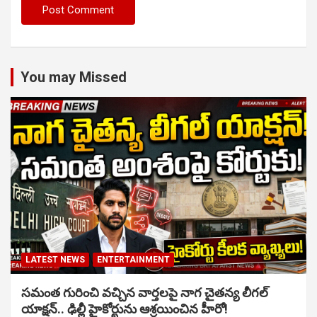
You may Missed
LATEST NEWS
ENTERTAINMENT
సమంత గురించి వచ్చిన వార్తలపై నాగ చైతన్య లీగల్
యాక్షన్.. ఢిల్లీ హైకోర్టును ఆశ్రయించిన హీరో!