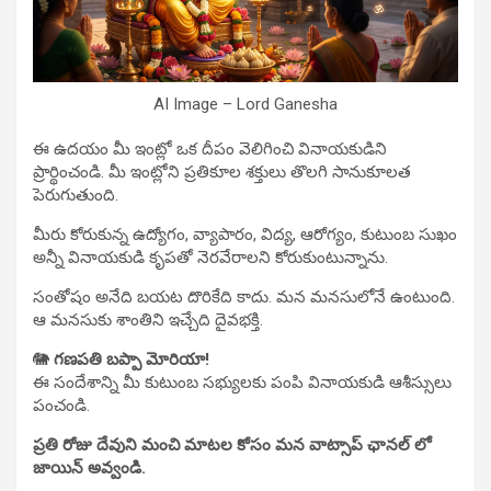
AI Image – Lord Ganesha
ఈ ఉదయం మీ ఇంట్లో ఒక దీపం వెలిగించి వినాయకుడిని
ప్రార్థించండి. మీ ఇంట్లోని ప్రతికూల శక్తులు తొలగి సానుకూలత
పెరుగుతుంది.
మీరు కోరుకున్న ఉద్యోగం, వ్యాపారం, విద్య, ఆరోగ్యం, కుటుంబ సుఖం
అన్నీ వినాయకుడి కృపతో నెరవేరాలని కోరుకుంటున్నాను.
సంతోషం అనేది బయట దొరికేది కాదు. మన మనసులోనే ఉంటుంది.
ఆ మనసుకు శాంతిని ఇచ్చేది దైవభక్తి.
🐘
గణపతి బప్పా మోరియా!
ఈ సందేశాన్ని మీ కుటుంబ సభ్యులకు పంపి వినాయకుడి ఆశీస్సులు
పంచండి.
ప్రతి రోజు దేవుని మంచి మాటల కోసం మన వాట్సాప్ ఛానల్ లో
జాయిన్ అవ్వండి.