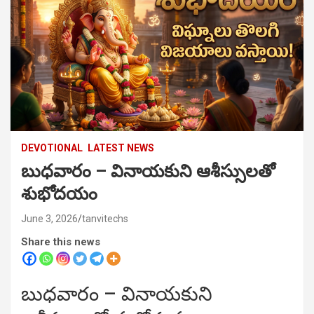
DEVOTIONAL
LATEST NEWS
బుధవారం – వినాయకుని ఆశీస్సులతో
శుభోదయం
June 3, 2026
tanvitechs
Share this news
బుధవారం – వినాయకుని