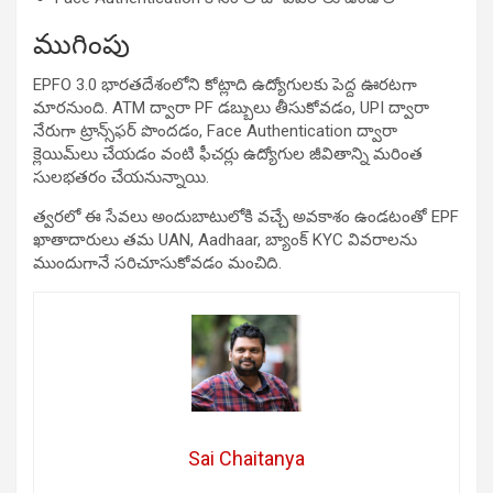
ముగింపు
EPFO 3.0 భారతదేశంలోని కోట్లాది ఉద్యోగులకు పెద్ద ఊరటగా
మారనుంది. ATM ద్వారా PF డబ్బులు తీసుకోవడం, UPI ద్వారా
నేరుగా ట్రాన్స్‌ఫర్ పొందడం, Face Authentication ద్వారా
క్లెయిమ్‌లు చేయడం వంటి ఫీచర్లు ఉద్యోగుల జీవితాన్ని మరింత
సులభతరం చేయనున్నాయి.
త్వరలో ఈ సేవలు అందుబాటులోకి వచ్చే అవకాశం ఉండటంతో EPF
ఖాతాదారులు తమ UAN, Aadhaar, బ్యాంక్ KYC వివరాలను
ముందుగానే సరిచూసుకోవడం మంచిది.
Sai Chaitanya