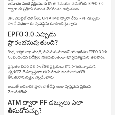
ఆమోదం వంటి ప్రక్రియలకు కొంత సమయం పడుతోంది. EPFO 3.0
ద్వారా ఈ ప్రక్రియ మరింత వేగవంతం అవుతుంది.
UPI, మొబైల్ యాప్‌లు, UPI ATMల ద్వారా నేరుగా PF డబ్బులు
పొందే విధంగా ఈ వ్యవస్థను రూపొందిస్తున్నారు.
EPFO 3.0 ఎప్పుడు
ప్రారంభమవుతుంది?
కేంద్ర కార్మిక శాఖ మంత్రి మన్‌సుఖ్ మాండవీయ ఇటీవల EPFO 3.0కు
సంబంధించిన పరీక్షలు విజయవంతంగా పూర్తయ్యాయని తెలిపారు.
ప్రస్తుతం చివరి దశ సాంకేతిక ప్రక్రియలు కొనసాగుతున్నాయని,
త్వరలోనే దేశవ్యాప్తంగా ఈ సేవలను అందుబాటులోకి
తీసుకురానున్నట్లు వెల్లడించారు.
అయితే అధికారిక ప్రారంభ తేదీపై ఇంకా స్పష్టమైన ప్రకటన
వెలువడలేదు.
ATM ద్వారా PF డబ్బులు ఎలా
తీసుకోవచ్చు?