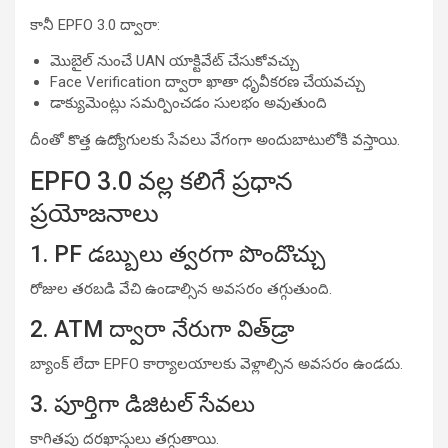
కానీ EPFO 3.0 ద్వారా:
మొబైల్ నుంచే UAN యాక్టివేట్ చేసుకోవచ్చు
Face Verification ద్వారా ఖాతా ధృవీకరణ చేయవచ్చు
డాక్యుమెంట్లు సమర్పించడం సులభం అవుతుంది
దీంతో కొత్త ఉద్యోగులకు సేవలు వేగంగా అందుబాటులోకి వస్తాయి.
EPFO 3.0 వల్ల కలిగే ప్రధాన
ప్రయోజనాలు
1. PF డబ్బులు త్వరగా పొందొచ్చు
రోజుల తరబడి వేచి ఉండాల్సిన అవసరం తగ్గుతుంది.
2. ATM ద్వారా నేరుగా విత్‌డ్రా
బ్యాంక్ లేదా EPFO కార్యాలయాలకు వెళ్లాల్సిన అవసరం ఉండదు.
3. పూర్తిగా డిజిటల్ సేవలు
కాగితపు దరఖాస్తులు తగ్గుతాయి.