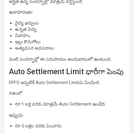
అర్హత ఉన్న సందర్భాల్లో మాత్రమే వర్తిస్తుంది.
ఉదాహరణకు:
వైద్య ఖర్చులు
ఉన్నత విద్య
వివాహం
ఇల్లు కొనుగోలు
అత్యవసర అవసరాలు
వంటి సందర్భాల్లో ఈ సదుపాయం అందుబాటులో ఉంటుంది.
Auto Settlement Limit భారీగా పెంపు
EPFO ఇప్పటికే Auto Settlement Limitను పెంచింది.
గతంలో:
రూ.1 లక్ష వరకు మాత్రమే Auto Settlement ఉండేది.
ఇప్పుడు:
రూ.5 లక్షల వరకు పెంచారు.