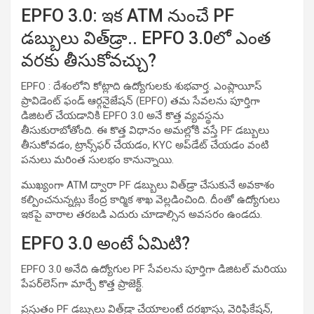
EPFO 3.0: ఇక ATM నుంచే PF
డబ్బులు విత్‌డ్రా.. EPFO 3.0లో ఎంత
వరకు తీసుకోవచ్చు?
EPFO : దేశంలోని కోట్లాది ఉద్యోగులకు శుభవార్త. ఎంప్లాయీస్
ప్రావిడెంట్ ఫండ్ ఆర్గనైజేషన్ (EPFO) తమ సేవలను పూర్తిగా
డిజిటల్ చేయడానికి EPFO 3.0 అనే కొత్త వ్యవస్థను
తీసుకురాబోతోంది. ఈ కొత్త విధానం అమల్లోకి వస్తే PF డబ్బులు
తీసుకోవడం, ట్రాన్స్‌ఫర్ చేయడం, KYC అప్‌డేట్ చేయడం వంటి
పనులు మరింత సులభం కానున్నాయి.
ముఖ్యంగా ATM ద్వారా PF డబ్బులు విత్‌డ్రా చేసుకునే అవకాశం
కల్పించనున్నట్లు కేంద్ర కార్మిక శాఖ వెల్లడించింది. దీంతో ఉద్యోగులు
ఇకపై వారాల తరబడి ఎదురు చూడాల్సిన అవసరం ఉండదు.
EPFO 3.0 అంటే ఏమిటి?
EPFO 3.0 అనేది ఉద్యోగుల PF సేవలను పూర్తిగా డిజిటల్ మరియు
పేపర్‌లెస్‌గా మార్చే కొత్త ప్రాజెక్ట్.
ప్రస్తుతం PF డబ్బులు విత్‌డ్రా చేయాలంటే దరఖాస్తు, వెరిఫికేషన్,