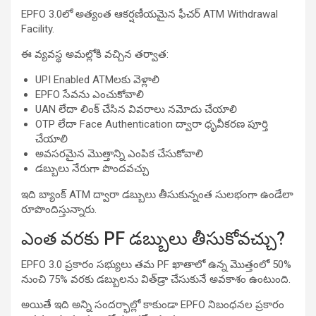
EPFO 3.0లో అత్యంత ఆకర్షణీయమైన ఫీచర్ ATM Withdrawal
Facility.
ఈ వ్యవస్థ అమల్లోకి వచ్చిన తర్వాత:
UPI Enabled ATMలకు వెళ్లాలి
EPFO సేవను ఎంచుకోవాలి
UAN లేదా లింక్ చేసిన వివరాలు నమోదు చేయాలి
OTP లేదా Face Authentication ద్వారా ధృవీకరణ పూర్తి
చేయాలి
అవసరమైన మొత్తాన్ని ఎంపిక చేసుకోవాలి
డబ్బులు నేరుగా పొందవచ్చు
ఇది బ్యాంక్ ATM ద్వారా డబ్బులు తీసుకున్నంత సులభంగా ఉండేలా
రూపొందిస్తున్నారు.
ఎంత వరకు PF డబ్బులు తీసుకోవచ్చు?
EPFO 3.0 ప్రకారం సభ్యులు తమ PF ఖాతాలో ఉన్న మొత్తంలో 50%
నుంచి 75% వరకు డబ్బులను విత్‌డ్రా చేసుకునే అవకాశం ఉంటుంది.
అయితే ఇది అన్ని సందర్భాల్లో కాకుండా EPFO నిబంధనల ప్రకారం