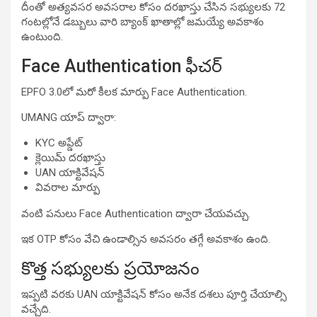
దీంతో అత్యవసర అవసరాల కోసం దరఖాస్తు చేసిన సభ్యులకు 72
గంటల్లోనే డబ్బులు వారి బ్యాంక్ ఖాతాల్లో జమయ్యే అవకాశం
ఉంటుంది.
Face Authentication ఫీచర్
EPFO 3.0లో మరో కీలక మార్పు Face Authentication.
UMANG యాప్ ద్వారా:
KYC అప్డేట్
క్లెయిమ్ దరఖాస్తు
UAN యాక్టివేషన్
వివరాల మార్పు
వంటి పనులు Face Authentication ద్వారా చేయవచ్చు.
ఇక OTP కోసం వేచి ఉండాల్సిన అవసరం తగ్గే అవకాశం ఉంది.
కొత్త సభ్యులకు ప్రయోజనం
ఇప్పటి వరకు UAN యాక్టివేషన్ కోసం అనేక దశలు పూర్తి చేయాల్సి
వచ్చేది.