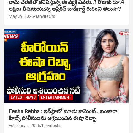
రామ్ చరణ్‌తో కనిపిస్తున్న ఈ వ్యక్తి ఎవరు..? రోజుకు రూ.4
లక్షలు తీసుకుంటున్న ఆఫ్రికన్ బాడీగార్డ్ గురించి తెలుసా?
May 29, 2026
tanvitechs
LATEST NEWS
ENTERTAINMENT
Eesha Rebba : ఇన్‌స్టాలో బూతు కామెంట్.. బంజారా
హిల్స్ పోలీసులను ఆశ్రయించిన ఈషా రెబ్బా
February 5, 2026
tanvitechs