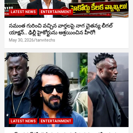
LATEST NEWS
ENTERTAINMENT
సమంత గురించి వచ్చిన వార్తలపై నాగ చైతన్య లీగల్
యాక్షన్.. ఢిల్లీ హైకోర్టును ఆశ్రయించిన హీరో!
May 30, 2026
tanvitechs
LATEST NEWS
ENTERTAINMENT