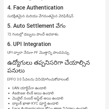
4. Face Authentication
సురక్షితమైన మరియు వేగవంతమైన వెరిఫికేషన్.
5. Auto Settlement వేగం
72 గంటల్లో డబ్బులు పొందే అవకాశం.
6. UPI Integration
UPI ద్వారా నేరుగా PF మొత్తాన్ని పొందవచ్చు.
ఉద్యోగులు తప్పనిసరిగా చేయాల్సిన
పనులు
EPFO 3.0 సేవలను వినియోగించుకోవాలంటే:
UAN యాక్టివ్‌గా ఉండాలి
Aadhaar లింక్ అయి ఉండాలి
మొబైల్ నంబర్ అప్డేట్ అయి ఉండాలి
బ్యాంక్ ఖాతా KYC పూర్తై ఉండాలి
Face Authentication కోసం తాజా వివరాలు ఉండాలి