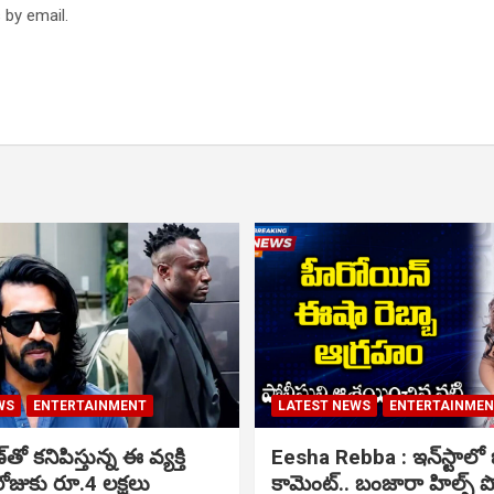
 by email.
WS
ENTERTAINMENT
LATEST NEWS
ENTERTAINME
ో కనిపిస్తున్న ఈ వ్యక్తి
Eesha Rebba : ఇన్‌స్టాల
ోజుకు రూ.4 లక్షలు
కామెంట్.. బంజారా హిల్స్ 