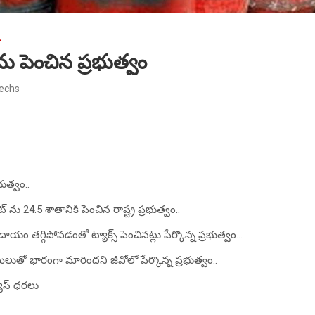
L
 ను పెంచిన ప్ర‌భుత్వం
techs
భుత్వం..
ను 24.5 శాతానికి పెంచిన రాష్ట్ర ప్ర‌భుత్వం..
ం త‌గ్గిపోవ‌డంతో ట్యాక్స్ పెంచిన‌ట్లు పేర్కొన్న ప్ర‌భుత్వం…
‌లుతో భారంగా మారింద‌ని జీవోలో పేర్కొన్న ప్ర‌భుత్వం..
ాస్ ధ‌ర‌లు