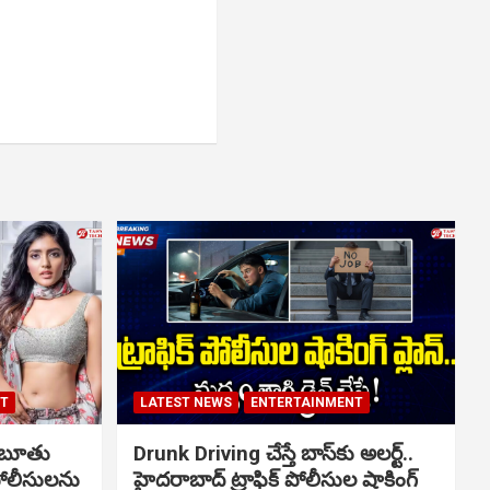
NT
LATEST NEWS
ENTERTAINMENT
ో బూతు
Drunk Driving చేస్తే బాస్‌కు అలర్ట్..
పోలీసులను
హైదరాబాద్ ట్రాఫిక్ పోలీసుల షాకింగ్