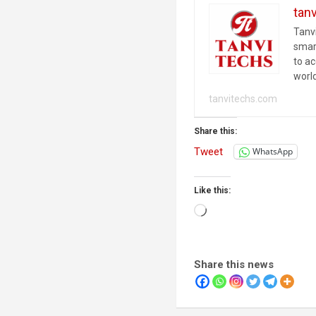
tan
Tanvi
smar
to a
worl
tanvitechs.com
Share this:
Tweet
WhatsApp
Like this:
Loading…
Share this news