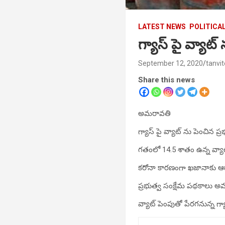
LATEST NEWS
POLITICA
గ్యాస్ పై వ్యాట్
September 12, 2020
tanvi
Share this news
అమ‌రావ‌తి
గ్యాస్ పై వ్యాట్ ను పెంచిన ప్ర‌
గ‌తంలో 14.5 శాతం ఉన్న వ్యాట్ 
క‌రోనా కార‌ణంగా ఖ‌జానాకు ఆదాయ
ప్ర‌భుత్వ సంక్షేమ ప‌థ‌కాలు అమ
వ్యాట్ పెంపుతో పేర‌గ‌నున్న గ్య