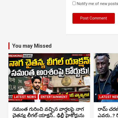
Notify me of new posts
You may Missed
LATEST NEWS
ENTERTAINMENT
LATEST NE
సమంత గురించి వచ్చిన వార్తలపై నాగ
రామ్ చరణ్‌త
చైతన్య లీగల్ యాక్షన్.. ఢిల్లీ హైకోర్టును
ఎవరు..? ర