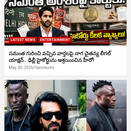
LATEST NEWS
ENTERTAINMENT
సమంత గురించి వచ్చిన వార్తలపై నాగ చైతన్య లీగల్
యాక్షన్.. ఢిల్లీ హైకోర్టును ఆశ్రయించిన హీరో!
May 30, 2026
tanvitechs