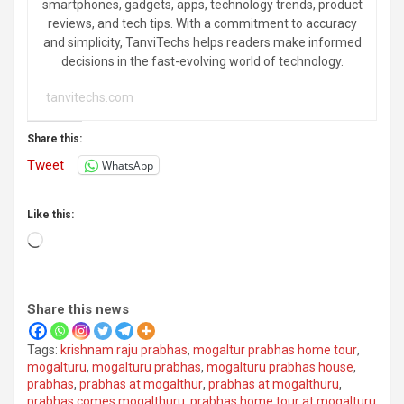
smartphones, gadgets, apps, technology trends, product
reviews, and tech tips. With a commitment to accuracy
and simplicity, TanviTechs helps readers make informed
decisions in the fast-evolving world of technology.
tanvitechs.com
Share this:
Tweet
WhatsApp
Like this:
Loading…
Share this news
Tags:
krishnam raju prabhas
,
mogaltur prabhas home tour
,
mogalturu
,
mogalturu prabhas
,
mogalturu prabhas house
,
prabhas
,
prabhas at mogalthur
,
prabhas at mogalthuru
,
prabhas comes mogalthuru
,
prabhas home tour at mogalturu