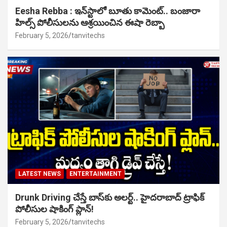
Eesha Rebba : ఇన్‌స్టాలో బూతు కామెంట్.. బంజారా
హిల్స్ పోలీసులను ఆశ్రయించిన ఈషా రెబ్బా
February 5, 2026
tanvitechs
LATEST NEWS
ENTERTAINMENT
Drunk Driving చేస్తే బాస్‌కు అలర్ట్.. హైదరాబాద్ ట్రాఫిక్
పోలీసుల షాకింగ్ ప్లాన్!
February 5, 2026
tanvitechs