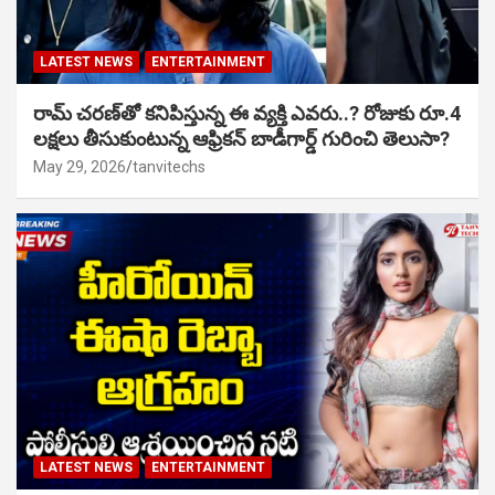
LATEST NEWS
ENTERTAINMENT
రామ్ చరణ్‌తో కనిపిస్తున్న ఈ వ్యక్తి ఎవరు..? రోజుకు రూ.4
లక్షలు తీసుకుంటున్న ఆఫ్రికన్ బాడీగార్డ్ గురించి తెలుసా?
May 29, 2026
tanvitechs
LATEST NEWS
ENTERTAINMENT