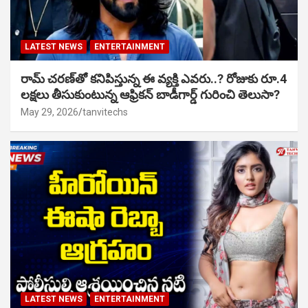
LATEST NEWS
ENTERTAINMENT
రామ్ చరణ్‌తో కనిపిస్తున్న ఈ వ్యక్తి ఎవరు..? రోజుకు రూ.4
లక్షలు తీసుకుంటున్న ఆఫ్రికన్ బాడీగార్డ్ గురించి తెలుసా?
May 29, 2026
tanvitechs
LATEST NEWS
ENTERTAINMENT