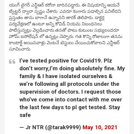
యంగ్ టైగ‌ర్ ఎన్టీఆర్ క‌రోనా బారిన‌ప‌డ్డారు. ఈ విష‌యాన్ని ఆయ‌నే
ట్విట్ట‌ర్ ద్వారా స్ప‌ష్టం చేశారు. ఎవ‌రూ కంగారు ప‌డాల్సిన ప‌నిలేద‌ని
ప్ర‌స్తుతం తాను బాగానే ఉన్నాన‌ని తార‌క్ తెలిపారు. డాక్ట‌ర్ల
ప‌ర్య‌వేక్ష‌ణ‌లో ఉంటూ అన్ని కోవిడ్ నియ‌మ నిబంధ‌న‌లు
పాటిస్తున్న‌ట్లు వెల్ల‌డించారు.త‌న‌తో పాటు కుటుంబ సభ్యులంద‌రూ
హోమ్ ఐసోలేష‌న్ లో ఉన్న‌ట్లు చెప్పారు. గ‌త కొన్ని రోజులుగా త‌నను
కాంటాక్ట్ అయిన‌వాళ్లు వెంట‌నే టెస్టులు చేయించుకోవాల‌ని ఎన్టీఆర్
సూచించారు.
I’ve tested positive for Covid19. Plz
don’t worry,I’m doing absolutely fine. My
family & I have isolated ourselves &
we’re following all protocols under the
supervision of doctors. I request those
who’ve come into contact with me over
the last few days to pl get tested. Stay
safe
— Jr NTR (@tarak9999)
May 10, 2021