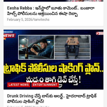
Eesha Rebba : ఇన్‌స్టాలో బూతు కామెంట్.. బంజారా
హిల్స్ పోలీసులను ఆశ్రయించిన ఈషా రెబ్బా
February 5, 2026
tanvitechs
LATEST NEWS
ENTERTAINMENT
Drunk Driving చేస్తే బాస్‌కు అలర్ట్.. హైదరాబాద్ ట్రాఫిక్
పోలీసుల షాకింగ్ ప్లాన్!