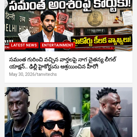
LATEST NEWS
ENTERTAINMENT
సమంత గురించి వచ్చిన వార్తలపై నాగ చైతన్య లీగల్
యాక్షన్.. ఢిల్లీ హైకోర్టును ఆశ్రయించిన హీరో!
May 30, 2026
tanvitechs