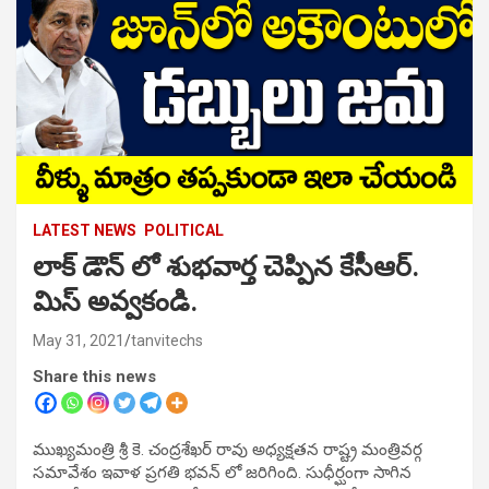
LATEST NEWS
POLITICAL
లాక్ డౌన్ లో శుభవార్త చెప్పిన కేసీఆర్.
మిస్ అవ్వకండి.
May 31, 2021
tanvitechs
Share this news
ముఖ్యమంత్రి శ్రీ కె. చంద్రశేఖర్ రావు అధ్యక్షతన రాష్ట్ర మంత్రివర్గ
సమావేశం ఇవాళ ప్రగతి భవన్ లో జరిగింది. సుధీర్ఘంగా సాగిన