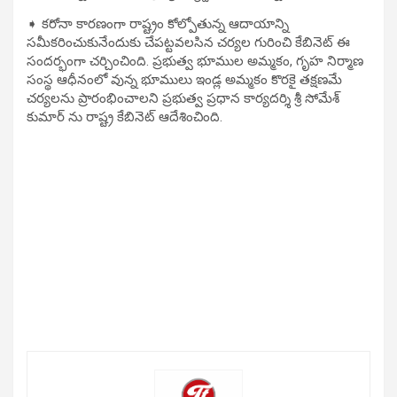
➧ కరోనా కారణంగా రాష్ట్రం కోల్పోతున్న ఆదాయాన్ని
సమీకరించుకునేందుకు చేపట్టవలసిన చర్యల గురించి కేబినెట్ ఈ
సందర్భంగా చర్చించింది. ప్రభుత్వ భూముల అమ్మకం, గృహ నిర్మాణ
సంస్థ ఆధీనంలో వున్న భూములు ఇండ్ల అమ్మకం కొరకై తక్షణమే
చర్యలను ప్రారంభించాలని ప్రభుత్వ ప్రధాన కార్యదర్శి శ్రీ సోమేశ్
కుమార్ ను రాష్ట్ర కేబినెట్ ఆదేశించింది.