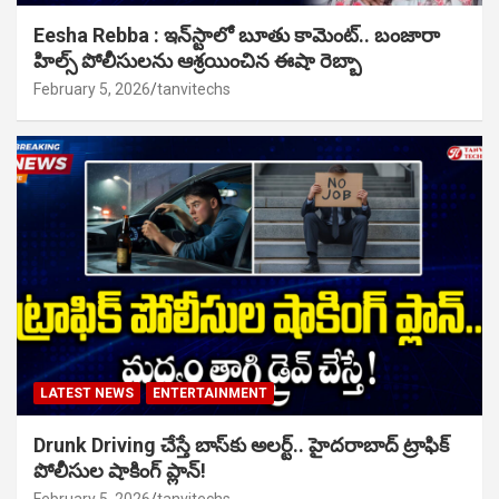
Eesha Rebba : ఇన్‌స్టాలో బూతు కామెంట్.. బంజారా
హిల్స్ పోలీసులను ఆశ్రయించిన ఈషా రెబ్బా
February 5, 2026
tanvitechs
LATEST NEWS
ENTERTAINMENT
Drunk Driving చేస్తే బాస్‌కు అలర్ట్.. హైదరాబాద్ ట్రాఫిక్
పోలీసుల షాకింగ్ ప్లాన్!