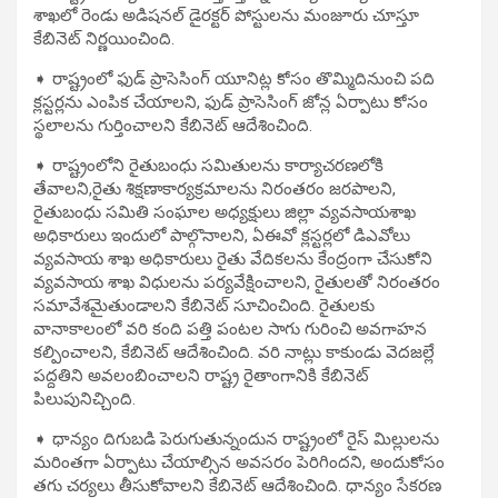
శాఖలో రెండు అడిషనల్ డైరక్టర్ పోస్టులను మంజూరు చూస్తూ
కేబినెట్ నిర్ణయించింది.
➧ రాష్ట్రంలో ఫుడ్ ప్రాసెసింగ్ యూనిట్ల కోసం తొమ్మిదినుంచి పది
క్లస్టర్లను ఎంపిక చేయాలని, ఫుడ్ ప్రాసెసింగ్ జోన్ల ఏర్పాటు కోసం
స్థలాలను గుర్తించాలని కేబినెట్ ఆదేశించింది.
➧ రాష్ట్రంలోని రైతుబంధు సమితులను కార్యాచరణలోకి
తేవాలని,రైతు శిక్షణాకార్యక్రమాలను నిరంతరం జరపాలని,
రైతుబంధు సమితి సంఘాల అధ్యక్షులు జిల్లా వ్యవసాయశాఖ
అధికారులు ఇందులో పాల్గొనాలని, ఏఈవో క్లస్టర్లలో డిఎవోలు
వ్యవసాయ శాఖ అధికారులు రైతు వేదికలను కేంద్రంగా చేసుకోని
వ్యవసాయ శాఖ విధులను పర్యవేక్షించాలని, రైతులతో నిరంతరం
సమావేశమైతుండాలని కేబినెట్ సూచించింది. రైతులకు
వానాకాలంలో వరి కంది పత్తి పంటల సాగు గురించి అవగాహన
కల్పించాలని, కేబినెట్ ఆదేశించింది. వరి నాట్లు కాకుండు వెదజల్లే
పద్దతిని అవలంబించాలని రాష్ట్ర రైతాంగానికి కేబినెట్
పిలుపునిచ్చింది.
➧ ధాన్యం దిగుబడి పెరుగుతున్నందున రాష్ట్రంలో రైస్ మిల్లులను
మరింతగా ఏర్పాటు చేయాల్సిన అవసరం పెరిగిందని, అందుకోసం
తగు చర్యలు తీసుకోవాలని కేబినెట్ ఆదేశించింది. ధాన్యం సేకరణ