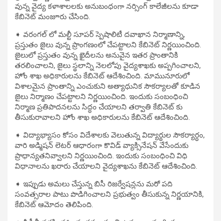
వున్న వైద్య కళాశాలలకు అనుబంధంగా నర్సింగ్ కాలేజీలను కూడా
కేబినెట్ మంజూరు చేసింది.
➧ వరంగల్ లో మల్టీ సూపర్ స్పెషాలిటీ దవాఖాన నిర్మాణాన్ని,
ప్రస్తుతం జైలు వున్న ప్రాంగణంలో చేపట్టాలని కేబినెట్ నిర్ణయించింది.
జైలులో ప్రస్తుతం వున్న ఖైదీలను అనువైన ఇతర ప్రాంతానికి
తరలించాలని, జైలు స్థలాన్ని నెలలోపు వైద్యశాఖకు అప్పగించాలని,
హోం శాఖ అధికారులను కేబినెట్ ఆదేశించింది. మామునూరులో
విశాలమైన ప్రాంతాన్ని ఎంచుకుని అత్యాధునిక సౌకర్యాలతో కూడిన
జైలు నిర్మాణం చేపట్టాలని నిర్ణయించింది. ఇందుకు సంబంధించి
నిర్మాణ ప్రతిపాదనలను సిద్ధం చేయాలని తర్వాతి కేబినెట్ కు
తీసుకురావాలని హోం శాఖ అధికారులను కేబినెట్ ఆదేశించింది.
➧ విద్యాభ్యాసం కోసం విదేశాలకు వెలుతున్న విద్యార్థుల సౌకర్యార్ధం,
వారి అడ్మిషన్ లెటర్ ఆధారంగా కొవిడ్ వ్యాక్సినేషన్ వేసేందుకు
ప్రాధాన్యతనివ్వాలని నిర్ణయించింది. ఇందుకు సంబంధించి విధి
విధానాలను ఖరారు చేయాలని వైద్యశాఖను కేబినెట్ ఆదేశించింది.
➧ ఇప్పుడు అమలు చేస్తున్న బిసీ రిజర్వేషన్లను మరో పది
సంవత్సరాల పాటు పొడిగించాలని ప్రభుత్వం తీసుకున్న నిర్ణయానికి,
కేబినెట్ ఆమోదం తెలిపింది.