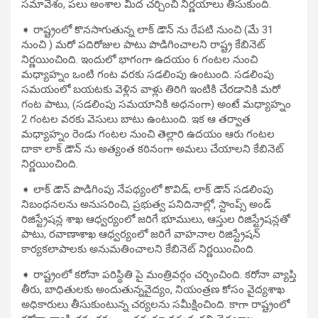
సమావేశం, పలు అంశాల మీద చర్చించి నిర్ణయాలు తీసుకుంది.
➧ రాష్ట్రంలో కొనసాగుతున్న లాక్ డౌన్ ను రేపటి నుంచి (మే 31
నుంచి ) మరో పదిరోజుల పాటు పొడిగించాలని రాష్ట్ర కేబినెట్
నిర్ణయించింది. ఇందులో భాగంగా ఉదయం 6 గంటల నుంచి
మధ్యాహ్నం ఒంటి గంట వరకు సడలింపు ఉంటుంది. సడలింపు
సమయంలో బయటకు వెళ్లిన వాళ్లు తిరిగి ఇంటికి చేరడానికి మరో
గంట పాటు, (సడలింపు సమయానికి అధనంగా) అంటే మధ్యాహ్నం
2 గంటల వరకు వెసులు బాటు ఉంటుంది. ఇక ఆ తర్వాత
మధ్యాహ్నం రెండు గంటల నుంచి తెల్లారి ఉదయం ఆరు గంటల
దాకా లాక్ డౌన్ ను అత్యంత కఠినంగా అమలు చేయాలని కేబినెట్
నిర్ణయించింది.
➧ లాక్ డౌన్ పొడిగింపు నేపథ్యంలో కొవిడ్, లాక్ డౌన్ సడలింపు
నిబంధనలను అనుసరించి, ప్రభుత్వ పనిదినాల్లో, స్టాంప్స్ అండ్
రిజిస్ట్రేషన్ల శాఖ ఆధ్వర్యంలో జరిగే భూములు, ఆస్తుల రిజిస్ట్రేషన్లతో
పాటు, రవాణాశాఖ ఆధ్వర్యంలో జరిగే వాహనాల రిజిస్ట్రేషన్
కార్యకలాపాలకు అనుమతించాలని కేబినెట్ నిర్ణయించింది.
➧ రాష్ట్రంలో కరోనా పరిస్థితి పై మంత్రివర్గం చర్చించింది. కరోనా వ్యాప్తి
తీరు, బాధితులకు అందుతున్నవైద్యం, నియంత్రణ కోసం వైద్యశాఖ
అధికారులు తీసుకుంటున్న చర్యలను సమీక్షించింది. కాగా రాష్ట్రంలో