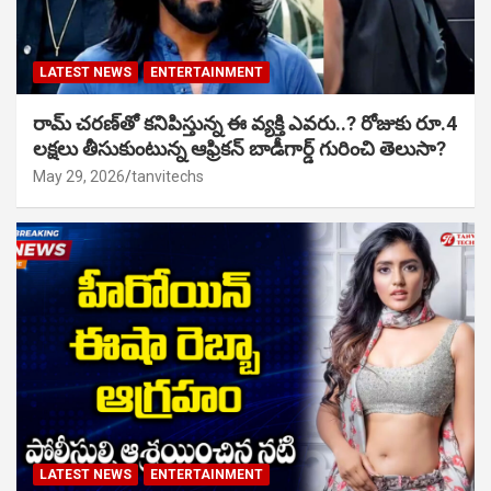
LATEST NEWS
ENTERTAINMENT
రామ్ చరణ్‌తో కనిపిస్తున్న ఈ వ్యక్తి ఎవరు..? రోజుకు రూ.4
లక్షలు తీసుకుంటున్న ఆఫ్రికన్ బాడీగార్డ్ గురించి తెలుసా?
May 29, 2026
tanvitechs
LATEST NEWS
ENTERTAINMENT