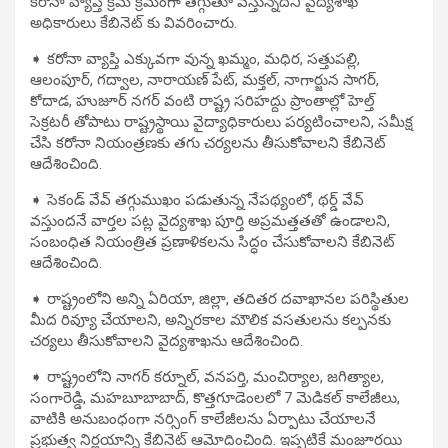
కరోనా వ్యాప్తి క్రమ క్రమంగా తగ్గుతూ వస్తున్నదని వైద్యశాఖ
అధికారులు కేబినెట్ కు వివరించారు.
➧ కరోనా వ్యాప్తి ఎక్కువగా వున్న ఖమ్మం, మధిర, సత్తుపల్లి,
ఆలంపూర్, గద్వాల, నారాయణ్ పేట్, మక్తల్, నాగార్జున సాగర్,
కోదాడ, హుజూర్ నగర్ వంటి రాష్ట్ర సరిహద్దు ప్రాంతాల్లో హెల్త్
సెక్రటరీ తోపాటు రాష్ట్రస్థాయి వైద్యాధికారులు పర్యటించాలని, సమీక్ష
చేసి కరోనా నియంత్రణకు తగు చర్యలను తీసుకోవాలని కేబినెట్
ఆదేశించింది.
➧ సెకండ్ వేవ్ తగ్గుముఖం పడుతున్న నేపథ్యంలో, థర్డ్ వేవ్
వస్తుందనే వార్తల పట్ల వైద్యశాఖ పూర్తి అప్రమత్తతతో ఉండాలని,
సంబంధిత నియంత్రిత ప్రణాళికలను సిద్ధం చేసుకోవాలని కేబినెట్
ఆదేశించింది.
➧ రాష్ట్రంలోని అన్ని ఏరియా, జిల్లా, తదితర దవాఖానల పరిస్థితుల
మీద రివ్యూ చేయాలని, అన్నిరకాల మౌలిక వసతులను కల్పనకు
చర్యలు తీసుకోవాలని వైద్యశాఖను ఆదేశించింది.
➧ రాష్ట్రంలోని నాగర్ కర్నూల్, వనపర్తి, మంచిర్యాల, జగిత్యాల,
సంగారెడ్డి, మహబూబాబాద్, కొత్తగూడెంలలో 7 మెడికల్ కాలేజీలు,
వాటికి అనుబంధంగా నర్సింగ్ కాలేజీలను ఏర్పాటు చేయాలనే
ప్రభుత్వ నిర్ణయాన్ని కేబినెట్ ఆమోదించింది. ఇప్పటికే మంజూరయి