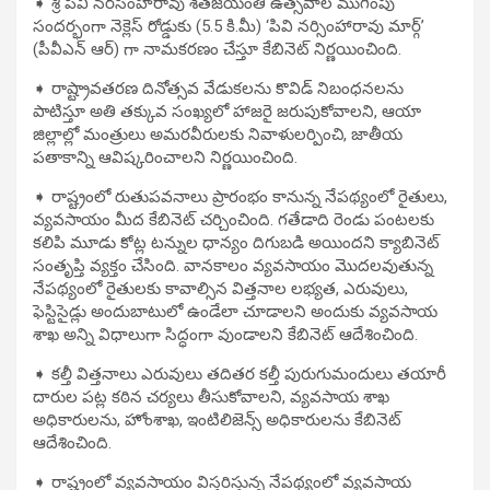
➧ శ్రీ పీవీ నరసింహారావు శతజయంతి ఉత్సవాల ముగింపు
సందర్భంగా నెక్లెస్ రోడ్డుకు (5.5 కి.మీ) ‘పివి నర్సింహారావు మార్గ్’
(పీవీఎన్ ఆర్) గా నామకరణం చేస్తూ కేబినెట్ నిర్ణయించింది.
➧ రాష్ట్రావతరణ దినోత్సవ వేడుకలను కొవిడ్ నిబంధనలను
పాటిస్తూ అతి తక్కువ సంఖ్యలో హాజరై జరుపుకోవాలని, ఆయా
జిల్లాల్లో మంత్రులు అమరవీరులకు నివాళులర్పించి, జాతీయ
పతాకాన్ని ఆవిష్కరించాలని నిర్ణయించింది.
➧ రాష్ట్రంలో రుతుపవనాలు ప్రారంభం కానున్న నేపథ్యంలో రైతులు,
వ్యవసాయం మీద కేబినెట్ చర్చించింది. గతేడాది రెండు పంటలకు
కలిపి మూడు కోట్ల టన్నుల ధాన్యం దిగుబడి అయిందని క్యాబినెట్
సంతృప్తి వ్యక్తం చేసింది. వానకాలం వ్యవసాయం మొదలవుతున్న
నేపథ్యంలో రైతులకు కావాల్సిన విత్తనాల లభ్యత, ఎరువులు,
ఫెస్టిసైడ్లు అందుబాటులో ఉండేలా చూడాలని అందుకు వ్యవసాయ
శాఖ అన్ని విధాలుగా సిద్ధంగా వుండాలని కేబినెట్ ఆదేశించింది.
➧ కల్తీ విత్తనాలు ఎరువులు తదితర కల్తీ పురుగుమందులు తయారీ
దారుల పట్ల కఠిన చర్యలు తీసుకోవాలని, వ్యవసాయ శాఖ
అధికారులను, హోంశాఖ, ఇంటిలిజెన్స్ అధికారులను కేబినెట్
ఆదేశించింది.
➧ రాష్ట్రంలో వ్యవసాయం విస్తరిస్తున్న నేపథ్యంలో వ్యవసాయ