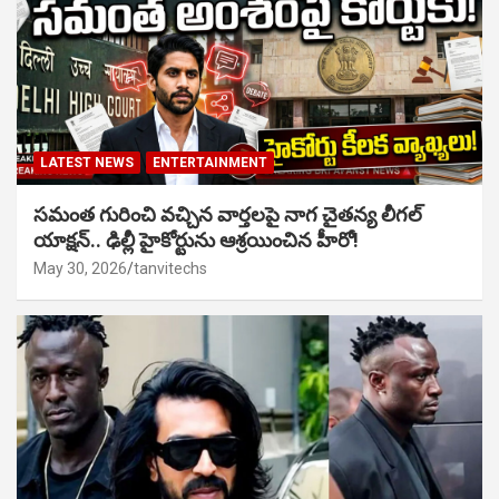
LATEST NEWS
ENTERTAINMENT
సమంత గురించి వచ్చిన వార్తలపై నాగ చైతన్య లీగల్
యాక్షన్.. ఢిల్లీ హైకోర్టును ఆశ్రయించిన హీరో!
May 30, 2026
tanvitechs