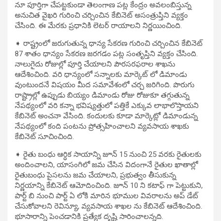
నూ పూర్తిగా చేపట్టకుండా తెలంగాణ పట్ల కేంద్రం అవలంబిస్తున్న
అనుచిత వైఖరి గురించి చర్చించిన కేబినెట్ అసంత్రుప్తిని వ్యక్తం
చేసింది. ఈ మేరకు ప్రధానికి లెటర్ రాయాలని నిర్ణయించింది.
➧ రాష్ట్రంలో జరుగుతున్న ధాన్య సేకరణ గురించి చర్చించిన కేబినెట్
87 శాతం ధాన్యం సేకరణ జరగడం పట్ల సంతృప్తిని వ్యక్తం చేసింది.
నాలుగైదు రోజుల్లో పూర్తి చేయాలని పౌరసరఫరాల శాఖను
ఆదేశించింది. వరి ధాన్యంలో సన్నాలకు మార్కెట్ లో డిమాండు
వుంటుందనే విషయం మీద సమావేశంలో చర్చ జరిగింది. పొరుగు
రాష్ట్రాల్లో ఉప్పుడు బియ్యం డిమాండు రోజు రోజుకూ తగ్గుతున్న
నేపథ్యంలో వరి కన్నా భవిష్యత్తులో పత్తికే ఎక్కువ లాభాలొస్తాయని
కేబినెట్ అంచనా వేసింది. కందులకు కూడా మార్కెట్లో డిమాండున్న
నేపథ్యంలో కంది పంటను ప్రోత్సహించాలని వ్యవసాయ శాఖకు
కేబినెట్ సూచించింది.
➧ రైతు బంధు ఆర్ధిక సాయాన్ని జూన్ 15 నుంచి 25 వరకు రైతులకు
అందించాలని, యాసంగిలో జమ చేసిన విదంగానే రైతుల ఖాతాల్లో
రైతుబంధు పైసలను జమ చేయాలని, ప్రభుత్వం తీసుకున్న
నిర్ణయాన్ని కేబినెట్ ఆమోదించింది. జూన్ 10 ని కటాఫ్ గా పెట్టుకుని,
పార్ట్ బి నుంచి పార్ట్ ఏ లోకి మారిన భూముల వివరాలను అప్ డేట్
చేసుకోవాలని రెవిన్యూ, వ్యవసాయ శాఖల ను కేబినెట్ ఆదేశించింది.
భూసారాన్ని పెంచడానికి ప్రత్యేక దృష్టి సారించాలన్నది.