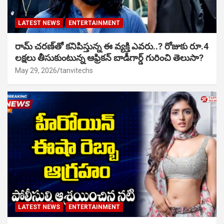
LATEST NEWS
ENTERTAINMENT
రామ్ చరణ్‌తో కనిపిస్తున్న ఈ వ్యక్తి ఎవరు..? రోజుకు రూ.4
లక్షలు తీసుకుంటున్న ఆఫ్రికన్ బాడీగార్డ్ గురించి తెలుసా?
May 29, 2026
tanvitechs
LATEST NEWS
ENTERTAINMENT