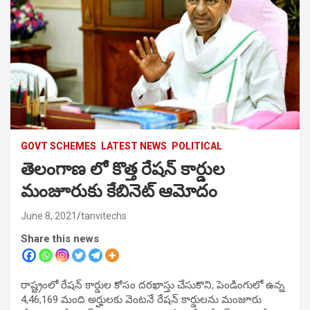
GOVT SCHEMES
LATEST NEWS
POLITICAL
తెలంగాణ లో కొత్త రేషన్‌ కార్డుల
మంజూరుకు కేబినెట్‌ ఆమోదం
June 8, 2021
tanvitechs
Share this news
రాష్ట్రంలో రేషన్ కార్డుల కోసం దరఖాస్తు చేసుకొని, పెండింగులో ఉన్న
4,46,169 మంది అర్హులకు వెంటనే రేషన్ కార్డులను మంజూరు