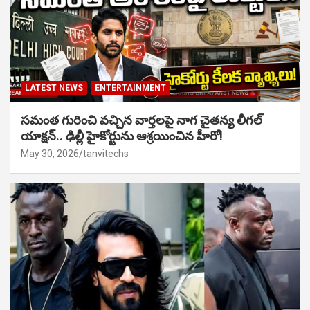
LATEST NEWS
ENTERTAINMENT
సమంత గురించి వచ్చిన వార్తలపై నాగ చైతన్య లీగల్
యాక్షన్.. ఢిల్లీ హైకోర్టును ఆశ్రయించిన హీరో!
May 30, 2026
tanvitechs