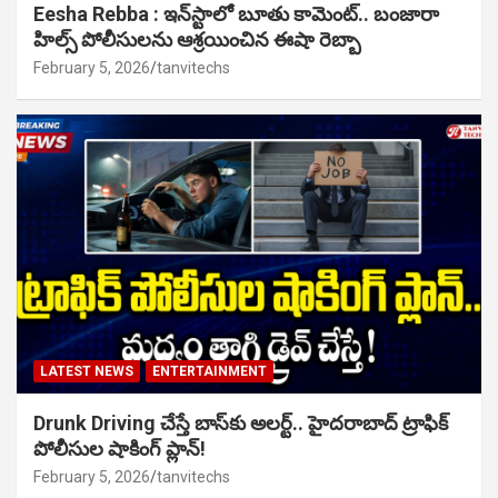
Eesha Rebba : ఇన్‌స్టాలో బూతు కామెంట్.. బంజారా
హిల్స్ పోలీసులను ఆశ్రయించిన ఈషా రెబ్బా
February 5, 2026
tanvitechs
LATEST NEWS
ENTERTAINMENT
Drunk Driving చేస్తే బాస్‌కు అలర్ట్.. హైదరాబాద్ ట్రాఫిక్
పోలీసుల షాకింగ్ ప్లాన్!
February 5, 2026
tanvitechs