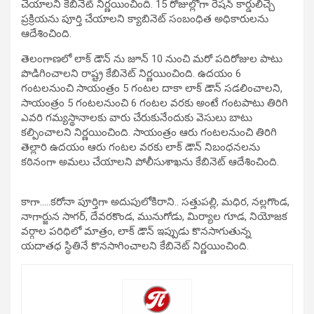
చేయాలని కేబినెట్ నిర్ణయించింది. 15 రోజుల్లోగా రేషన్ కార్డులిచ్చే
ప్రక్రియను పూర్తి చేయాలని క్యాబినెట్ సంబంధిత అధికారులను
ఆదేశించింది.
తెలంగాణలో లాక్ డౌన్ ను జూన్ 10 నుంచి మరో పదిరోజుల పాటు
పొడిగించాలని రాష్ట్ర కేబినెట్ నిర్ణయించింది. ఉదయం 6
గంటలనుంచి సాయంత్రం 5 గంటల దాకా లాక్ డౌన్ సడలించాలని,
సాయంత్రం 5 గంటలనుంచి 6 గంటల వరకు అంటే గంటపాటు తిరిగి
ఎవరి గమ్యస్థానాలకు వారు చేరుకునేందుకు వెసులు బాటు
కల్పించాలని నిర్ణయించింది. సాయంత్రం ఆరు గంటలనుంచి తిరిగి
తెల్లారి ఉదయం ఆరు గంటల వరకు లాక్ డౌన్ నిబంధనలను
కఠినంగా అమలు చేయాలని పోలీసుశాఖను కేబినెట్ ఆదేశించింది.
కాగా…..కరోనా పూర్తిగా అదుపులోకిరాని.. సత్తుపల్లి, మధిర, నల్లగొండ,
నాగార్జున సాగర్, దేవరకొండ, మునుగోడు, మిర్యాల గూడ, నియోజక
వర్గాల పరిధిలో మాత్రం, లాక్ డౌన్ ఇప్పుడు కొనసాగుతున్న
యదాతధ స్థితినే కొనసాగించాలని కేబినెట్ నిర్ణయించింది.