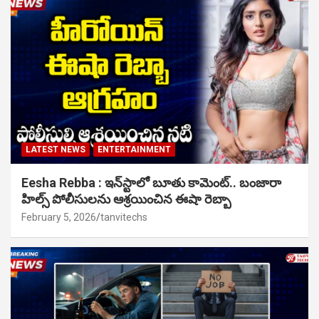
LATEST NEWS
ENTERTAINMENT
Eesha Rebba : ఇన్‌స్టాలో బూతు కామెంట్.. బంజారా
హిల్స్ పోలీసులను ఆశ్రయించిన ఈషా రెబ్బా
February 5, 2026
tanvitechs