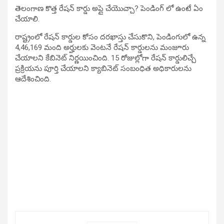
తెలంగాణ కొత్త రేషన్ కార్డు అప్లై చేయొచ్చా? పెండింగ్ లో ఉంటే ఏం
చేయాలి.
రాష్ట్రంలో రేషన్ కార్డుల కోసం దరఖాస్తు చేసుకొని, పెండింగులో ఉన్న
4,46,169 మంది అర్హులకు వెంటనే రేషన్ కార్డులను మంజూరు
చేయాలని కేబినెట్ నిర్ణయించింది. 15 రోజుల్లోగా రేషన్ కార్డులిచ్చే
ప్రక్రియను పూర్తి చేయాలని క్యాబినెట్ సంబంధిత అధికారులను
ఆదేశించింది.