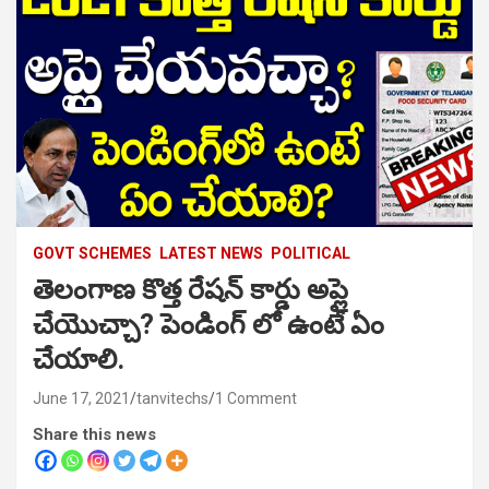
GOVT SCHEMES
LATEST NEWS
POLITICAL
తెలంగాణ కొత్త రేషన్ కార్డు అప్లై
చేయొచ్చా? పెండింగ్ లో ఉంటే ఏం
చేయాలి.
June 17, 2021
tanvitechs
1 Comment
Share this news