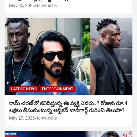
May 30, 2026
tanvitechs
LATEST NEWS
ENTERTAINMENT
రామ్ చరణ్‌తో కనిపిస్తున్న ఈ వ్యక్తి ఎవరు..? రోజుకు రూ.4
లక్షలు తీసుకుంటున్న ఆఫ్రికన్ బాడీగార్డ్ గురించి తెలుసా?
May 29, 2026
tanvitechs