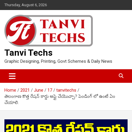
Skip
Thursday, August 6, 2026
to
content
Tanvi Techs
Graphic Designing, Printing, Govt Schemes & Daily News
Home
2021
June
17
tanvitechs
తెలంగాణ కొత్త రేషన్ కార్డు అప్లై చేయొచ్చా? పెండింగ్ లో ఉంటే ఏం
చేయాలి.