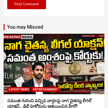
You may Missed
LATEST NEWS
ENTERTAINMENT
సమంత గురించి వచ్చిన వార్తలపై నాగ చైతన్య లీగల్
యాక్షన్.. ఢిల్లీ హైకోర్టును ఆశ్రయించిన హీరో!