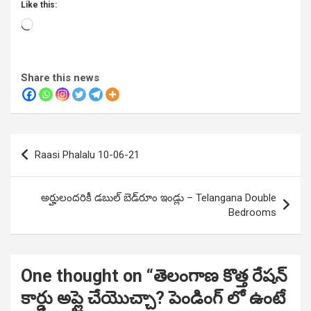
Like this:
Loading…
Share this news
Post
Raasi Phalalu 10-06-21
navigation
అర్హులందరికీ డబుల్ బెడ్‌రూం ఇండ్లు – Telangana Double
Bedrooms
One thought on “
తెలంగాణ కొత్త రేషన్
కార్డు అప్లై చేయొచ్చా? పెండింగ్ లో ఉంటే