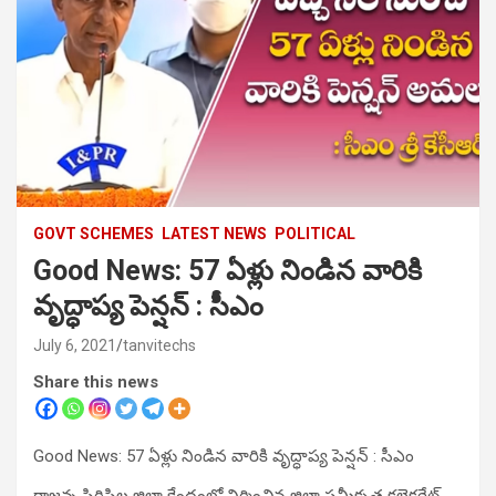
GOVT SCHEMES
LATEST NEWS
POLITICAL
Good News: 57 ఏళ్లు నిండిన వారికి
వృద్ధాప్య పెన్షన్‌ : సీఎం
July 6, 2021
tanvitechs
Share this news
Good News: 57 ఏళ్లు నిండిన వారికి వృద్ధాప్య పెన్షన్‌ : సీఎం
రాజన్న సిరిసిల్ల జిల్లా కేంద్రంలో నిర్మించిన జిల్లా సమీకృత కలెక్టరేట్