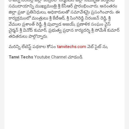
సముదాయాన్ని ముఖ్యమంత్రి శ్రీ కేసీఆర్ ప్రారంభించారు. అనంతరం
జిల్లా ప్రజా ప్రతినిధులు, అధికారులతో సమావేశమై ప్రసంగించారు. ఈ
కార్యక్రమంలో మంత్రులు శ్రీ కేటీఆర్, శ్రీ సింగిరెడ్డి నిరంజన్ రెడ్డి, శ్రీ
వేముల ప్రశాంత్ రెడ్డి, శ్రీ పువ్వాడ అజయ్, ప్రణాళిక సంఘం వైస్
చైర్మన్ శ్రీ వినోద్ కుమార్, ప్రభుత్వ ప్రధాన కార్యదర్శి శ్రీ సోమేశ్ కుమార్
తదితరులు పాల్గొన్నారు.
మరిన్ని లేటెస్ట్ పథకాల కోసం
tanvitechs.com
వెబ్ సైట్ ను,
Tanvi Techs
Youtube Channel చూడండి.