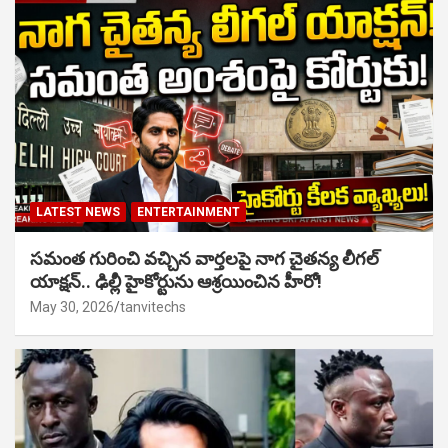
LATEST NEWS
ENTERTAINMENT
సమంత గురించి వచ్చిన వార్తలపై నాగ చైతన్య లీగల్
యాక్షన్.. ఢిల్లీ హైకోర్టును ఆశ్రయించిన హీరో!
May 30, 2026
tanvitechs