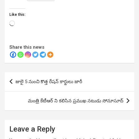
Like this:
Loading…
Share this news
Post
జులై 5 నుంచి కొత్త రేష‌న్ కార్డులు జారీ
navigation
మంత్రి కేటీఆర్ ని కలిసిన ప్రముఖ నటుడు సోనూసూద్
Leave a Reply