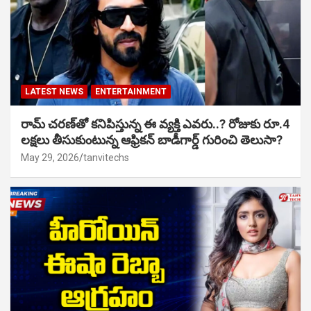
LATEST NEWS
ENTERTAINMENT
రామ్ చరణ్‌తో కనిపిస్తున్న ఈ వ్యక్తి ఎవరు..? రోజుకు రూ.4
లక్షలు తీసుకుంటున్న ఆఫ్రికన్ బాడీగార్డ్ గురించి తెలుసా?
May 29, 2026
tanvitechs