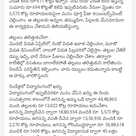
విడత కింద రూ.671 కోట్లు ఇచ్చాం. నేడు రెండో విడత కింద ఇస్తున్న
సుమారు రూ.694 కోట్లతో కలిపి ఇప్పటివరుకు నేరుగా మ్తొతం రూ.
5,573 కోట్ల రూపాయలకుపైగా మనం పూర్తి ఫీజు రియింబర్స్‌మెంట్‌
చెల్లించాం. ఆ తల్లులకు అన్నగా, తమ్ముడిగా, పిల్లలకు మేనమామగా
ఈ కార్యక్రమం చేశామని తెలియజేస్తున్నా.
తల్లులు తలెత్తుకునేలా…
మొదటి విడత ఏప్రిల్‌లో, రెండో విడత ఇవాళ చెల్లించగా, మూడో
విడత డిసెంబర్‌లో, నాలుగో విడత ఫిబ్రవరిలో చెల్లిస్తాం. తల్లుల చేతికే
డబ్బు ఇచ్చి, వారే నేరుగా ఫీజులు చెల్లించేలా చేశాం. తద్వారా
కాలేజీల్లో వసతులు బాగాలేకపోతే తల్లులు తలెత్తుకుని కాలేజీలను
నిలదీసే పరిస్ధితిని కల్పించాం. వారు డబ్బులు కడుతున్నారు కాబట్టి
ఆ హక్కు వారికొస్తుంది.
రెండేళ్లలో విద్యారంగంలో ఖర్చు
విద్యారంగంలో ఇప్పటివరకూ మనం చేసిన ఖర్చు ఈ రెండు
సంవత్సరాల కాలంలోనే జగనన్న అమ్మ ఒడి ద్వారా 44,48,865
మంది తల్లులకు రూ.13,022 కోట్ల రూపాయలు జమచేశాం.
జగనన్న విద్యాదీవెన ద్వారా 18,80,934 మందికి రూ. 5,573 కోట్ల
రూపాయలు, జగనన్న వసతి దీవెన ద్వారా 15,56,956 మందికి రూ.
2,270 కోట్ల రూపాయలు, జగనన్న గోరుముద్దద్వారా రూ. 36,88,618
మందికి రూ.1600 కోట్లు, జగనన్న విద్యాకానుక ద్వారా 45 లక్షల