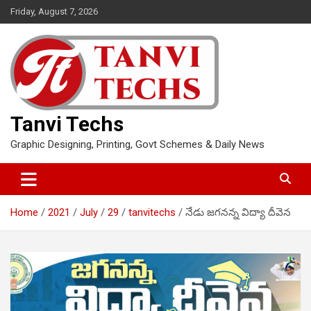
Skip
Friday, August 7, 2026
to
content
Tanvi Techs
Graphic Designing, Printing, Govt Schemes & Daily News
Home
2021
July
29
tanvitechs
నేడు జగనన్న విద్యా దీవెన