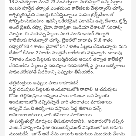
18 సంవత్సరాల నుంచి 23 సంవత్సరాల వయస్సులో ఉన్న పిల్లలు
ఇంటర్‌ పూర్తైన తర్వాత ఎంతమంది కాలేజీలకు వెళ్తున్నారని చూస్తే..
ఆశ్చర్యకరమైన నంబర్లు కనిపిస్తున్నాయి. మనం బ్రిక్స్‌దేశాలతో
పోల్చిచూసుకుంటాం. ఇవన్నీ ఒకేరకమైన ఎకానమీ ఉన్న దేశాలు. బ్రిక్స్‌
అంటే బ్రెజిల్, రష్యా, చైనా, సౌతాఫ్రికా, ఇండియా దేశాలతో సరిపోల్చి
చూస్తాం. ఈ వయస్సు పిల్లలు ఎంత మంది ఇంటర్‌ తర్వాత
కాలేజీలకు పోతున్నారో చూస్తే.. బ్రెజిల్‌లో దాదాపు 51.8 శాతం,
రష్యాలో 83.4 శాతం, చైనాలో 54.7 శాతం పిల్లలు చేరుతున్నారు. మన
దేశంలో కేవలం 27శాతం మాత్రమే కాలేజీలకు వెళ్తున్నారు. దాదాపు
73శాతం మంది పిల్లలకు ఇంటర్మీడియట్‌ అయిన తర్వాత కాలేజీల్లో
చేరడంలేదు. పిల్లలు పై చదువులు చదవకపోతే, పై స్ధాయి ఉద్యోగాలు
సాధించలేకపోతే పేదరికాన్ని ఎప్పుడూ తీసేయలేం.
తల్లిదండ్రులు అప్పులు పాలు కాకూడదనే…
పెద్ద చదువులు పిల్లలకు అందుబాటులోకి రావాలి. ఆ చదువులు
కోసం తల్లిదండ్రులు అప్పులు పాలు కాకుండా, అవి పిల్లలకు
అందుబాటులోకి వచ్చినప్పుడే వారి తలరాతలు మారుతాయి.
అప్పుడే మంచి ఉద్యోగాలు వస్తాయి, పెద్ద జీతాలు వచ్చే
అవకాశాలుంటాయి, వారి జీవితాలు మారుతాయి.
ఈ పరిస్థితుల్లో మార్పులు తీసుకురావడానికి… అధికారంలోకి వచ్చిన
వెంటనే నాన్నగారు ఫీజు రియింబర్స్‌మెంట్‌ విషయంలో ఒక అడుగు
ముందుకేస్తే.. జగన్‌ అనే నేను నాలుగు అడుగులు ముందుకు వేశాను.