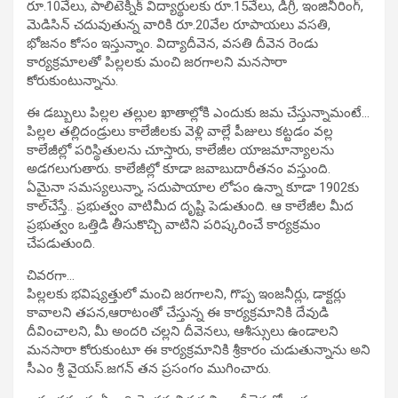
రూ.10వేలు, పాలిటెక్నిక్‌ విద్యార్థులకు రూ.15వేలు, డిగ్రీ, ఇంజినీరింగ్,
మెడిసిన్‌ చదువుతున్న వారికి రూ.20వేల రూపాయలు వసతి,
భోజనం కోసం ఇస్తున్నాం. విద్యాదీవెన, వసతి దీవెన రెండు
కార్యక్రమాలతో పిల్లలకు మంచి జరగాలని మనసారా
కోరుకుంటున్నాను.
ఈ డబ్బులు పిల్లల తల్లుల ఖాతాల్లోకి ఎందుకు జమ చేస్తున్నామంటే…
పిల్లల తల్లిదండ్రులు కాలేజీలకు వెళ్లి వాల్లే పీజులు కట్టడం వల్ల
కాలేజీల్లో పరిస్థితులను చూస్తారు, కాలేజీల యాజమాన్యాలను
అడగలుగుతారు. కాలేజీల్లో కూడా జవాబుదారీతనం వస్తుంది.
ఏమైనా సమస్యలున్నా, సదుపాయాల లోపం ఉన్నా కూడా 1902కు
కాల్‌చేస్తే.. ప్రభుత్వం వాటిమీద దృష్టి పెడుతుంది. ఆ కాలేజీల మీద
ప్రభుత్వం ఒత్తిడి తీసుకొచ్చి వాటిని పరిష్కరించే కార్యక్రమం
చేపడుతుంది.
చివరగా…
పిల్లలకు భవిష్యత్తులో మంచి జరగాలని, గొప్ప ఇంజనీర్లు, డాక్టర్లు
కావాలని తపన,ఆరాటంతో చేస్తున్న ఈ కార్యక్రమానికి దేవుడి
దీవించాలని, మీ అందరి చల్లని దీవెనలు, ఆశీస్సులు ఉండాలని
మనసారా కోరుకుంటూ ఈ కార్యక్రమానికి శ్రీకారం చుడుతున్నాను అని
సీఎం శ్రీ వైయస్‌.జగన్‌ తన ప్రసంగం ముగించారు.