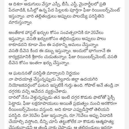
ఆ దిశగా అడుగులు వేస్తూ ఎస్సీ, బీసీ, ఎస్టీ, మైనార్టీలలో ప్రతి
పేదవాడికి, ఓసీల్లో ఉన్న పేద పిల్లలకు పూర్తిగా ఫీజు రియింబర్స్‌మెంట్‌
ఇస్తున్నాం. వారి తల్లితండ్రులు అప్పులు పాలయ్యే పరిస్థితిని
మారుస్తున్నాం.
అంతేకాక హాస్టల్‌ ఖర్చుల కోసం సంవత్సరానికి రూ.20వేలు
ఇస్తున్నాం. వసతి ఖర్చులకోసం తల్లిదండ్రులు అప్పులు పాలు
కాకూడదని కూడా మేం ఈ పథకాన్ని అమలు చేస్తున్నాం.
వసతి దీవెన కింద ఈ డబ్బు ఇస్తున్నాం. అందులో భాగంగానే ఈ
కార్యక్రమానికి శ్రీకారం చుడుతున్నాం. ఫీజు రియింబర్స్‌మెంట్, వసతి
దీవెన కోసం ఇంతగా ఖర్చు చేస్తున్నాం.
ఆ ఘటననతో పరిస్ధితి మార్చాలని నిర్ణయం
నా పాదయాత్ర చేస్తున్నప్పుడు నెల్లూరు జిల్లా ఉదయగిరి
నియోజకవర్గంలో ఘటన ఇప్పటికీ గుర్తు ఉంది. గోపాల్‌ అనే తండ్రి నా
దగ్గరకు వచ్చి ఆవేదన వ్యక్తంచేశాడు.
దారిలో నేను వెళ్తున్నప్పుడు తన ఇంటి దగ్గర కొడుకు ఫొటోతో ఫ్లెక్సీ
పెట్టాడు. ఫీజు లక్షరూపాయులు అయితే ప్రభుత్వం నుంచి అరకొరగా
రీయింబర్స్‌మెంటు వస్తుంది. అది కూడా ఎప్పుడిస్తారో తెలియని
పరిస్థిది. రూ.30వేల ఫీజు ఇస్తున్నారు, రూ.70వేలు అప్పు ఏడాదికి
చేయాల్సి వస్తోంది, దీన్ని చూసి తట్టుకోలేక నా కొడుకు ఆత్మహత్య
చేసుకున్నాడని ఆ తండ్రి నాకు చెప్పాడు. ఆ తల్లిదండ్రులు ఇద్దరూ