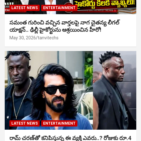
LATEST NEWS
ENTERTAINMENT
సమంత గురించి వచ్చిన వార్తలపై నాగ చైతన్య లీగల్
యాక్షన్.. ఢిల్లీ హైకోర్టును ఆశ్రయించిన హీరో!
May 30, 2026
tanvitechs
LATEST NEWS
ENTERTAINMENT
రామ్ చరణ్‌తో కనిపిస్తున్న ఈ వ్యక్తి ఎవరు..? రోజుకు రూ.4