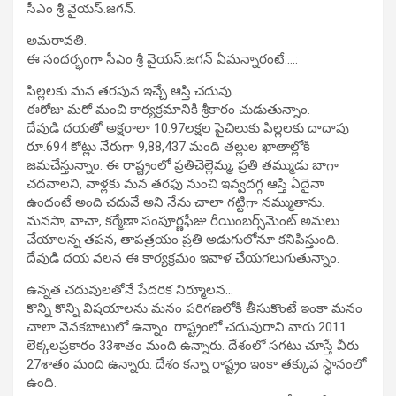
సీఎం శ్రీ వైయస్‌.జగన్‌.
అమరావతి.
ఈ సందర్భంగా సీఎం శ్రీ వైయస్‌.జగన్‌ ఏమన్నారంటే….:
పిల్లలకు మన తరపున ఇచ్చే ఆస్తి చదువు..
ఈరోజు మరో మంచి కార్యక్రమానికి శ్రీకారం చుడుతున్నాం.
దేవుడి దయతో అక్షరాలా 10.97లక్షల పైచిలుకు పిల్లలకు దాదాపు
రూ.694 కోట్లు నేరుగా 9,88,437 మంది తల్లుల ఖాతాల్లోకి
జమచేస్తున్నాం. ఈ రాష్ట్రంలో ప్రతిచెల్లెమ్మ, ప్రతి తమ్ముడు బాగా
చదవాలని, వాళ్లకు మన తరఫు నుంచి ఇవ్వదగ్గ ఆస్తి ఏదైనా
ఉందంటే అంది చదువే అని నేను చాలా గట్టిగా నమ్ముతాను.
మనసా, వాచా, కర్మేణా సంపూర్ణఫీజు రీయింబర్స్‌మెంట్‌ అమలు
చేయాలన్న తపన, తాపత్రయం ప్రతి అడుగులోనూ కనిపిస్తుంది.
దేవుడి దయ వలన ఈ కార్యక్రమం ఇవాళ చేయగలుగుతున్నాం.
ఉన్నత చదువులతోనే పేదరిక నిర్మూలన…
కొన్ని కొన్ని విషయాలను మనం పరిగణలోకి తీసుకొంటే ఇంకా మనం
చాలా వెనకబాటులో ఉన్నాం. రాష్ట్రంలో చదువురాని వారు 2011
లెక్కలప్రకారం 33శాతం మంది ఉన్నారు. దేశంలో సగటు చూస్తే వీరు
27శాతం మంది ఉన్నారు. దేశం కన్నా రాష్ట్రం ఇంకా తక్కువ స్ధానంలో
ఉంది.