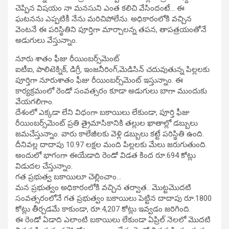
చెప్పిన విషయం నా మనసుని ఎంత కలిచి వేసిందంటే… ఈ
ఘటనను ఎప్పటికీ నేను మరిచిపోలేను. అధికారంలోకి వచ్చిన
వెంటనే ఈ పరిస్థితిని పూర్తిగా మార్చాలన్న తపన, తాపత్రయంతోనే
అడుగులు వేస్తున్నాం.
నూరు శాతం ఫీజు రీయింబర్స్‌మెంట్‌
ఐటీఐ, పాలిటెక్నిక్, డిగ్రీ, ఇంజనీరింగ్,మెడిసిన్‌ చదువుతున్న పిల్లలకు
పూర్తిగా నూరుశాతం ఫీజు రీయింబర్స్‌మెంట్‌ ఇస్తున్నాం. ఈ
కార్యక్రమంలో రెండో సంవత్సరం కూడా అడుగులు బాగా ముందుకు
వేయగలిగాం.
దేశంలో ఎక్కడా లేని విధంగా బకాయిలు లేకుండా, పూర్తి ఫీజు
రీయింబర్స్‌మెంట్‌ ప్రతి త్రైమాసికానికి తల్లుల ఖాతాల్లో డబ్బులు
జమచేస్తున్నాం. వారు కాలేజీలకు వెళ్లి డబ్బులు కట్టే పరిస్థితి ఉంది.
దీనివల్ల దాదాపు 10.97 లక్షల మంది పిల్లలకు మేలు జరుగుతుంది.
అందులో భాగంగా ఈయేడాది రెండో విడత కింద రూ.694 కోట్లు
విడుదల చేస్తున్నాం.
గత ప్రభుత్వ బకాయిలూ చెల్లించాం…
మన ప్రభుత్వం అధికారంలోకి వచ్చిన తర్వాత.. మొట్టమొదటి
సంవత్సరంలోనే గత ప్రభుత్వం బకాయిలు పెట్టిన దాదాపు రూ.1800
కోట్లు తీర్చడమే కాకుండా, రూ.4,207 కోట్లు ఇవ్వడం జరిగింది.
ఈ రెండో ఏడాది ఎలాంటి బకాయిలు లేకుండా ఏప్రిల్‌ నెలలో మొదటి