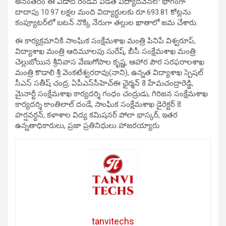
అనంతరం ఈ ఏడాది రెండవ విడత విద్యాదీవెనలో భాగంగా
దాదాపు 10.97 లక్షల మంది విద్యార్ధులకు రూ.693.81 కోట్లను
కంప్యూటర్‌లో బటన్‌ నొక్కి నేరుగా తల్లుల ఖాతాలో జమ చేశారు.
ఈ కార్యక్రమానికి సాంఘిక సంక్షేమశాఖ మంత్రి పినిపే విశ్వరూప్,
విద్యాశాఖ మంత్రి ఆదిమూలపు సురేష్, బీసీ సంక్షేమశాఖ మంత్రి
చెల్లుబోయిన శ్రీనివాస వేణుగోపాల కృష్ణ, ఆహార పౌర సరఫరాలశాఖ
మంత్రి కొడాలి శ్రీ వెంకటేశ్వరరావు(నాని), ఉన్నత విద్యాశాఖ స్పెషల్‌
సీఎస్‌ సతీష్‌ చంద్ర, ఏపీఎస్‌సీహెచ్‌ఈ ఛైర్మన్‌ కె హేమచంద్రారెడ్డి,
మైనార్టీ సంక్షేమశాఖ కార్యదర్శి గంధం చంద్రుడు, గిరిజన సంక్షేమశాఖ
కార్యదర్శి కాంతిలాల్‌ దండే, సాంఘిక సంక్షేమశాఖ డైరెక్టర్‌ కె
హర్షవర్ధన్, కళాశాల విద్య కమిషనర్‌ పోలా భాస్కర్, ఇతర
ఉన్నతాధికారులు, ప్రజా ప్రతినిధులు హాజరయ్యారు.
tanvitechs