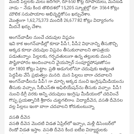
మంది పిల్లలకు మేలు జరిగేలా, రూ.650 కోట్ల రూపాయలు, మనబడి
నాడు – నేడు కింద తొలిదశలో 15,205 స్కూళ్లల్లో రూ. 3564 కోట్లు
మౌలిక సదుపాయాల అభివృద్ధికోసం ఖర్చుచేశాం.
మొత్తంగా 1,62,75,373 మందికి 26,677.82 కోట్లు విద్యారంగం
మీదనే ఖర్చు చేశాం.
అంగన్‌వాడీల నుంచే చదువుల విప్లవం
ఇవి కాక అంగన్‌వాడీల్లో కూడా పీపీ1, పీపీ2 విధానాన్ని తీసుకొచ్చి
అక్కడ కూడా చదువుల విప్లవం తీసుకురావాలని తాపత్రయ
పడుతున్నాం. పిల్లలకు, గర్భవతులుగా ఉన్న తల్లులకు మంచి
పౌష్టికాహారం అందించాలని వైయస్సార్‌ సంపూర్ణపోషణకోసం
రూ.1800 కోట్లు పెట్టాం. ప్రతి అడుగులోనూ చదువుకు అత్యంత
పెద్దపీట వేసే ప్రభుత్వం మనది. మన పిల్లలు బాగా చదవాలని
అంగన్‌వాడీలను పీపీ1 గా మార్చి అక్కడ నుంచి ఇంగ్లిషుమీడియంను
తీసుకు వచ్చాం, సీబీఎస్‌ఈ అఫిలియేషన్‌ను తీసుకు వచ్చాం. పీపీ1
నుంచి డిగ్రీ వరకు అన్ని చదువులు ఇంగ్లిషు మీడియంలో చదివించే
గొప్ప ప్రయత్నానికి శ్రీకారం చుట్టగలిగాం. విద్యాదీవెన, వసతి దీవెనల
వల్ల పిల్లలు ఇంకా బాగా చదవాలని కోరుకుంటున్నా.
వసతి దీవెన
వసతి దీవెన మొదటి విడత ఏప్రిల్‌లో ఇచ్చాం, మళ్లీ డిసెంబర్‌లో
రెండో విడత ఇస్తాం. వసతి దీవెన కింద ఐటీఐ విద్యార్థులకు