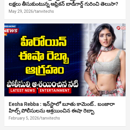
లక్షలు తీసుకుంటున్న ఆఫ్రికన్ బాడీగార్డ్ గురించి తెలుసా?
May 29, 2026
tanvitechs
LATEST NEWS
ENTERTAINMENT
Eesha Rebba : ఇన్‌స్టాలో బూతు కామెంట్.. బంజారా
హిల్స్ పోలీసులను ఆశ్రయించిన ఈషా రెబ్బా
February 5, 2026
tanvitechs