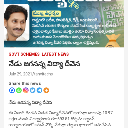
GOVT SCHEMES
LATEST NEWS
నేడు జగనన్న విద్యా దీవెన
July 29, 2021
tanvitechs
Share this news
నేడు జగనన్న విద్యా దీవెన
ఈ ఏడాది రెండవ విడత విద్యాదీవెనలో భాగంగా దాదాపు 10.97
లక్షల మంది విద్యార్ధులకు రూ.693.81 కోట్లను క్యాంప్‌
కార్యాలయంలో బటన్‌ నొక్కి నేరుగా తల్లుల ఖాతాలో జమచేసిన