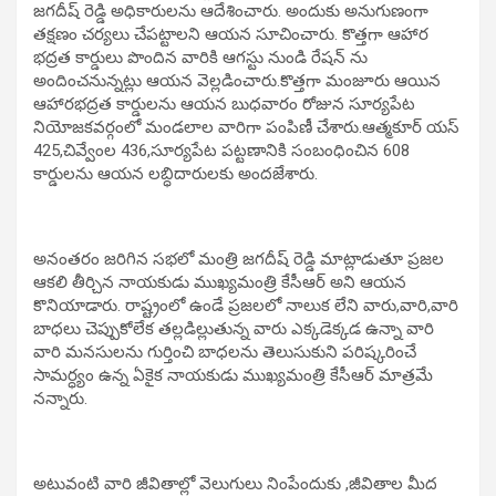
జగదీష్ రెడ్డి అధికారులను ఆదేశించారు. అందుకు అనుగుణంగా
తక్షణం చర్యలు చేపట్టాలని ఆయన సూచించారు. కొత్తగా ఆహార
భద్రత కార్డులు పొందిన వారికి ఆగస్టు నుండి రేషన్ ను
అందించనున్నట్లు ఆయన వెల్లడించారు.కొత్తగా మంజూరు ఆయిన
ఆహారభద్రత కార్డులను ఆయన బుధవారం రోజున సూర్యపేట
నియోజకవర్గంలో మండలాల వారిగా పంపిణీ చేశారు.ఆత్మకూర్ యస్
425,చివ్వేంల 436,సూర్యపేట పట్టణానికి సంబంధించిన 608
కార్డులను ఆయన లబ్ధిదారులకు అందజేశారు.
అనంతరం జరిగిన సభలో మంత్రి జగదీష్ రెడ్డి మాట్లాడుతూ ప్రజల
ఆకలి తీర్చిన నాయకుడు ముఖ్యమంత్రి కేసీఆర్ అని ఆయన
కొనియాడారు. రాష్ట్రంలో ఉండే ప్రజలలో నాలుక లేని వారు,వారి,వారి
బాధలు చెప్పుకోలేక తల్లడిల్లుతున్న వారు ఎక్కడెక్కడ ఉన్నా వారి
వారి మనసులను గుర్తించి బాధలను తెలుసుకుని పరిష్కరించే
సామర్ధ్యం ఉన్న ఏకైక నాయకుడు ముఖ్యమంత్రి కేసీఆర్ మాత్రమే
నన్నారు.
అటువంటి వారి జీవితాల్లో వెలుగులు నింపేందుకు ,జీవితాల మీద