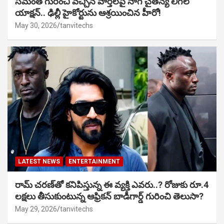
సమంత గురించి వచ్చిన వార్తలపై నాగ చైతన్య లీగల్
యాక్షన్.. ఢిల్లీ హైకోర్టును ఆశ్రయించిన హీరో!
May 30, 2026
tanvitechs
LATEST NEWS
ENTERTAINMENT
రామ్ చరణ్‌తో కనిపిస్తున్న ఈ వ్యక్తి ఎవరు..? రోజుకు రూ.4
లక్షలు తీసుకుంటున్న ఆఫ్రికన్ బాడీగార్డ్ గురించి తెలుసా?
May 29, 2026
tanvitechs