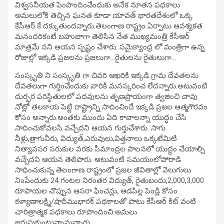
విశ్వసనీయత పెంపొందించేందుకు అనేక నూతన పధకాలు
అమలులోకి తెచ్చిన ఘనత కూడా యావత్ భారతదేశంలో ఒక్క
కేసీఆర్ కే దక్కుతుందన్నారు.తెలంగాణ రాష్ట్రం ఏర్పాటు ఆవశ్యకత
మనందరికంటే బహుబాగా తెలిసిన నేత ముఖ్యమంత్రి కేసీఆర్
మాత్రమే నని ఆయన స్పష్టం చేశారు. సమైక్యాంధ్ర లో మంత్రిగా ఉన్న
రోజుల్లో ఇక్కడి ప్రజలను ప్రజలుగా…రైతులను రైతులుగా…
సంస్కృతి ని సంస్కృతి గా చివరి ఆఖరికి ఇక్కడి గ్రామ దేవతలను
దేవతలుగా గుర్తించేందుకు వారికి మనస్కరించ లేదన్నారు.అటువంటి
దుర్భర పరిస్థితులలో పదవులను తృణప్రాయంగా త్వజించి చావు
నోట్లో తలకాయ పెట్టి రాష్ట్రాన్ని సాదించిందే ఇక్కడి ప్రజల ఆత్మగౌరవం
కోసం అన్నారు.అంతకు ముందు ఏది కావాలన్నా యుద్ధం చేసి
సాదించుకోవలసి వచ్చేదని ఆయన గుర్తుచేశారు. సాగు
నీళ్లు,త్రాగునీరు, విద్యుత్,ఎరువులు,విత్తనాలు ఒక్కటేమిటి
నిత్యావసర సరుకుల వరకు సీమాంద్రల పాలనలో యుద్ధం చేయాల్సి
వచ్చేదని ఆయన తెలిపారు. అటువంటి సమయంలోపోరాడి
సాధించుకున్న తెలంగాణ రాష్ట్రంలో ప్రజల జీవితాల్లో వెలుగులు
నింపేందుకు 24 గంటల నిరంతర విద్యుత్, రైతుబందు,2,000,3,000
రూపాయల చొప్పున ఆసరా ఫించన్లు, ఆడపిల్ల పెండ్లి కోసం
కళ్యాణాలక్ష్మి/షాదీముభారక్ పథకాలతో పాటు కేసీఆర్ కిట్ వంటి
చారిత్రాత్మక పధకాలు రూపొందించి అమలు
జరుపుకుంటున్నామన్నారు.