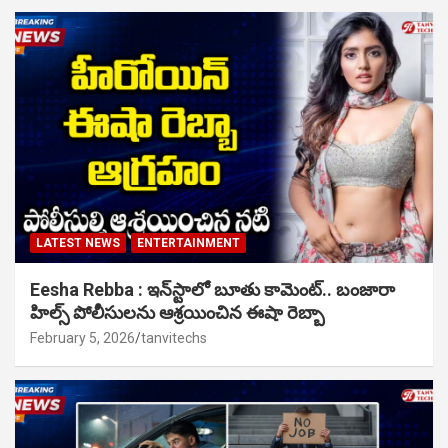
LATEST NEWS
ENTERTAINMENT
Eesha Rebba : ఇన్‌స్టాలో బూతు కామెంట్.. బంజారా
హిల్స్ పోలీసులను ఆశ్రయించిన ఈషా రెబ్బా
February 5, 2026
tanvitechs