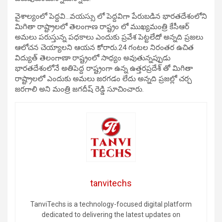
వైశాల్యంలో పెద్దవి…వయస్సు లో పెద్దవిగా పేరుబడిన భారతదేశంలోని
మిగితా రాష్ట్రాలలో తెలంగాణ రాష్ట్రం లో ముఖ్యమంత్రి కేసీఆర్
అమలు పరుస్తున్న పధకాలు ఎందుకు ప్రవేశ పెట్టలేదో అన్నది ప్రజలు
ఆలోచన చెయ్యాలని ఆయన కోరారు.24 గంటల నిరంతర ఉచిత
విద్యుత్ తెలంగాణా రాష్ట్రంలో సాధ్యం అవుతున్నప్పుడు
భారతదేశంలోనే అతిపెద్ద రాష్ట్రంగా ఉన్న ఉత్తరప్రదేశ్ తో మిగితా
రాష్ట్రాలలో ఎందుకు అమలు జరగడం లేదు అన్నది ప్రజల్లో చర్చ
జరగాలి అని మంత్రి జగదీష్ రెడ్డి సూచించారు.
tanvitechs
TanviTechs is a technology-focused digital platform
dedicated to delivering the latest updates on