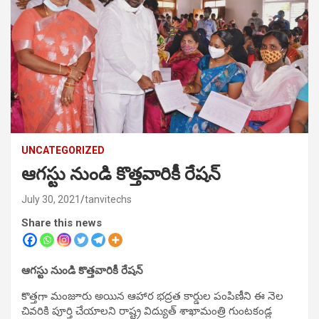
UNCATEGORIZED
ఆగస్టు నుండి కొత్తవారికీ రేషన్
July 30, 2021
tanvitechs
Share this news
ఆగస్టు నుండి కొత్తవారికీ రేషన్
కొత్తగా మంజూరు అయిన ఆహార భద్రత కార్డుల పంపిణీని ఈ నెల
చివరికి పూర్తి చేయాలని రాష్ట్ర విద్యుత్ శాఖామంత్రి గుంటకండ్ల