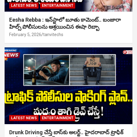
LATEST NEWS
ENTERTAINMENT
Eesha Rebba : ఇన్‌స్టాలో బూతు కామెంట్.. బంజారా
హిల్స్ పోలీసులను ఆశ్రయించిన ఈషా రెబ్బా
February 5, 2026
tanvitechs
LATEST NEWS
ENTERTAINMENT
Drunk Driving చేస్తే బాస్‌కు అలర్ట్.. హైదరాబాద్ ట్రాఫిక్