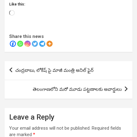
Like this:
Loading…
Share this news
Post
చంద్రబాబు, లోకేష్ పై మాజీ మంత్రి అనిల్ ఫైర్
navigation
తెలంగాణలోని మరో మూడు పట్టణాలకు అవార్డులు
Leave a Reply
Your email address will not be published.
Required fields
are marked
*