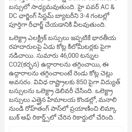
బస్సులో సాధ్యమవుతుంది. హై పవర్ AC &
DC ఛార్జింగ్ సిస్టమ్ బ్యాటరీని 3-4 గంటల్లో
పూర్తిగా రీఛార్జ్ చేయడానికి వీలవుతుంది.
ఒలెక్ట్రా ఎలక్ట్రిక్ బస్సులు ఇప్పటికే భారతీయ
రహదారులపై ఏడు కోట్ల కిలోమీటర్లకు పైగా
నడిచాయి. సుమారు 46,000 టన్నుల
CO2(కర్భన) ఉద్గారాలను తగ్గించాయి, ఈ
ఉద్గారాలను తగ్గించాలంటే రెండు కోట్ల చెట్లు
అవసరం. వివిధ రాష్ట్రాలకు 850 పైగా విద్యుత్
బస్సులను ఒలెక్ట్రా డెలివరీ చేసింది. ఒలెక్ట్రా
బస్సులు ఎత్తైన హిమాలయ కొండల్లో, మనాలి
నుండి రోహ్‌తంగ్ పాస్‌లో ప్రయాణించి లిమ్కా
బుక్ ఆఫ్ రికార్డ్స్‌లో చేరిన రికార్డులో చేరింది.