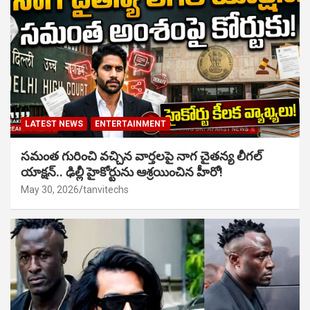
LATEST NEWS
ENTERTAINMENT
సమంత గురించి వచ్చిన వార్తలపై నాగ చైతన్య లీగల్
యాక్షన్.. ఢిల్లీ హైకోర్టును ఆశ్రయించిన హీరో!
May 30, 2026
tanvitechs