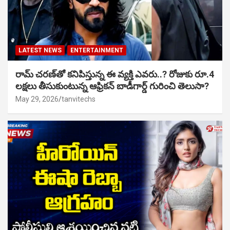
LATEST NEWS
ENTERTAINMENT
రామ్ చరణ్‌తో కనిపిస్తున్న ఈ వ్యక్తి ఎవరు..? రోజుకు రూ.4
లక్షలు తీసుకుంటున్న ఆఫ్రికన్ బాడీగార్డ్ గురించి తెలుసా?
May 29, 2026
tanvitechs