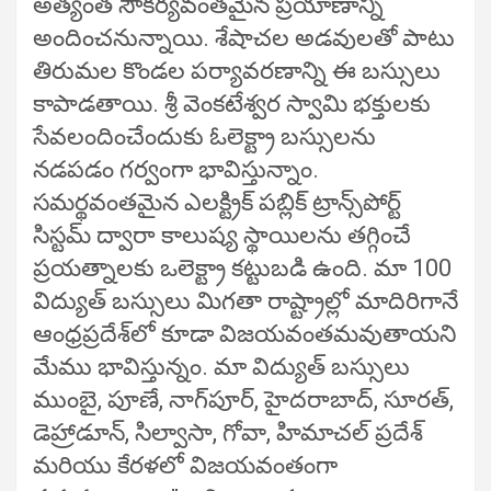
అత్యంత సౌకర్యవంతమైన ప్రయాణాన్ని
అందించనున్నాయి. శేషాచల అడవులతో పాటు
తిరుమల కొండల పర్యావరణాన్ని ఈ బస్సులు
కాపాడతాయి. శ్రీ వెంకటేశ్వర స్వామి భక్తులకు
సేవలందించేందుకు ఓలెక్ట్రా బస్సులను
నడపడం గర్వంగా భావిస్తున్నాం.
సమర్థవంతమైన ఎలక్ట్రిక్ పబ్లిక్ ట్రాన్స్‌పోర్ట్
సిస్టమ్ ద్వారా కాలుష్య స్థాయిలను తగ్గించే
ప్రయత్నాలకు ఒలెక్ట్రా కట్టుబడి ఉంది. మా 100
విద్యుత్‌ బస్సులు మిగతా రాష్ట్రాల్లో మాదిరిగానే
ఆంధ్రప్రదేశ్‌లో కూడా విజయవంతమవుతాయని
మేము భావిస్తున్నం. మా విద్యుత్‌ బస్సులు
ముంబై, పూణే, నాగ్‌పూర్, హైదరాబాద్, సూరత్,
డెహ్రాడూన్, సిల్వాసా, గోవా, హిమాచల్ ప్రదేశ్
మరియు కేరళలో విజయవంతంగా