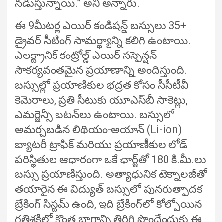
నడుస్తున్నాయి.” అని అన్నారు.
ఈ 9మీటర్ల ఎయిర్ కండిషన్డ్ బస్సులు 35+
డ్రైవర్‌ సీటింగ్ సామర్థ్యాన్ని కలిగి ఉంటాయి.
ఎలక్ట్రానిక్ కంట్రోల్డ్ ఎయిర్ సస్పెన్షన్
సౌకర్యవంతమైన ప్రయాణాన్ని అందిస్తుంది.
బస్సుల్లో ప్రయాణికుల భద్రత కోసం సీసీటీవీ
కెమెరాలు, ప్రతి సీటుకు యూఎస్‌బీ సాకెట్లు,
ఎమర్జెన్సీ బటన్‌లు ఉంటాయి. బస్సులో
అమర్చబడిన లిథియం-అయాన్ (Li-ion)
బ్యాటరీ ట్రాఫిక్ మరియు ప్రయాణీకుల లోడ్
పరిస్థితుల ఆధారంగా ఒకే ఛార్జ్‌తో 180 కి.మీ.లు
బస్సు ప్రయాణిస్తుంది. అత్యాధునిక టెక్నాలజీతో
తయారైన ఈ విద్యుత్‌ బస్సులో పునరుత్పాదక
బ్రేకింగ్ సిస్టమ్ ఉంది, ఇది బ్రేకింగ్‌లో కోల్పోయిన
గతిశక్తిలో కొంత భాగాన్ని తిరిగి పొందేందుకు ఈ