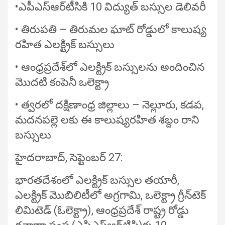
•ఎపీఎస్‌ఆర్‌టీసికి 10 విద్యుత్‌ బస్సుల డెలివరీ
• తిరుపతి – తిరుమల ఘాట్ రోడ్డులో కాలుష్య
రహిత ఎలక్ట్రిక్ బస్సులు
• ఆంధ్రప్రదేశ్‌లో ఎలక్ట్రిక్ బస్సులను అందించిన
మొదటి కంపెనీ ఒలెక్ట్రా
• త్వరలో దక్షిణాంధ్ర జిల్లాలు – నెల్లూరు, కడప,
మదనపల్లె లకు ఈ కాలుష్యరహిత శబ్దం రాని
బస్సులు
హైదరాబాద్, సెప్టెంబర్ 27:
భారతదేశంలో ఎలక్ట్రిక్ బస్సుల తయారీ,
ఎలక్ట్రిక్ మొబిలిటీలో అగ్రగామి, ఒలెక్ట్రా గ్రీన్‌టెక్
లిమిటెడ్ (ఓలెక్ట్రా), ఆంధ్రప్రదేశ్ రాష్ట్ర రోడ్డు