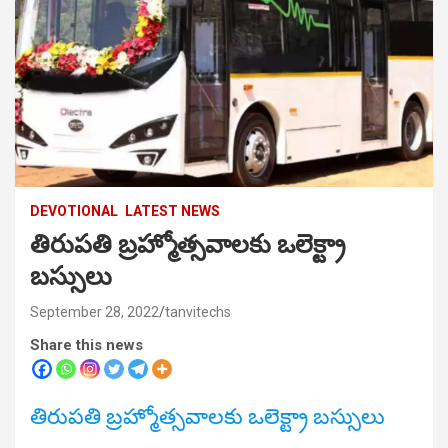
DEVOTIONAL
LATEST NEWS
తిరుపతి బ్రహ్మోత్సవాలకు ఒలెక్ట్రా
బస్సులు
September 28, 2022
tanvitechs
Share this news
తిరుపతి బ్రహ్మోత్సవాలకు ఒలెక్ట్రా బస్సులు