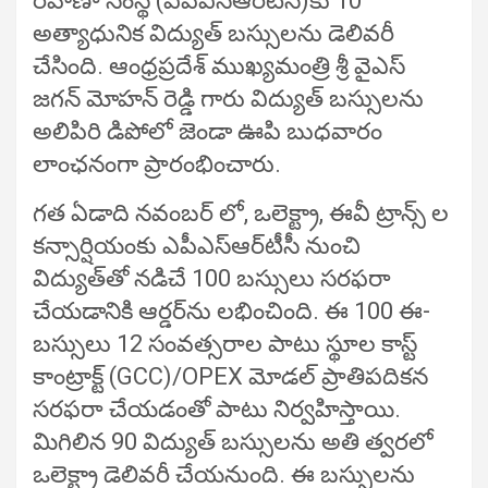
రవాణా సంస్థ (ఎపిఎస్‌ఆర్‌టిసి)కు 10
అత్యాధునిక విద్యుత్‌ బస్సులను డెలివరీ
చేసింది. ఆంధ్రప్రదేశ్‌ ముఖ్యమంత్రి శ్రీ వైఎస్
జగన్ మోహన్ రెడ్డి గారు విద్యుత్‌ బస్సులను
అలిపిరి డిపోలో జెండా ఊపి బుధవారం
లాంఛనంగా ప్రారంభించారు.
గత ఏడాది నవంబర్ లో, ఒలెక్ట్రా, ఈవీ ట్రాన్స్‌ ల
కన్సార్షియంకు ఎపీఎస్‌ఆర్‌టీసీ నుంచి
విద్యుత్‌తో నడిచే 100 బస్సులు సరఫరా
చేయడానికి ఆర్డర్‌ను లభించింది. ఈ 100 ఈ-
బస్సులు 12 సంవత్సరాల పాటు స్థూల కాస్ట్
కాంట్రాక్ట్ (GCC)/OPEX మోడల్ ప్రాతిపదికన
సరఫరా చేయడంతో పాటు నిర్వహిస్తాయి.
మిగిలిన 90 విద్యుత్‌ బస్సులను అతి త్వరలో
ఒలెక్ట్రా డెలివరీ చేయనుంది. ఈ బస్సులను