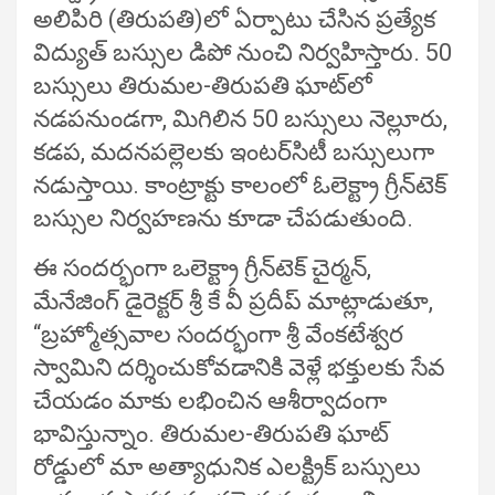
అలిపిరి (తిరుపతి)లో ఏర్పాటు చేసిన ప్రత్యేక
విద్యుత్ బస్సుల డిపో నుంచి నిర్వహిస్తారు. 50
బస్సులు తిరుమల-తిరుపతి ఘాట్‌లో
నడపనుండగా, మిగిలిన 50 బస్సులు నెల్లూరు,
కడప, మదనపల్లెలకు ఇంటర్‌సిటీ బస్సులుగా
నడుస్తాయి. కాంట్రాక్టు కాలంలో ఓలెక్ట్రా గ్రీన్‌టెక్
బస్సుల నిర్వహణను కూడా చేపడుతుంది.
ఈ సందర్భంగా ఒలెక్ట్రా గ్రీన్‌టెక్‌ చైర్మన్,
మేనేజింగ్ డైరెక్టర్ శ్రీ కే వీ ప్రదీప్ మాట్లాడుతూ,
“బ్రహ్మోత్సవాల సందర్భంగా శ్రీ వేంకటేశ్వర
స్వామిని దర్శించుకోవడానికి వెళ్లే భక్తులకు సేవ
చేయడం మాకు లభించిన ఆశీర్వాదంగా
భావిస్తున్నాం. తిరుమల-తిరుపతి ఘాట్
రోడ్డులో మా అత్యాధునిక ఎలక్ట్రిక్ బస్సులు