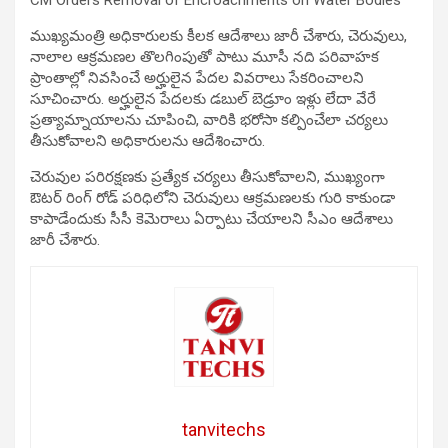
ముఖ్యమంత్రి అధికారులకు కీలక ఆదేశాలు జారీ చేశారు, చెరువులు,
నాలాల ఆక్రమణల తొలగింపుతో పాటు మూసీ నది పరివాహక
ప్రాంతాల్లో నివసించే అర్హులైన పేదల వివరాలు సేకరించాలని
సూచించారు. అర్హులైన పేదలకు డబుల్ బెడ్రూం ఇళ్లు లేదా వేరే
ప్రత్యామ్నాయాలను చూపించి, వారికి భరోసా కల్పించేలా చర్యలు
తీసుకోవాలని అధికారులను ఆదేశించారు.
చెరువుల పరిరక్షణకు ప్రత్యేక చర్యలు తీసుకోవాలని, ముఖ్యంగా
ఔటర్ రింగ్ రోడ్ పరిధిలోని చెరువులు ఆక్రమణలకు గురి కాకుండా
కాపాడేందుకు సీసీ కెమెరాలు ఏర్పాటు చేయాలని సీఎం ఆదేశాలు
జారీ చేశారు.
tanvitechs