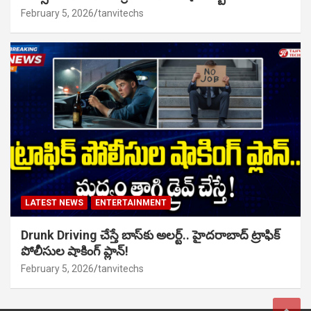
February 5, 2026
tanvitechs
LATEST NEWS
ENTERTAINMENT
Drunk Driving చేస్తే బాస్‌కు అలర్ట్.. హైదరాబాద్ ట్రాఫిక్
పోలీసుల షాకింగ్ ప్లాన్!
February 5, 2026
tanvitechs