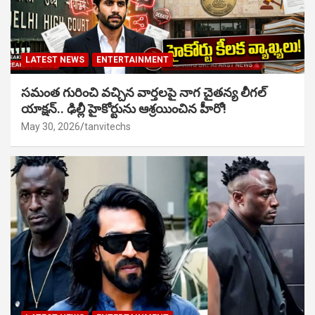
LATEST NEWS
ENTERTAINMENT
సమంత గురించి వచ్చిన వార్తలపై నాగ చైతన్య లీగల్
యాక్షన్.. ఢిల్లీ హైకోర్టును ఆశ్రయించిన హీరో!
May 30, 2026
tanvitechs