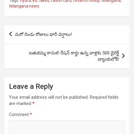
Tags:
hydra
,
ktr
,
lakes
,
ration card
,
revanth reddy
,
telangana
,
telangana news
Post
మరో రెండు రోజులు భారీ వర్షాలు!
navigation
బతుకమ్మ కానుక! రేషన్ కార్డు ఉన్న వాళ్లకు 500 డైరెక్ట్
బ్యాంకులోకి!
Leave a Reply
Your email address will not be published.
Required fields
are marked
*
Comment
*