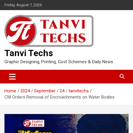
Skip
Friday, August 7, 2026
to
content
Tanvi Techs
Graphic Designing, Printing, Govt Schemes & Daily News
Home
2024
September
24
tanvitechs
CM Orders Removal of Encroachments on Water Bodies