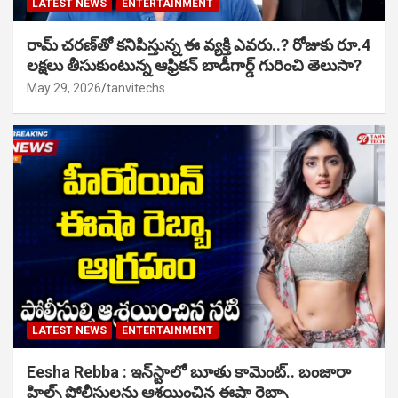
LATEST NEWS
ENTERTAINMENT
రామ్ చరణ్‌తో కనిపిస్తున్న ఈ వ్యక్తి ఎవరు..? రోజుకు రూ.4
లక్షలు తీసుకుంటున్న ఆఫ్రికన్ బాడీగార్డ్ గురించి తెలుసా?
May 29, 2026
tanvitechs
LATEST NEWS
ENTERTAINMENT
Eesha Rebba : ఇన్‌స్టాలో బూతు కామెంట్.. బంజారా
హిల్స్ పోలీసులను ఆశ్రయించిన ఈషా రెబ్బా