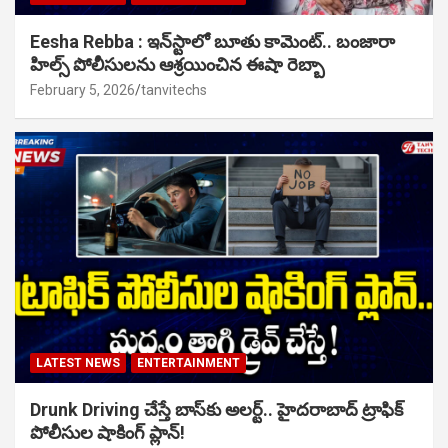
Eesha Rebba : ఇన్‌స్టాలో బూతు కామెంట్.. బంజారా
హిల్స్ పోలీసులను ఆశ్రయించిన ఈషా రెబ్బా
February 5, 2026
tanvitechs
LATEST NEWS
ENTERTAINMENT
Drunk Driving చేస్తే బాస్‌కు అలర్ట్.. హైదరాబాద్ ట్రాఫిక్
పోలీసుల షాకింగ్ ప్లాన్!