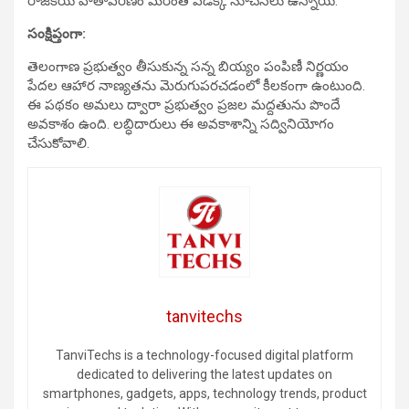
రాజకీయ వాతావరణం మరింత వేడెక్కే సూచనలు ఉన్నాయి.
సంక్షిప్తంగా:
తెలంగాణ ప్రభుత్వం తీసుకున్న సన్న బియ్యం పంపిణీ నిర్ణయం
పేదల ఆహార నాణ్యతను మెరుగుపరచడంలో కీలకంగా ఉంటుంది.
ఈ పథకం అమలు ద్వారా ప్రభుత్వం ప్రజల మద్దతును పొందే
అవకాశం ఉంది. లబ్ధిదారులు ఈ అవకాశాన్ని సద్వినియోగం
చేసుకోవాలి.
tanvitechs
TanviTechs is a technology-focused digital platform
dedicated to delivering the latest updates on
smartphones, gadgets, apps, technology trends, product