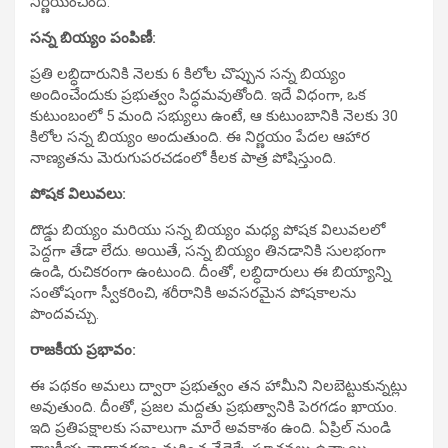
నిర్ణయించింది.
సన్న బియ్యం పంపిణీ:
ప్రతి లబ్ధిదారునికి నెలకు 6 కిలోల చొప్పున సన్న బియ్యం
అందించేందుకు ప్రభుత్వం సిద్ధమవుతోంది. ఇదే విధంగా, ఒక
కుటుంబంలో 5 మంది సభ్యులు ఉంటే, ఆ కుటుంబానికి నెలకు 30
కిలోల సన్న బియ్యం అందుతుంది. ఈ నిర్ణయం పేదల ఆహార
నాణ్యతను మెరుగుపరచడంలో కీలక పాత్ర పోషిస్తుంది.
పోషక విలువలు:
దొడ్డు బియ్యం మరియు సన్న బియ్యం మధ్య పోషక విలువలలో
పెద్దగా తేడా లేదు. అయితే, సన్న బియ్యం తినడానికి సులభంగా
ఉండి, రుచికరంగా ఉంటుంది. దీంతో, లబ్ధిదారులు ఈ బియ్యాన్ని
సంతోషంగా స్వీకరించి, శరీరానికి అవసరమైన పోషకాలను
పొందవచ్చు.
రాజకీయ ప్రభావం:
ఈ పథకం అమలు ద్వారా ప్రభుత్వం తన హామీని నిలబెట్టుకున్నట్లు
అవుతుంది. దీంతో, ప్రజల మద్దతు ప్రభుత్వానికి పెరగడం ఖాయం.
ఇది ప్రతిపక్షాలకు సవాలుగా మారే అవకాశం ఉంది. ఏప్రిల్ నుండి