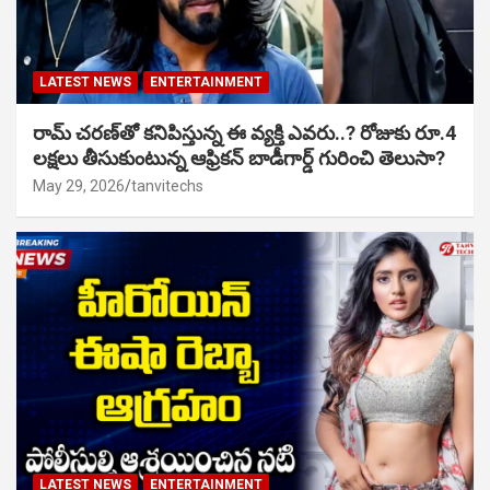
LATEST NEWS
ENTERTAINMENT
రామ్ చరణ్‌తో కనిపిస్తున్న ఈ వ్యక్తి ఎవరు..? రోజుకు రూ.4
లక్షలు తీసుకుంటున్న ఆఫ్రికన్ బాడీగార్డ్ గురించి తెలుసా?
May 29, 2026
tanvitechs
LATEST NEWS
ENTERTAINMENT