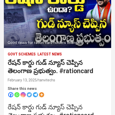
Good news for ration card holders telangana
GOVT SCHEMES
LATEST NEWS
రేషన్ కార్డు గుడ్ న్యూస్ చెప్పిన
తెలంగాణ ప్రభుత్వం. #rationcard
February 13, 2025
tanvitechs
Share this news
రేషన్ కార్డు గుడ్ న్యూస్ చెప్పిన