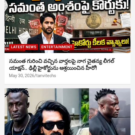
LATEST NEWS
ENTERTAINMENT
సమంత గురించి వచ్చిన వార్తలపై నాగ చైతన్య లీగల్
యాక్షన్.. ఢిల్లీ హైకోర్టును ఆశ్రయించిన హీరో!
May 30, 2026
tanvitechs