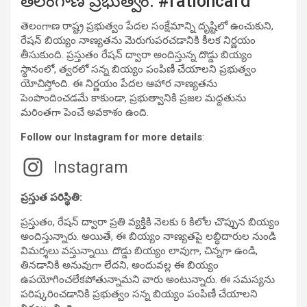
తెలంగాణ ప్రభుత్వం. #rationcard
తెలంగాణ రాష్ట్ర ప్రభుత్వం పేదల సంక్షేమాన్ని దృష్టిలో ఉంచుకుని,
రేషన్ బియ్యం నాణ్యతను మెరుగుపరచడానికి కీలక నిర్ణయం
తీసుకుంది. ప్రస్తుతం రేషన్ ద్వారా అందిస్తున్న దొడ్డు బియ్యం
స్థానంలో, త్వరలో సన్న బియ్యం పంపిణీ చేయాలని ప్రభుత్వం
యోచిస్తోంది. ఈ నిర్ణయం పేదల ఆహార నాణ్యతను
పెంపొందించడమే కాకుండా, ప్రభుత్వానికి ప్రజల మద్దతును
మరింతగా పెంచే అవకాశం ఉంది.
Follow our Instagram for more details
:
Instagram
ప్రస్తుత పరిస్థితి:
ప్రస్తుతం, రేషన్ ద్వారా ప్రతి వ్యక్తికి నెలకు 6 కిలోల చొప్పున బియ్యం
అందిస్తున్నారు. అయితే, ఈ బియ్యం నాణ్యతపై లబ్ధిదారుల నుండి
విమర్శలు వస్తున్నాయి. దొడ్డు బియ్యం లావుగా, చిన్నగా ఉండి,
తినడానికి అనువుగా లేదని, అందువల్ల ఈ బియ్యం
ఉపయోగించలేకపోతున్నామని వారు అంటున్నారు. ఈ సమస్యను
పరిష్కరించడానికి ప్రభుత్వం సన్న బియ్యం పంపిణీ చేయాలని