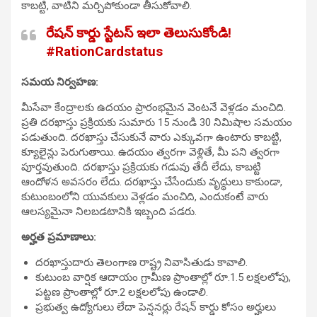
కాబట్టి, వాటిని మర్చిపోకుండా తీసుకోవాలి.
రేషన్ కార్డు స్టేటస్ ఇలా తెలుసుకోండి!
#RationCardstatus
సమయ నిర్వహణ:
మీసేవా కేంద్రాలకు ఉదయం ప్రారంభమైన వెంటనే వెళ్లడం మంచిది.
ప్రతి దరఖాస్తు ప్రక్రియకు సుమారు 15 నుండి 30 నిమిషాల సమయం
పడుతుంది. దరఖాస్తు చేసుకునే వారు ఎక్కువగా ఉంటారు కాబట్టి,
క్యూలైన్లు పెరుగుతాయి. ఉదయం త్వరగా వెళ్లితే, మీ పని త్వరగా
పూర్తవుతుంది. దరఖాస్తు ప్రక్రియకు గడువు తేదీ లేదు, కాబట్టి
ఆందోళన అవసరం లేదు. దరఖాస్తు చేసేందుకు వృద్ధులు కాకుండా,
కుటుంబంలోని యువకులు వెళ్లడం మంచిది, ఎందుకంటే వారు
ఆలస్యమైనా నిలబడటానికి ఇబ్బంది పడరు.
అర్హత ప్రమాణాలు:
దరఖాస్తుదారు తెలంగాణ రాష్ట్ర నివాసితుడు కావాలి.
కుటుంబ వార్షిక ఆదాయం గ్రామీణ ప్రాంతాల్లో రూ.1.5 లక్షలలోపు,
పట్టణ ప్రాంతాల్లో రూ.2 లక్షలలోపు ఉండాలి.
ప్రభుత్వ ఉద్యోగులు లేదా పెన్షనర్లు రేషన్ కార్డు కోసం అర్హులు