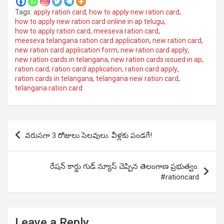
Tags:
apply ration card
,
how to apply new ration card
,
how to apply new ration card online in ap telugu
,
how to apply ration card
,
meeseva ration card
,
meeseva telangana ration card application
,
new ration card
,
new ration card application form
,
new ration card apply
,
new ration cards in telangana
,
new ration cards issued in ap
,
ration card
,
ration card application
,
ration card apply
,
ration cards in telangana
,
telangana new ration card
,
telangana ration card
Post
వరుసగా 3 రోజులు సెలవులు. వీళ్లకు పండగే!
navigation
రేషన్ కార్డు గుడ్ న్యూస్ చెప్పిన తెలంగాణ ప్రభుత్వం.
#rationcard
Leave a Reply