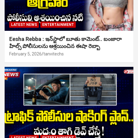
LATEST NEWS
ENTERTAINMENT
Eesha Rebba : ఇన్‌స్టాలో బూతు కామెంట్.. బంజారా
హిల్స్ పోలీసులను ఆశ్రయించిన ఈషా రెబ్బా
February 5, 2026
tanvitechs
LATEST NEWS
ENTERTAINMENT