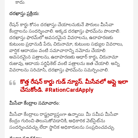
కాదు.
దరఖాస్తు ప్రక్రియ:
రేషన్ కార్డు కోసం దరఖాస్తు చేయాలనుకునే పౌరులు మీసేవా
కేంద్రాలను సందర్శించాలి. అక్కడ దరఖాస్తు ఫారమ్‌ను పొందాలి.
దరఖాస్తు ఫారమ్‌లో అవసరమైన వివరాలను, ఉదాహరణకు
కుటుంబ ప్రధానుడి పేరు, చిరునామా, కుటుంబ సభ్యుల వివరాలు,
వార్షిక ఆదాయం వంటి సమాచారాన్ని నమోదు చేయాలి.
అవసరమైన పత్రాలను, ఉదాహరణకు ఆధార్ కార్డు, చిరునామా
రుజువు, ఆదాయ సర్టిఫికెట్ వంటి పత్రాలను జత చేయాలి. అన్ని
వివరాలను సరిచూసి, దరఖాస్తు ఫారమ్‌ను సమర్పించాలి.
కొత్త రేషన్ కార్డు గుడ్ న్యూస్. మీసేవలో అప్లై ఇలా
చేసుకోండి. #RationCardApply
మీసేవా కేంద్రాల సమాచారం:
మీసేవా కేంద్రాలు రాష్ట్రవ్యాప్తంగా ఉన్నాయి. మీ సమీప మీసేవా
కేంద్రం గురించి తెలుసుకోవడానికి, అధికారిక వెబ్‌సైట్‌ను
సందర్శించవచ్చు లేదా స్థానిక అధికారులను సంప్రదించవచ్చు.