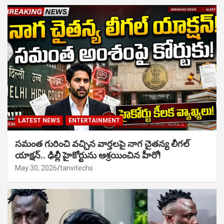
LATEST NEWS
ENTERTAINMENT
సమంత గురించి వచ్చిన వార్తలపై నాగ చైతన్య లీగల్
యాక్షన్.. ఢిల్లీ హైకోర్టును ఆశ్రయించిన హీరో!
May 30, 2026
tanvitechs