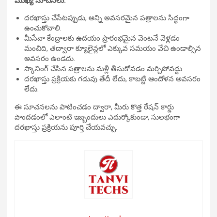
ముఖ్య సూచనలు:
దరఖాస్తు చేసేటప్పుడు, అన్ని అవసరమైన పత్రాలను సిద్ధంగా
ఉంచుకోవాలి.
మీసేవా కేంద్రాలకు ఉదయం ప్రారంభమైన వెంటనే వెళ్లడం
మంచిది, తద్వారా క్యూలైన్లలో ఎక్కువ సమయం వేచి ఉండాల్సిన
అవసరం ఉండదు.
స్కానింగ్ చేసిన పత్రాలను మళ్లీ తీసుకోవడం మర్చిపోవద్దు.
దరఖాస్తు ప్రక్రియకు గడువు తేదీ లేదు, కాబట్టి ఆందోళన అవసరం
లేదు.
ఈ సూచనలను పాటించడం ద్వారా, మీరు కొత్త రేషన్ కార్డు
పొందడంలో ఎలాంటి ఇబ్బందులు ఎదుర్కోకుండా, సులభంగా
దరఖాస్తు ప్రక్రియను పూర్తి చేయవచ్చు.