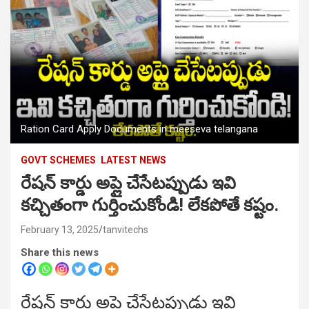
Ration Card Apply Documents in meeseva telangana
GOVT SCHEMES
LATEST NEWS
రేషన్ కార్డు అప్లై చేసేటప్పుడు ఇవి
కచ్చితంగా గుర్తించుకోండి! లేకపోతే కష్టం.
February 13, 2025
tanvitechs
Share this news
రేషన్ కార్డు అప్లై చేసేటప్పుడు ఇవి