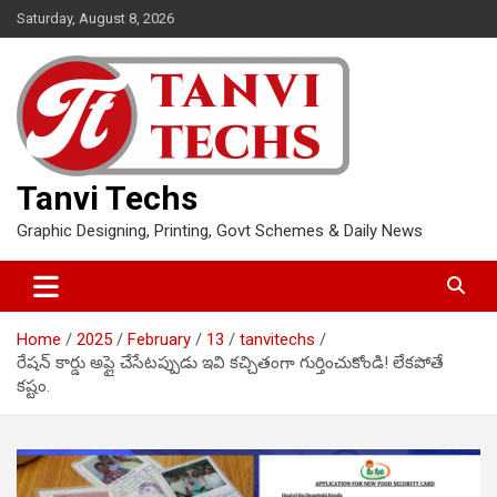
Skip
Saturday, August 8, 2026
to
content
Tanvi Techs
Graphic Designing, Printing, Govt Schemes & Daily News
Home
2025
February
13
tanvitechs
రేషన్ కార్డు అప్లై చేసేటప్పుడు ఇవి కచ్చితంగా గుర్తించుకోండి! లేకపోతే
కష్టం.