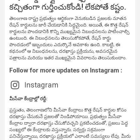
కచ్చితంగా గుర్తించుకోండి! లేకపోతే కష్టం.
తెలంగాణ రాష్ట్ర ప్రభుత్వం ఆర్థికంగా వెనుకబడిన ప్రజలకు నూతన
రేషన్ కార్డులను జారీ చేయడానికి సిద్ధమైంది. అయితే, ఈ కొత్త రేషన్
కార్డులను పొందడానికి కొన్ని ముఖ్యమైన నిబంధనలను పాటించాల్సి
ఉంటుంది. ఈ నిబంధనలను తెలుసుకోకపోతే, రేషన్ కార్డు
పొందడంలో ఇబ్బందులు ఎదుర్కొనే అవకాశం ఉంది. కాబట్టి, ఈ
కథనంలో ఆ నిబంధనలను, దరఖాస్తు ప్రక్రియను, అవసరమైన
పత్రాలను మరియు ఇతర ముఖ్యమైన వివరాలను తెలుసుకుందాం.
Follow for more updates on Instagram :
Instagram
మీసేవా కేంద్రాల్లో రద్దీ:
ప్రస్తుతం, తెలంగాణలోని మీసేవా కేంద్రాలు కొత్త రేషన్ కార్డుల కోసం
దరఖాస్తు చేసుకునే ప్రజలతో నిండిపోయాయి. ప్రభుత్వం మీసేవా
కేంద్రాల ద్వారా దరఖాస్తు చేసుకోవచ్చని ప్రకటించడంతో, ప్రజలు పెద్ద
సంఖ్యలో ఈ కేంద్రాలకు వస్తున్నారు. సర్వర్లు సక్రమంగా
పనిచేస్తున్నాయి, దరఖాస్తు ప్రక్రియలో ఎలాంటి సమస్యలు లేవు. మీరు