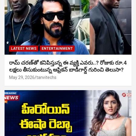
LATEST NEWS
ENTERTAINMENT
రామ్ చరణ్‌తో కనిపిస్తున్న ఈ వ్యక్తి ఎవరు..? రోజుకు రూ.4
లక్షలు తీసుకుంటున్న ఆఫ్రికన్ బాడీగార్డ్ గురించి తెలుసా?
May 29, 2026
tanvitechs