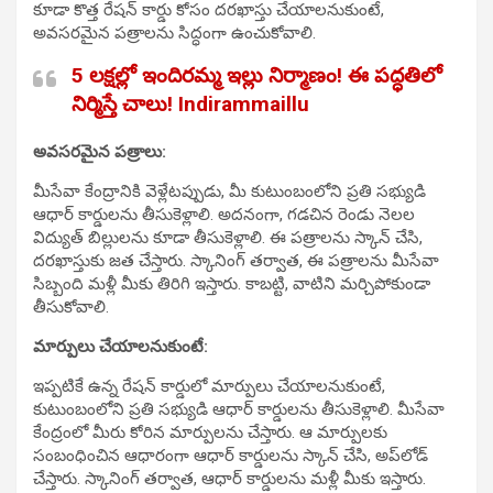
కూడా కొత్త రేషన్ కార్డు కోసం దరఖాస్తు చేయాలనుకుంటే,
అవసరమైన పత్రాలను సిద్ధంగా ఉంచుకోవాలి.
5 లక్షల్లో ఇందిరమ్మ ఇల్లు నిర్మాణం! ఈ పద్ధతిలో
నిర్మిస్తే చాలు! Indirammaillu
అవసరమైన పత్రాలు:
మీసేవా కేంద్రానికి వెళ్లేటప్పుడు, మీ కుటుంబంలోని ప్రతి సభ్యుడి
ఆధార్ కార్డులను తీసుకెళ్లాలి. అదనంగా, గడచిన రెండు నెలల
విద్యుత్ బిల్లులను కూడా తీసుకెళ్లాలి. ఈ పత్రాలను స్కాన్ చేసి,
దరఖాస్తుకు జత చేస్తారు. స్కానింగ్ తర్వాత, ఈ పత్రాలను మీసేవా
సిబ్బంది మళ్లీ మీకు తిరిగి ఇస్తారు. కాబట్టి, వాటిని మర్చిపోకుండా
తీసుకోవాలి.
మార్పులు చేయాలనుకుంటే:
ఇప్పటికే ఉన్న రేషన్ కార్డులో మార్పులు చేయాలనుకుంటే,
కుటుంబంలోని ప్రతి సభ్యుడి ఆధార్ కార్డులను తీసుకెళ్లాలి. మీసేవా
కేంద్రంలో మీరు కోరిన మార్పులను చేస్తారు. ఆ మార్పులకు
సంబంధించిన ఆధారంగా ఆధార్ కార్డులను స్కాన్ చేసి, అప్‌లోడ్
చేస్తారు. స్కానింగ్ తర్వాత, ఆధార్ కార్డులను మళ్లీ మీకు ఇస్తారు.