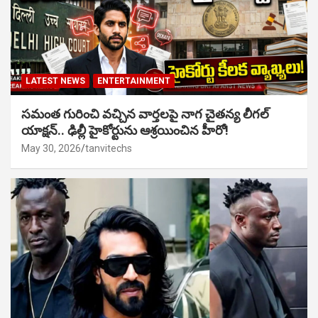
LATEST NEWS
ENTERTAINMENT
సమంత గురించి వచ్చిన వార్తలపై నాగ చైతన్య లీగల్
యాక్షన్.. ఢిల్లీ హైకోర్టును ఆశ్రయించిన హీరో!
May 30, 2026
tanvitechs