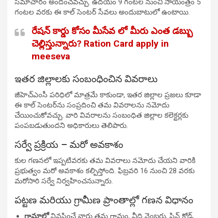
సమాచారం అందించవచ్చు. ఉదయం 9 గంటల నుంచి సాయంత్రం 5
గంటల వరకు ఈ కాల్ సెంటర్ సేవలు అందుబాటులో ఉంటాయి.
రేషన్ కార్డు కోసం మీసేవ లో మీరు ఎంత డబ్బు
చెల్లిస్తున్నారు? Ration Card apply in
meeseva
ఇతర జిల్లాలకు సంబంధించిన వివరాలు
జీహెచ్ఎంసీ పరిధిలో మాత్రమే కాకుండా, ఇతర జిల్లాల ప్రజలు కూడా
ఈ కాల్ సెంటర్‌ను సంప్రదించి తమ వివరాలను నమోదు
చేయించుకోవచ్చు. వారి వివరాలను సంబంధిత జిల్లాల కలెక్టర్లకు
పంపబడుతుందని అధికారులు తెలిపారు.
సర్వే ప్రక్రియ – మరో అవకాశం
కుల గణనలో ఇప్పటివరకు తమ వివరాలు నమోదు చేయని వారికి
ప్రభుత్వం మరో అవకాశం కల్పిస్తోంది. ఫిబ్రవరి 16 నుంచి 28 వరకు
మరోసారి సర్వే నిర్వహించనున్నారు.
పట్టణ మరియు గ్రామీణ ప్రాంతాల్లో గణన విధానం
గ్రామాల్లో
నివసించే వారు తమ గ్రామం, వీధి నెంబరు, పిన్ కోడ్,