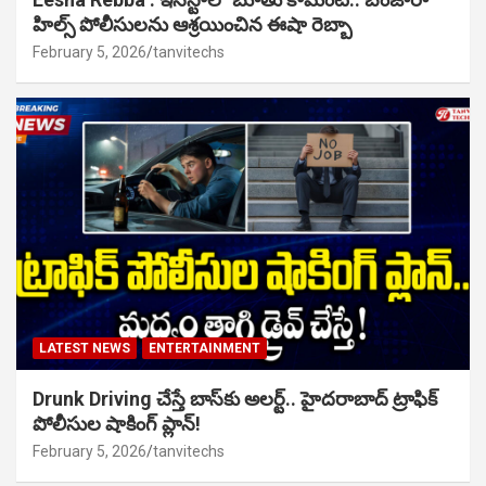
హిల్స్ పోలీసులను ఆశ్రయించిన ఈషా రెబ్బా
February 5, 2026
tanvitechs
LATEST NEWS
ENTERTAINMENT
Drunk Driving చేస్తే బాస్‌కు అలర్ట్.. హైదరాబాద్ ట్రాఫిక్
పోలీసుల షాకింగ్ ప్లాన్!
February 5, 2026
tanvitechs