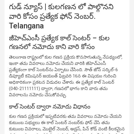
గుడ్ న్యూస్ | కులగణన లో పాల్గొనని
వారి కోసం ప్రత్యేక ఫోన్ నెంబర్.
Telangana
జీహెచ్ఎంసీ ప్రత్యేక కాల్ సెంటర్ – కుల
గణనలో నమోదు కాని వారి కోసం
తెలంగాణ రాష్ట్రంలో కుల గణన ప్రక్రియ కొనసాగుతున్న నేపథ్యంలో,
ఇంకా తమ వివరాలు నమోదు చేయని వారికి జీహెచ్ఎంసీ
ప్రత్యేకంగా కాల్ సెంటర్‌ను ఏర్పాటు చేసింది. సౌత్ జోన్ సర్కిల్-6
డిప్యూటీ కమిషనర్ జయంత్ ఫిబ్రవరి 16న ఈ విషయం గురించి
అధికారికంగా ప్రకటన విడుదల చేశారు. ఈ ప్రత్యేక కాల్ సెంటర్
(040-21111111) ద్వారా, గణనలో భాగం కాని వారు తమ
వివరాలను నమోదు చేసుకోవచ్చు.
కాల్ సెంటర్ ద్వారా నమోదు విధానం
కుల గణన ప్రక్రియలో ఇప్పటివరకు తమ వివరాలు నమోదు చేయని
కుటుంబ సభ్యులు ఈ కాల్ సెంటర్ నంబర్‌కు ఫోన్ చేసి తమ
కుటుంబ వివరాలు, మొబైల్ నెంబర్, అడ్రస్, పిన్ కోడ్ వంటి కీలకమైన