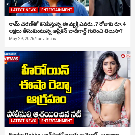
LATEST NEWS
ENTERTAINMENT
రామ్ చరణ్‌తో కనిపిస్తున్న ఈ వ్యక్తి ఎవరు..? రోజుకు రూ.4
లక్షలు తీసుకుంటున్న ఆఫ్రికన్ బాడీగార్డ్ గురించి తెలుసా?
May 29, 2026
tanvitechs
LATEST NEWS
ENTERTAINMENT
Eesha Rebba : ఇన్‌స్టాలో బూతు కామెంట్.. బంజారా