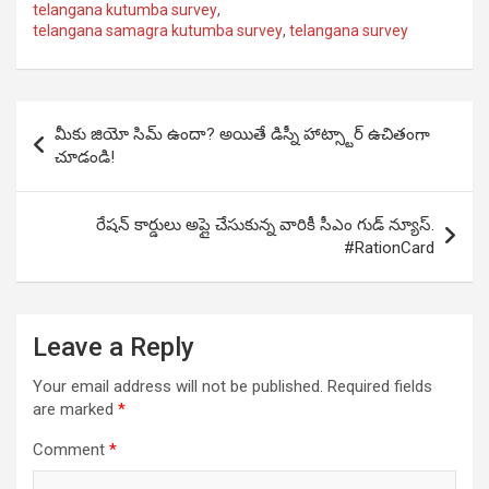
telangana kutumba survey
,
telangana samagra kutumba survey
,
telangana survey
Post
మీకు జియో సిమ్ ఉందా? అయితే డిస్నీ హాట్స్టార్ ఉచితంగా
navigation
చూడండి!
రేషన్ కార్డులు అప్లై చేసుకున్న వారికీ సీఎం గుడ్ న్యూస్.
#RationCard
Leave a Reply
Your email address will not be published.
Required fields
are marked
*
Comment
*