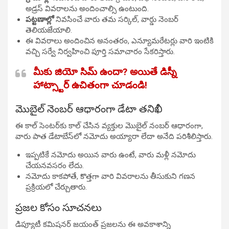
అడ్రస్ వివరాలను అందించాల్సి ఉంటుంది.
పట్టణాల్లో
నివసించే వారు తమ సర్కిల్, వార్డు నెంబర్
తెలియజేయాలి.
ఈ వివరాలు అందించిన అనంతరం, ఎన్యూమరేటర్లు వారి ఇంటికి
వచ్చి సర్వే నిర్వహించి పూర్తి సమాచారం సేకరిస్తారు.
మీకు జియో సిమ్ ఉందా? అయితే డిస్నీ
హాట్స్టార్ ఉచితంగా చూడండి!
మొబైల్ నెంబర్ ఆధారంగా డేటా తనిఖీ
ఈ కాల్ సెంటర్‌కు కాల్ చేసిన వ్యక్తుల మొబైల్ నంబర్ ఆధారంగా,
వారు పాత డేటాబేస్‌లో నమోదు అయ్యారా లేదా అనేది పరిశీలిస్తారు.
ఇప్పటికే నమోదు అయిన వారు ఉంటే, వారు మళ్లీ నమోదు
చేయనవసరం లేదు.
నమోదు కాకపోతే, కొత్తగా వారి వివరాలను తీసుకుని గణన
ప్రక్రియలో చేర్చుతారు.
ప్రజల కోసం సూచనలు
డిప్యూటీ కమిషనర్ జయంత్ ప్రజలను ఈ అవకాశాన్ని