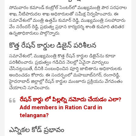
సోమవారం కమాండ్ కంట్రోల్ సెంటర్‌లో ముఖ్యమంత్రి పౌర సరఫరాల
శాఖ, నీటిపారుదల శాఖ అధికారులతో సమీక్ష నిర్వహించారు. ఈ
సమావేశంలో మంత్రి ఉత్తమ్ కుమార్ రెడ్డి, ముఖ్యమంత్రి సలహాదారు
వేం నరేందర్ రెడ్డి, ప్రభుత్వ ప్రధాన కార్యదర్శి శాంతి కుమారి తదితర
ఉన్నతాధికారులు పాల్గొన్నారు.
కొత్త రేషన్ కార్డుల డిజైన్ పరిశీలన
సమావేశంలో, ముఖ్యమంత్రి కొత్త రేషన్ కార్డుల డిజైన్‌ను కూడా
పరిశీలించారు. ప్రభుత్వం గడిచిన నెలల్లో ఏవైనా మార్పులు
చేసినట్లయితే, దీనికి సంబంధించిన పూర్తి జాబితాను అధికారులకు
అందించడం కోరారు. ఈ సందర్భంలో మహబూబ్‌నగర్, రంగారెడ్డి,
హైదరాబాద్ జిల్లాల్లో రేషన్ కార్డుల మంజూరు ప్రక్రియను వేగవంతం
చేయాలని సూచించారు.
రేషన్ కార్డు లో పిల్లల్ని నమోదు చేయడం ఎలా?
Add members in Ration Card in
telangana?
ఎన్నికల కోడ్ ప్రభావం