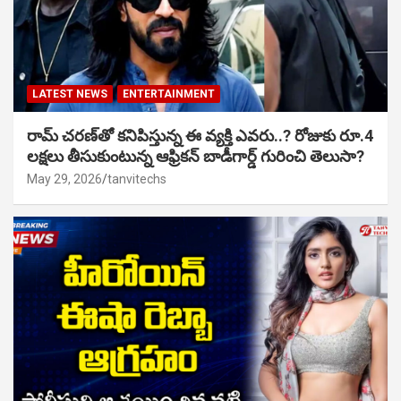
LATEST NEWS
ENTERTAINMENT
రామ్ చరణ్‌తో కనిపిస్తున్న ఈ వ్యక్తి ఎవరు..? రోజుకు రూ.4
లక్షలు తీసుకుంటున్న ఆఫ్రికన్ బాడీగార్డ్ గురించి తెలుసా?
May 29, 2026
tanvitechs