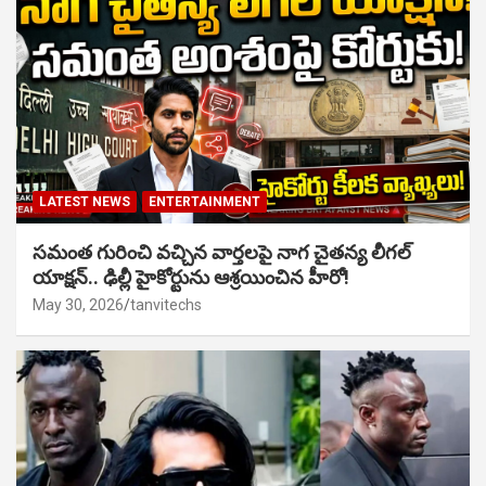
LATEST NEWS
ENTERTAINMENT
సమంత గురించి వచ్చిన వార్తలపై నాగ చైతన్య లీగల్
యాక్షన్.. ఢిల్లీ హైకోర్టును ఆశ్రయించిన హీరో!
May 30, 2026
tanvitechs