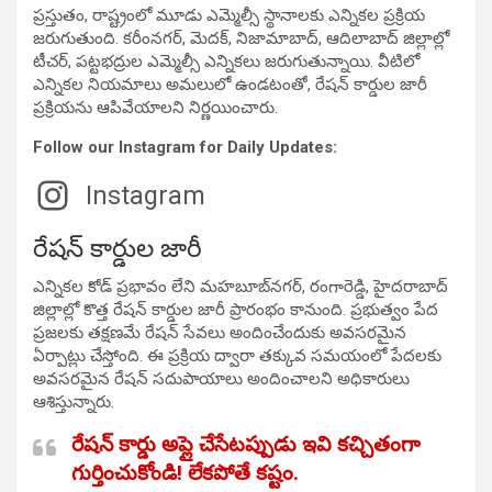
ప్రస్తుతం, రాష్ట్రంలో మూడు ఎమ్మెల్సీ స్థానాలకు ఎన్నికల ప్రక్రియ
జరుగుతుంది. కరీంనగర్, మెదక్, నిజామాబాద్, ఆదిలాబాద్ జిల్లాల్లో
టీచర్, పట్టభద్రుల ఎమ్మెల్సీ ఎన్నికలు జరుగుతున్నాయి. వీటిలో
ఎన్నికల నియమాలు అమలులో ఉండటంతో, రేషన్ కార్డుల జారీ
ప్రక్రియను ఆపివేయాలని నిర్ణయించారు.
Follow our Instagram for Daily Updates:
Instagram
రేషన్ కార్డుల జారీ
ఎన్నికల కోడ్ ప్రభావం లేని మహబూబ్‌నగర్, రంగారెడ్డి, హైదరాబాద్
జిల్లాల్లో కొత్త రేషన్ కార్డుల జారీ ప్రారంభం కానుంది. ప్రభుత్వం పేద
ప్రజలకు తక్షణమే రేషన్ సేవలు అందించేందుకు అవసరమైన
ఏర్పాట్లు చేస్తోంది. ఈ ప్రక్రియ ద్వారా తక్కువ సమయంలో పేదలకు
అవసరమైన రేషన్ సదుపాయాలు అందించాలని అధికారులు
ఆశిస్తున్నారు.
రేషన్ కార్డు అప్లై చేసేటప్పుడు ఇవి కచ్చితంగా
గుర్తించుకోండి! లేకపోతే కష్టం.