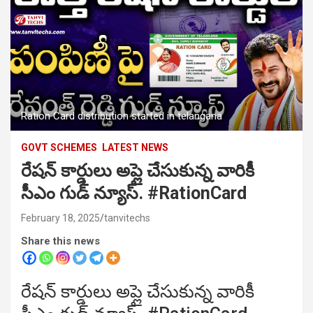
Ration Card distribution started in telangana
GOVT SCHEMES
LATEST NEWS
రేషన్ కార్డులు అప్లై చేసుకున్న వారికీ
సీఎం గుడ్ న్యూస్. #RationCard
February 18, 2025
tanvitechs
Share this news
రేషన్ కార్డులు అప్లై చేసుకున్న వారికీ