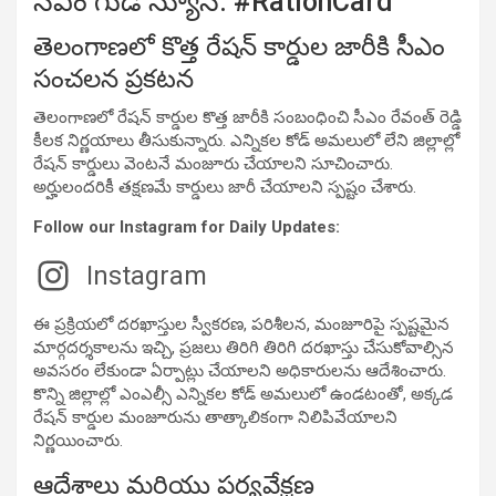
సీఎం గుడ్ న్యూస్. #RationCard
తెలంగాణలో కొత్త రేషన్ కార్డుల జారీకి సీఎం
సంచలన ప్రకటన
తెలంగాణలో రేషన్ కార్డుల కొత్త జారీకి సంబంధించి సీఎం రేవంత్ రెడ్డి
కీలక నిర్ణయాలు తీసుకున్నారు. ఎన్నికల కోడ్ అమలులో లేని జిల్లాల్లో
రేషన్ కార్డులు వెంటనే మంజూరు చేయాలని సూచించారు.
అర్హులందరికీ తక్షణమే కార్డులు జారీ చేయాలని స్పష్టం చేశారు.
Follow our Instagram for Daily Updates:
Instagram
ఈ ప్రక్రియలో దరఖాస్తుల స్వీకరణ, పరిశీలన, మంజూరిపై స్పష్టమైన
మార్గదర్శకాలను ఇచ్చి, ప్రజలు తిరిగి తిరిగి దరఖాస్తు చేసుకోవాల్సిన
అవసరం లేకుండా ఏర్పాట్లు చేయాలని అధికారులను ఆదేశించారు.
కొన్ని జిల్లాల్లో ఎంఎల్సీ ఎన్నికల కోడ్ అమలులో ఉండటంతో, అక్కడ
రేషన్ కార్డుల మంజూరును తాత్కాలికంగా నిలిపివేయాలని
నిర్ణయించారు.
ఆదేశాలు మరియు పర్యవేక్షణ