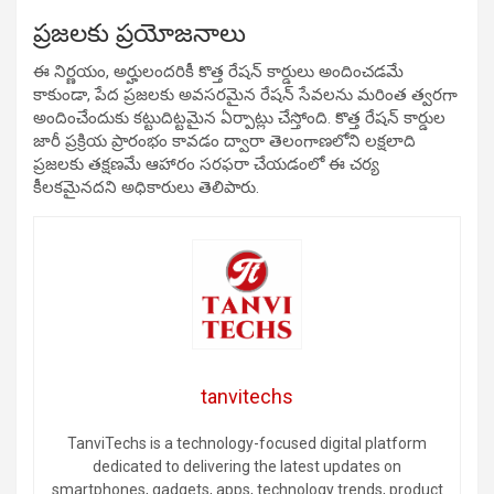
ప్రజలకు ప్రయోజనాలు
ఈ నిర్ణయం, అర్హులందరికీ కొత్త రేషన్ కార్డులు అందించడమే
కాకుండా, పేద ప్రజలకు అవసరమైన రేషన్ సేవలను మరింత త్వరగా
అందించేందుకు కట్టుదిట్టమైన ఏర్పాట్లు చేస్తోంది. కొత్త రేషన్ కార్డుల
జారీ ప్రక్రియ ప్రారంభం కావడం ద్వారా తెలంగాణలోని లక్షలాది
ప్రజలకు తక్షణమే ఆహారం సరఫరా చేయడంలో ఈ చర్య
కీలకమైనదని అధికారులు తెలిపారు.
tanvitechs
TanviTechs is a technology-focused digital platform
dedicated to delivering the latest updates on
smartphones, gadgets, apps, technology trends, product