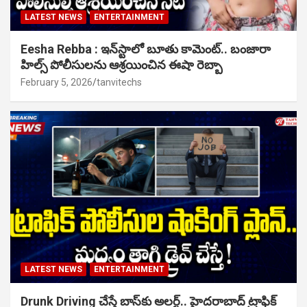
LATEST NEWS
ENTERTAINMENT
Eesha Rebba : ఇన్‌స్టాలో బూతు కామెంట్.. బంజారా
హిల్స్ పోలీసులను ఆశ్రయించిన ఈషా రెబ్బా
February 5, 2026
tanvitechs
LATEST NEWS
ENTERTAINMENT
Drunk Driving చేస్తే బాస్‌కు అలర్ట్.. హైదరాబాద్ ట్రాఫిక్