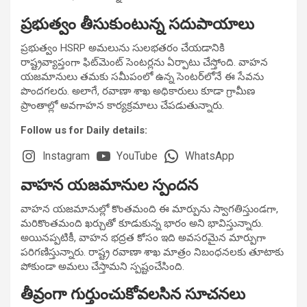
ప్రభుత్వం తీసుకుంటున్న సదుపాయాలు
ప్రభుత్వం HSRP అమలును సులభతరం చేయడానికి
రాష్ట్రవ్యాప్తంగా ఫిట్‌మెంట్ సెంటర్లను ఏర్పాటు చేస్తోంది. వాహన
యజమానులు తమకు సమీపంలో ఉన్న సెంటర్‌లోనే ఈ సేవను
పొందగలరు. అలాగే, రవాణా శాఖ అధికారులు కూడా గ్రామీణ
ప్రాంతాల్లో అవగాహన కార్యక్రమాలు చేపడుతున్నారు.
Follow us for Daily details:
Instagram
YouTube
WhatsApp
వాహన యజమానుల స్పందన
వాహన యజమానుల్లో కొంతమంది ఈ మార్పును స్వాగతిస్తుండగా,
మరికొంతమంది ఖర్చుతో కూడుకున్న భారం అని భావిస్తున్నారు.
అయినప్పటికీ, వాహన భద్రత కోసం ఇది అవసరమైన మార్పుగా
పరిగణిస్తున్నారు. రాష్ట్ర రవాణా శాఖ మాత్రం నిబంధనలకు తూటాకు
పోకుండా అమలు చేస్తామని స్పష్టంచేసింది.
తీవ్రంగా గుర్తుంచుకోవలసిన సూచనలు