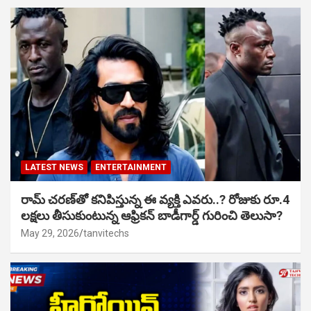
LATEST NEWS
ENTERTAINMENT
రామ్ చరణ్‌తో కనిపిస్తున్న ఈ వ్యక్తి ఎవరు..? రోజుకు రూ.4
లక్షలు తీసుకుంటున్న ఆఫ్రికన్ బాడీగార్డ్ గురించి తెలుసా?
May 29, 2026
tanvitechs