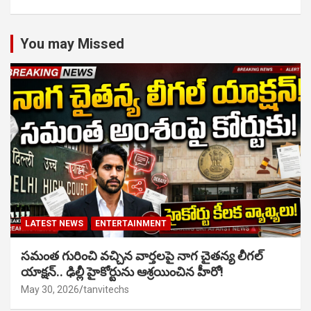
You may Missed
LATEST NEWS
ENTERTAINMENT
సమంత గురించి వచ్చిన వార్తలపై నాగ చైతన్య లీగల్
యాక్షన్.. ఢిల్లీ హైకోర్టును ఆశ్రయించిన హీరో!
May 30, 2026
tanvitechs