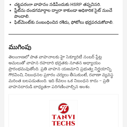
చట్టపరంగా వాహనం నడిపేందుకు HSRP తప్పనిసరి.
ప్లేట్‌ను దండగమార్గాల ద్వారా కాకుండా అధికారిక సైట్ నుంచే
పొందాలి.
ఫిట్‌మెంట్‌కు సంబంధించిన రశీదు, ఫోటోలు భద్రపరచుకోవాలి.
ముగింపు
తెలంగాణలో పాత వాహనాలకు హై సెక్యూరిటీ నంబర్ ప్లేట్ల
అమలుతో వాహన రహదారి భద్రతకు నూతన అధ్యాయం
ప్రారంభమవుతోంది. ప్రతి వాహన యజమాని ప్రభుత్వ నిర్ణయాన్ని
గౌరవించి, నిబంధనల ప్రకారం చర్యలు తీసుకుంటే, రవాణా వ్యవస్థ
మరింత బలపడుతుంది. ఇది కేవలం ఒక నిబంధన కాదు – ప్రతి
వాహనదారుడి బాధ్యతగా పరిగణించాల్సిన అంశం.