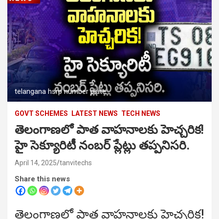
telangana hsrp number plate
GOVT SCHEMES
LATEST NEWS
TECH NEWS
తెలంగాణలో పాత వాహనాలకు హెచ్చరిక!
హై సెక్యూరిటీ నంబర్ ప్లేట్లు తప్పనిసరి.
April 14, 2025
tanvitechs
Share this news
తెలంగాణలో పాత వాహనాలకు హెచ్చరిక!