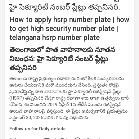
హై సెక్యూరిటీ నంబర్ ప్లేట్లు తప్పనిసరి.
How to apply hsrp number plate | how
to get high security number plate |
telangana hsrp number plate
తెలంగాణలో పాత వాహనాలకు నూతన
నిబంధన: హై సెక్యూరిటీ నంబర్ ప్లేట్లు
తప్పనిసరి
తెలంగాణ రాష్ట్ర ప్రభుత్వం రవాణా రంగంలో కీలక సంస్కరణలను
అమలు చేయడానికి మరో ముందడుగు వేసింది. ప్రస్తుతం రోడ్లపై
ప్రయాణిస్తున్న పాత వాహనాలకు హై సెక్యూరిటీ రిజిస్ట్రేషన్ ప్లేట్లు
(HSRP) తప్పనిసరి చేస్తూ రాష్ట్ర రవాణా శాఖ తాజా ఉత్తర్వులు జారీ
చేసింది. ఈ నిబంధన 2019 ఏప్రిల్ 1వ తేదీకి ముందు రిజిస్ట్రేషన్
అయిన వాహనాలపై వర్తిస్తుంది. ఈ ప్లేట్లు అమర్చడానికి ప్రభుత్వము
సెప్టెంబర్ 30, 2025 వరకు గడువు విధించింది.
Follow us for Daily details: