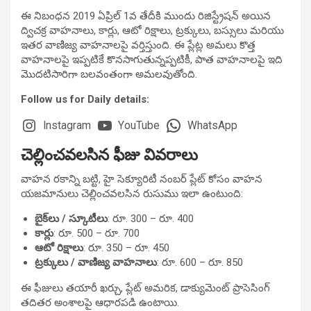
ఈ నిబంధన 2019 ఏప్రిల్ 1వ తేదీకి ముందు రిజిస్ట్రేషన్ అయిన
ద్విచక్ర వాహనాలు, కార్లు, ఆటో రిక్షాలు, ట్రక్కులు, బస్సులు మరియు
ఇతర వాణిజ్య వాహనాలపై వర్తిస్తుంది. ఈ ప్లేట్ల అమలు కొత్త
వాహనాలపై ఇప్పటికే కొనసాగుతున్నప్పటికీ, పాత వాహనాలపై ఇది
మొదటిసారిగా బలవంతంగా అమలవుతోంది.
Follow us for Daily details:
Instagram
YouTube
WhatsApp
చెల్లించవలసిన ఫీజు వివరాలు
వాహన రకాన్ని బట్టి, హై సెక్యూరిటీ నంబర్ ప్లేట్ కోసం వాహన
యజమానులు చెల్లించవలసిన రుసుము ఇలా ఉంటుంది:
బైక్‌లు / స్కూటీలు
: రూ. 300 – రూ. 400
కార్లు
: రూ. 500 – రూ. 700
ఆటో రిక్షాలు
: రూ. 350 – రూ. 450
ట్రక్కులు / వాణిజ్య వాహనాలు
: రూ. 600 – రూ. 850
ఈ ఫీజులు తయారీ ఖర్చు, ప్లేట్ అమరిక, డాక్యుమెంట్ ప్రాసెసింగ్
తదితర అంశాలపై ఆధారపడి ఉంటాయి.