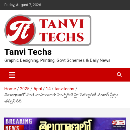
Skip
Friday, August 7, 2026
to
content
Tanvi Techs
Graphic Designing, Printing, Govt Schemes & Daily News
Home
2025
April
14
tanvitechs
తెలంగాణలో పాత వాహనాలకు హెచ్చరిక! హై సెక్యూరిటీ నంబర్ ప్లేట్లు
తప్పనిసరి.