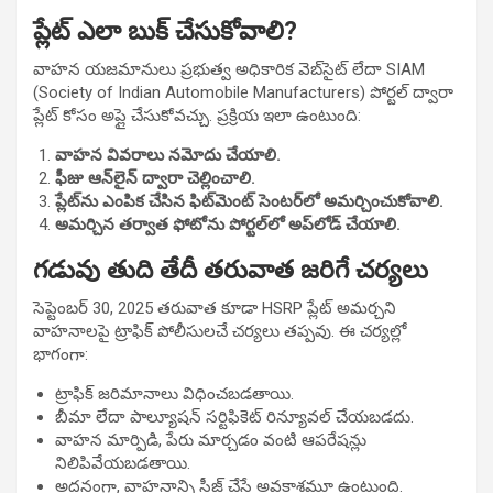
ప్లేట్ ఎలా బుక్ చేసుకోవాలి?
వాహన యజమానులు ప్రభుత్వ అధికారిక వెబ్‌సైట్ లేదా SIAM
(Society of Indian Automobile Manufacturers) పోర్టల్ ద్వారా
ప్లేట్ కోసం అప్లై చేసుకోవచ్చు. ప్రక్రియ ఇలా ఉంటుంది:
వాహన వివరాలు నమోదు చేయాలి.
ఫీజు ఆన్‌లైన్ ద్వారా చెల్లించాలి.
ప్లేట్‌ను ఎంపిక చేసిన ఫిట్‌మెంట్ సెంటర్‌లో అమర్చించుకోవాలి.
అమర్చిన తర్వాత ఫోటోను పోర్టల్‌లో అప్‌లోడ్ చేయాలి.
గడువు తుది తేదీ తరువాత జరిగే చర్యలు
సెప్టెంబర్ 30, 2025 తరువాత కూడా HSRP ప్లేట్ అమర్చని
వాహనాలపై ట్రాఫిక్ పోలీసులచే చర్యలు తప్పవు. ఈ చర్యల్లో
భాగంగా:
ట్రాఫిక్ జరిమానాలు విధించబడతాయి.
బీమా లేదా పాల్యూషన్ సర్టిఫికెట్ రిన్యూవల్ చేయబడదు.
వాహన మార్పిడి, పేరు మార్చడం వంటి ఆపరేషన్లు
నిలిపివేయబడతాయి.
అదనంగా, వాహనాన్ని సీజ్ చేసే అవకాశమూ ఉంటుంది.