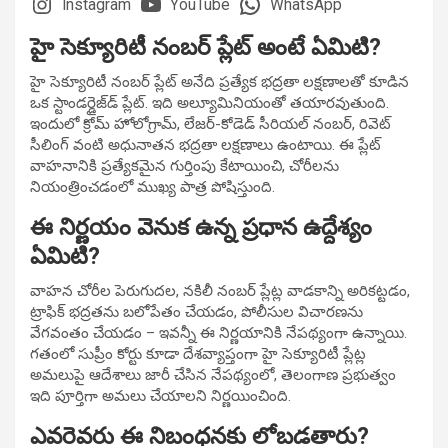
Instagram
YouTube
WhatsApp
హై సెక్యూరిటీ నంబర్ ప్లేట్ అంటే ఏమిటి?
హై సెక్యూరిటీ నంబర్ ప్లేట్ అనేది ప్రత్యేక భద్రతా లక్షణాలతో కూడిన
ఒక స్టాండర్డైజ్‌డ్ ప్లేట్. ఇది అల్యూమినియంతో తయారవుతుంది.
ఇందులో క్రోమ్ హోలోగ్రామ్, లేజర్-కోడెడ్ సీరియల్ నంబర్, రివెట్
సీలింగ్ వంటి అధునాతన భద్రతా లక్షణాలు ఉంటాయి. ఈ ప్లేట్
వాహనానికి ప్రత్యేకమైన గుర్తింపు కేటాయించి, చోరీలను
నియంత్రించడంలో ముఖ్య పాత్ర పోషిస్తుంది.
ఈ నిర్ణయం వెనుక ఉన్న ప్రధాన ఉద్దేశ్యం
ఏమిటి?
వాహన చోరీల పెరుగుదల, నకిలీ నంబర్ ప్లేట్ల వాడకాన్ని అరికట్టడం,
ట్రాఫిక్ భద్రతను బలోపేతం చేయడం, పోలీసుల విచారణను
వేగవంతం చేయడం – ఇవన్నీ ఈ నిర్ణయానికి నేపథ్యంగా ఉన్నాయి.
గతంలో సుప్రీం కోర్టు కూడా దేశవ్యాప్తంగా హై సెక్యూరిటీ ప్లేట్ల
అమలుపై ఆదేశాలు జారీ చేసిన నేపథ్యంలో, తెలంగాణ ప్రభుత్వం
ఇది పూర్తిగా అమలు చేయాలని నిర్ణయించింది.
ఎవరెవరు ఈ నిబంధనకు లోబడతారు?