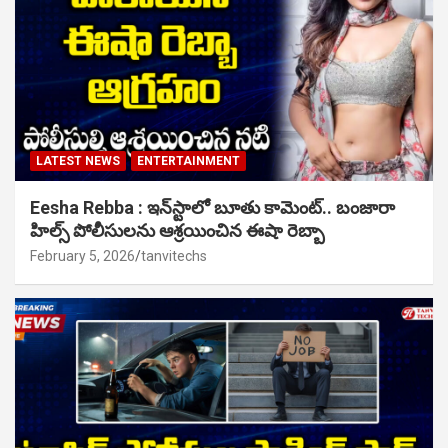
LATEST NEWS
ENTERTAINMENT
Eesha Rebba : ఇన్‌స్టాలో బూతు కామెంట్.. బంజారా
హిల్స్ పోలీసులను ఆశ్రయించిన ఈషా రెబ్బా
February 5, 2026
tanvitechs