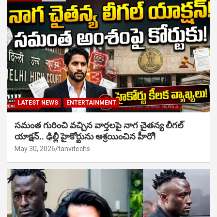
LATEST NEWS
ENTERTAINMENT
సమంత గురించి వచ్చిన వార్తలపై నాగ చైతన్య లీగల్
యాక్షన్.. ఢిల్లీ హైకోర్టును ఆశ్రయించిన హీరో!
May 30, 2026
tanvitechs