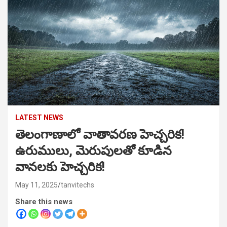
LATEST NEWS
తెలంగాణాలో వాతావరణ హెచ్చరిక!
ఉరుములు, మెరుపులతో కూడిన
వానలకు హెచ్చరిక!
May 11, 2025
tanvitechs
Share this news