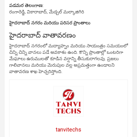
పడమర తెలంగాణ:
రంగారెడ్డి, వికారాబాద్, మేడ్చల్ మల్కాజిగిరి
హైదరాబాద్ నగరం మరియు పరిసర ప్రాంతాలు
హైదరాబాద్ వాతావరణం
హైదరాబాద్ నగరంలో మద్యాహ్నం మరియు సాయంత్రం సమయంలో
చిన్ని చిన్ని వానలు పడే అవకాశం ఉంది. కొన్ని ప్రాంతాల్లో ఒంటరిగా
మేఘాలు ఉరుములతో కూడిన వర్షాన్ని తీసుకురాగలవు. ప్రజలు
గాలివానలు మరియు మెరుపుల వల్ల అప్రమత్తంగా ఉండాలని
వాతావరణ శాఖ హెచ్చరిస్తోంది.
tanvitechs