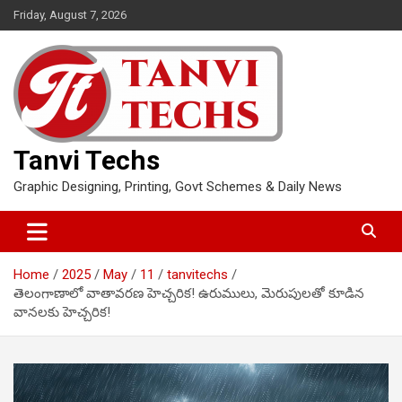
Skip
Friday, August 7, 2026
to
content
Tanvi Techs
Graphic Designing, Printing, Govt Schemes & Daily News
Home
2025
May
11
tanvitechs
తెలంగాణాలో వాతావరణ హెచ్చరిక! ఉరుములు, మెరుపులతో కూడిన
వానలకు హెచ్చరిక!