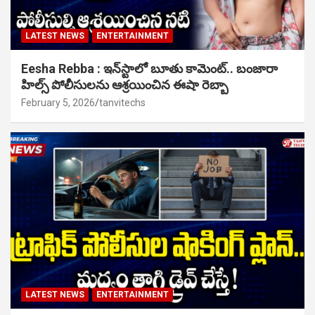
LATEST NEWS
ENTERTAINMENT
Eesha Rebba : ఇన్‌స్టాలో బూతు కామెంట్.. బంజారా
హిల్స్ పోలీసులను ఆశ్రయించిన ఈషా రెబ్బా
February 5, 2026
tanvitechs
LATEST NEWS
ENTERTAINMENT