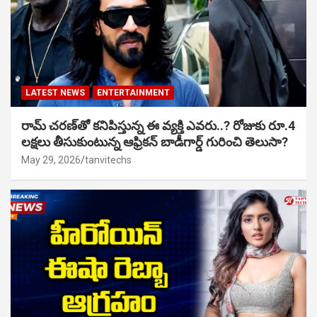
LATEST NEWS
ENTERTAINMENT
రామ్ చరణ్‌తో కనిపిస్తున్న ఈ వ్యక్తి ఎవరు..? రోజుకు రూ.4
లక్షలు తీసుకుంటున్న ఆఫ్రికన్ బాడీగార్డ్ గురించి తెలుసా?
May 29, 2026
tanvitechs