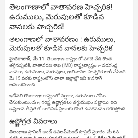
తెలంగాణాలో వాతావరణ హెచ్చరిక!
ఉరుములు, మెరుపులతో కూడిన
వానలకు హెచ్చరిక!
తెలంగాణలో వాతావరణం : ఉరుములు,
మెరుపులతో కూడిన వానలకు హెచ్చరిక
హైదరాబాద్, మే 11:
తెలంగాణ రాష్ట్రంలో పగటి వేడి కొంత
తగ్గినప్పటికీ, వాతావరణ శాఖ (IMD) రాష్ట్రవ్యాప్తంగా వడగండ్ల
వానలు, ఉరుములు, మెరుపులు, గాలివానల హెచ్చరిక జారీ చేసింది.
మే 15 వరకు రాష్ట్రంలోని చాలా జిల్లాల్లో ఇవి కొనసాగే
అవకాశముంది.
ఇటీవలి రోజులుగా రాష్ట్రంలో వర్షాలు, ఉరుములు చోటు
చేసుకుంటుండగా, గరిష్ట ఉష్ణోగ్రతలు తగ్గుముఖం పట్టాయి. ఇది
ఉష్ణతాప తీవ్రతతో బాధపడే ప్రజలకు కొంత ఉపశమనం కలిగిస్తోంది.
ఉష్ణోగ్రత వివరాలు
తెలంగాణ ప్లానింగ్ అండ్ డెవలప్‌మెంట్ సొసైటీ ప్రకారం, మే 6న