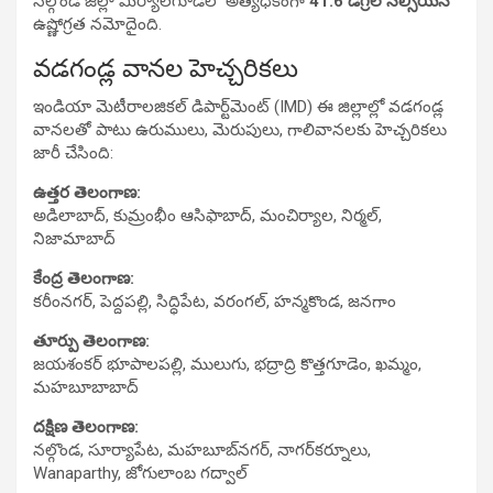
నల్గొండ జిల్లా మిర్యాలగూడలో అత్యధికంగా
41.6 డిగ్రీల సెల్సియస్
ఉష్ణోగ్రత నమోదైంది.
వడగండ్ల వానల హెచ్చరికలు
ఇండియా మెటీరాలజికల్ డిపార్ట్‌మెంట్ (IMD) ఈ జిల్లాల్లో వడగండ్ల
వానలతో పాటు ఉరుములు, మెరుపులు, గాలివానలకు హెచ్చరికలు
జారీ చేసింది:
ఉత్తర తెలంగాణ:
అడిలాబాద్, కుమ్రంభీం ఆసిఫాబాద్, మంచిర్యాల, నిర్మల్,
నిజామాబాద్
కేంద్ర తెలంగాణ:
కరీంనగర్, పెద్దపల్లి, సిద్ధిపేట, వరంగల్, హన్మకొండ, జనగాం
తూర్పు తెలంగాణ:
జయశంకర్ భూపాలపల్లి, ములుగు, భద్రాద్రి కొత్తగూడెం, ఖమ్మం,
మహబూబాబాద్
దక్షిణ తెలంగాణ:
నల్గొండ, సూర్యాపేట, మహబూబ్‌నగర్, నాగర్‌కర్నూలు,
Wanaparthy, జోగులాంబ గద్వాల్