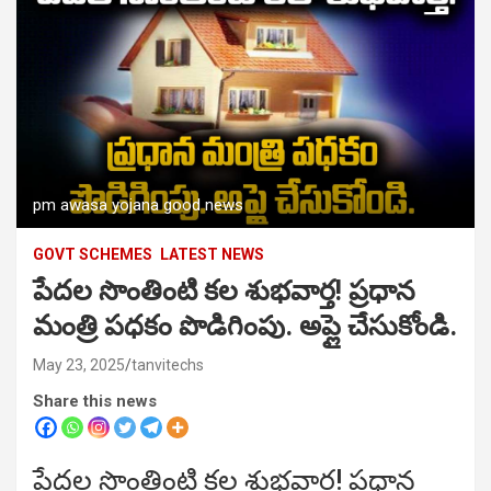
pm awasa yojana good news
GOVT SCHEMES
LATEST NEWS
పేదల సొంతింటి కల శుభవార్త! ప్రధాన
మంత్రి పధకం పొడిగింపు. అప్లై చేసుకోండి.
May 23, 2025
tanvitechs
Share this news
పేదల సొంతింటి కల శుభవార్త! ప్రధాన