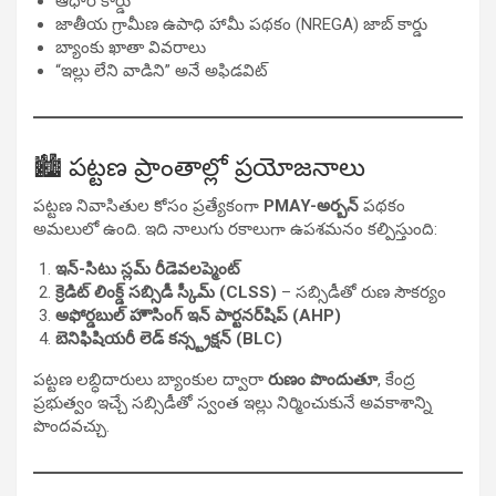
ఆధార్ కార్డు
జాతీయ గ్రామీణ ఉపాధి హామీ పథకం (NREGA) జాబ్ కార్డు
బ్యాంకు ఖాతా వివరాలు
“ఇల్లు లేని వాడిని” అనే అఫిడవిట్
🏙️ పట్టణ ప్రాంతాల్లో ప్రయోజనాలు
పట్టణ నివాసితుల కోసం ప్రత్యేకంగా
PMAY-అర్బన్
పథకం
అమలులో ఉంది. ఇది నాలుగు రకాలుగా ఉపశమనం కల్పిస్తుంది:
ఇన్-సిటు స్లమ్ రీడెవలప్మెంట్
క్రెడిట్ లింక్డ్ సబ్సిడీ స్కీమ్ (CLSS)
– సబ్సిడీతో రుణ సౌకర్యం
అఫోర్డబుల్ హౌసింగ్ ఇన్ పార్టనర్‌షిప్ (AHP)
బెనిఫిషియరీ లెడ్ కన్స్ట్రక్షన్ (BLC)
పట్టణ లబ్ధిదారులు బ్యాంకుల ద్వారా
రుణం పొందుతూ
, కేంద్ర
ప్రభుత్వం ఇచ్చే సబ్సిడీతో స్వంత ఇల్లు నిర్మించుకునే అవకాశాన్ని
పొందవచ్చు.