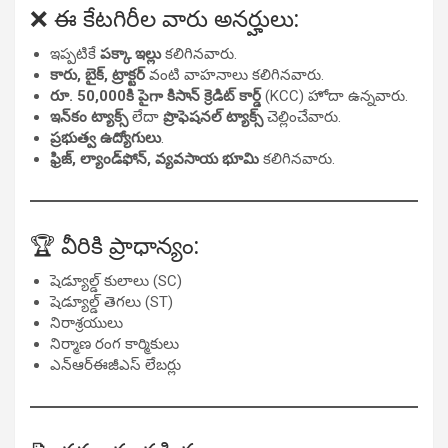
❌ ఈ కేటగిరీల వారు అనర్హులు:
ఇప్పటికే
పక్కా ఇల్లు
కలిగినవారు.
కారు, బైక్, ట్రాక్టర్
వంటి వాహనాలు కలిగినవారు.
రూ. 50,000కి పైగా కిసాన్ క్రెడిట్ కార్డ్
(KCC) హోదా ఉన్నవారు.
ఇన్‌కం ట్యాక్స్
లేదా
ప్రొఫెషనల్ ట్యాక్స్
చెల్లించేవారు.
ప్రభుత్వ ఉద్యోగులు
.
ఫ్రిజ్, ల్యాండ్‌ఫోన్, వ్యవసాయ భూమి
కలిగినవారు.
🏆 వీరికి ప్రాధాన్యం:
షెడ్యూల్డ్ కులాలు (SC)
షెడ్యూల్డ్ తెగలు (ST)
నిరాశ్రయులు
నిర్మాణ రంగ కార్మికులు
ఎన్‌ఆర్‌ఈజీఎస్ లేబర్లు