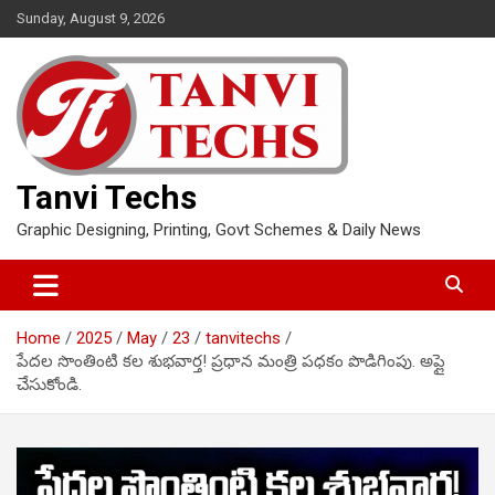
Skip
Sunday, August 9, 2026
to
content
Tanvi Techs
Graphic Designing, Printing, Govt Schemes & Daily News
Home
2025
May
23
tanvitechs
పేదల సొంతింటి కల శుభవార్త! ప్రధాన మంత్రి పధకం పొడిగింపు. అప్లై
చేసుకోండి.