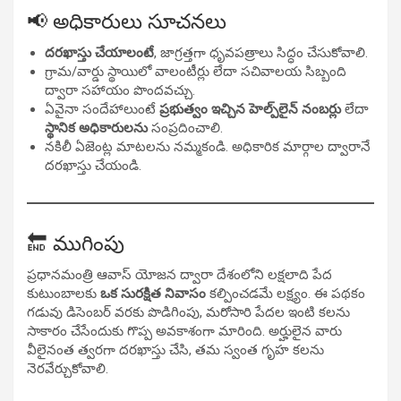
📢 అధికారులు సూచనలు
దరఖాస్తు చేయాలంటే
, జాగ్రత్తగా ధృవపత్రాలు సిద్ధం చేసుకోవాలి.
గ్రామ/వార్డు స్థాయిలో వాలంటీర్లు లేదా సచివాలయ సిబ్బంది
ద్వారా సహాయం పొందవచ్చు.
ఏవైనా సందేహాలుంటే
ప్రభుత్వం ఇచ్చిన హెల్ప్‌లైన్ నంబర్లు
లేదా
స్థానిక అధికారులను
సంప్రదించాలి.
నకిలీ ఏజెంట్ల మాటలను నమ్మకండి. అధికారిక మార్గాల ద్వారానే
దరఖాస్తు చేయండి.
🔚 ముగింపు
ప్రధానమంత్రి ఆవాస్ యోజన ద్వారా దేశంలోని లక్షలాది పేద
కుటుంబాలకు
ఒక సురక్షిత నివాసం
కల్పించడమే లక్ష్యం. ఈ పథకం
గడువు డిసెంబర్ వరకు పొడిగింపు, మరోసారి పేదల ఇంటి కలను
సాకారం చేసేందుకు గొప్ప అవకాశంగా మారింది. అర్హులైన వారు
వీలైనంత త్వరగా దరఖాస్తు చేసి, తమ స్వంత గృహ కలను
నెరవేర్చుకోవాలి.