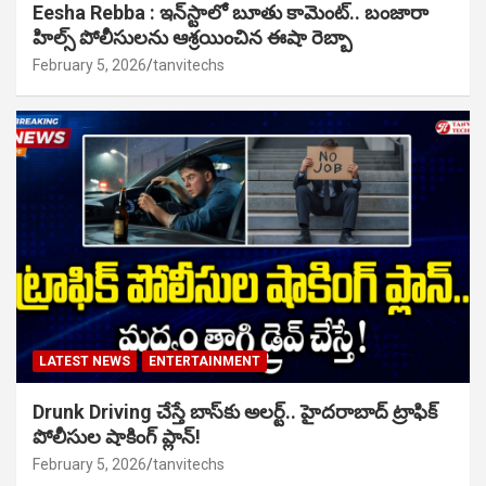
Eesha Rebba : ఇన్‌స్టాలో బూతు కామెంట్.. బంజారా
హిల్స్ పోలీసులను ఆశ్రయించిన ఈషా రెబ్బా
February 5, 2026
tanvitechs
LATEST NEWS
ENTERTAINMENT
Drunk Driving చేస్తే బాస్‌కు అలర్ట్.. హైదరాబాద్ ట్రాఫిక్
పోలీసుల షాకింగ్ ప్లాన్!
February 5, 2026
tanvitechs