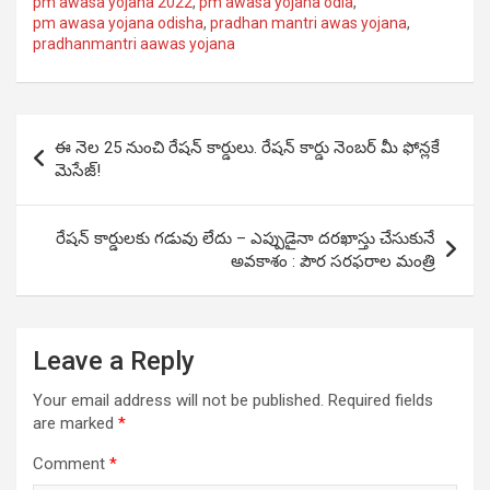
pm awasa yojana 2022
,
pm awasa yojana odia
,
pm awasa yojana odisha
,
pradhan mantri awas yojana
,
pradhanmantri aawas yojana
Post
ఈ నెల 25 నుంచి రేషన్ కార్డులు. రేషన్ కార్డు నెంబర్ మీ ఫోన్లకే
navigation
మెసేజ్!
రేషన్ కార్డులకు గడువు లేదు – ఎప్పుడైనా దరఖాస్తు చేసుకునే
అవకాశం : పౌర సరఫరాల మంత్రి
Leave a Reply
Your email address will not be published.
Required fields
are marked
*
Comment
*