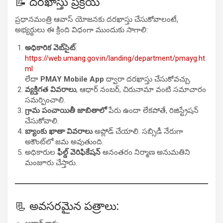
📝 దరఖాస్తు ప్రక్రియ
ప్రధానమంత్రి ఆవాస్ యోజనకు దరఖాస్తు చేసుకోవాలంటే,
అభ్యర్థులు ఈ క్రింది విధంగా ముందుకు సాగాలి:
అధికారిక వెబ్‌సైట్
:
https://web.umang.gov.in/landing/department/pmayg.ht
ml
లేదా
PMAY Mobile App
ద్వారా దరఖాస్తు చేసుకోవచ్చు.
వ్యక్తిగత వివరాలు
, ఆధార్ నంబర్, చిరునామా వంటి సమాచారం
సమర్పించాలి.
గ్రామ పంచాయితీ జాబితాలో
పేరు ఉందా లేకపోతే, రిజిస్ట్రేషన్
చేసుకోవాలి.
బ్యాంకు ఖాతా వివరాలు
అప్లోడ్ చేయాలి. సబ్సిడీ నేరుగా
అకౌంట్‌లో జమ అవుతుంది.
అధికారుల
ఫీల్డ్ వెరిఫికేషన్
అనంతరం నిర్మాణ అనుమతిని
మంజూరు చేస్తారు.
📃 అవసరమైన పత్రాలు: