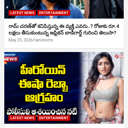
LATEST NEWS
ENTERTAINMENT
రామ్ చరణ్‌తో కనిపిస్తున్న ఈ వ్యక్తి ఎవరు..? రోజుకు రూ.4
లక్షలు తీసుకుంటున్న ఆఫ్రికన్ బాడీగార్డ్ గురించి తెలుసా?
May 29, 2026
tanvitechs
LATEST NEWS
ENTERTAINMENT