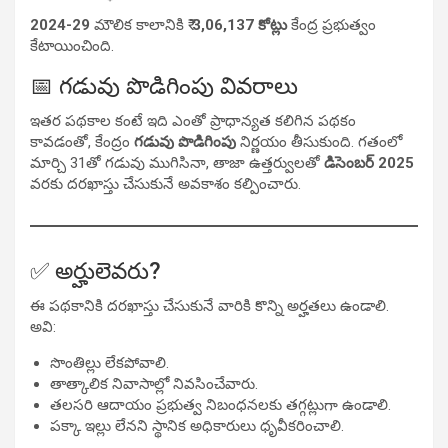
2024-29
మౌలిక కాలానికి ₹
3,06,137 కోట్లు
కేంద్ర ప్రభుత్వం
కేటాయించింది.
📅 గడువు పొడిగింపు వివరాలు
ఇతర పథకాల కంటే ఇది ఎంతో ప్రాధాన్యత కలిగిన పథకం
కావడంతో, కేంద్రం
గడువు పొడిగింపు
నిర్ణయం తీసుకుంది. గతంలో
మార్చి 31తో గడువు ముగిసినా, తాజా ఉత్తర్వులతో
డిసెంబర్ 2025
వరకు దరఖాస్తు చేసుకునే అవకాశం కల్పించారు.
✅ అర్హులెవరు?
ఈ పథకానికి దరఖాస్తు చేసుకునే వారికి కొన్ని అర్హతలు ఉండాలి.
అవి:
సొంతిల్లు లేకపోవాలి.
తాత్కాలిక నివాసాల్లో నివసించేవారు.
తలసరి ఆదాయం ప్రభుత్వ నిబంధనలకు తగ్గట్లుగా ఉండాలి.
పక్కా ఇల్లు లేనని స్థానిక అధికారులు ధృవీకరించాలి.