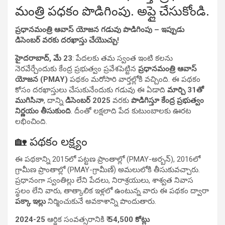
మంత్రి పధకం పొడిగింపు. అప్లై చేసుకోండి.
ప్రధానమంత్రి ఆవాస్ యోజన గడువు పొడిగింపు – ఇప్పుడు
డిసెంబర్ వరకు దరఖాస్తు చేయొచ్చు!
హైదరాబాద్, మే 23
: పేదలకు తమ స్వంత ఇంటి కలను
నెరవేర్చేందుకు కేంద్ర ప్రభుత్వం ప్రవేశపెట్టిన
ప్రధానమంత్రి ఆవాస్
యోజన (PMAY)
పథకం మరోసారి వార్తల్లోకి వచ్చింది. ఈ పథకం
కోసం దరఖాస్తులు చేసుకునేందుకు గడువు ఈ ఏడాది
మార్చి 31తో
ముగిసినా
, దాన్ని
డిసెంబర్ 2025
వరకు
పొడిగిస్తూ కేంద్ర ప్రభుత్వం
నిర్ణయం తీసుకుంది
. దీంతో లక్షలాది పేద కుటుంబాలకు ఊరట
లభించింది.
🏡 పథకం లక్ష్యం
ఈ పథకాన్ని 2015లో పట్టణ ప్రాంతాల్లో (PMAY-అర్బన్), 2016లో
గ్రామీణ ప్రాంతాల్లో (PMAY-గ్రామీణ్) అమలులోకి తీసుకువచ్చారు.
ప్రధానంగా స్వంతిల్లు లేని పేదలు, నిరాశ్రయులు, శాశ్వత నివాస
స్థలం లేని వారు, తాత్కాలిక ఇళ్లలో ఉంటున్న వారు ఈ పథకం ద్వారా
పక్కా ఇల్లు
నిర్మించుకునే అవకాశాన్ని పొందుతారు.
2024-25
ఆర్థిక సంవత్సరానికి ₹
54,500 కోట్లు