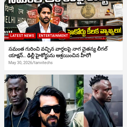
LATEST NEWS
ENTERTAINMENT
సమంత గురించి వచ్చిన వార్తలపై నాగ చైతన్య లీగల్
యాక్షన్.. ఢిల్లీ హైకోర్టును ఆశ్రయించిన హీరో!
May 30, 2026
tanvitechs