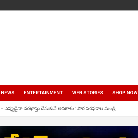
 NEWS
ENTERTAINMENT
WEB STORIES
SHOP NOW
ు – ఎప్పుడైనా దరఖాస్తు చేసుకునే అవకాశం : పౌర సరఫరాల మంత్రి