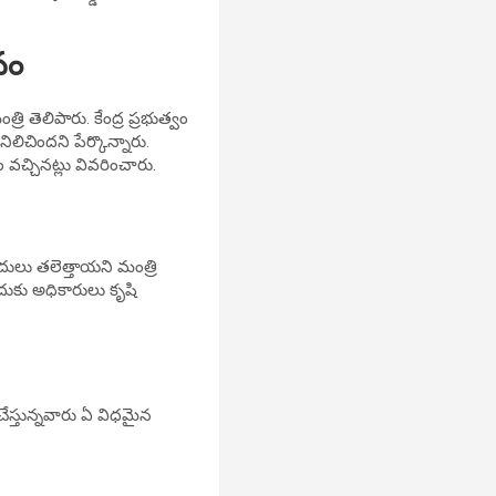
ానం
ి తెలిపారు. కేంద్ర ప్రభుత్వం
నిలిచిందని పేర్కొన్నారు.
 వచ్చినట్లు వివరించారు.
దులు తలెత్తాయని మంత్రి
దుకు అధికారులు కృషి
 చేస్తున్నవారు ఏ విధమైన