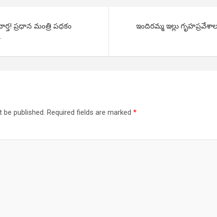
ర్త! ప్రధాన మంత్రి పధకం
ఇందిరమ్మ ఇల్లు గృహప్రవేశాల
.
t be published.
Required fields are marked
*