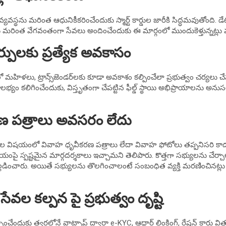
ుల వ్యవస్థను మరింత ఆధునికీకరించేందుకు స్మార్ట్ కార్డుల జారీకి సిద్ధమవుతోంది. 
లకు మరింత వేగవంతంగా సేవలు అందించేందుకు ఈ మార్గంలో ముందుకెళ్తున్నట్లు మ
ులకు ప్రత్యేక అవకాసం
ళలు, ట్రాన్స్‌జెండర్‌లకు కూడా అవకాశం కల్పించేలా ప్రభుత్వం చర్యలు చేపట
్యం కలిగించేందుకు, విస్తృతంగా చేపట్టిన ఫీల్డ్ స్థాయి అభిప్రాయాలను అనుసర
ణ పత్రాలు అవసరం లేదు
ర్పుల విషయంలో వివాహ ధృవీకరణ పత్రాలు లేదా వివాహ ఫోటోలు తప్పనిసరి కాదని 
పై స్పష్టమైన మార్గదర్శకాలు ఇచ్చామని తెలిపారు. కొత్తగా సభ్యులను చేర్చా
ల్లడించారు. అయితే సభ్యులను తొలగించాలంటే సంబంధిత వ్యక్తి మరణించినట్లు
సేవల కల్పన పై ప్రభుత్వం దృష్టి
ించేందుకు త్వరలోనే వాట్సాప్ ద్వారా e-KYC, ఆధార్ లింకింగ్, రేషన్ కార్డు