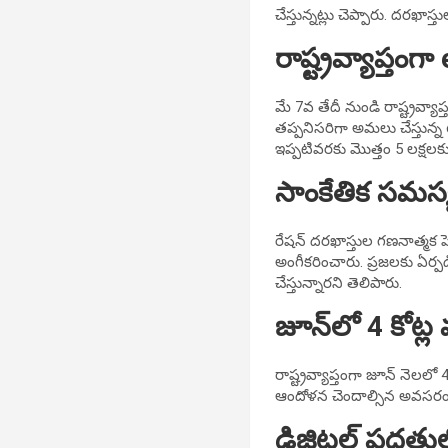
చేస్తున్నట్లు చెప్పారు. దరఖ
రాష్ట్రవ్యాప్తంగ
మే 7వ తేదీ నుండి రాష్ట్రవ్య
తప్పనిసరిగా అమలు చేస్తున్న e-K
ఇప్పటివరకు మొత్తం 5 లక్షలకు
సాంకేతిక సమస్
రేషన్ దరఖాస్తుల గణనాత్మక ప
అంగీకరించారు. ప్రజలకు ఏర్
చేస్తున్నారని తెలిపారు.
జూన్‌లో 4 కోట్ల 
రాష్ట్రవ్యాప్తంగా జూన్ నెలలో
ఆందోళన చెందాల్సిన అవసరం ల
డిజిటల్ పద్ధతు