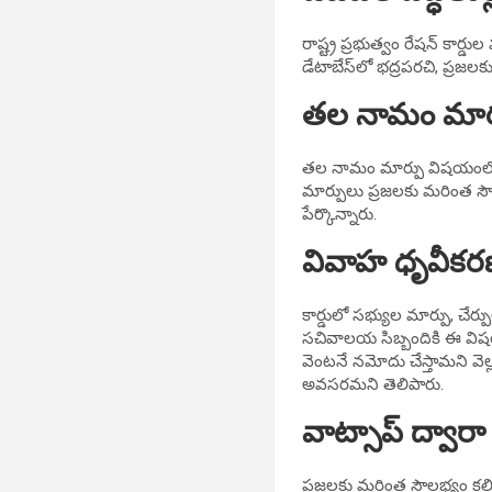
రాష్ట్ర ప్రభుత్వం రేషన్ కార్డ
డేటాబేస్‌లో భద్రపరచి, ప్రజ
తల నామం మార్ప
తల నామం మార్పు విషయంలో మహి
మార్పులు ప్రజలకు మరింత సౌలభ
పేర్కొన్నారు.
వివాహ ధృవీకర
కార్డులో సభ్యుల మార్పు, చే
సచివాలయ సిబ్బందికి ఈ విషయం
వెంటనే నమోదు చేస్తామని వె
అవసరమని తెలిపారు.
వాట్సాప్ ద్వారా 
ప్రజలకు మరింత సౌలభ్యం కల్ప