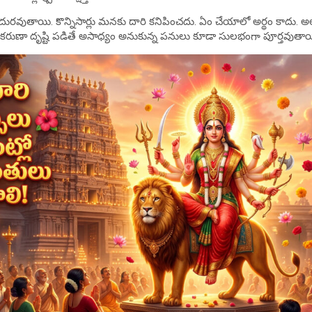
దురవుతాయి. కొన్నిసార్లు మనకు దారి కనిపించదు. ఏం చేయాలో అర్థం కాద
ె కరుణా దృష్టి పడితే అసాధ్యం అనుకున్న పనులు కూడా సులభంగా పూర్తవుతాయ