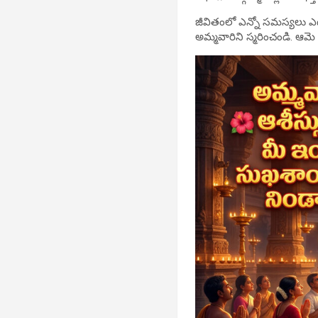
జీవితంలో ఎన్నో సమస్యలు ఎ
అమ్మవారిని స్మరించండి. ఆమ