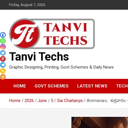
Skip
Friday, August 7, 2026
to
content
Tanvi Techs
Graphic Designing, Printing, Govt Schemes & Daily News
HOME
GOVT SCHEMES
LATEST NEWS
TECH
Home
2026
June
5
Sai Chaitanya
Ammavaru : శుక్రవారం 