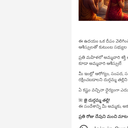
ఈ ఉదయం ఒక దీపం వెలిగించి అ
ఆశీస్సులతో కుటుంబ సభ్యుల
ప్రతి మహిళలో అమ్మవారి శక్తి
కూడా అమ్మవారి ఆశీస్సులే.
మీ ఇంట్లో ఆరోగ్యం, సంపద, స
రక్షించబడాలని దుర్గమ్మ తల్లిని ప్ర
ఏ కష్టం వచ్చినా ధైర్యంగా ఎదు
🌺
జై దుర్గమ్మ తల్లి!
ఈ సందేశాన్ని మీ అమ్మకు, అక్
ప్రతి రోజు దేవుని మంచి మా