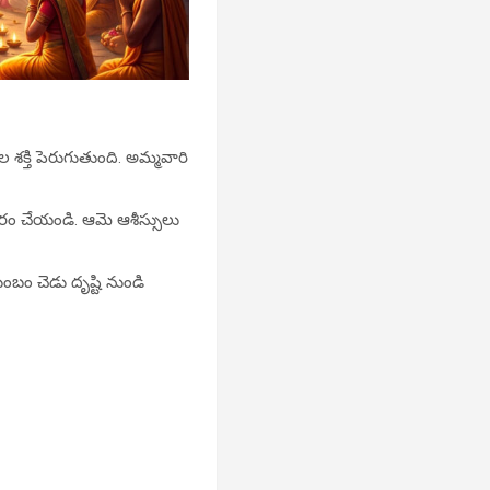
శక్తి పెరుగుతుంది. అమ్మవారి
కారం చేయండి. ఆమె ఆశీస్సులు
ంబం చెడు దృష్టి నుండి