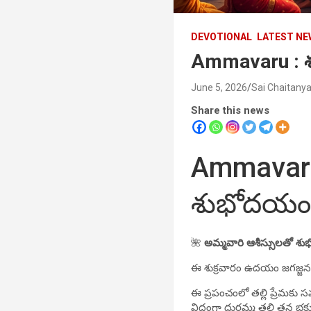
DEVOTIONAL
LATEST N
Ammavaru : శు
June 5, 2026
Sai Chaitany
Share this news
Ammavaru :
శుభోదయ
🌺
అమ్మవారి ఆశీస్సులతో శ
ఈ శుక్రవారం ఉదయం జగజ్జనని
ఈ ప్రపంచంలో తల్లి ప్రేమకు స
విధంగా దుర్గమ్మ తల్లి తన భక్త