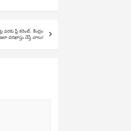
రకు ఫ్రీ కరెంట్.. కేంద్రం
ఇలా దరఖాస్తు చేస్తే చాలు!