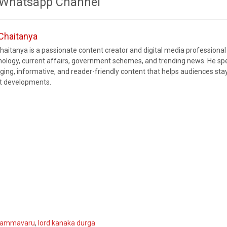
r Whatsapp Channel
 Chaitanya
haitanya is a passionate content creator and digital media professional 
nology, current affairs, government schemes, and trending news. He spec
ging, informative, and reader-friendly content that helps audiences sta
st developments.
d ammavaru
,
lord kanaka durga