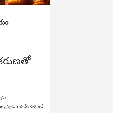
దయం
ి కరుణతో
ాను.
్నప్పుడు కాపాడేది తల్లి. అదే