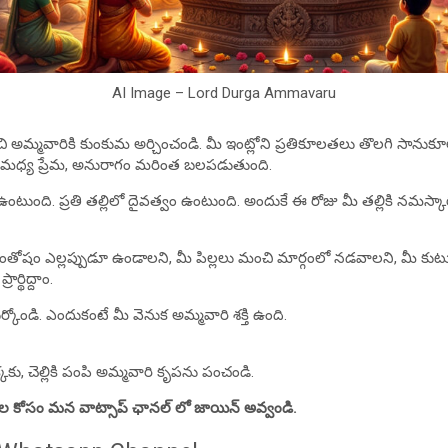
AI Image – Lord Durga Ammavaru
మ్మవారికి కుంకుమ అర్చించండి. మీ ఇంట్లోని ప్రతికూలతలు తొలగి సానుకూల 
 మధ్య ప్రేమ, అనురాగం మరింత బలపడుతుంది.
 ఉంటుంది. ప్రతి తల్లిలో దైవత్వం ఉంటుంది. అందుకే ఈ రోజు మీ తల్లికి నమస్
ంతోషం ఎల్లప్పుడూ ఉండాలని, మీ పిల్లలు మంచి మార్గంలో నడవాలని, మీ కుటు
ార్థిద్దాం.
ర్కోండి. ఎందుకంటే మీ వెనుక అమ్మవారి శక్తి ఉంది.
కకు, చెల్లికి పంపి అమ్మవారి కృపను పంచండి.
టల కోసం మన వాట్సాప్ ఛానల్ లో జాయిన్ అవ్వండి.