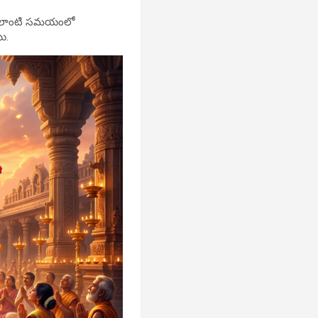
ు. అలాంటి సమయంలో
ి.