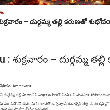
EWS
క్రవారం – దుర్గమ్మ తల్లి కరుణతో శుభో
a
 శుక్రవారం – దుర్గమ్మ తల్ల
ం
ుభోదయం!
Ammavaru
 దుర్గమ్మ తల్లి మీ ఇంటిని సుఖశాంతులతో నింపాలని మనసారా కోరుకుంటున్న
మానం మరొకటి లేదు. మనం బాధలో ఉన్నప్పుడు ఓదార్చేది తల్లి. మనం కష్టాల్లో ఉన
ులను ఎల్లప్పుడూ రక్షిస్తూ ఉంటుంది.