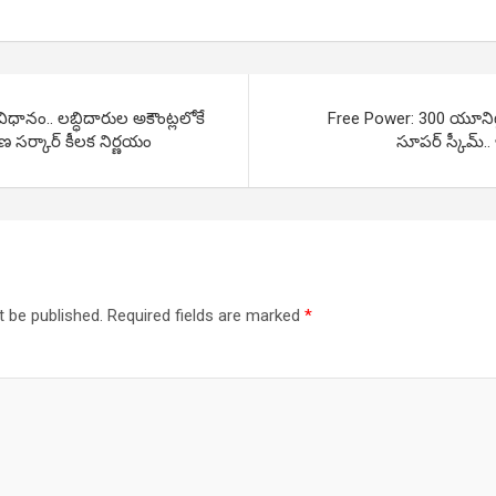
్ విధానం.. లబ్ధిదారుల అకౌంట్లలోకే
Free Power: 300 యూనిట్ల వ
ణ సర్కార్ కీలక నిర్ణయం
సూపర్ స్కీమ్.. 
t be published.
Required fields are marked
*