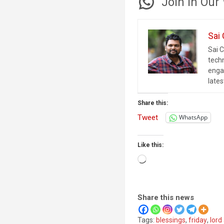
Join in Ou
Sai
Sai C
tech
enga
late
Share this:
Tweet
WhatsApp
Like this:
Loading…
Share this news
Tags:
blessings
,
friday
,
lor