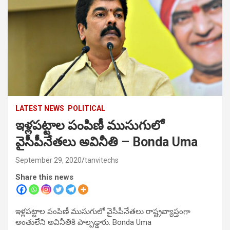
LATEST NEWS
POLITICAL
ఇళ్లపట్టాల పంపిణీ ముసుగులో
వైసీపీనేతలు అవినీతి – Bonda Uma
September 29, 2020
tanvitechs
Share this news
ఇళ్లపట్టాల పంపిణీ ముసుగులో వైసీపీనేతలు రాష్ట్రవ్యాప్తంగా
అంతులేని అవినీతికి పాల్పడ్డారు. Bonda Uma