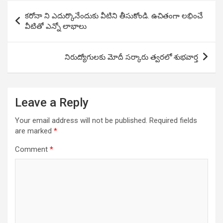
Post
కరోనా ని ఎదుర్కొనేందుకు వీటిని తీసుకోండి. ఉచితంగా లభించే
navigation
వీటితో ఎన్నో లాభాలు
నిరుద్యోగులకు మోదీ సర్కారు త్వరలో శుభవార్త
Leave a Reply
Your email address will not be published.
Required fields
are marked
*
Comment
*