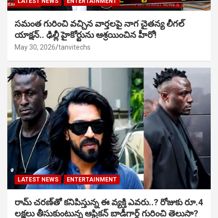
LATEST NEWS
ENTERTAINMENT
సమంత గురించి వచ్చిన వార్తలపై నాగ చైతన్య లీగల్
యాక్షన్.. ఢిల్లీ హైకోర్టును ఆశ్రయించిన హీరో!
May 30, 2026
tanvitechs
LATEST NEWS
ENTERTAINMENT
రామ్ చరణ్‌తో కనిపిస్తున్న ఈ వ్యక్తి ఎవరు..? రోజుకు రూ.4
లక్షలు తీసుకుంటున్న ఆఫ్రికన్ బాడీగార్డ్ గురించి తెలుసా?