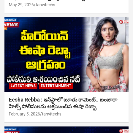
May 29, 2026
tanvitechs
LATEST NEWS
ENTERTAINMENT
Eesha Rebba : ఇన్‌స్టాలో బూతు కామెంట్.. బంజారా
హిల్స్ పోలీసులను ఆశ్రయించిన ఈషా రెబ్బా
February 5, 2026
tanvitechs