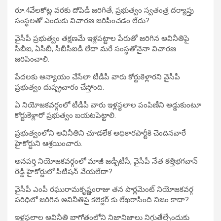
రూ.4వేలకోట్ల వరకు దోపిడీ జరిగితే, ప్రభుత్వం స్వతంత్ర దర్యాప్తు
సంస్థలతో ఎందుకు విచారణ జరిపించడం లేదు?
వైసీపీ ప్రభుత్వం తక్షణమే ఇళ్లపట్టాల పేరుతో జరిగిన అవినీతిపై
సీబీఐ, ఏసీబీ, సీబీసీఐడీ లేదా మరే సంస్థతోనైనా విచారణ
జరిపించాలి.
పేదలకు అన్యాయం చేసేలా టీడీపీ వారు కోర్టుకెళ్లారని వైసీపీ
ప్రభుత్వం దుష్ప్రచారం చేస్తోంది.
ఏ నియోజకవర్గంలో టీడీపీ వారు ఇళ్లస్థలాల పంపిణీని అడ్డుకుంటూ
కోర్టుకెళ్లారో ప్రభుత్వం బయటపెట్టాలి.
ప్రభుత్వంలోని అవినీతిని చూడలేక అధికారపార్టీకి చెందినవారే
హైకోర్టుని ఆశ్రయించారు.
అనపర్తి నియోజకవర్గంలో మాజీ జడ్పీటీసీ, వైసీపీ నేత కత్తిభగవాన్
రెడ్డి హైకోర్టులో పిటిషన్ వేయలేదా?
వైసీపీ ఎంపీ రఘురామకృష్ణంరాజు తన పార్లమెంట్ నియోజకవర్గ
పరిధిలో జరిగిన అవినీతిపై కలెక్టర్ కు లేఖరాసింది నిజం కాదా?
ఇళ్లస్థలాల అవినీతి బాగోతంలోని నిజానిజాలు నిగ్గుతేల్చేందుకు