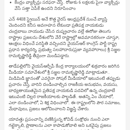
కేంద్రం వ్యాక్సిన్లు సరఫరా చేస్తే.. రోజుకు 6 లక్షలకు పైగా వ్యాక్సిన్లు
వేసే సత్తా ఏపీకే ఉందని నిరూపించాం
ఎన్ 440కె స్ట్రెయిన్ అనే కొత్త వైరస్ ఆంధ్రప్రదేశ్ నుంచే వ్యాప్తి
చెందిందని కనీస అవగాహన లేకుండా ప్రతిపక్ష నాయకుడు
చంద్రబాబు నాయుడు చేసిన దుష్ప్రచారం వల్లే ఈరోజు తెలుగు
రాష్ట్రాల ప్రజలను దేశంలోని వేరే రాష్ట్రాల్లో అవమానకరంగా చూస్తూ,
ఆంక్షలు విధించే పరిస్థితి వచ్చిందని వైయస్ఆర్ కాంగ్రెస్ పార్టీ రాష్ట్ర
ప్రధాన కార్యదర్శి, ప్రభుత్వ సలహాదారు(ప్రజా వ్యవహారాలు) శ్రీ సజ్జల
రామకృష్ణారెడ్డి తీవ్రంగా మండిపడ్డారు.
తాడేపల్లిలోని వైయస్ఆర్సీపీ కేంద్ర కార్యాలయంలో శుక్రవారం జరిగిన
మీడియా సమావేశంలో శ్రీ సజ్జల రామకృష్ణారెడ్డి మాట్లాడుతూ…
మిడిమిడి జ్ఞానంతో ఎవరైనా సోషల్ మీడియాలో ఇటువంటి తప్పుడు
ప్రచారం చేస్తే, వారిని దండించాల్సిన రాజకీయ అనుభవం, వయసు,
బాధ్యతాయుతమైన ప్రతిపక్ష నాయకుడి పదవిలో ఉన్న చంద్రబాబే
ఇటువంటి చిల్లర రాజకీయాలకు పాల్డడితే.. అతన్ని ఏం చేయాలో,
ఎలా దండించాలో, ఏ శిక్ష విధించాలో.. ఈ రాష్ట్రంలోని పౌర సమాజం,
మేధావులు, ప్రజలు ఆలోచించాలని విజ్ఞప్తి చేశారు.
యావత్తు ప్రపంచాన్ని వణికిస్తున్న కోవిడ్ సంక్షోభం నుంచి ఎలా
గట్టెక్కాలి, ప్రాణాలను ఎలా కాపాడుకోవాలి అని ఒకవైపు ప్రజలు