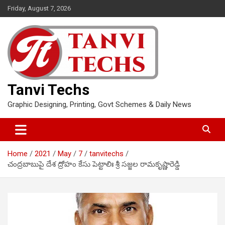
Skip
Friday, August 7, 2026
to
content
Tanvi Techs
Graphic Designing, Printing, Govt Schemes & Daily News
Home
2021
May
7
tanvitechs
చంద్రబాబుపై దేశ ద్రోహం కేసు పెట్టాలిః శ్రీ సజ్జల రామకృష్ణారెడ్డి