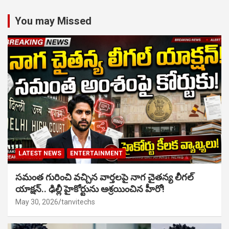
You may Missed
LATEST NEWS
ENTERTAINMENT
సమంత గురించి వచ్చిన వార్తలపై నాగ చైతన్య లీగల్
యాక్షన్.. ఢిల్లీ హైకోర్టును ఆశ్రయించిన హీరో!
May 30, 2026
tanvitechs