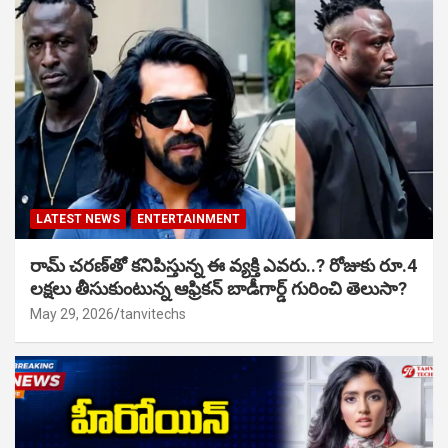
LATEST NEWS
ENTERTAINMENT
రామ్ చరణ్‌తో కనిపిస్తున్న ఈ వ్యక్తి ఎవరు..? రోజుకు రూ.4
లక్షలు తీసుకుంటున్న ఆఫ్రికన్ బాడీగార్డ్ గురించి తెలుసా?
May 29, 2026
tanvitechs