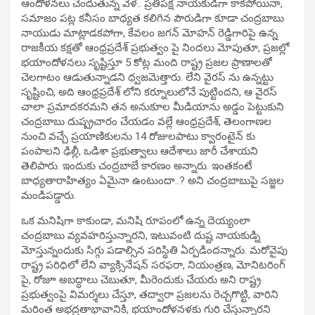
ఆందోళనలు చెందుతున్న వేళ.. ప్రతిపక్ష నాయకుడిగా కాకపోయినా,
సమాజం పట్ల కనీసం బాధ్యత కలిగిన పౌరుడిగా కూడా చంద్రబాబు
నాయుడు మాట్లాడకపోగా, కేవలం జగన్ మోహన్ రెడ్డిగారిపై ఉన్న
రాజకీయ కక్షతో ఆంధ్రప్రదేశ్ ప్రభుత్వం పై నిందలు మోపుతూ, ప్రజల్లో
భయాందోళనలు సృష్టిస్తూ 5 కోట్ల మంది రాష్ట్ర ప్రజల ప్రాణాలతో
చెలగాటం ఆడుతున్నాడని ధ్వజమెత్తారు. లేని వైరస్ ను ఉన్నట్టు
సృష్టించి, అది ఆంధ్రప్రదేశ్ లోని కర్నూలులోనే పుట్టిందని, ఆ వైరస్
చాలా ప్రమాదకరమని తన అనుకూల మీడియాను అడ్డం పెట్టుకుని
చంద్రబాబు దుష్ప్రచారం చేయడం వల్లే ఆంధ్రప్రదేశ్, తెలంగాణల
నుంచి వచ్చే ప్రయాణికులను 14 రోజులపాటు క్వారంటైన్ కు
పంపాలని ఢిల్లీ, ఒడిశా ప్రభుత్వాలు ఆదేశాలు జారీ చేశాయని
తెలిపారు. ఇందుకు చంద్రబాబే కారణం అన్నారు. ఇంతకంటే
బాధ్యతారాహిత్యం ఏమైనా ఉంటుందా..? అని చంద్రబాబుపై సజ్జల
మండిపడ్డారు.
ఒక మనిషిగా కాకుండా, మనిషి రూపంలో ఉన్న దెయ్యంలా
చంద్రబాబు వ్యవహరిస్తున్నారని, ఇటువంటి దుష్ట నాయకుడ్ని
మోస్తున్నందుకు సిగ్గు పడాల్సిన పరిస్థితి ఏర్పడిందన్నారు. మరోవైపు
రాష్ట్ర పరిధిలో లేని వ్యాక్సినేషన్ సరఫరా, నియంత్రణ, మోనిటరింగ్
పై, రోజూ అబద్ధాలు చెబుతూ, మీరెందుకు చేయరు అని రాష్ట్ర
ప్రభుత్వంపై విమర్శలు చేస్తూ, తద్వారా ప్రజలను రెచ్చగొట్టి, వారిని
మరింత అభద్రతాభావానికి, భయాందోళనళకు గురి చేస్తున్నారని