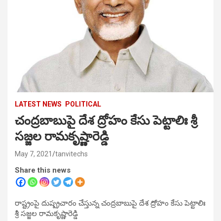
LATEST NEWS
POLITICAL
చంద్రబాబుపై దేశ ద్రోహం కేసు పెట్టాలిః శ్రీ
సజ్జల రామకృష్ణారెడ్డి
May 7, 2021
tanvitechs
Share this news
రాష్ట్రంపై దుష్ప్రచారం చేస్తున్న చంద్రబాబుపై దేశ ద్రోహం కేసు పెట్టాలిః
శ్రీ సజ్జల రామకృష్ణారెడ్డి