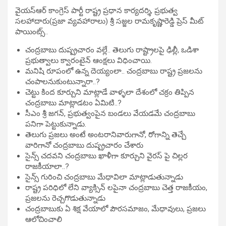
వైయస్ఆర్ కాంగ్రెస్ పార్టీ రాష్ట్ర ప్రధాన కార్యదర్శి, ప్రభుత్వ
సలహాదారు(ప్రజా వ్యవహారాలు) శ్రీ సజ్జల రామకృష్ణారెడ్డి ప్రెస్ మీట్
పాయింట్స్..
చంద్రబాబు దుష్ప్రచారం వల్లే.. తెలుగు రాష్ట్రాలపై ఢిల్లీ, ఒడిశా
ప్రభుత్వాలు క్వారంటైన్ ఆంక్షలు విధించాయి.
మనిషి రూపంలో ఉన్న దెయ్యంలా.. చంద్రబాబు రాష్ట్ర ప్రజలను
చంపాలనుకుంటున్నారా..?
చెట్టు కింద కూర్చుని మాట్లాడే వాళ్ళలా దేశంలో చక్రం తిప్పిన
చంద్రబాబు మాట్లాడటం ఏమిటి..?
సీఎం శ్రీ జగన్, ప్రభుత్వంపైన బండలు వేయడమే చంద్రబాబు
పనిగా పెట్టుకున్నాడు.
తెలుగు ప్రజలు అంటే అంటరానివారుగానో, రోగాన్ని తెచ్చే
వారిగానో చంద్రబాబు దుష్ప్రచారం చేశారు
సైన్స్ చదవని చంద్రబాబు ఖాళీగా కూర్చుని వైరస్ పై చిల్లర
రాజకీయాలా..?
సైన్స్ గురించి చంద్రబాబు మేధావిలా మాట్లాడుతున్నాడు
రాష్ట్ర పరిధిలో లేని వ్యాక్సిన్ లపైనా చంద్రబాబు చెత్త రాజకీయం,
ప్రజలను రెచ్చగొడుతున్నాడు
చంద్రబాబుకు ఏ శిక్ష వేయాలో పౌరసమాజం, మేధావులు, ప్రజలు
ఆలోచించాలి