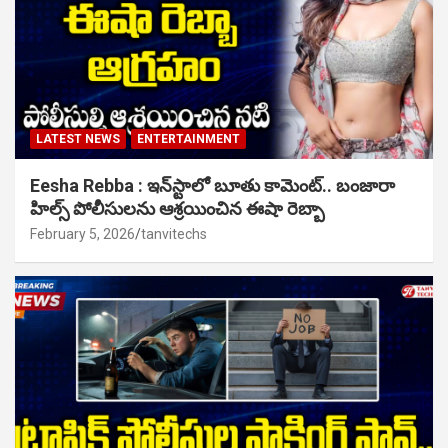
LATEST NEWS
ENTERTAINMENT
Eesha Rebba : ఇన్‌స్టాలో బూతు కామెంట్.. బంజారా
హిల్స్ పోలీసులను ఆశ్రయించిన ఈషా రెబ్బా
February 5, 2026
tanvitechs